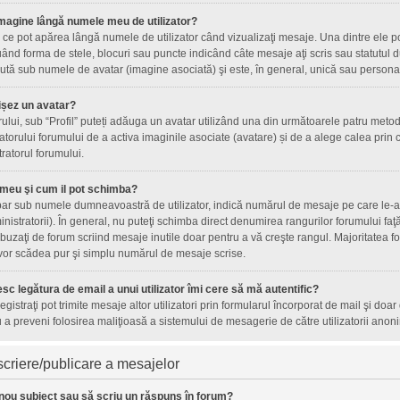
magine lângă numele meu de utilizator?
ce pot apărea lângă numele de utilizator când vizualizaţi mesaje. Una dintre ele p
ând forma de stele, blocuri sau puncte indicând câte mesaje aţi scris sau statutul
tă sub numele de avatar (imagine asociată) şi este, în general, unică sau personală 
ișez un avatar?
orului, sub “Profil” puteți adăuga un avatar utilizând una din următoarele patru metod
torului forumului de a activa imaginile asociate (avatare) și de a alege calea prin c
tratorul forumului.
 meu şi cum il pot schimba?
ar sub numele dumneavoastră de utilizator, indică numărul de mesaje pe care le-aţi 
inistratorii). În general, nu puteţi schimba direct denumirea rangurilor forumului fa
uzaţi de forum scriind mesaje inutile doar pentru a vă creşte rangul. Majoritatea fo
 vor scădea pur şi simplu numărul de mesaje scrise.
sc legătura de email a unui utilizator îmi cere să mă autentific?
nregistraţi pot trimite mesaje altor utilizatori prin formularul încorporat de mail şi doa
 a preveni folosirea maliţioasă a sistemului de mesagerie de către utilizatorii anoni
criere/publicare a mesajelor
nou subiect sau să scriu un răspuns în forum?