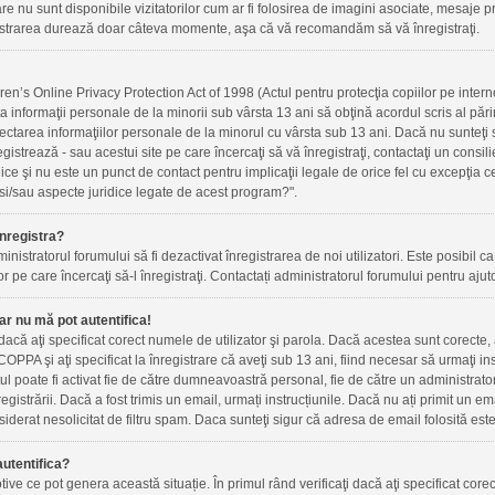
re nu sunt disponibile vizitatorilor cum ar fi folosirea de imagini asociate, mesaje priv
gistrarea durează doar câteva momente, aşa că vă recomandăm să vă înregistraţi.
n’s Online Privacy Protection Act of 1998 (Actul pentru protecţia copiilor pe internet
ta informaţii personale de la minorii sub vârsta 13 ani să obţină acordul scris al pări
ectarea informaţiilor personale de la minorul cu vârsta sub 13 ani. Dacă nu sunteţi
registrează - sau acestui site pe care încercaţi să vă înregistraţi, contactaţi un cons
idice şi nu este un punct de contact pentru implicaţii legale de orice fel cu excepţia
si/sau aspecte juridice legate de acest program?".
nregistra?
inistratorul forumului să fi dezactivat înregistrarea de noi utilizatori. Este posibil ca 
r pe care încercaţi să-l înregistraţi. Contactați administratorul forumului pentru ajuto
ar nu mă pot autentifica!
i dacă aţi specificat corect numele de utilizator şi parola. Dacă acestea sunt corecte
OPPA şi aţi specificat la înregistrare că aveţi sub 13 ani, fiind necesar să urmaţi instr
ntul poate fi activat fie de către dumneavoastră personal, fie de către un administrato
nregistrării. Dacă a fost trimis un email, urmați instrucțiunile. Dacă nu ați primit un e
iderat nesolicitat de filtru spam. Daca sunteţi sigur că adresa de email folosită este
utentifica?
ve ce pot genera această situație. În primul rând verificaţi dacă aţi specificat corec