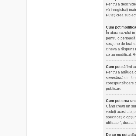
Pentru a deschide 
vă înregistraţi îna
Puteţi crea subiect
Cum pot modifica
În afara cazului î
pentru o perioadă 
secţiune de text s
cineva a răspuns l
ce au modificat. Re
Cum pot să îmi a
Pentru a adăuga o 
semnătură
din for
corespunzătoare di
publicare.
Cum pot crea un 
Când creaţi un sub
vedeţi acest tab, 
specificaţi o opţiu
utilizator”, durat
De ce nu pot adău