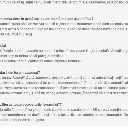
rumului ca să fiţi sigur că nu aveţi interdicţie pe forum. De asemenea, este posibil c
cu ceva timp în urmă dar acum nu mă mai pot autentifica?!
 administrator să fi dezactivat sau să fi şters contul dumneavoastră dintr-un motiv 
 au fost activi o perioadă lungă de timp pentru a reduce dimensiunea bazei de date. Da
aţi mai mult în discuţii.
ola!
ă! Parola dumneavoastră nu poate fi refăcută, dar poate fi uşor resetată. Vizitați pagi
 scurt timp ar trebui să vă puteţi autentifica.
vă resetați parola, contactați administratorul forumului.
afară din forum automat?
opţiunea
Autentifică-mă automat la fiecare vizită
atunci când vă autentificaţi, veţi fi 
altcineva să se folosească de contul dumneavoastră. Pentru a rămâne autentificat t
are. Acest lucru nu este recomandat dacă accesaţi forumul de la un calculator public, 
iceu/universitate etc.). Dacă nu vedeţi această opţiune, înseamnă că a fost dezactiva
„Şterge toate cookie-urile forumului”?
ie-urile forumului” va şterge toate cookie-urile create de phpBB care vă menţin au
m sunt urmărirea citirii dacă acest lucru a fost activat de administratorul forumului
okie-urilor poate fi de ajutor.