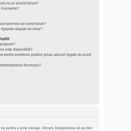
criu la un anumit forum?
 înscrierile?
 sunt permise pe acest forum?
 fişierele ataşate de mine?
 phpBB
t program?
 nu este disponibilă?
ra pentru probleme juridice şi/sau abuzuri legate de acest
administratorul forumului?
 nu pentru a scrie mesaje. Oricum, înregistrarea vă va oferi