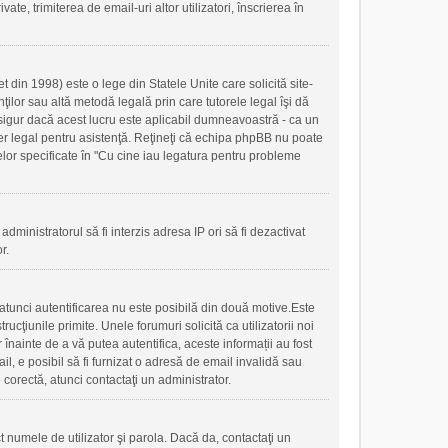
ate, trimiterea de email-uri altor utilizatori, înscrierea în
 din 1998) este o lege din Statele Unite care solicită site-
nţilor sau altă metodă legală prin care tutorele legal îşi dă
 sigur dacă acest lucru este aplicabil dumneavoastră - ca un
ilier legal pentru asistenţă. Reţineţi că echipa phpBB nu poate
 celor specificate în "Cu cine iau legatura pentru probleme
administratorul să fi interzis adresa IP ori să fi dezactivat
r.
, atunci autentificarea nu este posibilă din două motive.Este
ucţiunile primite. Unele forumuri solicită ca utilizatorii noi
r înainte de a vă putea autentifica, aceste informații au fost
mail, e posibil să fi furnizat o adresă de email invalidă sau
 corectă, atunci contactaţi un administrator.
t numele de utilizator şi parola. Dacă da, contactaţi un