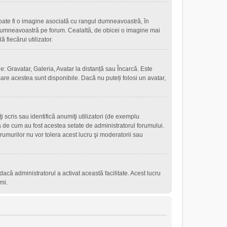
oate fi o imagine asociată cu rangul dumneavoastră, în
 dumneavoastră pe forum. Cealaltă, de obicei o imagine mai
fiecărui utilizator.
e: Gravatar, Galeria, Avatar la distanță sau Încarcă. Este
are acestea sunt disponibile. Dacă nu puteți folosi un avatar,
scris sau identifică anumiţi utilizatori (de exemplu
ţă de cum au fost acestea setate de administratorul forumului.
rumurilor nu vor tolera acest lucru şi moderatorii sau
r dacă administratorul a activat această facilitate. Acest lucru
mi.