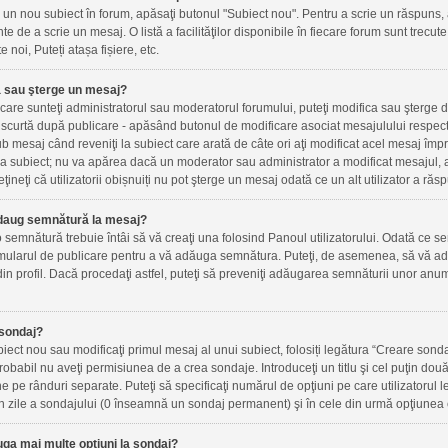
un nou subiect în forum, apăsaţi butonul "Subiect nou". Pentru a scrie un răspuns, 
inte de a scrie un mesaj. O listă a facilităţilor disponibile în fiecare forum sunt trec
e noi, Puteți atașa fișiere, etc.
 sau şterge un mesaj?
n care sunteţi administratorul sau moderatorul forumului, puteţi modifica sau şterge 
scurtă după publicare - apăsând butonul de modificare asociat mesajulului respect
ub mesaj când reveniţi la subiect care arată de câte ori aţi modificat acel mesaj îm
a subiect; nu va apărea dacă un moderator sau administrator a modificat mesajul, a
ţineţi că utilizatorii obișnuiți nu pot şterge un mesaj odată ce un alt utilizator a răs
daug semnătură la mesaj?
semnătură trebuie întâi să vă creaţi una folosind Panoul utilizatorului. Odată ce se
mularul de publicare pentru a vă adăuga semnătura. Puteţi, de asemenea, să vă ad
n profil. Dacă procedaţi astfel, puteţi să preveniţi adăugarea semnăturii unor anu
sondaj?
iect nou sau modificaţi primul mesaj al unui subiect, folosiți legătura “Creare sonda
probabil nu aveţi permisiunea de a crea sondaje. Introduceţi un titlu şi cel puţin do
ne pe rânduri separate. Puteţi să specificaţi numărul de opţiuni pe care utilizatorul le
a în zile a sondajului (0 înseamnă un sondaj permanent) şi în cele din urmă opţiunea c
ga mai multe opţiuni la sondaj?