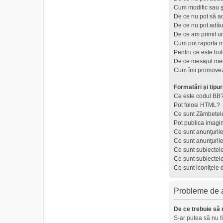
Cum modific sau ş
De ce nu pot să a
De ce nu pot adău
De ce am primit u
Cum pot raporta 
Pentru ce este but
De ce mesajul meu
Cum îmi promovez
Formatări şi tipur
Ce este codul BB
Pot folosi HTML?
Ce sunt Zâmbetel
Pot publica imagi
Ce sunt anunţuril
Ce sunt anunţuril
Ce sunt subiectel
Ce sunt subiectel
Ce sunt iconiţele 
Probleme de au
De ce trebuie să 
S-ar putea să nu f