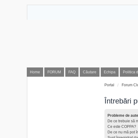
Home
FORUM
FAQ
Căutare
Echipa
Politica 
Portal
Forum Cl
Întrebări 
Probleme de auten
De ce trebuie să m
Ce este COPPA?
De ce nu mă pot î
Sunt înregistrat da