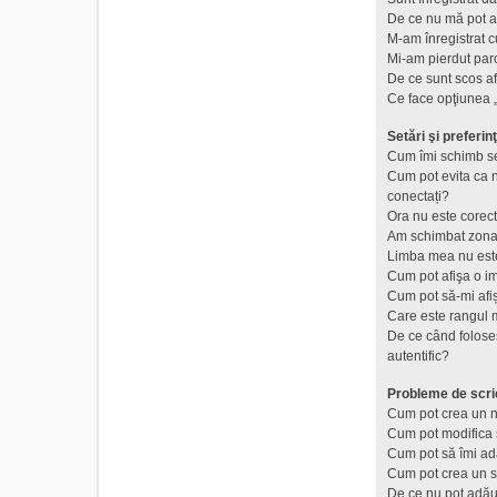
De ce nu mă pot a
M-am înregistrat c
Mi-am pierdut par
De ce sunt scos a
Ce face opţiunea „
Setări şi preferinţ
Cum îmi schimb se
Cum pot evita ca nu
conectați?
Ora nu este corect
Am schimbat zona d
Limba mea nu este 
Cum pot afişa o i
Cum pot să-mi afi
Care este rangul 
De ce când foloses
autentific?
Probleme de scri
Cum pot crea un n
Cum pot modifica 
Cum pot să îmi a
Cum pot crea un 
De ce nu pot adău