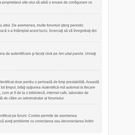
a proprietarul site-ului să aibă o eroare de configurare ce
sau altul. De asemenea, multe forumuri şterg periodic
că s-a întâmplat acest lucru, încercaţi să vă înregistraţi din
na de autentificare şi faceți click pe
Am uitat parola
. Urmaţi
autentificat doar pentru o perioadă de timp prestabilită. Această
ot timpul, bifaţi opţiunea
Autentifică-mă automat la fiecare
cum ar fi de la o bibliotecă, internet cafe, laborator de
tă de către un adminstrator al forumului.
tentificat pe forum. Cookie permite de asemenea
. Dacă aveţi probleme cu conectarea sau deconectarea în/din