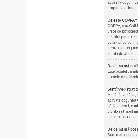
acces la opţiuni ca
grupuri, etc. Înre
Ce este COPPA?
COPPA, sau Childre
urilor ce pot colec
acordul pentru col
utilizator ce se în
furniza sfaturi jur
legate de abuzuri 
De ce nu mă pot î
Este posibil ca adm
numele de utilizato
Sunt înregistrat d
Mai întâi verificaţ
activată opţiunea C
să fie activaţi; co
oferite în timpul î
mesajul a fost cons
De ce nu mă pot a
Sunt mai multe moti