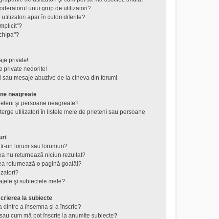
eratorul unui grup de utilizatori?
tilizatori apar în culori diferite?
mplicit”?
chipa"?
je private!
 private nedorite!
i sau mesaje abuzive de la cineva din forum!
ane neagreate
rieteni şi persoane neagreate?
rge utilizatori în listele mele de prieteni sau persoane
uri
tr-un forum sau forumuri?
a nu returnează niciun rezultat?
a returnează o pagină goală!?
izatori?
jele şi subiectele mele?
crierea la subiecte
a dintre a însemna şi a înscrie?
au cum mă pot înscrie la anumite subiecte?