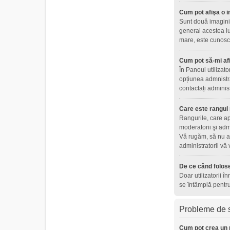
Cum pot afişa o i
Sunt două imagini 
general acestea lu
mare, este cunoscu
Cum pot să-mi af
În Panoul utilizat
opțiunea admnistra
contactați adminis
Care este rangul
Rangurile, care ap
moderatorii şi adm
Vă rugăm, să nu ab
administratorii vă
De ce când folose
Doar utilizatorii î
se întâmplă pentru
Probleme de s
Cum pot crea un 