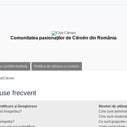
Comunitatea pasionaţilor de Citroën din România
de confidentialitate
Politica de utilizare a cookies
ubCitroen
puse frecvent
tificare şi înregistrare
Niveluri de utiliza
ă înregistrez?
Cine sunt administ
Cine sunt moderat
nregistra?
Ce sunt grupurile d
r nu mă pot autentifica!
Unde pot fi găsite