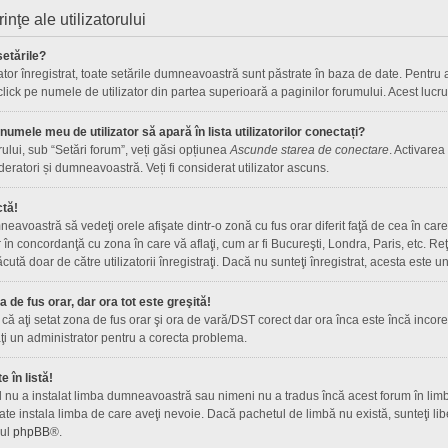
rinţe ale utilizatorului
etările?
ator înregistrat, toate setările dumneavoastră sunt păstrate în baza de date. Pentru a 
 click pe numele de utilizator din partea superioară a paginilor forumului. Acest lucru
umele meu de utilizator să apară în lista utilizatorilor conectați?
rului, sub “Setări forum”, veți găsi opțiunea
Ascunde starea de conectare
. Activarea
deratori și dumneavoastră. Veți fi considerat utilizator ascuns.
ctă!
avoastră să vedeţi orele afişate dintr-o zonă cu fus orar diferit faţă de cea în care 
r în concordanţă cu zona în care vă aflaţi, cum ar fi Bucureşti, Londra, Paris, etc. R
 făcută doar de către utilizatorii înregistraţi. Dacă nu sunteţi înregistrat, acesta este
de fus orar, dar ora tot este greşită!
că aţi setat zona de fus orar şi ora de vară/DST corect dar ora înca este încă incorec
i un administrator pentru a corecta problema.
 în listă!
l nu a instalat limba dumneavoastră sau nimeni nu a tradus încă acest forum în limb
te instala limba de care aveţi nevoie. Dacă pachetul de limbă nu există, sunteţi libe
-ul
phpBB
®.