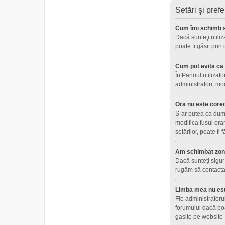
Setări şi prefe
Cum îmi schimb s
Dacă sunteţi utiliz
poate fi găsit prin
Cum pot evita ca n
În Panoul utilizato
administratori, mo
Ora nu este core
S-ar putea ca dumne
modifica fusul ora
setărilor, poate fi
Am schimbat zona 
Dacă sunteţi sigur 
rugăm să contactaţ
Limba mea nu este
Fie administratoru
forumului dacă poa
gasite pe website