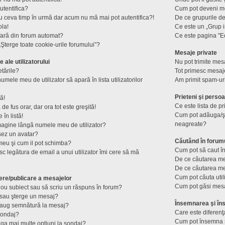
utentifica?
Cum pot deveni mod
u ceva timp în urmă dar acum nu mă mai pot autentifica?!
De ce grupurile de u
ola!
Ce este un „Grup i
fară din forum automat?
Ce este pagina "E
Şterge toate cookie-urile forumului”?
Mesaje private
e ale utilizatorului
Nu pot trimite mesa
tările?
Tot primesc mesaje
mele meu de utilizator să apară în lista utilizatorilor
Am primit spam-ur
Prieteni şi perso
ă!
Ce este lista de p
e fus orar, dar ora tot este greşită!
Cum pot adăuga/şte
în listă!
neagreate?
magine lângă numele meu de utilizator?
șez un avatar?
Căutând în forum
meu şi cum il pot schimba?
Cum pot să caut în
c legătura de email a unui utilizator îmi cere să mă
De ce căutarea me
De ce căutarea me
Cum pot căuta util
ere/publicare a mesajelor
Cum pot găsi mesa
ou subiect sau să scriu un răspuns în forum?
sau şterge un mesaj?
Însemnarea şi îns
daug semnătură la mesaj?
Care este diferenţ
sondaj?
Cum pot însemna s
ga mai multe opţiuni la sondaj?