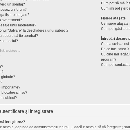
Cum pot să mă îns
terg un sondaj?
Cum imi pot şterge
ccesez un forum?
ga fişiere ataşate?
Fişiere ataşate
n avertisment?
Ce fişiere ataşate
mesaje unui moderator?
Cum pot găsi toate
onul "Salvare" la deschiderea unui subiect?
 trebuie să fie aprobat?
Întrebări despre
 subiectul?
Cine a scris aces
De ce facilitatea X
i de subiecte
Cu cine iau legătu
?
program?
Cum pot contacta 
e?
ni?
e globale?
e?
e importante?
e blocate/închise?
de subiect?
tentificare şi înregistrare
mă înregistrez?
ie nevoie, depinde de administratorul forumului dacă e nevoie să vă înregistraţi sau