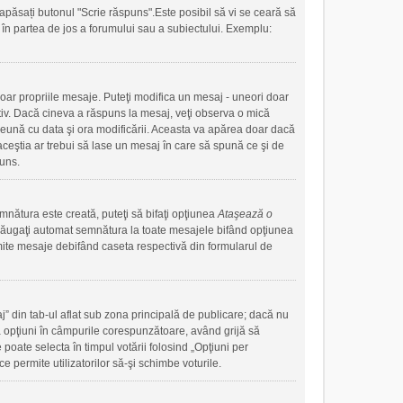
apăsați butonul "Scrie răspuns".Este posibil să vi se ceară să
ute în partea de jos a forumului sau a subiectului. Exemplu:
doar propriile mesaje. Puteţi modifica un mesaj - uneori doar
iv. Dacă cineva a răspuns la mesaj, veţi observa o mică
preună cu data şi ora modificării. Aceasta va apărea doar dacă
ceştia ar trebui să lase un mesaj în care să spună ce şi de
puns.
mnătura este creată, puteţi să bifaţi opţiunea
Ataşează o
ăugaţi automat semnătura la toate mesajele bifând opţiunea
mite mesaje debifând caseta respectivă din formularul de
j” din tab-ul aflat sub zona principală de publicare; dacă nu
uă opţiuni în câmpurile corespunzătoare, având grijă să
 poate selecta în timpul votării folosind „Opţiuni per
e permite utilizatorilor să-şi schimbe voturile.