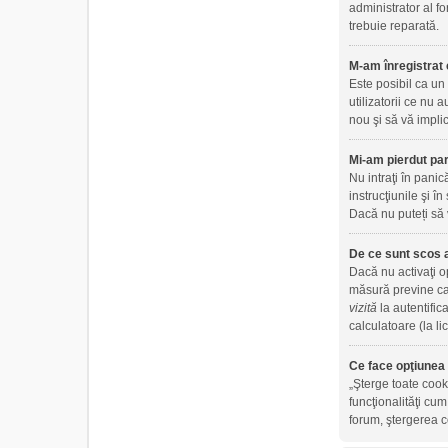
administrator al fo
trebuie reparată.
M-am înregistrat 
Este posibil ca un
utilizatorii ce nu
nou şi să vă implic
Mi-am pierdut par
Nu intraţi în panic
instrucţiunile şi în
Dacă nu puteți să 
De ce sunt scos 
Dacă nu activaţi 
măsură previne ca 
vizită
la autentific
calculatoare (la l
Ce face opţiunea 
„Şterge toate cook
funcţionalităţi cu
forum, ştergerea co