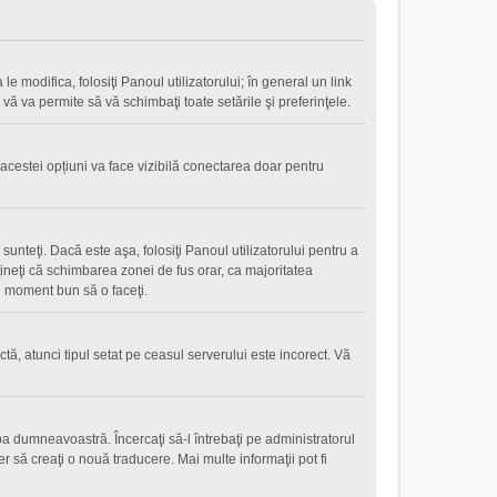
le modifica, folosiţi Panoul utilizatorului; în general un link
 vă va permite să vă schimbaţi toate setările şi preferinţele.
 acestei opțiuni va face vizibilă conectarea doar pentru
sunteţi. Dacă este aşa, folosiţi Panoul utilizatorului pentru a
eţineţi că schimbarea zonei de fus orar, ca majoritatea
 un moment bun să o faceţi.
tă, atunci tipul setat pe ceasul serverului este incorect. Vă
a dumneavoastră. Încercaţi să-l întrebaţi pe administratorul
r să creaţi o nouă traducere. Mai multe informaţii pot fi