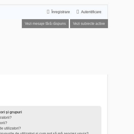
Înregistrare
Autentificare
Vezi mesaje fără răspuns
Vezi subiecte active
tori şi grupuri
ratorii?
orii?
e utilizatori?
 grupurile de utilizatori şi cum pot să mă asociez unuia?