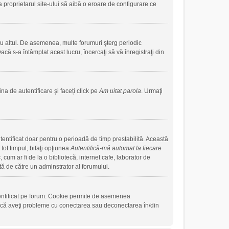
a proprietarul site-ului să aibă o eroare de configurare ce
sau altul. De asemenea, multe forumuri şterg periodic
că s-a întâmplat acest lucru, încercaţi să vă înregistraţi din
na de autentificare şi faceți click pe
Am uitat parola
. Urmaţi
autentificat doar pentru o perioadă de timp prestabilită. Această
ot timpul, bifaţi opţiunea
Autentifică-mă automat la fiecare
cum ar fi de la o bibliotecă, internet cafe, laborator de
tă de către un adminstrator al forumului.
tentificat pe forum. Cookie permite de asemenea
. Dacă aveţi probleme cu conectarea sau deconectarea în/din