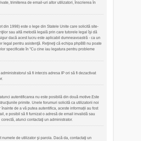
ate, trimiterea de email-uri altor utilizatori, înscrierea în
 din 1998) este o lege din Statele Unite care solicită site-
nţilor sau altă metodă legală prin care tutorele legal îşi dă
 sigur dacă acest lucru este aplicabil dumneavoastră - ca un
ilier legal pentru asistenţă. Reţineţi că echipa phpBB nu poate
 celor specificate în "Cu cine iau legatura pentru probleme
administratorul să fi interzis adresa IP ori să fi dezactivat
r.
, atunci autentificarea nu este posibilă din două motive.Este
ucţiunile primite. Unele forumuri solicită ca utilizatorii noi
r înainte de a vă putea autentifica, aceste informații au fost
mail, e posibil să fi furnizat o adresă de email invalidă sau
 corectă, atunci contactaţi un administrator.
t numele de utilizator şi parola. Dacă da, contactaţi un