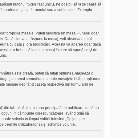
apăsați butonul "Scrie răspuns".Este posibil să vi se ceară să
ute în partea de jos a forumului sau a subiectului. Exemplu:
doar propriile mesaje. Puteţi modifica un mesaj - uneori doar
iv. Dacă cineva a răspuns la mesaj, veţi observa o mică
preună cu data şi ora modificării. Aceasta va apărea doar dacă
ceştia ar trebui să lase un mesaj în care să spună ce şi de
puns.
mnătura este creată, puteţi să bifaţi opţiunea
Ataşează o
ăugaţi automat semnătura la toate mesajele bifând opţiunea
mite mesaje debifând caseta respectivă din formularul de
j” din tab-ul aflat sub zona principală de publicare; dacă nu
uă opţiuni în câmpurile corespunzătoare, având grijă să
 poate selecta în timpul votării folosind „Opţiuni per
e permite utilizatorilor să-şi schimbe voturile.