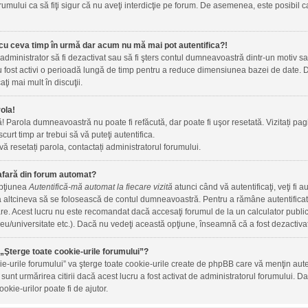
rumului ca să fiţi sigur că nu aveţi interdicţie pe forum. De asemenea, este posibil c
cu ceva timp în urmă dar acum nu mă mai pot autentifica?!
 administrator să fi dezactivat sau să fi şters contul dumneavoastră dintr-un motiv 
 au fost activi o perioadă lungă de timp pentru a reduce dimensiunea bazei de date. Da
aţi mai mult în discuţii.
ola!
ă! Parola dumneavoastră nu poate fi refăcută, dar poate fi uşor resetată. Vizitați pagi
 scurt timp ar trebui să vă puteţi autentifica.
vă resetați parola, contactați administratorul forumului.
afară din forum automat?
opţiunea
Autentifică-mă automat la fiecare vizită
atunci când vă autentificaţi, veţi fi 
altcineva să se folosească de contul dumneavoastră. Pentru a rămâne autentificat t
are. Acest lucru nu este recomandat dacă accesaţi forumul de la un calculator public, 
iceu/universitate etc.). Dacă nu vedeţi această opţiune, înseamnă că a fost dezactiva
„Şterge toate cookie-urile forumului”?
ie-urile forumului” va şterge toate cookie-urile create de phpBB care vă menţin au
m sunt urmărirea citirii dacă acest lucru a fost activat de administratorul forumului
okie-urilor poate fi de ajutor.