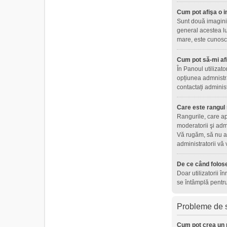
Cum pot afişa o i
Sunt două imagini 
general acestea lu
mare, este cunoscu
Cum pot să-mi af
În Panoul utilizat
opțiunea admnistra
contactați adminis
Care este rangul
Rangurile, care ap
moderatorii şi adm
Vă rugăm, să nu ab
administratorii vă
De ce când folose
Doar utilizatorii î
se întâmplă pentru
Probleme de s
Cum pot crea un 