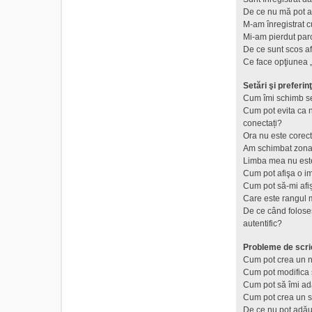
De ce nu mă pot a
M-am înregistrat c
Mi-am pierdut par
De ce sunt scos a
Ce face opţiunea „
Setări şi preferinţ
Cum îmi schimb se
Cum pot evita ca nu
conectați?
Ora nu este corect
Am schimbat zona d
Limba mea nu este 
Cum pot afişa o i
Cum pot să-mi afi
Care este rangul 
De ce când foloses
autentific?
Probleme de scri
Cum pot crea un n
Cum pot modifica 
Cum pot să îmi a
Cum pot crea un 
De ce nu pot adău