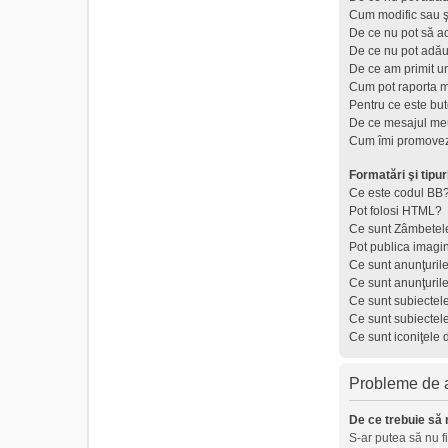
Cum modific sau ş
De ce nu pot să a
De ce nu pot adău
De ce am primit u
Cum pot raporta 
Pentru ce este but
De ce mesajul meu
Cum îmi promovez
Formatări şi tipur
Ce este codul BB
Pot folosi HTML?
Ce sunt Zâmbetel
Pot publica imagi
Ce sunt anunţuril
Ce sunt anunţuril
Ce sunt subiectel
Ce sunt subiectel
Ce sunt iconiţele 
Probleme de au
De ce trebuie să 
S-ar putea să nu f