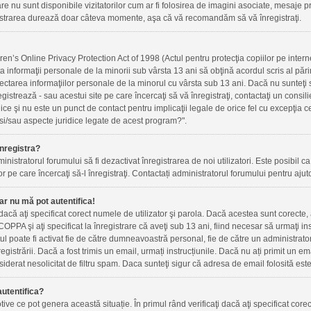
re nu sunt disponibile vizitatorilor cum ar fi folosirea de imagini asociate, mesaje priv
gistrarea durează doar câteva momente, aşa că vă recomandăm să vă înregistraţi.
n’s Online Privacy Protection Act of 1998 (Actul pentru protecţia copiilor pe internet
ta informaţii personale de la minorii sub vârsta 13 ani să obţină acordul scris al pări
ectarea informaţiilor personale de la minorul cu vârsta sub 13 ani. Dacă nu sunteţi
registrează - sau acestui site pe care încercaţi să vă înregistraţi, contactaţi un cons
idice şi nu este un punct de contact pentru implicaţii legale de orice fel cu excepţia
si/sau aspecte juridice legate de acest program?".
nregistra?
inistratorul forumului să fi dezactivat înregistrarea de noi utilizatori. Este posibil ca 
r pe care încercaţi să-l înregistraţi. Contactați administratorul forumului pentru ajuto
ar nu mă pot autentifica!
i dacă aţi specificat corect numele de utilizator şi parola. Dacă acestea sunt corecte
OPPA şi aţi specificat la înregistrare că aveţi sub 13 ani, fiind necesar să urmaţi instr
ntul poate fi activat fie de către dumneavoastră personal, fie de către un administrato
nregistrării. Dacă a fost trimis un email, urmați instrucțiunile. Dacă nu ați primit un e
iderat nesolicitat de filtru spam. Daca sunteţi sigur că adresa de email folosită este
utentifica?
ve ce pot genera această situație. În primul rând verificaţi dacă aţi specificat corec