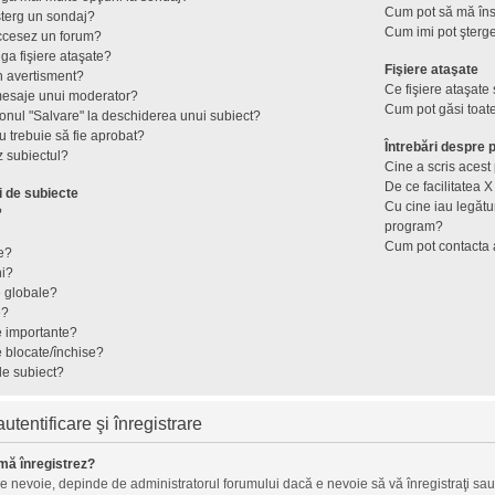
Cum pot să mă îns
terg un sondaj?
Cum imi pot şterge
ccesez un forum?
ga fişiere ataşate?
Fişiere ataşate
n avertisment?
Ce fişiere ataşate
mesaje unui moderator?
Cum pot găsi toate
onul "Salvare" la deschiderea unui subiect?
 trebuie să fie aprobat?
Întrebări despre
 subiectul?
Cine a scris aces
De ce facilitatea X
i de subiecte
Cu cine iau legătu
?
program?
Cum pot contacta 
e?
ni?
e globale?
e?
e importante?
e blocate/închise?
de subiect?
tentificare şi înregistrare
mă înregistrez?
ie nevoie, depinde de administratorul forumului dacă e nevoie să vă înregistraţi sau