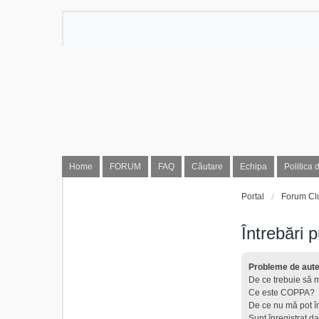
Home
FORUM
FAQ
Căutare
Echipa
Politica 
Portal
Forum Cl
Întrebări 
Probleme de auten
De ce trebuie să m
Ce este COPPA?
De ce nu mă pot î
Sunt înregistrat da