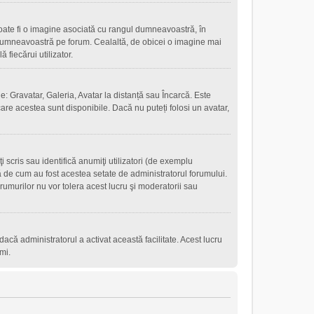
oate fi o imagine asociată cu rangul dumneavoastră, în
 dumneavoastră pe forum. Cealaltă, de obicei o imagine mai
fiecărui utilizator.
e: Gravatar, Galeria, Avatar la distanță sau Încarcă. Este
are acestea sunt disponibile. Dacă nu puteți folosi un avatar,
scris sau identifică anumiţi utilizatori (de exemplu
ţă de cum au fost acestea setate de administratorul forumului.
rumurilor nu vor tolera acest lucru şi moderatorii sau
r dacă administratorul a activat această facilitate. Acest lucru
mi.