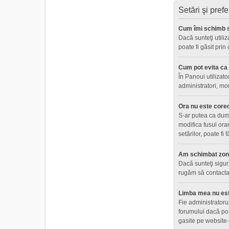
Setări şi prefe
Cum îmi schimb s
Dacă sunteţi utiliz
poate fi găsit prin
Cum pot evita ca n
În Panoul utilizato
administratori, mo
Ora nu este core
S-ar putea ca dumne
modifica fusul ora
setărilor, poate fi
Am schimbat zona 
Dacă sunteţi sigur 
rugăm să contactaţ
Limba mea nu este
Fie administratoru
forumului dacă poa
gasite pe website