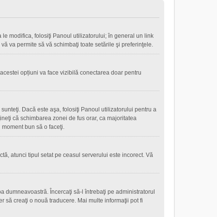
le modifica, folosiţi Panoul utilizatorului; în general un link
 vă va permite să vă schimbaţi toate setările şi preferinţele.
 acestei opțiuni va face vizibilă conectarea doar pentru
sunteţi. Dacă este aşa, folosiţi Panoul utilizatorului pentru a
eţineţi că schimbarea zonei de fus orar, ca majoritatea
 un moment bun să o faceţi.
tă, atunci tipul setat pe ceasul serverului este incorect. Vă
a dumneavoastră. Încercaţi să-l întrebaţi pe administratorul
r să creaţi o nouă traducere. Mai multe informaţii pot fi