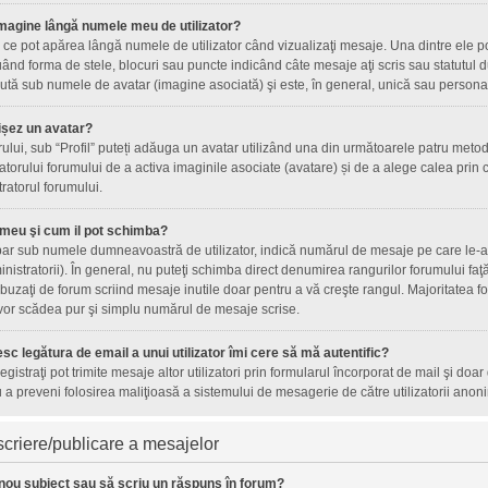
magine lângă numele meu de utilizator?
ce pot apărea lângă numele de utilizator când vizualizaţi mesaje. Una dintre ele p
ând forma de stele, blocuri sau puncte indicând câte mesaje aţi scris sau statutul
tă sub numele de avatar (imagine asociată) şi este, în general, unică sau personală 
ișez un avatar?
orului, sub “Profil” puteți adăuga un avatar utilizând una din următoarele patru metod
torului forumului de a activa imaginile asociate (avatare) și de a alege calea prin c
tratorul forumului.
 meu şi cum il pot schimba?
ar sub numele dumneavoastră de utilizator, indică numărul de mesaje pe care le-aţi 
inistratorii). În general, nu puteţi schimba direct denumirea rangurilor forumului fa
uzaţi de forum scriind mesaje inutile doar pentru a vă creşte rangul. Majoritatea fo
 vor scădea pur şi simplu numărul de mesaje scrise.
sc legătura de email a unui utilizator îmi cere să mă autentific?
nregistraţi pot trimite mesaje altor utilizatori prin formularul încorporat de mail şi doa
 a preveni folosirea maliţioasă a sistemului de mesagerie de către utilizatorii anoni
criere/publicare a mesajelor
nou subiect sau să scriu un răspuns în forum?