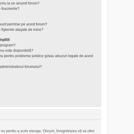
criu la un anumit forum?
 înscrierile?
 sunt permise pe acest forum?
 fişierele ataşate de mine?
 phpBB
t program?
 nu este disponibilă?
ra pentru probleme juridice şi/sau abuzuri legate de acest
administratorul forumului?
 nu pentru a scrie mesaje. Oricum, înregistrarea vă va oferi