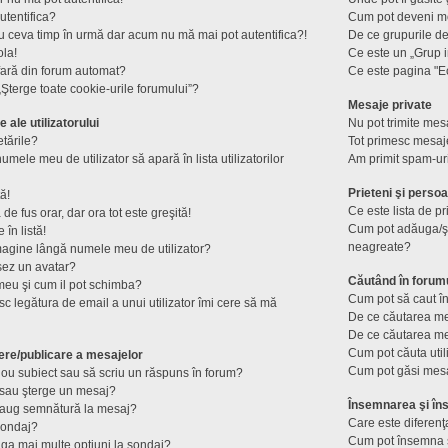
utentifica?
Cum pot deveni mod
u ceva timp în urmă dar acum nu mă mai pot autentifica?!
De ce grupurile de u
ola!
Ce este un „Grup i
fară din forum automat?
Ce este pagina "E
Şterge toate cookie-urile forumului”?
Mesaje private
e ale utilizatorului
Nu pot trimite mesa
tările?
Tot primesc mesaje
mele meu de utilizator să apară în lista utilizatorilor
Am primit spam-ur
Prieteni şi perso
ă!
Ce este lista de p
e fus orar, dar ora tot este greşită!
Cum pot adăuga/şte
în listă!
neagreate?
magine lângă numele meu de utilizator?
șez un avatar?
Căutând în forum
meu şi cum il pot schimba?
Cum pot să caut în
c legătura de email a unui utilizator îmi cere să mă
De ce căutarea me
De ce căutarea me
Cum pot căuta util
ere/publicare a mesajelor
Cum pot găsi mesa
ou subiect sau să scriu un răspuns în forum?
sau şterge un mesaj?
Însemnarea şi îns
daug semnătură la mesaj?
Care este diferenţ
sondaj?
Cum pot însemna s
ga mai multe opţiuni la sondaj?