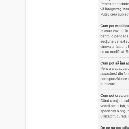
Pentru a deschide 
vă înregistraţi îna
Puteţi crea subiect
Cum pot modifica
În afara cazului î
pentru o perioadă 
secţiune de text s
cineva a răspuns l
ce au modificat. Re
Cum pot să îmi a
Pentru a adăuga o 
semnătură
din for
corespunzătoare di
publicare.
Cum pot crea un 
Când creaţi un sub
vedeţi acest tab, 
specificaţi o opţiu
utilizator”, durat
De ce nu pot adău