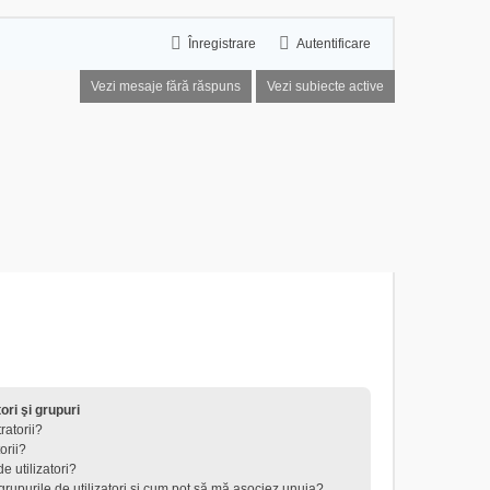
Înregistrare
Autentificare
Vezi mesaje fără răspuns
Vezi subiecte active
tori şi grupuri
ratorii?
orii?
e utilizatori?
 grupurile de utilizatori şi cum pot să mă asociez unuia?