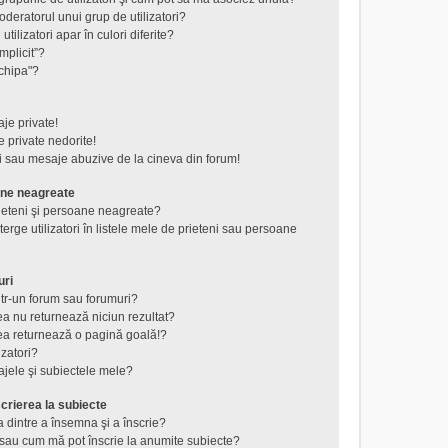
eratorul unui grup de utilizatori?
tilizatori apar în culori diferite?
mplicit”?
chipa"?
je private!
 private nedorite!
i sau mesaje abuzive de la cineva din forum!
ane neagreate
rieteni şi persoane neagreate?
rge utilizatori în listele mele de prieteni sau persoane
uri
tr-un forum sau forumuri?
a nu returnează niciun rezultat?
a returnează o pagină goală!?
izatori?
jele şi subiectele mele?
crierea la subiecte
a dintre a însemna şi a înscrie?
au cum mă pot înscrie la anumite subiecte?