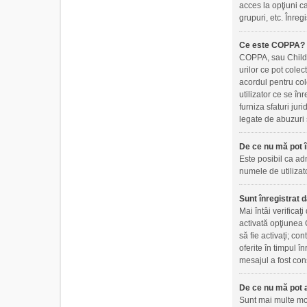
acces la opţiuni ca
grupuri, etc. Înre
Ce este COPPA?
COPPA, sau Childre
urilor ce pot colec
acordul pentru col
utilizator ce se în
furniza sfaturi jur
legate de abuzuri 
De ce nu mă pot î
Este posibil ca adm
numele de utilizato
Sunt înregistrat d
Mai întâi verificaţ
activată opţiunea C
să fie activaţi; co
oferite în timpul î
mesajul a fost cons
De ce nu mă pot a
Sunt mai multe moti