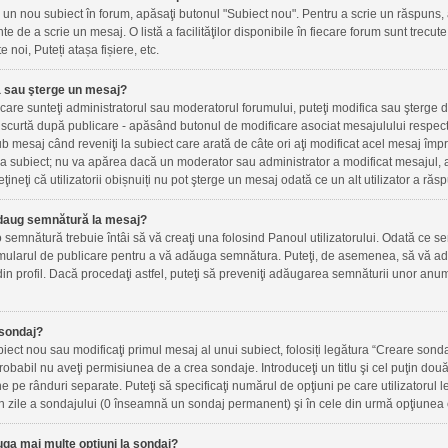
un nou subiect în forum, apăsaţi butonul "Subiect nou". Pentru a scrie un răspuns, 
inte de a scrie un mesaj. O listă a facilităţilor disponibile în fiecare forum sunt trec
e noi, Puteți atașa fișiere, etc.
 sau şterge un mesaj?
n care sunteţi administratorul sau moderatorul forumului, puteţi modifica sau şterge 
scurtă după publicare - apăsând butonul de modificare asociat mesajulului respect
ub mesaj când reveniţi la subiect care arată de câte ori aţi modificat acel mesaj îm
a subiect; nu va apărea dacă un moderator sau administrator a modificat mesajul, a
ţineţi că utilizatorii obișnuiți nu pot şterge un mesaj odată ce un alt utilizator a răs
daug semnătură la mesaj?
semnătură trebuie întâi să vă creaţi una folosind Panoul utilizatorului. Odată ce se
mularul de publicare pentru a vă adăuga semnătura. Puteţi, de asemenea, să vă ad
n profil. Dacă procedaţi astfel, puteţi să preveniţi adăugarea semnăturii unor anu
sondaj?
iect nou sau modificaţi primul mesaj al unui subiect, folosiți legătura “Creare sonda
probabil nu aveţi permisiunea de a crea sondaje. Introduceţi un titlu şi cel puţin do
ne pe rânduri separate. Puteţi să specificaţi numărul de opţiuni pe care utilizatorul le
a în zile a sondajului (0 înseamnă un sondaj permanent) şi în cele din urmă opţiunea c
ga mai multe opţiuni la sondaj?