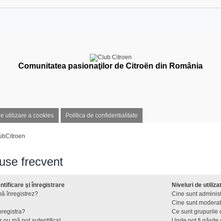
Comunitatea pasionaţilor de Citroën din România
de utilizare a cookies
Politica de confidentialitate
ubCitroen
puse frecvent
tificare şi înregistrare
Niveluri de utiliza
ă înregistrez?
Cine sunt administ
Cine sunt moderat
nregistra?
Ce sunt grupurile d
r nu mă pot autentifica!
Unde pot fi găsite