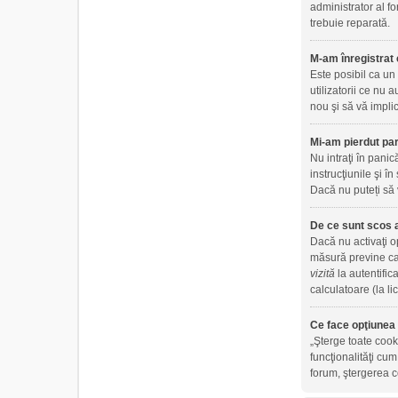
administrator al fo
trebuie reparată.
M-am înregistrat 
Este posibil ca un
utilizatorii ce nu
nou şi să vă implic
Mi-am pierdut par
Nu intraţi în panic
instrucţiunile şi în
Dacă nu puteți să 
De ce sunt scos 
Dacă nu activaţi 
măsură previne ca 
vizită
la autentific
calculatoare (la l
Ce face opţiunea 
„Şterge toate cook
funcţionalităţi cu
forum, ştergerea co