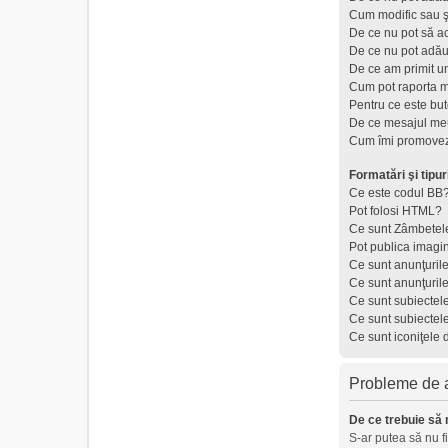
Cum modific sau ş
De ce nu pot să a
De ce nu pot adău
De ce am primit u
Cum pot raporta 
Pentru ce este but
De ce mesajul meu
Cum îmi promovez
Formatări şi tipur
Ce este codul BB
Pot folosi HTML?
Ce sunt Zâmbetel
Pot publica imagi
Ce sunt anunţuril
Ce sunt anunţuril
Ce sunt subiectel
Ce sunt subiectel
Ce sunt iconiţele 
Probleme de au
De ce trebuie să 
S-ar putea să nu f