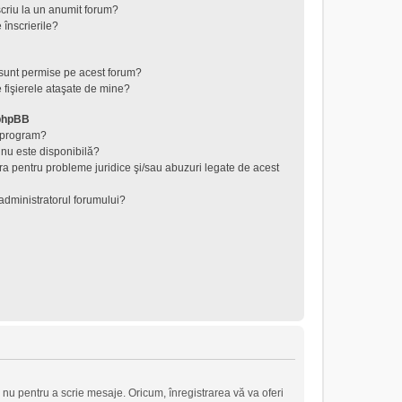
criu la un anumit forum?
 înscrierile?
 sunt permise pe acest forum?
 fişierele ataşate de mine?
 phpBB
t program?
 nu este disponibilă?
ra pentru probleme juridice şi/sau abuzuri legate de acest
administratorul forumului?
 nu pentru a scrie mesaje. Oricum, înregistrarea vă va oferi