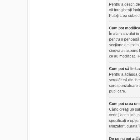
Pentru a deschide 
vă înregistraţi îna
Puteţi crea subiect
Cum pot modifica
În afara cazului î
pentru o perioadă 
secţiune de text s
cineva a răspuns l
ce au modificat. Re
Cum pot să îmi a
Pentru a adăuga o 
semnătură
din for
corespunzătoare di
publicare.
Cum pot crea un 
Când creaţi un sub
vedeţi acest tab, 
specificaţi o opţiu
utilizator”, durat
De ce nu pot adău