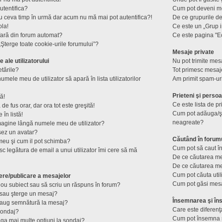
utentifica?
Cum pot deveni mod
u ceva timp în urmă dar acum nu mă mai pot autentifica?!
De ce grupurile de u
ola!
Ce este un „Grup i
fară din forum automat?
Ce este pagina "E
Şterge toate cookie-urile forumului”?
Mesaje private
e ale utilizatorului
Nu pot trimite mesa
tările?
Tot primesc mesaje
mele meu de utilizator să apară în lista utilizatorilor
Am primit spam-ur
Prieteni şi perso
ă!
Ce este lista de p
e fus orar, dar ora tot este greşită!
Cum pot adăuga/şte
în listă!
neagreate?
magine lângă numele meu de utilizator?
șez un avatar?
Căutând în forum
meu şi cum il pot schimba?
Cum pot să caut în
c legătura de email a unui utilizator îmi cere să mă
De ce căutarea me
De ce căutarea me
Cum pot căuta util
ere/publicare a mesajelor
Cum pot găsi mesa
ou subiect sau să scriu un răspuns în forum?
sau şterge un mesaj?
Însemnarea şi îns
daug semnătură la mesaj?
Care este diferenţ
sondaj?
Cum pot însemna s
ga mai multe opţiuni la sondaj?