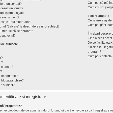
Cum pot să mă îns
terg un sondaj?
Cum imi pot şterge
ccesez un forum?
ga fişiere ataşate?
Fişiere ataşate
n avertisment?
Ce fişiere ataşate
mesaje unui moderator?
Cum pot găsi toate
onul "Salvare" la deschiderea unui subiect?
 trebuie să fie aprobat?
Întrebări despre
 subiectul?
Cine a scris aces
De ce facilitatea X
i de subiecte
Cu cine iau legătu
?
program?
Cum pot contacta 
e?
ni?
e globale?
e?
e importante?
e blocate/închise?
de subiect?
tentificare şi înregistrare
mă înregistrez?
ie nevoie, depinde de administratorul forumului dacă e nevoie să vă înregistraţi sau