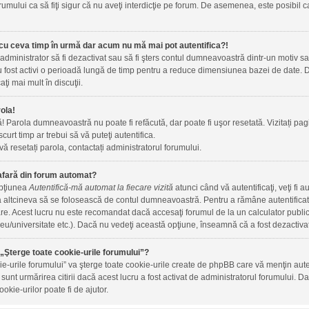
rumului ca să fiţi sigur că nu aveţi interdicţie pe forum. De asemenea, este posibil c
cu ceva timp în urmă dar acum nu mă mai pot autentifica?!
 administrator să fi dezactivat sau să fi şters contul dumneavoastră dintr-un motiv 
 au fost activi o perioadă lungă de timp pentru a reduce dimensiunea bazei de date. Da
aţi mai mult în discuţii.
ola!
ă! Parola dumneavoastră nu poate fi refăcută, dar poate fi uşor resetată. Vizitați pagi
 scurt timp ar trebui să vă puteţi autentifica.
vă resetați parola, contactați administratorul forumului.
afară din forum automat?
opţiunea
Autentifică-mă automat la fiecare vizită
atunci când vă autentificaţi, veţi fi 
altcineva să se folosească de contul dumneavoastră. Pentru a rămâne autentificat t
are. Acest lucru nu este recomandat dacă accesaţi forumul de la un calculator public, 
iceu/universitate etc.). Dacă nu vedeţi această opţiune, înseamnă că a fost dezactiva
„Şterge toate cookie-urile forumului”?
ie-urile forumului” va şterge toate cookie-urile create de phpBB care vă menţin au
m sunt urmărirea citirii dacă acest lucru a fost activat de administratorul forumului
okie-urilor poate fi de ajutor.