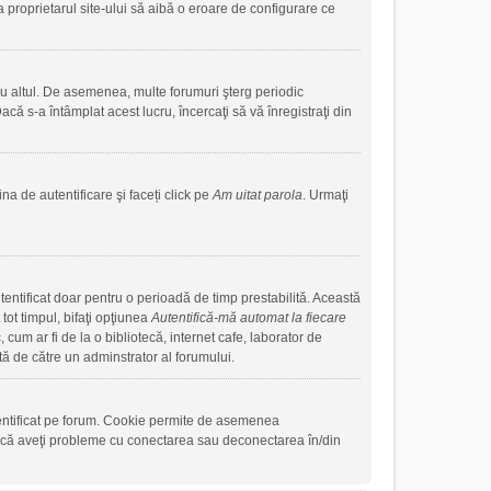
a proprietarul site-ului să aibă o eroare de configurare ce
sau altul. De asemenea, multe forumuri şterg periodic
că s-a întâmplat acest lucru, încercaţi să vă înregistraţi din
na de autentificare şi faceți click pe
Am uitat parola
. Urmaţi
autentificat doar pentru o perioadă de timp prestabilită. Această
ot timpul, bifaţi opţiunea
Autentifică-mă automat la fiecare
cum ar fi de la o bibliotecă, internet cafe, laborator de
tă de către un adminstrator al forumului.
tentificat pe forum. Cookie permite de asemenea
. Dacă aveţi probleme cu conectarea sau deconectarea în/din