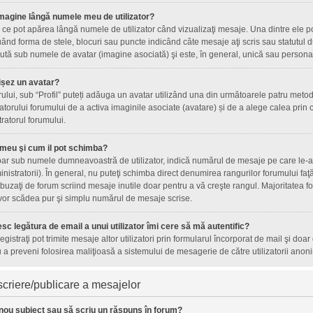
magine lângă numele meu de utilizator?
ce pot apărea lângă numele de utilizator când vizualizaţi mesaje. Una dintre ele p
ând forma de stele, blocuri sau puncte indicând câte mesaje aţi scris sau statutul
tă sub numele de avatar (imagine asociată) şi este, în general, unică sau personală 
ișez un avatar?
orului, sub “Profil” puteți adăuga un avatar utilizând una din următoarele patru metod
torului forumului de a activa imaginile asociate (avatare) și de a alege calea prin c
tratorul forumului.
 meu şi cum il pot schimba?
ar sub numele dumneavoastră de utilizator, indică numărul de mesaje pe care le-aţi 
inistratorii). În general, nu puteţi schimba direct denumirea rangurilor forumului fa
uzaţi de forum scriind mesaje inutile doar pentru a vă creşte rangul. Majoritatea fo
 vor scădea pur şi simplu numărul de mesaje scrise.
sc legătura de email a unui utilizator îmi cere să mă autentific?
nregistraţi pot trimite mesaje altor utilizatori prin formularul încorporat de mail şi doa
 a preveni folosirea maliţioasă a sistemului de mesagerie de către utilizatorii anoni
criere/publicare a mesajelor
nou subiect sau să scriu un răspuns în forum?