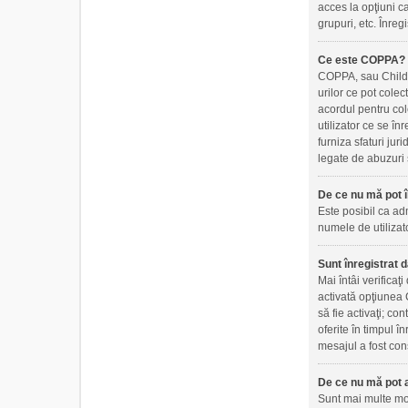
acces la opţiuni ca
grupuri, etc. Înre
Ce este COPPA?
COPPA, sau Childre
urilor ce pot colec
acordul pentru col
utilizator ce se în
furniza sfaturi jur
legate de abuzuri 
De ce nu mă pot î
Este posibil ca adm
numele de utilizato
Sunt înregistrat d
Mai întâi verificaţ
activată opţiunea C
să fie activaţi; co
oferite în timpul î
mesajul a fost cons
De ce nu mă pot a
Sunt mai multe moti