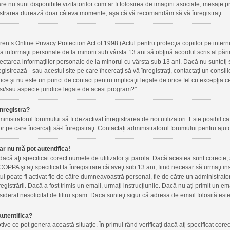
re nu sunt disponibile vizitatorilor cum ar fi folosirea de imagini asociate, mesaje priv
gistrarea durează doar câteva momente, aşa că vă recomandăm să vă înregistraţi.
n’s Online Privacy Protection Act of 1998 (Actul pentru protecţia copiilor pe internet
ta informaţii personale de la minorii sub vârsta 13 ani să obţină acordul scris al pări
ectarea informaţiilor personale de la minorul cu vârsta sub 13 ani. Dacă nu sunteţi
registrează - sau acestui site pe care încercaţi să vă înregistraţi, contactaţi un cons
idice şi nu este un punct de contact pentru implicaţii legale de orice fel cu excepţia
si/sau aspecte juridice legate de acest program?".
nregistra?
inistratorul forumului să fi dezactivat înregistrarea de noi utilizatori. Este posibil ca 
r pe care încercaţi să-l înregistraţi. Contactați administratorul forumului pentru ajuto
ar nu mă pot autentifica!
i dacă aţi specificat corect numele de utilizator şi parola. Dacă acestea sunt corecte
OPPA şi aţi specificat la înregistrare că aveţi sub 13 ani, fiind necesar să urmaţi instr
ntul poate fi activat fie de către dumneavoastră personal, fie de către un administrato
nregistrării. Dacă a fost trimis un email, urmați instrucțiunile. Dacă nu ați primit un e
iderat nesolicitat de filtru spam. Daca sunteţi sigur că adresa de email folosită este
utentifica?
ve ce pot genera această situație. În primul rând verificaţi dacă aţi specificat corec