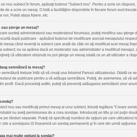
un nou subiect în forum, apăsaţi butonul "Subiect nou". Pentru a scrie un răspuns, 
inte de a scrie un mesaj. O listă a facilităţilor disponibile în fiecare forum sunt trec
e noi, Puteți atașa fișiere, etc.
 sau şterge un mesaj?
n care sunteţi administratorul sau moderatorul forumului, puteţi modifica sau şterge 
scurtă după publicare - apăsând butonul de modificare asociat mesajulului respect
ub mesaj când reveniţi la subiect care arată de câte ori aţi modificat acel mesaj îm
a subiect; nu va apărea dacă un moderator sau administrator a modificat mesajul, a
ţineţi că utilizatorii obișnuiți nu pot şterge un mesaj odată ce un alt utilizator a răs
daug semnătură la mesaj?
semnătură trebuie întâi să vă creaţi una folosind Panoul utilizatorului. Odată ce se
mularul de publicare pentru a vă adăuga semnătura. Puteţi, de asemenea, să vă ad
n profil. Dacă procedaţi astfel, puteţi să preveniţi adăugarea semnăturii unor anu
sondaj?
iect nou sau modificaţi primul mesaj al unui subiect, folosiți legătura “Creare sonda
probabil nu aveţi permisiunea de a crea sondaje. Introduceţi un titlu şi cel puţin do
ne pe rânduri separate. Puteţi să specificaţi numărul de opţiuni pe care utilizatorul le
a în zile a sondajului (0 înseamnă un sondaj permanent) şi în cele din urmă opţiunea c
ga mai multe opţiuni la sondaj?