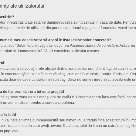
rinţe ale utilizatorului
etările?
ator înregistrat, toate setările dumneavoastră sunt păstrate în baza de date. Pentru a 
 click pe numele de utilizator din partea superioară a paginilor forumului. Acest lucru
umele meu de utilizator să apară în lista utilizatorilor conectați?
rului, sub “Setări forum”, veți găsi opțiunea
Ascunde starea de conectare
. Activarea
deratori și dumneavoastră. Veți fi considerat utilizator ascuns.
ctă!
avoastră să vedeţi orele afişate dintr-o zonă cu fus orar diferit faţă de cea în care 
r în concordanţă cu zona în care vă aflaţi, cum ar fi Bucureşti, Londra, Paris, etc. R
 făcută doar de către utilizatorii înregistraţi. Dacă nu sunteţi înregistrat, acesta este
de fus orar, dar ora tot este greşită!
că aţi setat zona de fus orar şi ora de vară/DST corect dar ora înca este încă incorec
i un administrator pentru a corecta problema.
 în listă!
l nu a instalat limba dumneavoastră sau nimeni nu a tradus încă acest forum în limb
te instala limba de care aveţi nevoie. Dacă pachetul de limbă nu există, sunteţi libe
-ul
phpBB
®.