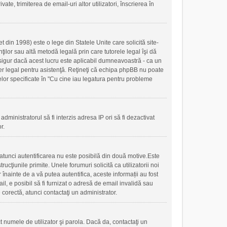
ate, trimiterea de email-uri altor utilizatori, înscrierea în
 din 1998) este o lege din Statele Unite care solicită site-
nţilor sau altă metodă legală prin care tutorele legal îşi dă
 sigur dacă acest lucru este aplicabil dumneavoastră - ca un
ilier legal pentru asistenţă. Reţineţi că echipa phpBB nu poate
 celor specificate în "Cu cine iau legatura pentru probleme
administratorul să fi interzis adresa IP ori să fi dezactivat
r.
, atunci autentificarea nu este posibilă din două motive.Este
ucţiunile primite. Unele forumuri solicită ca utilizatorii noi
r înainte de a vă putea autentifica, aceste informații au fost
mail, e posibil să fi furnizat o adresă de email invalidă sau
 corectă, atunci contactaţi un administrator.
t numele de utilizator şi parola. Dacă da, contactaţi un