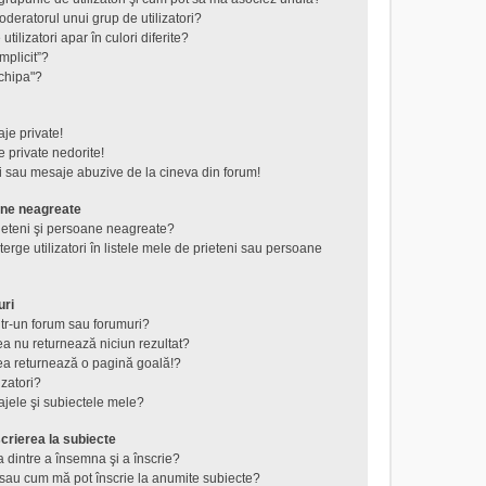
eratorul unui grup de utilizatori?
tilizatori apar în culori diferite?
mplicit”?
chipa"?
je private!
 private nedorite!
i sau mesaje abuzive de la cineva din forum!
ane neagreate
rieteni şi persoane neagreate?
rge utilizatori în listele mele de prieteni sau persoane
uri
tr-un forum sau forumuri?
a nu returnează niciun rezultat?
a returnează o pagină goală!?
izatori?
jele şi subiectele mele?
crierea la subiecte
a dintre a însemna şi a înscrie?
au cum mă pot înscrie la anumite subiecte?