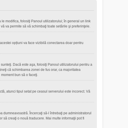
le modifica, folosiţi Panoul utilizatorului; în general un link
 vă va permite să vă schimbaţi toate setările şi preferinţele.
 acestei opțiuni va face vizibilă conectarea doar pentru
sunteţi. Dacă este aşa, folosiţi Panoul utilizatorului pentru a
eţineţi că schimbarea zonei de fus orar, ca majoritatea
 un moment bun să o faceţi.
tă, atunci tipul setat pe ceasul serverului este incorect. Vă
a dumneavoastră. Încercaţi să-l întrebaţi pe administratorul
r să creaţi o nouă traducere. Mai multe informaţii pot fi