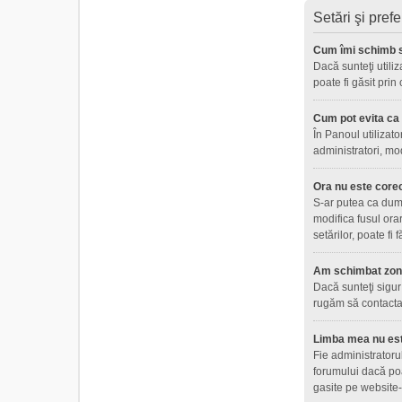
Setări şi prefe
Cum îmi schimb s
Dacă sunteţi utiliz
poate fi găsit prin
Cum pot evita ca n
În Panoul utilizato
administratori, mo
Ora nu este core
S-ar putea ca dumne
modifica fusul ora
setărilor, poate fi
Am schimbat zona 
Dacă sunteţi sigur 
rugăm să contactaţ
Limba mea nu este
Fie administratoru
forumului dacă poa
gasite pe website