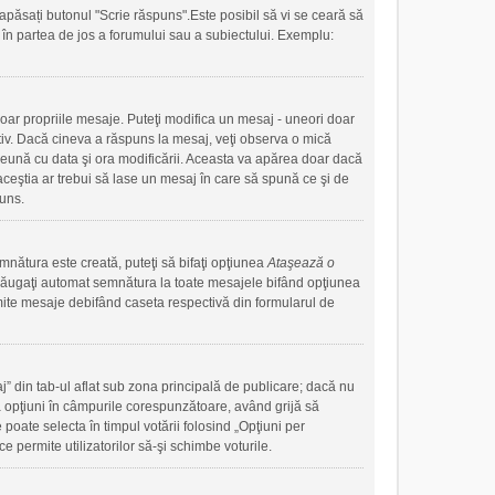
apăsați butonul "Scrie răspuns".Este posibil să vi se ceară să
ute în partea de jos a forumului sau a subiectului. Exemplu:
doar propriile mesaje. Puteţi modifica un mesaj - uneori doar
iv. Dacă cineva a răspuns la mesaj, veţi observa o mică
preună cu data şi ora modificării. Aceasta va apărea doar dacă
ceştia ar trebui să lase un mesaj în care să spună ce şi de
puns.
mnătura este creată, puteţi să bifaţi opţiunea
Ataşează o
ăugaţi automat semnătura la toate mesajele bifând opţiunea
mite mesaje debifând caseta respectivă din formularul de
j” din tab-ul aflat sub zona principală de publicare; dacă nu
uă opţiuni în câmpurile corespunzătoare, având grijă să
 poate selecta în timpul votării folosind „Opţiuni per
e permite utilizatorilor să-şi schimbe voturile.