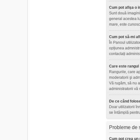
Cum pot afişa o i
Sunt două imagini 
general acestea lu
mare, este cunoscu
Cum pot să-mi af
În Panoul utilizat
opțiunea admnistra
contactați adminis
Care este rangul
Rangurile, care ap
moderatorii şi adm
Vă rugăm, să nu ab
administratorii vă
De ce când folose
Doar utilizatorii î
se întâmplă pentru
Probleme de s
Cum pot crea un 