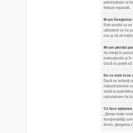
administrator al fo
trebuie reparată.
M-am înregistrat 
Este posibil ca un
utilizatorii ce nu
nou şi să vă implic
Mi-am pierdut par
Nu intraţi în panic
instrucţiunile şi în
Dacă nu puteți să 
De ce sunt scos 
Dacă nu activaţi 
măsură previne ca 
vizită
la autentific
calculatoare (la l
Ce face opţiunea 
„Şterge toate cook
funcţionalităţi cu
forum, ştergerea co