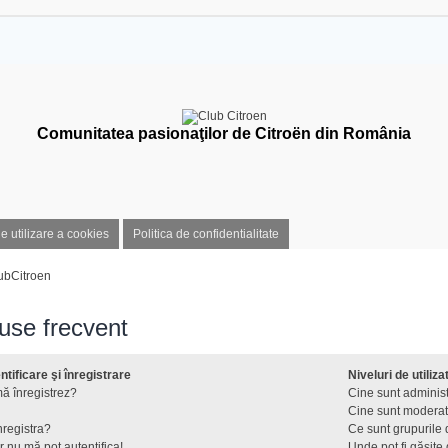
Comunitatea pasionaţilor de Citroën din România
de utilizare a cookies
Politica de confidentialitate
ubCitroen
puse frecvent
tificare şi înregistrare
Niveluri de utiliza
ă înregistrez?
Cine sunt administ
Cine sunt moderat
nregistra?
Ce sunt grupurile d
r nu mă pot autentifica!
Unde pot fi găsite