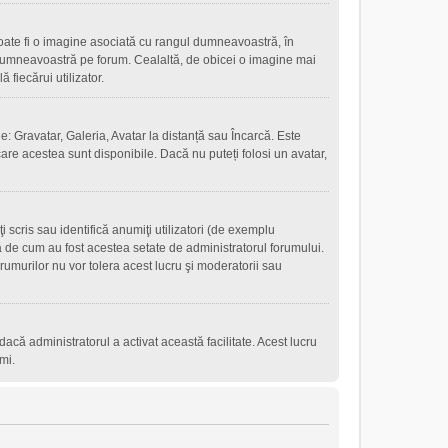
oate fi o imagine asociată cu rangul dumneavoastră, în
 dumneavoastră pe forum. Cealaltă, de obicei o imagine mai
fiecărui utilizator.
e: Gravatar, Galeria, Avatar la distanță sau Încarcă. Este
are acestea sunt disponibile. Dacă nu puteți folosi un avatar,
scris sau identifică anumiţi utilizatori (de exemplu
ţă de cum au fost acestea setate de administratorul forumului.
rumurilor nu vor tolera acest lucru şi moderatorii sau
r dacă administratorul a activat această facilitate. Acest lucru
mi.