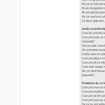
De ce nu mă pot a
M-am înregistrat c
Mi-am pierdut par
De ce sunt scos a
Ce face opţiunea „
Setări şi preferinţ
Cum îmi schimb se
Cum pot evita ca nu
conectați?
Ora nu este corect
Am schimbat zona d
Limba mea nu este 
Cum pot afişa o i
Cum pot să-mi afi
Care este rangul 
De ce când foloses
autentific?
Probleme de scri
Cum pot crea un n
Cum pot modifica 
Cum pot să îmi a
Cum pot crea un 
De ce nu pot adău