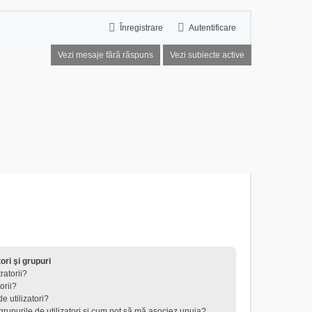
Înregistrare
Autentificare
Vezi mesaje fără răspuns
Vezi subiecte active
tori şi grupuri
ratorii?
orii?
e utilizatori?
 grupurile de utilizatori şi cum pot să mă asociez unuia?