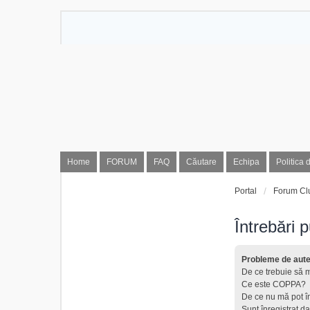
Home
FORUM
FAQ
Căutare
Echipa
Politica 
Portal
Forum Cl
Întrebări 
Probleme de auten
De ce trebuie să m
Ce este COPPA?
De ce nu mă pot î
Sunt înregistrat da