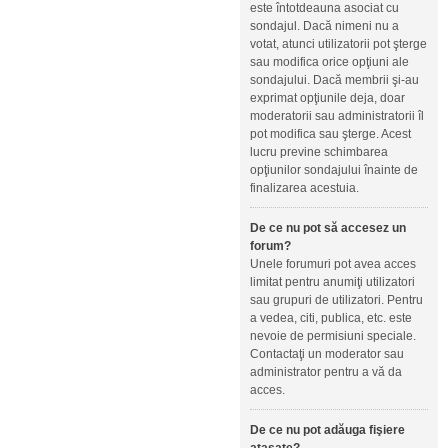
este întotdeauna asociat cu
sondajul. Dacă nimeni nu a
votat, atunci utilizatorii pot şterge
sau modifica orice opţiuni ale
sondajului. Dacă membrii şi-au
exprimat opţiunile deja, doar
moderatorii sau administratorii îl
pot modifica sau şterge. Acest
lucru previne schimbarea
opţiunilor sondajului înainte de
finalizarea acestuia.
De ce nu pot să accesez un
forum?
Unele forumuri pot avea acces
limitat pentru anumiţi utilizatori
sau grupuri de utilizatori. Pentru
a vedea, citi, publica, etc. este
nevoie de permisiuni speciale.
Contactaţi un moderator sau
administrator pentru a vă da
acces.
De ce nu pot adăuga fişiere