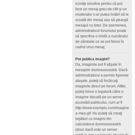
iconiţe emotive pentru că pot
face un mesaj greu de citit şi un
moderator s-ar putea hotărî să le
scoată din mesaj sau să şteargă
mesajul cu totul. De asemenea,
administratorul forumului poate
să specifice o limită a numărului
de zâmbete ce se pot folosi în
cadrul unui mesaj.
Pot publica imagini?
Da, imaginile pot fi afişate în
mesajele dumneavoastră. Dacă
administratorul a permis fişierele
ataşate, puteţi să încărcaţi
imaginile direct pe forum. Altfel,
puteţi folosi o legatură către o
imagine stocată pe un server
accesibil publicului, cum ar fi
http://www.exemplu.com/imagine
a-mea.gif. Nu puteţi să creaţi
legături cu imagini din
calculatorul dumneavoastră
(doar dacă este un server