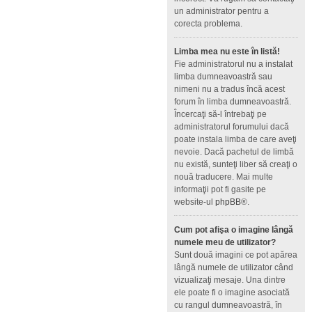
un administrator pentru a
corecta problema.
Limba mea nu este în listă!
Fie administratorul nu a instalat
limba dumneavoastră sau
nimeni nu a tradus încă acest
forum în limba dumneavoastră.
Încercaţi să-l întrebaţi pe
administratorul forumului dacă
poate instala limba de care aveţi
nevoie. Dacă pachetul de limbă
nu există, sunteţi liber să creaţi o
nouă traducere. Mai multe
informaţii pot fi gasite pe
website-ul
phpBB
®.
Cum pot afişa o imagine lângă
numele meu de utilizator?
Sunt două imagini ce pot apărea
lângă numele de utilizator când
vizualizaţi mesaje. Una dintre
ele poate fi o imagine asociată
cu rangul dumneavoastră, în