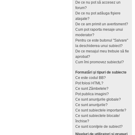
De ce nu pot să accesez un
forum?
De ce nu pot adăuga fişiere
ataşate?
De ce am primit un avertisment?
Cum pot raporta mesaje unui
moderator?
Pentru ce este butonul "Salvare"
la deschiderea unui subiect?
De ce mesajul meu trebuie să fie
aprobat?
Cum îmi promovez subiectul?
Formatări şi tipuri de subiecte
Ce este codul BB?
Pot folosi HTML?
Ce sunt Zâmbetele?
Pot publica imagini?
Ce sunt anunţurile globale?
Ce sunt anunţurile?
Ce sunt subiectele importante?
Ce sunt subiectele blocate/
închise?
Ce sunt iconiţele de subiect?
Niveluri de utilizatori şi grupuri