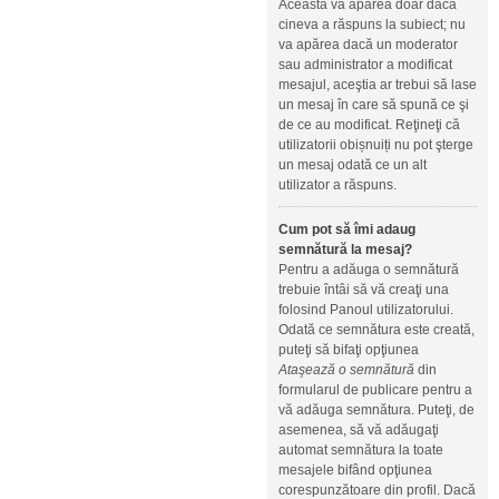
Aceasta va apărea doar dacă
cineva a răspuns la subiect; nu
va apărea dacă un moderator
sau administrator a modificat
mesajul, aceştia ar trebui să lase
un mesaj în care să spună ce şi
de ce au modificat. Reţineţi că
utilizatorii obișnuiți nu pot şterge
un mesaj odată ce un alt
utilizator a răspuns.
Cum pot să îmi adaug
semnătură la mesaj?
Pentru a adăuga o semnătură
trebuie întâi să vă creaţi una
folosind Panoul utilizatorului.
Odată ce semnătura este creată,
puteţi să bifaţi opţiunea
Ataşează o semnătură
din
formularul de publicare pentru a
vă adăuga semnătura. Puteţi, de
asemenea, să vă adăugaţi
automat semnătura la toate
mesajele bifând opţiunea
corespunzătoare din profil. Dacă