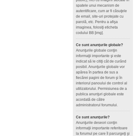
public), nici cu imagini stocate în
spatele unui mecanism de
autentificare, cum ar fi căsuţele
de email, site-uri protejate cu
parolă, etc. Pentru a afişa
imaginea, folosiţi eticheta
codului BB [img].
Ce sunt anunţurile globale?
Anunţurile globale conţin
informaţii importante şi este
indicat să le citiţi cât de curând
posibil. Anunţurile globale vor
apărea în partea de sus a
fiecărei pagini de forum şi în
interiorul panoului de control al
utilizatorului. Permisiunea de a
publica anunţuri globale este
acordată de către
administratorul forumului.
Ce sunt anunţurile?
Anunţurile deseori conţin
informaţii importante referitoare
la forumul pe care îl parcurgeţi şi