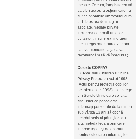
mesaje. Oricum, înregistrarea vă
va oferi acces la opţiuni care nu
sunt disponibile vizitatorilor cum
ar fi folosirea de imagini
asociate, mesaje private,
trimiterea de email-uri altor
utilizatori, înscrierea în grupuri,
etc. Înregistrarea durează doar
câteva momente, aşa că vă
recomandăm să vă înregistraţi.
Ce este COPPA?
COPPA, sau Children’s Online
Privacy Protection Act of 1998
(Actul pentru protecţia copiilor
pe internet din 1998) este o lege
din Statele Unite care solicită
site-urilor ce pot colecta
informaţii personale de la minorii
sub vârsta 13 ani să obţină
acordul scris al părinţilor sau
altă metodă legală prin care
tutorele legal îşi dă acordul
pentru colectarea informaţiilor