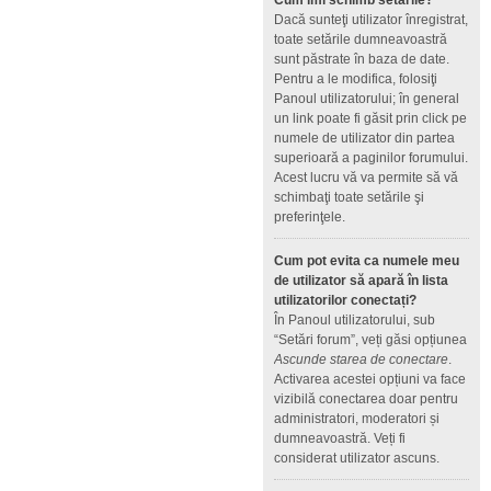
Cum îmi schimb setările?
Dacă sunteţi utilizator înregistrat,
toate setările dumneavoastră
sunt păstrate în baza de date.
Pentru a le modifica, folosiţi
Panoul utilizatorului; în general
un link poate fi găsit prin click pe
numele de utilizator din partea
superioară a paginilor forumului.
Acest lucru vă va permite să vă
schimbaţi toate setările şi
preferinţele.
Cum pot evita ca numele meu
de utilizator să apară în lista
utilizatorilor conectați?
În Panoul utilizatorului, sub
“Setări forum”, veți găsi opțiunea
Ascunde starea de conectare
.
Activarea acestei opțiuni va face
vizibilă conectarea doar pentru
administratori, moderatori și
dumneavoastră. Veți fi
considerat utilizator ascuns.