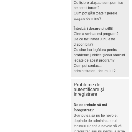
Ce fişiere ataşate sunt permise
pe acest forum?
Cum pot găsi toate fişierele
ataşate de mine?
Întrebări despre phpBB
Cine a scris acest program?
De ce facilitatea X nu este
disponibilă?
Cu cine iau legătura pentru
probleme juridice şi/sau abuzuri
legate de acest program?
Cum pot contacta
administratorul forumului?
Probleme de
autentificare şi
înregistrare
De ce trebuie să mă
înregistrez?
S-ar putea să nu fie nevoie,
depinde de administratorul
forumului dacă e nevoie să vă
înregistraţi sau nu pentru a scrie