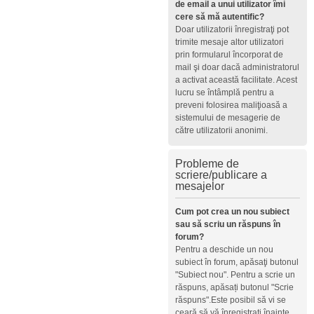
de email a unui utilizator îmi
cere să mă autentific?
Doar utilizatorii înregistraţi pot
trimite mesaje altor utilizatori
prin formularul încorporat de
mail şi doar dacă administratorul
a activat această facilitate. Acest
lucru se întâmplă pentru a
preveni folosirea maliţioasă a
sistemului de mesagerie de
către utilizatorii anonimi.
Probleme de
scriere/publicare a
mesajelor
Cum pot crea un nou subiect
sau să scriu un răspuns în
forum?
Pentru a deschide un nou
subiect în forum, apăsaţi butonul
"Subiect nou". Pentru a scrie un
răspuns, apăsați butonul "Scrie
răspuns".Este posibil să vi se
ceară să vă înregistraţi înainte