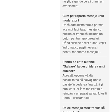
nu ştiţi sigur de ce aţi primit un
avertisment.
Cum pot raporta mesaje unui
moderator?
Dacă administratorul a permis
această facilitate, mesajul cu
pricina ar trebui să includă un
buton pentru raportarea lui.
Dând click pe acest buton, veţi fi
îndrumat cu paşii necesari
pentru raportarea mesajului.
Pentru ce este butonul
"Salvare" la deschiderea unui
subiect?
Această opţiune vă dă
posibilitatea să salvaţi unele
pasaje în vederea finalizării şi
publicării lor în viitor. Pentru a
reîncărca un pasaj salvat, folosiţi
Panoul utilizatorului.
De ce mesajul meu trebuie să