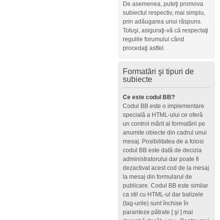
De asemenea, puteţi promova
subiectul respectiv, mai simplu,
prin adăugarea unui răspuns.
Totuşi, asiguraţi-vă că respectaţi
regulile forumului când
procedaţi astfel.
Formatări şi tipuri de
subiecte
Ce este codul BB?
Codul BB este o implementare
specială a HTML-ului ce oferă
un control mărit al formatării pe
anumite obiecte din cadrul unui
mesaj. Posibilitatea de a folosi
codul BB este dată de decizia
administratorului dar poate fi
dezactivat acest cod de la mesaj
la mesaj din formularul de
publicare. Codul BB este similar
ca stil cu HTML-ul dar balizele
(tag-urile) sunt închise în
paranteze pătrate [ şi ] mai