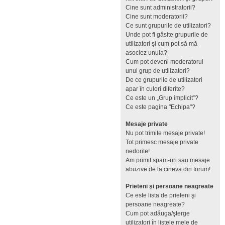
Cine sunt administratorii?
Cine sunt moderatorii?
Ce sunt grupurile de utilizatori?
Unde pot fi găsite grupurile de
utilizatori şi cum pot să mă
asociez unuia?
Cum pot deveni moderatorul
unui grup de utilizatori?
De ce grupurile de utilizatori
apar în culori diferite?
Ce este un „Grup implicit”?
Ce este pagina "Echipa"?
Mesaje private
Nu pot trimite mesaje private!
Tot primesc mesaje private
nedorite!
Am primit spam-uri sau mesaje
abuzive de la cineva din forum!
Prieteni şi persoane neagreate
Ce este lista de prieteni şi
persoane neagreate?
Cum pot adăuga/şterge
utilizatori în listele mele de