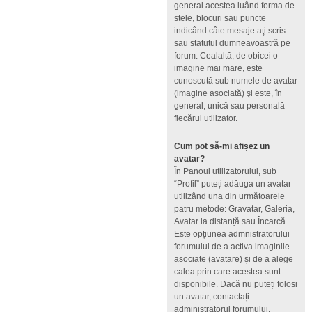
general acestea luând forma de
stele, blocuri sau puncte
indicând câte mesaje aţi scris
sau statutul dumneavoastră pe
forum. Cealaltă, de obicei o
imagine mai mare, este
cunoscută sub numele de avatar
(imagine asociată) şi este, în
general, unică sau personală
fiecărui utilizator.
Cum pot să-mi afișez un
avatar?
În Panoul utilizatorului, sub
“Profil” puteți adăuga un avatar
utilizând una din următoarele
patru metode: Gravatar, Galeria,
Avatar la distanță sau Încarcă.
Este opțiunea admnistratorului
forumului de a activa imaginile
asociate (avatare) și de a alege
calea prin care acestea sunt
disponibile. Dacă nu puteți folosi
un avatar, contactați
administratorul forumului.