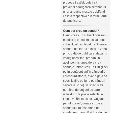
procedaţi astfel, puteţi să
preveniţi adăugarea semnăturii
unor anumite mesaje debifând
caseta respectivă din formularul
de publicare.
Cum pot crea un sondaj?
Când creaţi un subiect nou sau
modificaţi primul mesaj al unui
subiect, folosiți legătura “Creare
sondaj” din tab-ul aflat sub zona
principală de publicare; dacă nu
vedeţi acest tab, probabil nu
aveţi permisiunea de a crea
sondaje. Introduceţi un titlu şi cel
puţin două opţiuni în câmpurile
corespunzătoare, având grijă să
specificaţi o opţiune pe rânduri
separate. Puteţi să specificaţi
numărul de opţiuni pe care
utilizatorul le poate selecta în
timpul votării folosind „Opţiuni
per utilizator”, durata în zile a
sondajului (0 înseamnă un
sondaj permanent) şi în cele din