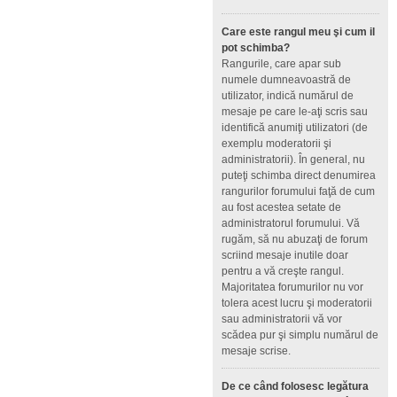
Care este rangul meu şi cum il
pot schimba?
Rangurile, care apar sub
numele dumneavoastră de
utilizator, indică numărul de
mesaje pe care le-aţi scris sau
identifică anumiţi utilizatori (de
exemplu moderatorii şi
administratorii). În general, nu
puteţi schimba direct denumirea
rangurilor forumului faţă de cum
au fost acestea setate de
administratorul forumului. Vă
rugăm, să nu abuzaţi de forum
scriind mesaje inutile doar
pentru a vă creşte rangul.
Majoritatea forumurilor nu vor
tolera acest lucru şi moderatorii
sau administratorii vă vor
scădea pur şi simplu numărul de
mesaje scrise.
De ce când folosesc legătura