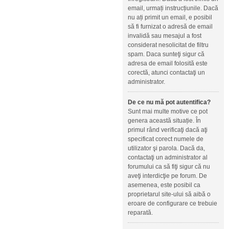
email, urmați instrucțiunile. Dacă
nu ați primit un email, e posibil
să fi furnizat o adresă de email
invalidă sau mesajul a fost
considerat nesolicitat de filtru
spam. Daca sunteţi sigur că
adresa de email folosită este
corectă, atunci contactaţi un
administrator.
De ce nu mă pot autentifica?
Sunt mai multe motive ce pot
genera această situație. În
primul rând verificaţi dacă aţi
specificat corect numele de
utilizator şi parola. Dacă da,
contactaţi un administrator al
forumului ca să fiţi sigur că nu
aveţi interdicţie pe forum. De
asemenea, este posibil ca
proprietarul site-ului să aibă o
eroare de configurare ce trebuie
reparată.