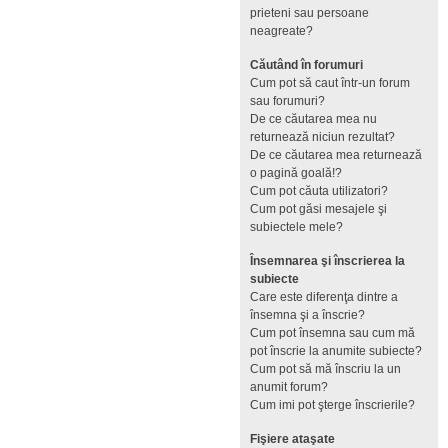
prieteni sau persoane
neagreate?
Căutând în forumuri
Cum pot să caut într-un forum
sau forumuri?
De ce căutarea mea nu
returnează niciun rezultat?
De ce căutarea mea returnează
o pagină goală!?
Cum pot căuta utilizatori?
Cum pot găsi mesajele şi
subiectele mele?
Însemnarea şi înscrierea la
subiecte
Care este diferenţa dintre a
însemna şi a înscrie?
Cum pot însemna sau cum mă
pot înscrie la anumite subiecte?
Cum pot să mă înscriu la un
anumit forum?
Cum imi pot şterge înscrierile?
Fişiere ataşate