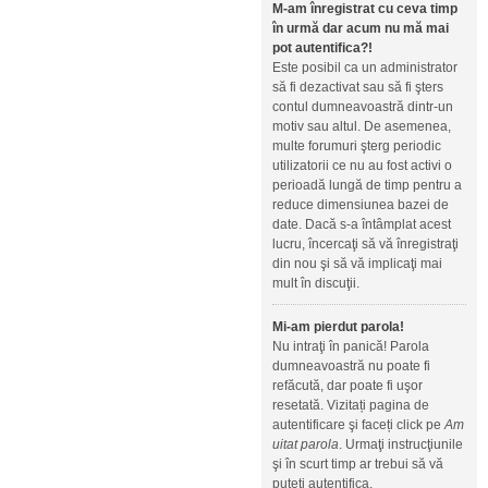
M-am înregistrat cu ceva timp
în urmă dar acum nu mă mai
pot autentifica?!
Este posibil ca un administrator
să fi dezactivat sau să fi şters
contul dumneavoastră dintr-un
motiv sau altul. De asemenea,
multe forumuri şterg periodic
utilizatorii ce nu au fost activi o
perioadă lungă de timp pentru a
reduce dimensiunea bazei de
date. Dacă s-a întâmplat acest
lucru, încercaţi să vă înregistraţi
din nou şi să vă implicaţi mai
mult în discuţii.
Mi-am pierdut parola!
Nu intraţi în panică! Parola
dumneavoastră nu poate fi
refăcută, dar poate fi uşor
resetată. Vizitați pagina de
autentificare şi faceți click pe
Am
uitat parola
. Urmaţi instrucţiunile
şi în scurt timp ar trebui să vă
puteţi autentifica.