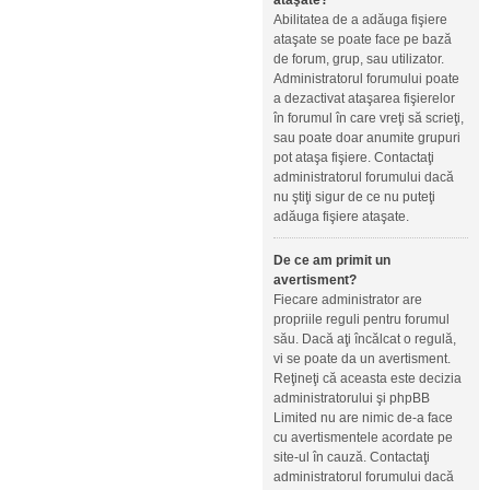
ataşate?
Abilitatea de a adăuga fişiere
ataşate se poate face pe bază
de forum, grup, sau utilizator.
Administratorul forumului poate
a dezactivat ataşarea fişierelor
în forumul în care vreţi să scrieţi,
sau poate doar anumite grupuri
pot ataşa fişiere. Contactaţi
administratorul forumului dacă
nu ştiţi sigur de ce nu puteţi
adăuga fişiere ataşate.
De ce am primit un
avertisment?
Fiecare administrator are
propriile reguli pentru forumul
său. Dacă aţi încălcat o regulă,
vi se poate da un avertisment.
Reţineţi că aceasta este decizia
administratorului şi phpBB
Limited nu are nimic de-a face
cu avertismentele acordate pe
site-ul în cauză. Contactaţi
administratorul forumului dacă