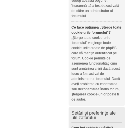
vedeţi această opţiune,
înseamnă că a fost dezactivată
de către un adminstrator al
forumului.
Ce face opţiunea „Şterge toate
cookie-urile forumului”?
„Şterge toate cookie-urile
forumului” va şterge toate
cookie-urile create de phpBB
care vă menţin autentificat pe
forum. Cookie permite de
asemenea funcţionalităţi cum
sunt urmărirea citirii dacă acest
lucru a fost activat de
administratorul forumului. Dacă
aveţi probleme cu conectarea
sau deconectarea în/din forum,
ştergerea cookie-urilor poate fi
de ajutor.
Setări şi preferinţe ale
utilizatorului