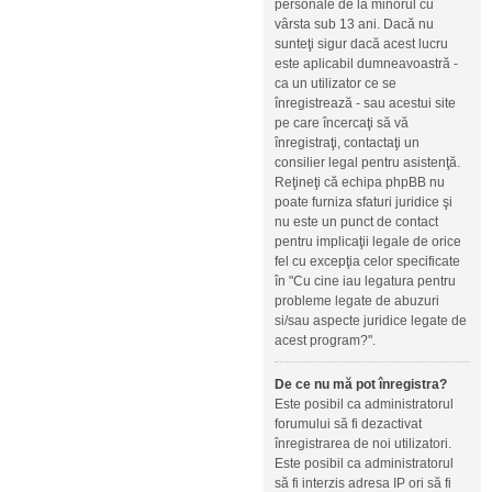
personale de la minorul cu
vârsta sub 13 ani. Dacă nu
sunteţi sigur dacă acest lucru
este aplicabil dumneavoastră -
ca un utilizator ce se
înregistrează - sau acestui site
pe care încercaţi să vă
înregistraţi, contactaţi un
consilier legal pentru asistenţă.
Reţineţi că echipa phpBB nu
poate furniza sfaturi juridice şi
nu este un punct de contact
pentru implicaţii legale de orice
fel cu excepţia celor specificate
în "Cu cine iau legatura pentru
probleme legate de abuzuri
si/sau aspecte juridice legate de
acest program?".
De ce nu mă pot înregistra?
Este posibil ca administratorul
forumului să fi dezactivat
înregistrarea de noi utilizatori.
Este posibil ca administratorul
să fi interzis adresa IP ori să fi