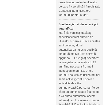
dezactivat numele de utilizator
pe care încercaţi să-l înregistraţi.
Contactați administratorul
forumului pentru ajutor.
Sunt înregistrat dar nu mă pot
autentifica!
Mai întâi verificaţi dacă aţi
specificat corect numele de
utilizator şi parola. Dacă acestea
sunt corecte, atunci
autentificarea nu este posibilă
din două motive.Este activată
opţiunea COPPA şi aţi specificat
la înregistrare că aveţi sub 13
ani, fiind necesar să urmaţi
instrucţiunile primite. Unele
forumuri solicită ca utilizatorii noi
să fie activaţi; contul poate fi
activat fie de către
dumneavoastră personal, fie de
către un administrator înainte de
a vă putea autentifica, aceste
informații au fost oferite în timpul
înregistrării. Dacă a fost trimis un