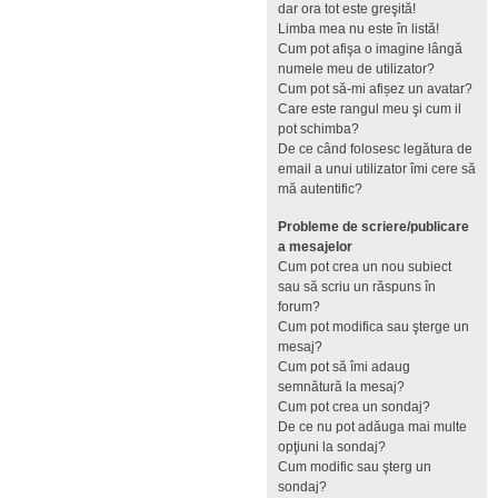
dar ora tot este greşită!
Limba mea nu este în listă!
Cum pot afişa o imagine lângă
numele meu de utilizator?
Cum pot să-mi afișez un avatar?
Care este rangul meu şi cum il
pot schimba?
De ce când folosesc legătura de
email a unui utilizator îmi cere să
mă autentific?
Probleme de scriere/publicare
a mesajelor
Cum pot crea un nou subiect
sau să scriu un răspuns în
forum?
Cum pot modifica sau şterge un
mesaj?
Cum pot să îmi adaug
semnătură la mesaj?
Cum pot crea un sondaj?
De ce nu pot adăuga mai multe
opţiuni la sondaj?
Cum modific sau şterg un
sondaj?