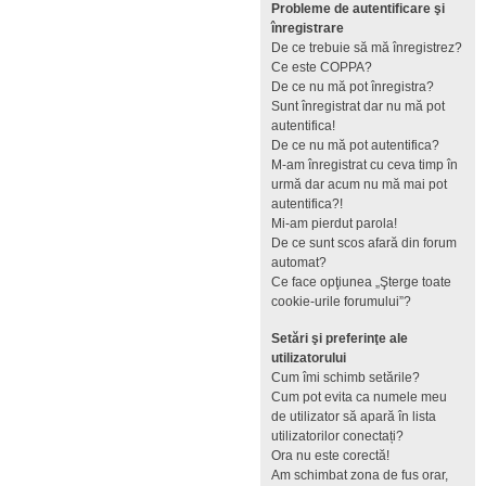
Probleme de autentificare şi
înregistrare
De ce trebuie să mă înregistrez?
Ce este COPPA?
De ce nu mă pot înregistra?
Sunt înregistrat dar nu mă pot
autentifica!
De ce nu mă pot autentifica?
M-am înregistrat cu ceva timp în
urmă dar acum nu mă mai pot
autentifica?!
Mi-am pierdut parola!
De ce sunt scos afară din forum
automat?
Ce face opţiunea „Şterge toate
cookie-urile forumului”?
Setări şi preferinţe ale
utilizatorului
Cum îmi schimb setările?
Cum pot evita ca numele meu
de utilizator să apară în lista
utilizatorilor conectați?
Ora nu este corectă!
Am schimbat zona de fus orar,