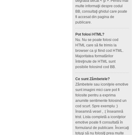
degrabă decât < şi >. Pentru mai
multe informaţii despre codul
BB, consultaţi ghidul care poate
fi accesat din pagina de
publicare.
Pot folosi HTML?
Nu. Nu se poate folosi cod
HTML care să fie trimis la
browser ca şi fiind cod HTML.
Majoritatea formatărilor
întreţinute de HTML sunt
posibile folosind cod BB.
Ce sunt Zâmbetele?
Zâmbetele sau iconiţele emotive
sunt imagini mici care pot fi
folosite pentru a exprima
anumite sentimente folosind un
cod scurt. Spre exemplu :)
înseamnă vesel , :( înseamnă
trist. Lista completă a iconiţelor
emotive poate fi consultată în
formularul de publicare. Încercaţi
totuşi să nu folosiţi prea multe