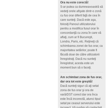
Ora nu este corectă!
S-ar putea ca dumneavoastră să
vedeţi orele afişate dintr-o zonă
cu fus orar diferit faţă de cea în
care sunteţi. Dacă este aşa,
folosiţi Panoul utilizatorului
pentru a modifica fusul orar în
concordanţă cu zona în care vă
aflaţi, cum ar fi Bucureşti,
Londra, Paris, etc. Reţineţi că
schimbarea zonei de fus orar, ca
majoritatea setărilor, poate fi
făcută doar de către utilizatorii
înregistraţi. Dacă nu sunteţi
înregistrat, acesta este un
moment bun să o faceţi.
Am schimbat zona de fus orar,
dar ora tot este greşită!
Dacă sunteţi sigur că aţi setat
zona de fus orar şi ora de
vară/DST corect dar ora înca
este încă incorectă, atunci tipul
setat pe ceasul serverului este
incorect. Vă rugăm să contactaţi