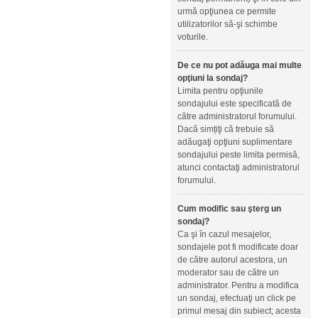
urmă opţiunea ce permite
utilizatorilor să-şi schimbe
voturile.
De ce nu pot adăuga mai multe
opţiuni la sondaj?
Limita pentru opţiunile
sondajului este specificată de
către administratorul forumului.
Dacă simțiţi că trebuie să
adăugaţi opţiuni suplimentare
sondajului peste limita permisă,
atunci contactaţi administratorul
forumului.
Cum modific sau şterg un
sondaj?
Ca şi în cazul mesajelor,
sondajele pot fi modificate doar
de către autorul acestora, un
moderator sau de către un
administrator. Pentru a modifica
un sondaj, efectuaţi un click pe
primul mesaj din subiect; acesta