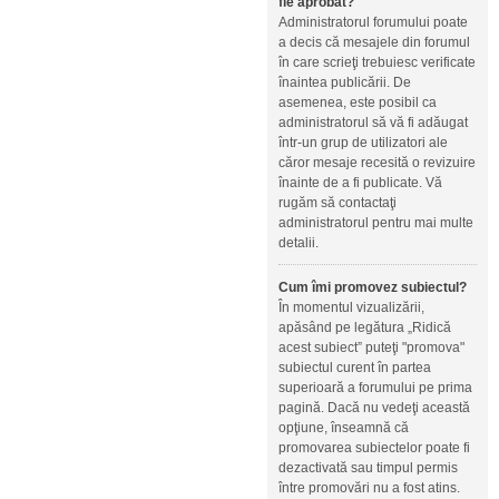
fie aprobat?
Administratorul forumului poate
a decis că mesajele din forumul
în care scrieţi trebuiesc verificate
înaintea publicării. De
asemenea, este posibil ca
administratorul să vă fi adăugat
într-un grup de utilizatori ale
căror mesaje recesită o revizuire
înainte de a fi publicate. Vă
rugăm să contactaţi
administratorul pentru mai multe
detalii.
Cum îmi promovez subiectul?
În momentul vizualizării,
apăsând pe legătura „Ridică
acest subiect” puteţi "promova"
subiectul curent în partea
superioară a forumului pe prima
pagină. Dacă nu vedeţi această
opţiune, înseamnă că
promovarea subiectelor poate fi
dezactivată sau timpul permis
între promovări nu a fost atins.