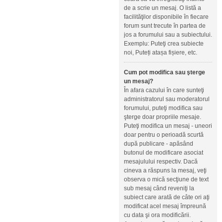
de a scrie un mesaj. O listă a
facilităţilor disponibile în fiecare
forum sunt trecute în partea de
jos a forumului sau a subiectului.
Exemplu: Puteţi crea subiecte
noi, Puteți atașa fișiere, etc.
Cum pot modifica sau şterge
un mesaj?
În afara cazului în care sunteţi
administratorul sau moderatorul
forumului, puteţi modifica sau
şterge doar propriile mesaje.
Puteţi modifica un mesaj - uneori
doar pentru o perioadă scurtă
după publicare - apăsând
butonul de modificare asociat
mesajulului respectiv. Dacă
cineva a răspuns la mesaj, veţi
observa o mică secţiune de text
sub mesaj când reveniţi la
subiect care arată de câte ori aţi
modificat acel mesaj împreună
cu data şi ora modificării.