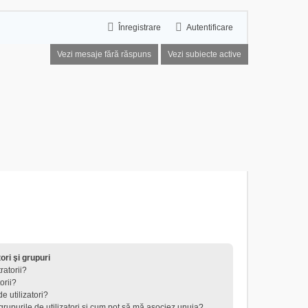
Înregistrare
Autentificare
Vezi mesaje fără răspuns
Vezi subiecte active
tori şi grupuri
ratorii?
orii?
e utilizatori?
 grupurile de utilizatori şi cum pot să mă asociez unuia?