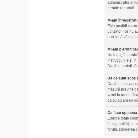
administrator al fo
trebuie reparată.
M-am înregistrat 
Este posibil ca un
utilizatorii ce nu
nou şi să vă implic
Mi-am pierdut par
Nu intraţi în panic
instrucţiunile şi în
Dacă nu puteți să 
De ce sunt scos 
Dacă nu activaţi 
măsură previne ca 
vizită
la autentific
calculatoare (la l
Ce face opţiunea 
„Şterge toate cook
funcţionalităţi cu
forum, ştergerea co