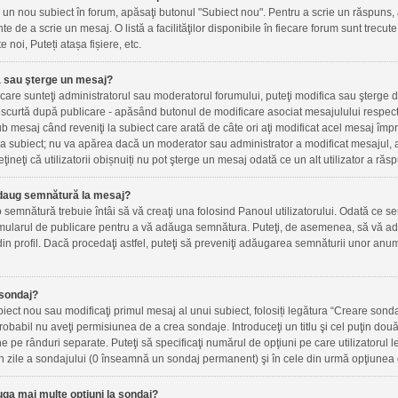
un nou subiect în forum, apăsaţi butonul "Subiect nou". Pentru a scrie un răspuns, 
inte de a scrie un mesaj. O listă a facilităţilor disponibile în fiecare forum sunt trec
e noi, Puteți atașa fișiere, etc.
 sau şterge un mesaj?
n care sunteţi administratorul sau moderatorul forumului, puteţi modifica sau şterge 
scurtă după publicare - apăsând butonul de modificare asociat mesajulului respect
ub mesaj când reveniţi la subiect care arată de câte ori aţi modificat acel mesaj îm
a subiect; nu va apărea dacă un moderator sau administrator a modificat mesajul, a
ţineţi că utilizatorii obișnuiți nu pot şterge un mesaj odată ce un alt utilizator a răs
daug semnătură la mesaj?
semnătură trebuie întâi să vă creaţi una folosind Panoul utilizatorului. Odată ce se
mularul de publicare pentru a vă adăuga semnătura. Puteţi, de asemenea, să vă ad
n profil. Dacă procedaţi astfel, puteţi să preveniţi adăugarea semnăturii unor anu
sondaj?
iect nou sau modificaţi primul mesaj al unui subiect, folosiți legătura “Creare sonda
probabil nu aveţi permisiunea de a crea sondaje. Introduceţi un titlu şi cel puţin do
ne pe rânduri separate. Puteţi să specificaţi numărul de opţiuni pe care utilizatorul le
a în zile a sondajului (0 înseamnă un sondaj permanent) şi în cele din urmă opţiunea c
ga mai multe opţiuni la sondaj?