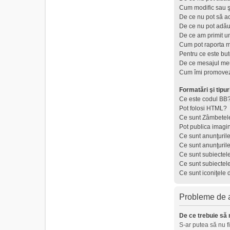
Cum modific sau ş
De ce nu pot să a
De ce nu pot adău
De ce am primit u
Cum pot raporta 
Pentru ce este but
De ce mesajul meu
Cum îmi promovez
Formatări şi tipur
Ce este codul BB
Pot folosi HTML?
Ce sunt Zâmbetel
Pot publica imagi
Ce sunt anunţuril
Ce sunt anunţuril
Ce sunt subiectel
Ce sunt subiectel
Ce sunt iconiţele 
Probleme de au
De ce trebuie să 
S-ar putea să nu f