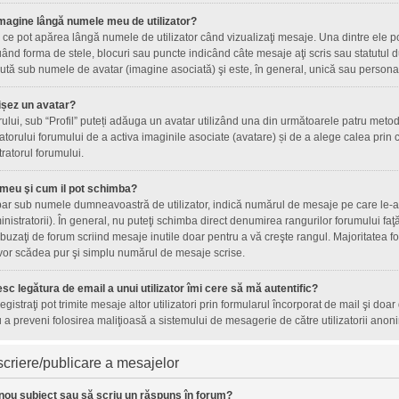
magine lângă numele meu de utilizator?
ce pot apărea lângă numele de utilizator când vizualizaţi mesaje. Una dintre ele p
ând forma de stele, blocuri sau puncte indicând câte mesaje aţi scris sau statutul
tă sub numele de avatar (imagine asociată) şi este, în general, unică sau personală 
ișez un avatar?
orului, sub “Profil” puteți adăuga un avatar utilizând una din următoarele patru metod
torului forumului de a activa imaginile asociate (avatare) și de a alege calea prin c
tratorul forumului.
 meu şi cum il pot schimba?
ar sub numele dumneavoastră de utilizator, indică numărul de mesaje pe care le-aţi 
inistratorii). În general, nu puteţi schimba direct denumirea rangurilor forumului fa
uzaţi de forum scriind mesaje inutile doar pentru a vă creşte rangul. Majoritatea fo
 vor scădea pur şi simplu numărul de mesaje scrise.
sc legătura de email a unui utilizator îmi cere să mă autentific?
nregistraţi pot trimite mesaje altor utilizatori prin formularul încorporat de mail şi doa
 a preveni folosirea maliţioasă a sistemului de mesagerie de către utilizatorii anoni
criere/publicare a mesajelor
nou subiect sau să scriu un răspuns în forum?