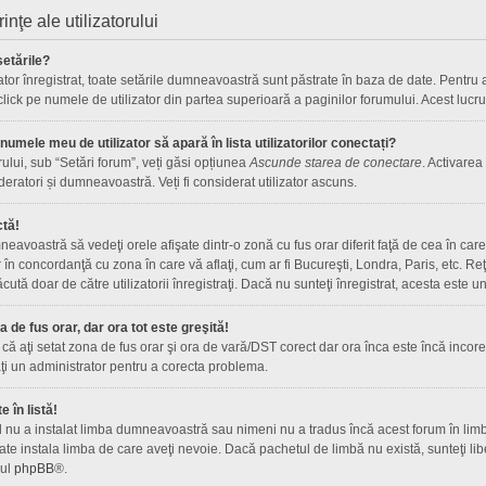
rinţe ale utilizatorului
etările?
ator înregistrat, toate setările dumneavoastră sunt păstrate în baza de date. Pentru a 
 click pe numele de utilizator din partea superioară a paginilor forumului. Acest lucru
umele meu de utilizator să apară în lista utilizatorilor conectați?
rului, sub “Setări forum”, veți găsi opțiunea
Ascunde starea de conectare
. Activarea
deratori și dumneavoastră. Veți fi considerat utilizator ascuns.
ctă!
avoastră să vedeţi orele afişate dintr-o zonă cu fus orar diferit faţă de cea în care 
r în concordanţă cu zona în care vă aflaţi, cum ar fi Bucureşti, Londra, Paris, etc. R
 făcută doar de către utilizatorii înregistraţi. Dacă nu sunteţi înregistrat, acesta este
de fus orar, dar ora tot este greşită!
că aţi setat zona de fus orar şi ora de vară/DST corect dar ora înca este încă incorec
i un administrator pentru a corecta problema.
 în listă!
l nu a instalat limba dumneavoastră sau nimeni nu a tradus încă acest forum în limb
te instala limba de care aveţi nevoie. Dacă pachetul de limbă nu există, sunteţi libe
-ul
phpBB
®.