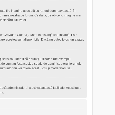
oate fi o imagine asociată cu rangul dumneavoastră, în
 dumneavoastră pe forum. Cealaltă, de obicei o imagine mai
fiecărui utilizator.
e: Gravatar, Galeria, Avatar la distanță sau Încarcă. Este
are acestea sunt disponibile. Dacă nu puteți folosi un avatar,
scris sau identifică anumiţi utilizatori (de exemplu
ţă de cum au fost acestea setate de administratorul forumului.
rumurilor nu vor tolera acest lucru şi moderatorii sau
r dacă administratorul a activat această facilitate. Acest lucru
mi.