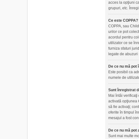
acces la opţiuni ca
grupuri, etc. Înre
Ce este COPPA?
COPPA, sau Childre
urilor ce pot colec
acordul pentru col
utilizator ce se în
furniza sfaturi jur
legate de abuzuri 
De ce nu mă pot î
Este posibil ca adm
numele de utilizato
Sunt înregistrat d
Mai întâi verificaţ
activată opţiunea C
să fie activaţi; co
oferite în timpul î
mesajul a fost cons
De ce nu mă pot a
Sunt mai multe moti