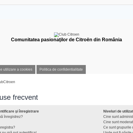
Comunitatea pasionaţilor de Citroën din România
de utilizare a cookies
Politica de confidentialitate
ubCitroen
puse frecvent
tificare şi înregistrare
Niveluri de utiliza
ă înregistrez?
Cine sunt administ
Cine sunt moderat
nregistra?
Ce sunt grupurile d
r nu mă pot autentifica!
Unde pot fi găsite