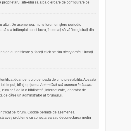
a proprietarul site-ului să aibă o eroare de configurare ce
sau altul. De asemenea, multe forumuri şterg periodic
că s-a întâmplat acest lucru, încercaţi să vă înregistraţi din
na de autentificare şi faceți click pe
Am uitat parola
. Urmaţi
autentificat doar pentru o perioadă de timp prestabilită. Această
ot timpul, bifaţi opţiunea
Autentifică-mă automat la fiecare
cum ar fi de la o bibliotecă, internet cafe, laborator de
tă de către un adminstrator al forumului.
tentificat pe forum. Cookie permite de asemenea
. Dacă aveţi probleme cu conectarea sau deconectarea în/din