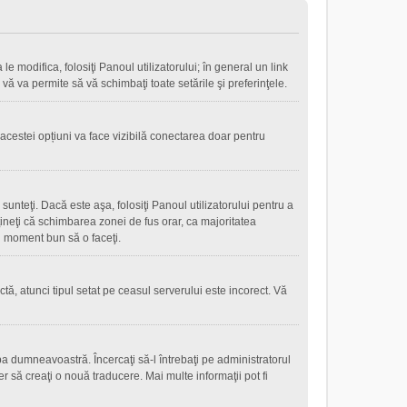
le modifica, folosiţi Panoul utilizatorului; în general un link
 vă va permite să vă schimbaţi toate setările şi preferinţele.
 acestei opțiuni va face vizibilă conectarea doar pentru
sunteţi. Dacă este aşa, folosiţi Panoul utilizatorului pentru a
eţineţi că schimbarea zonei de fus orar, ca majoritatea
 un moment bun să o faceţi.
tă, atunci tipul setat pe ceasul serverului este incorect. Vă
a dumneavoastră. Încercaţi să-l întrebaţi pe administratorul
r să creaţi o nouă traducere. Mai multe informaţii pot fi