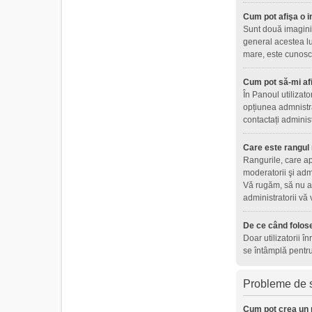
Cum pot afişa o i
Sunt două imagini 
general acestea lu
mare, este cunoscu
Cum pot să-mi af
În Panoul utilizat
opțiunea admnistra
contactați adminis
Care este rangul
Rangurile, care ap
moderatorii şi adm
Vă rugăm, să nu ab
administratorii vă
De ce când folose
Doar utilizatorii î
se întâmplă pentru
Probleme de s
Cum pot crea un 