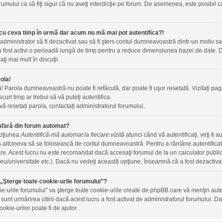
rumului ca să fiţi sigur că nu aveţi interdicţie pe forum. De asemenea, este posibil c
cu ceva timp în urmă dar acum nu mă mai pot autentifica?!
 administrator să fi dezactivat sau să fi şters contul dumneavoastră dintr-un motiv 
 au fost activi o perioadă lungă de timp pentru a reduce dimensiunea bazei de date. Da
aţi mai mult în discuţii.
ola!
ă! Parola dumneavoastră nu poate fi refăcută, dar poate fi uşor resetată. Vizitați pagi
 scurt timp ar trebui să vă puteţi autentifica.
vă resetați parola, contactați administratorul forumului.
afară din forum automat?
opţiunea
Autentifică-mă automat la fiecare vizită
atunci când vă autentificaţi, veţi fi 
altcineva să se folosească de contul dumneavoastră. Pentru a rămâne autentificat t
are. Acest lucru nu este recomandat dacă accesaţi forumul de la un calculator public, 
iceu/universitate etc.). Dacă nu vedeţi această opţiune, înseamnă că a fost dezactiva
„Şterge toate cookie-urile forumului”?
ie-urile forumului” va şterge toate cookie-urile create de phpBB care vă menţin au
m sunt urmărirea citirii dacă acest lucru a fost activat de administratorul forumului
okie-urilor poate fi de ajutor.