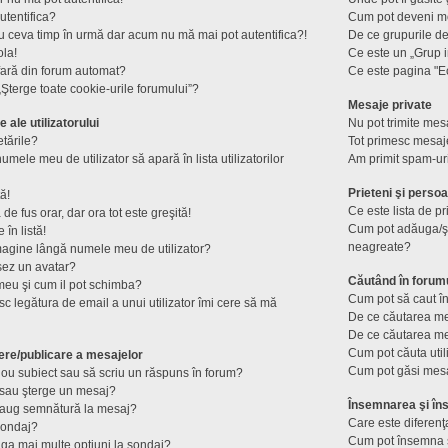
utentifica?
Cum pot deveni mod
u ceva timp în urmă dar acum nu mă mai pot autentifica?!
De ce grupurile de u
ola!
Ce este un „Grup i
fară din forum automat?
Ce este pagina "E
Şterge toate cookie-urile forumului”?
Mesaje private
e ale utilizatorului
Nu pot trimite mesa
tările?
Tot primesc mesaje
mele meu de utilizator să apară în lista utilizatorilor
Am primit spam-ur
Prieteni şi perso
ă!
Ce este lista de p
e fus orar, dar ora tot este greşită!
Cum pot adăuga/şte
în listă!
neagreate?
magine lângă numele meu de utilizator?
șez un avatar?
Căutând în forum
meu şi cum il pot schimba?
Cum pot să caut în
c legătura de email a unui utilizator îmi cere să mă
De ce căutarea me
De ce căutarea me
Cum pot căuta util
ere/publicare a mesajelor
Cum pot găsi mesa
ou subiect sau să scriu un răspuns în forum?
sau şterge un mesaj?
Însemnarea şi îns
daug semnătură la mesaj?
Care este diferenţ
sondaj?
Cum pot însemna s
ga mai multe opţiuni la sondaj?