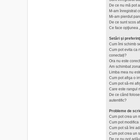
De ce nu mă pot a
M-am înregistrat c
Mi-am pierdut par
De ce sunt scos a
Ce face opţiunea „
Setări şi preferinţ
Cum îmi schimb se
Cum pot evita ca nu
conectați?
Ora nu este corect
Am schimbat zona d
Limba mea nu este 
Cum pot afişa o i
Cum pot să-mi afi
Care este rangul 
De ce când foloses
autentific?
Probleme de scri
Cum pot crea un n
Cum pot modifica 
Cum pot să îmi a
Cum pot crea un 
De ce nu pot adău