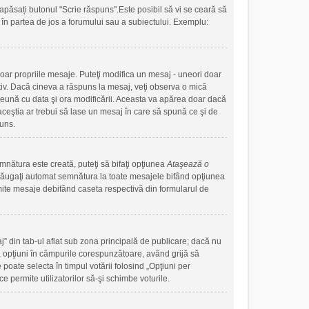
apăsați butonul "Scrie răspuns".Este posibil să vi se ceară să
ute în partea de jos a forumului sau a subiectului. Exemplu:
doar propriile mesaje. Puteţi modifica un mesaj - uneori doar
iv. Dacă cineva a răspuns la mesaj, veţi observa o mică
preună cu data şi ora modificării. Aceasta va apărea doar dacă
ceştia ar trebui să lase un mesaj în care să spună ce şi de
puns.
mnătura este creată, puteţi să bifaţi opţiunea
Ataşează o
ăugaţi automat semnătura la toate mesajele bifând opţiunea
mite mesaje debifând caseta respectivă din formularul de
j” din tab-ul aflat sub zona principală de publicare; dacă nu
uă opţiuni în câmpurile corespunzătoare, având grijă să
 poate selecta în timpul votării folosind „Opţiuni per
e permite utilizatorilor să-şi schimbe voturile.