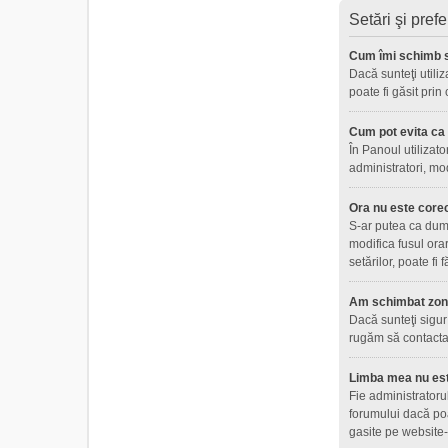
Setări şi prefe
Cum îmi schimb s
Dacă sunteţi utiliz
poate fi găsit prin
Cum pot evita ca n
În Panoul utilizato
administratori, mo
Ora nu este core
S-ar putea ca dumne
modifica fusul ora
setărilor, poate fi
Am schimbat zona 
Dacă sunteţi sigur 
rugăm să contactaţ
Limba mea nu este
Fie administratoru
forumului dacă poa
gasite pe website