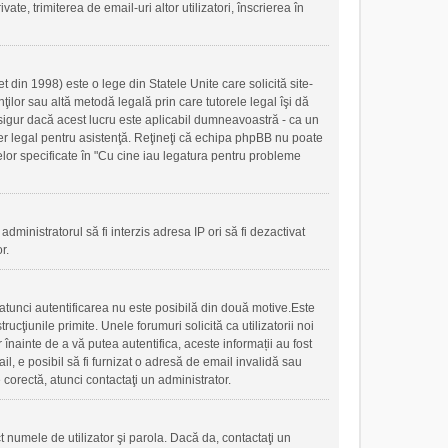
ate, trimiterea de email-uri altor utilizatori, înscrierea în
 din 1998) este o lege din Statele Unite care solicită site-
nţilor sau altă metodă legală prin care tutorele legal îşi dă
 sigur dacă acest lucru este aplicabil dumneavoastră - ca un
ilier legal pentru asistenţă. Reţineţi că echipa phpBB nu poate
 celor specificate în "Cu cine iau legatura pentru probleme
administratorul să fi interzis adresa IP ori să fi dezactivat
r.
, atunci autentificarea nu este posibilă din două motive.Este
ucţiunile primite. Unele forumuri solicită ca utilizatorii noi
r înainte de a vă putea autentifica, aceste informații au fost
mail, e posibil să fi furnizat o adresă de email invalidă sau
 corectă, atunci contactaţi un administrator.
t numele de utilizator şi parola. Dacă da, contactaţi un