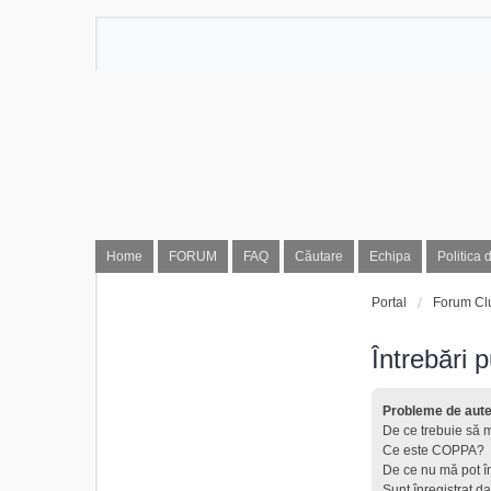
Home
FORUM
FAQ
Căutare
Echipa
Politica 
Portal
Forum Cl
Întrebări 
Probleme de auten
De ce trebuie să m
Ce este COPPA?
De ce nu mă pot î
Sunt înregistrat da