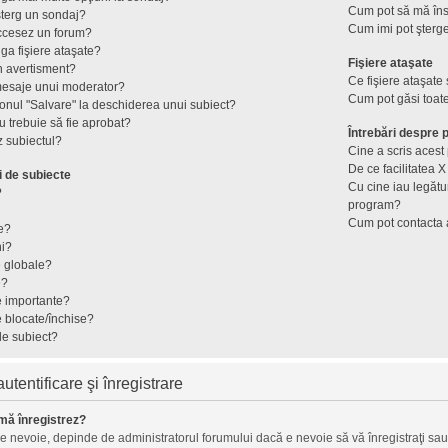
Cum pot să mă îns
terg un sondaj?
Cum imi pot şterge
ccesez un forum?
ga fişiere ataşate?
Fişiere ataşate
n avertisment?
Ce fişiere ataşate
mesaje unui moderator?
Cum pot găsi toate
onul "Salvare" la deschiderea unui subiect?
 trebuie să fie aprobat?
Întrebări despre
 subiectul?
Cine a scris aces
De ce facilitatea X
i de subiecte
Cu cine iau legătu
?
program?
Cum pot contacta 
e?
ni?
e globale?
e?
e importante?
e blocate/închise?
de subiect?
tentificare şi înregistrare
mă înregistrez?
ie nevoie, depinde de administratorul forumului dacă e nevoie să vă înregistraţi sau