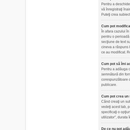
Pentru a deschide 
vă înregistraţi îna
Puteţi crea subiect
Cum pot modifica
În afara cazului î
pentru o perioadă 
secţiune de text s
cineva a răspuns l
ce au modificat. Re
Cum pot să îmi a
Pentru a adăuga o 
semnătură
din for
corespunzătoare di
publicare.
Cum pot crea un 
Când creaţi un sub
vedeţi acest tab, 
specificaţi o opţiu
utilizator”, durat
De ce nu pot adău