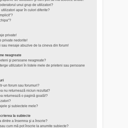
eratorul unui grup de utilizatori?
tilizatori apar în culori diferite?
mplicit”?
chipa"?
je private!
 private nedorite!
i sau mesaje abuzive de la cineva din forum!
ane neagreate
rieteni şi persoane neagreate?
rge utilizatori în listele mele de prieteni sau persoane
uri
tr-un forum sau forumuri?
a nu returnează niciun rezultat?
a returnează o pagină goală!?
izatori?
jele şi subiectele mele?
crierea la subiecte
a dintre a însemna şi a înscrie?
au cum mă pot înscrie la anumite subiecte?