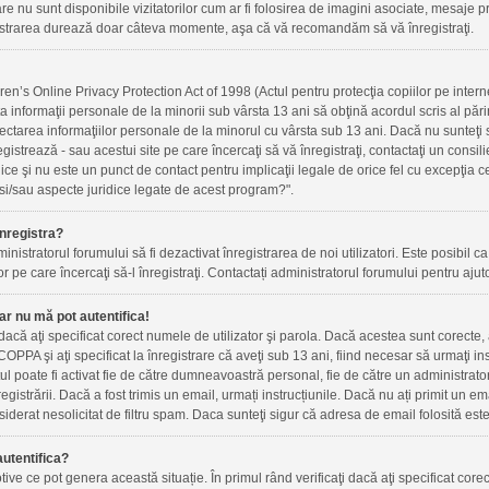
re nu sunt disponibile vizitatorilor cum ar fi folosirea de imagini asociate, mesaje priv
gistrarea durează doar câteva momente, aşa că vă recomandăm să vă înregistraţi.
n’s Online Privacy Protection Act of 1998 (Actul pentru protecţia copiilor pe internet
ta informaţii personale de la minorii sub vârsta 13 ani să obţină acordul scris al pări
ectarea informaţiilor personale de la minorul cu vârsta sub 13 ani. Dacă nu sunteţi
registrează - sau acestui site pe care încercaţi să vă înregistraţi, contactaţi un cons
idice şi nu este un punct de contact pentru implicaţii legale de orice fel cu excepţia
si/sau aspecte juridice legate de acest program?".
nregistra?
inistratorul forumului să fi dezactivat înregistrarea de noi utilizatori. Este posibil ca 
r pe care încercaţi să-l înregistraţi. Contactați administratorul forumului pentru ajuto
ar nu mă pot autentifica!
i dacă aţi specificat corect numele de utilizator şi parola. Dacă acestea sunt corecte
OPPA şi aţi specificat la înregistrare că aveţi sub 13 ani, fiind necesar să urmaţi instr
ntul poate fi activat fie de către dumneavoastră personal, fie de către un administrato
nregistrării. Dacă a fost trimis un email, urmați instrucțiunile. Dacă nu ați primit un e
iderat nesolicitat de filtru spam. Daca sunteţi sigur că adresa de email folosită este
utentifica?
ve ce pot genera această situație. În primul rând verificaţi dacă aţi specificat corec