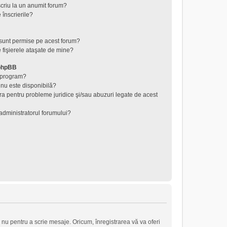
criu la un anumit forum?
 înscrierile?
 sunt permise pe acest forum?
 fişierele ataşate de mine?
 phpBB
t program?
 nu este disponibilă?
ra pentru probleme juridice şi/sau abuzuri legate de acest
administratorul forumului?
 nu pentru a scrie mesaje. Oricum, înregistrarea vă va oferi