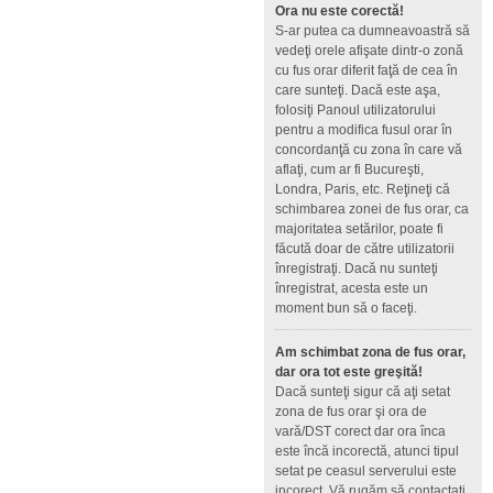
Ora nu este corectă!
S-ar putea ca dumneavoastră să
vedeţi orele afişate dintr-o zonă
cu fus orar diferit faţă de cea în
care sunteţi. Dacă este aşa,
folosiţi Panoul utilizatorului
pentru a modifica fusul orar în
concordanţă cu zona în care vă
aflaţi, cum ar fi Bucureşti,
Londra, Paris, etc. Reţineţi că
schimbarea zonei de fus orar, ca
majoritatea setărilor, poate fi
făcută doar de către utilizatorii
înregistraţi. Dacă nu sunteţi
înregistrat, acesta este un
moment bun să o faceţi.
Am schimbat zona de fus orar,
dar ora tot este greşită!
Dacă sunteţi sigur că aţi setat
zona de fus orar şi ora de
vară/DST corect dar ora înca
este încă incorectă, atunci tipul
setat pe ceasul serverului este
incorect. Vă rugăm să contactaţi