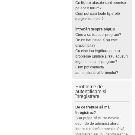
Ce fişiere ataşate sunt permise
pe acest forum?
Cum pot găsi toate fişierele
ataşate de mine?
Întrebări despre phpBB
Cine a scris acest program?
De ce facilitatea X nu este
disponibilă?
Cu cine iau legătura pentru
probleme juridice şi/sau abuzuri
legate de acest program?
Cum pot contacta
administratorul forumului?
Probleme de
autentificare şi
înregistrare
De ce trebuie să mă
înregistrez?
S-ar putea să nu fie nevoie,
depinde de administratorul
forumului dacă e nevoie să vă
înregistraţi sau nu pentru a scrie