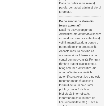
Dacă nu puteți să vă resetați
parola, contactați administratorul
forumului.
De ce sunt scos afară din
forum automat?
Dacă nu activaţi opţiunea
Autentifică-mă automat la fiecare
vizită
atunci când vă autentificaţi,
veţi fi autentificat doar pentru o
perioadă de timp prestabilită.
Această măsură previne ca
altcineva să se folosească de
contul dumneavoastră. Pentru a
rămâne autentificat tot timpul,
bifaţi opţiunea
Autentifică-mă
automat la fiecare vizită
la
autentificare. Acest lucru nu este
recomandat dacă accesaţi
forumul de la un calculator
public, cum ar fi de la o
bibliotecă, internet cafe,
laborator de calculatoare (la
liceu/universitate etc.). Dacă nu