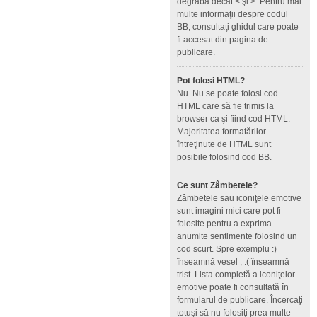
degrabă decât < şi >. Pentru mai
multe informaţii despre codul
BB, consultaţi ghidul care poate
fi accesat din pagina de
publicare.
Pot folosi HTML?
Nu. Nu se poate folosi cod
HTML care să fie trimis la
browser ca şi fiind cod HTML.
Majoritatea formatărilor
întreţinute de HTML sunt
posibile folosind cod BB.
Ce sunt Zâmbetele?
Zâmbetele sau iconiţele emotive
sunt imagini mici care pot fi
folosite pentru a exprima
anumite sentimente folosind un
cod scurt. Spre exemplu :)
înseamnă vesel , :( înseamnă
trist. Lista completă a iconiţelor
emotive poate fi consultată în
formularul de publicare. Încercaţi
totuşi să nu folosiţi prea multe