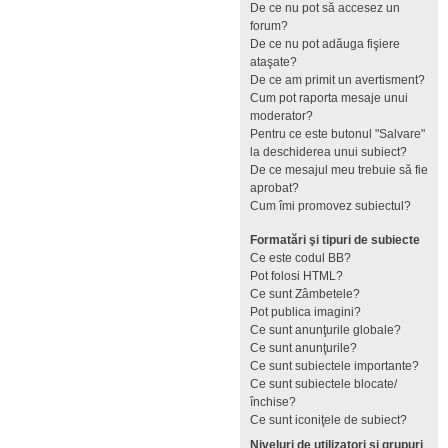
De ce nu pot să accesez un
forum?
De ce nu pot adăuga fişiere
ataşate?
De ce am primit un avertisment?
Cum pot raporta mesaje unui
moderator?
Pentru ce este butonul "Salvare"
la deschiderea unui subiect?
De ce mesajul meu trebuie să fie
aprobat?
Cum îmi promovez subiectul?
Formatări şi tipuri de subiecte
Ce este codul BB?
Pot folosi HTML?
Ce sunt Zâmbetele?
Pot publica imagini?
Ce sunt anunţurile globale?
Ce sunt anunţurile?
Ce sunt subiectele importante?
Ce sunt subiectele blocate/
închise?
Ce sunt iconiţele de subiect?
Niveluri de utilizatori şi grupuri