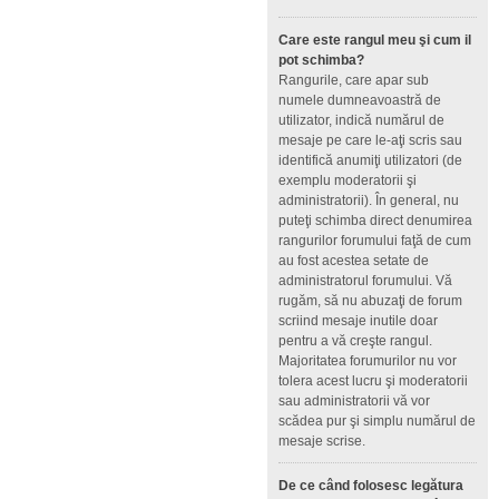
Care este rangul meu şi cum il
pot schimba?
Rangurile, care apar sub
numele dumneavoastră de
utilizator, indică numărul de
mesaje pe care le-aţi scris sau
identifică anumiţi utilizatori (de
exemplu moderatorii şi
administratorii). În general, nu
puteţi schimba direct denumirea
rangurilor forumului faţă de cum
au fost acestea setate de
administratorul forumului. Vă
rugăm, să nu abuzaţi de forum
scriind mesaje inutile doar
pentru a vă creşte rangul.
Majoritatea forumurilor nu vor
tolera acest lucru şi moderatorii
sau administratorii vă vor
scădea pur şi simplu numărul de
mesaje scrise.
De ce când folosesc legătura