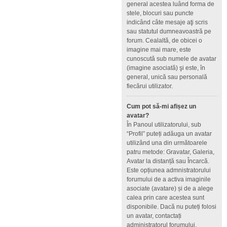
general acestea luând forma de
stele, blocuri sau puncte
indicând câte mesaje aţi scris
sau statutul dumneavoastră pe
forum. Cealaltă, de obicei o
imagine mai mare, este
cunoscută sub numele de avatar
(imagine asociată) şi este, în
general, unică sau personală
fiecărui utilizator.
Cum pot să-mi afișez un
avatar?
În Panoul utilizatorului, sub
“Profil” puteți adăuga un avatar
utilizând una din următoarele
patru metode: Gravatar, Galeria,
Avatar la distanță sau Încarcă.
Este opțiunea admnistratorului
forumului de a activa imaginile
asociate (avatare) și de a alege
calea prin care acestea sunt
disponibile. Dacă nu puteți folosi
un avatar, contactați
administratorul forumului.