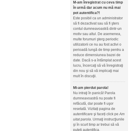
M-am înregistrat cu ceva timp
în urmă dar acum nu mă mai
pot autentifica?!
Este posibil ca un administrator
să fi dezactivat sau să fi şters
contul dumneavoastră dintr-un
motiv sau altul. De asemenea,
multe forumuri şterg periodic
utilizatorii ce nu au fost activi o
perioadă lungă de timp pentru a
reduce dimensiunea bazei de
date. Dacă s-a întâmplat acest
lucru, încercaţi să vă înregistraţi
din nou şi să vă implicaţi mai
mult în discuţii.
Mi-am pierdut parola!
Nu intraţi în panică! Parola
dumneavoastră nu poate fi
refăcută, dar poate fi uşor
resetată. Vizitați pagina de
autentificare şi faceți click pe
Am
uitat parola
. Urmaţi instrucţiunile
şi în scurt timp ar trebui să vă
puteţi autentifica.