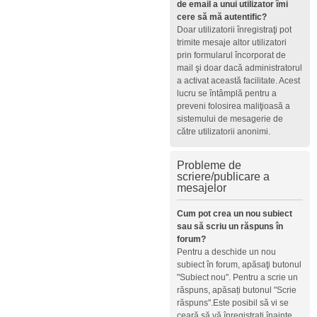
de email a unui utilizator îmi
cere să mă autentific?
Doar utilizatorii înregistraţi pot
trimite mesaje altor utilizatori
prin formularul încorporat de
mail şi doar dacă administratorul
a activat această facilitate. Acest
lucru se întâmplă pentru a
preveni folosirea maliţioasă a
sistemului de mesagerie de
către utilizatorii anonimi.
Probleme de
scriere/publicare a
mesajelor
Cum pot crea un nou subiect
sau să scriu un răspuns în
forum?
Pentru a deschide un nou
subiect în forum, apăsaţi butonul
"Subiect nou". Pentru a scrie un
răspuns, apăsați butonul "Scrie
răspuns".Este posibil să vi se
ceară să vă înregistraţi înainte