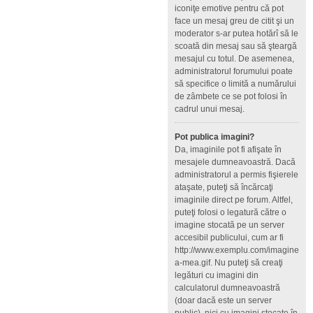
iconiţe emotive pentru că pot
face un mesaj greu de citit şi un
moderator s-ar putea hotărî să le
scoată din mesaj sau să şteargă
mesajul cu totul. De asemenea,
administratorul forumului poate
să specifice o limită a numărului
de zâmbete ce se pot folosi în
cadrul unui mesaj.
Pot publica imagini?
Da, imaginile pot fi afişate în
mesajele dumneavoastră. Dacă
administratorul a permis fişierele
ataşate, puteţi să încărcaţi
imaginile direct pe forum. Altfel,
puteţi folosi o legatură către o
imagine stocată pe un server
accesibil publicului, cum ar fi
http://www.exemplu.com/imagine
a-mea.gif. Nu puteţi să creaţi
legături cu imagini din
calculatorul dumneavoastră
(doar dacă este un server