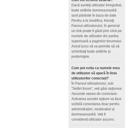
Cum îmi schimb setările?
Dacă sunteţi utilizator înregistrat,
toate setările dumneavoastră
sunt păstrate în baza de date.
Pentru a le modifica, folosiţi
Panoul utilizatorului; în general
un link poate fi găsit prin click pe
numele de utilizator din partea
superioară a paginilor forumului.
Acest lucru vă va permite să vă
schimbaţi toate setările şi
preferinţele.
Cum pot evita ca numele meu
de utilizator să apară în lista
utilizatorilor conectați?
În Panoul utilizatorului, sub
“Setări forum”, veți găsi opțiunea
Ascunde starea de conectare
.
Activarea acestei opțiuni va face
vizibilă conectarea doar pentru
administratori, moderatori și
dumneavoastră. Veți fi
considerat utilizator ascuns.