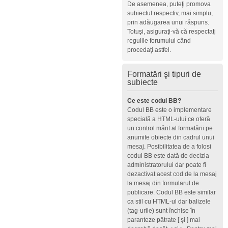
De asemenea, puteţi promova
subiectul respectiv, mai simplu,
prin adăugarea unui răspuns.
Totuşi, asiguraţi-vă că respectaţi
regulile forumului când
procedaţi astfel.
Formatări şi tipuri de
subiecte
Ce este codul BB?
Codul BB este o implementare
specială a HTML-ului ce oferă
un control mărit al formatării pe
anumite obiecte din cadrul unui
mesaj. Posibilitatea de a folosi
codul BB este dată de decizia
administratorului dar poate fi
dezactivat acest cod de la mesaj
la mesaj din formularul de
publicare. Codul BB este similar
ca stil cu HTML-ul dar balizele
(tag-urile) sunt închise în
paranteze pătrate [ şi ] mai