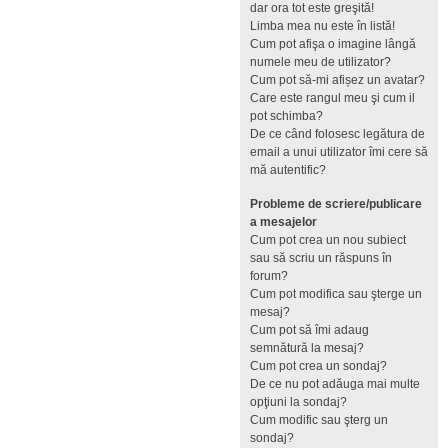
dar ora tot este greşită!
Limba mea nu este în listă!
Cum pot afişa o imagine lângă
numele meu de utilizator?
Cum pot să-mi afișez un avatar?
Care este rangul meu şi cum il
pot schimba?
De ce când folosesc legătura de
email a unui utilizator îmi cere să
mă autentific?
Probleme de scriere/publicare
a mesajelor
Cum pot crea un nou subiect
sau să scriu un răspuns în
forum?
Cum pot modifica sau şterge un
mesaj?
Cum pot să îmi adaug
semnătură la mesaj?
Cum pot crea un sondaj?
De ce nu pot adăuga mai multe
opţiuni la sondaj?
Cum modific sau şterg un
sondaj?