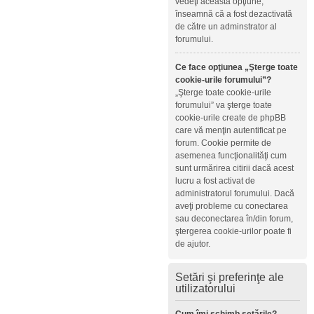
vedeţi această opţiune,
înseamnă că a fost dezactivată
de către un adminstrator al
forumului.
Ce face opţiunea „Şterge toate
cookie-urile forumului”?
„Şterge toate cookie-urile
forumului” va şterge toate
cookie-urile create de phpBB
care vă menţin autentificat pe
forum. Cookie permite de
asemenea funcţionalităţi cum
sunt urmărirea citirii dacă acest
lucru a fost activat de
administratorul forumului. Dacă
aveţi probleme cu conectarea
sau deconectarea în/din forum,
ştergerea cookie-urilor poate fi
de ajutor.
Setări şi preferinţe ale
utilizatorului