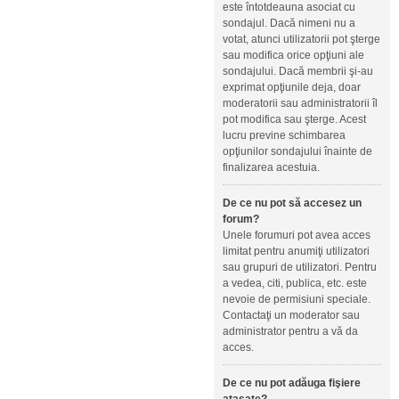
este întotdeauna asociat cu
sondajul. Dacă nimeni nu a
votat, atunci utilizatorii pot şterge
sau modifica orice opţiuni ale
sondajului. Dacă membrii şi-au
exprimat opţiunile deja, doar
moderatorii sau administratorii îl
pot modifica sau şterge. Acest
lucru previne schimbarea
opţiunilor sondajului înainte de
finalizarea acestuia.
De ce nu pot să accesez un
forum?
Unele forumuri pot avea acces
limitat pentru anumiţi utilizatori
sau grupuri de utilizatori. Pentru
a vedea, citi, publica, etc. este
nevoie de permisiuni speciale.
Contactaţi un moderator sau
administrator pentru a vă da
acces.
De ce nu pot adăuga fişiere