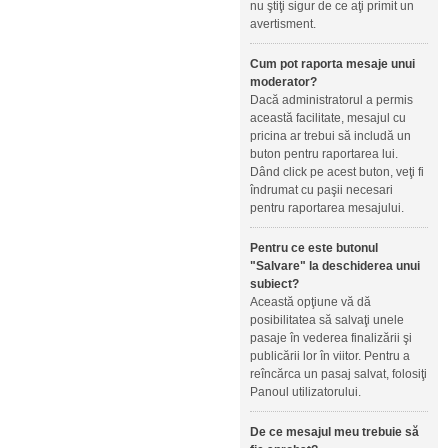
nu ştiţi sigur de ce aţi primit un
avertisment.
Cum pot raporta mesaje unui
moderator?
Dacă administratorul a permis
această facilitate, mesajul cu
pricina ar trebui să includă un
buton pentru raportarea lui.
Dând click pe acest buton, veţi fi
îndrumat cu paşii necesari
pentru raportarea mesajului.
Pentru ce este butonul
"Salvare" la deschiderea unui
subiect?
Această opţiune vă dă
posibilitatea să salvaţi unele
pasaje în vederea finalizării şi
publicării lor în viitor. Pentru a
reîncărca un pasaj salvat, folosiţi
Panoul utilizatorului.
De ce mesajul meu trebuie să