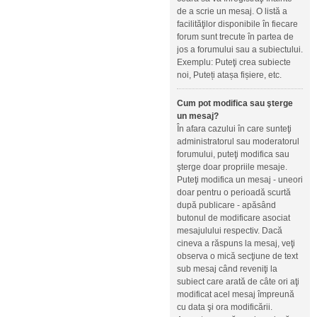
de a scrie un mesaj. O listă a
facilităţilor disponibile în fiecare
forum sunt trecute în partea de
jos a forumului sau a subiectului.
Exemplu: Puteţi crea subiecte
noi, Puteți atașa fișiere, etc.
Cum pot modifica sau şterge
un mesaj?
În afara cazului în care sunteţi
administratorul sau moderatorul
forumului, puteţi modifica sau
şterge doar propriile mesaje.
Puteţi modifica un mesaj - uneori
doar pentru o perioadă scurtă
după publicare - apăsând
butonul de modificare asociat
mesajulului respectiv. Dacă
cineva a răspuns la mesaj, veţi
observa o mică secţiune de text
sub mesaj când reveniţi la
subiect care arată de câte ori aţi
modificat acel mesaj împreună
cu data şi ora modificării.