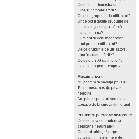
Cine sunt administratorii?
Cine sunt moderatorii?
Ce sunt grupurile de utilizatori?
Unde pot fi găsite grupurile de
utilizatori şi cum pot să mă
asociez unuia?
Cum pot deveni moderatorul
unui grup de utilizatori?
De ce grupurile de utilizatori
apar în culori diferite?
Ce este un „Grup implicit”?
Ce este pagina "Echipa"?
Mesaje private
Nu pot trimite mesaje private!
Tot primesc mesaje private
nedorite!
Am primit spam-uri sau mesaje
abuzive de la cineva din forum!
Prieteni şi persoane neagreate
Ce este lista de prieteni şi
persoane neagreate?
Cum pot adăuga/şterge
utilizatori în listele mele de