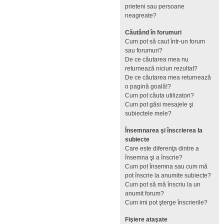
prieteni sau persoane
neagreate?
Căutând în forumuri
Cum pot să caut într-un forum
sau forumuri?
De ce căutarea mea nu
returnează niciun rezultat?
De ce căutarea mea returnează
o pagină goală!?
Cum pot căuta utilizatori?
Cum pot găsi mesajele şi
subiectele mele?
Însemnarea şi înscrierea la
subiecte
Care este diferenţa dintre a
însemna şi a înscrie?
Cum pot însemna sau cum mă
pot înscrie la anumite subiecte?
Cum pot să mă înscriu la un
anumit forum?
Cum imi pot şterge înscrierile?
Fişiere ataşate