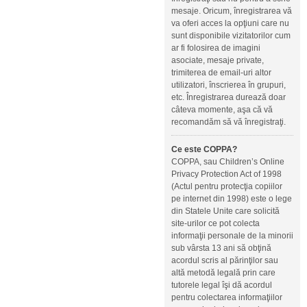
mesaje. Oricum, înregistrarea vă
va oferi acces la opţiuni care nu
sunt disponibile vizitatorilor cum
ar fi folosirea de imagini
asociate, mesaje private,
trimiterea de email-uri altor
utilizatori, înscrierea în grupuri,
etc. Înregistrarea durează doar
câteva momente, aşa că vă
recomandăm să vă înregistraţi.
Ce este COPPA?
COPPA, sau Children’s Online
Privacy Protection Act of 1998
(Actul pentru protecţia copiilor
pe internet din 1998) este o lege
din Statele Unite care solicită
site-urilor ce pot colecta
informaţii personale de la minorii
sub vârsta 13 ani să obţină
acordul scris al părinţilor sau
altă metodă legală prin care
tutorele legal îşi dă acordul
pentru colectarea informaţiilor