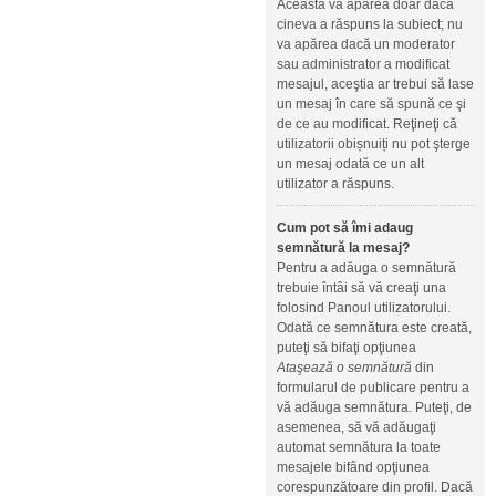
Aceasta va apărea doar dacă
cineva a răspuns la subiect; nu
va apărea dacă un moderator
sau administrator a modificat
mesajul, aceştia ar trebui să lase
un mesaj în care să spună ce şi
de ce au modificat. Reţineţi că
utilizatorii obișnuiți nu pot şterge
un mesaj odată ce un alt
utilizator a răspuns.
Cum pot să îmi adaug
semnătură la mesaj?
Pentru a adăuga o semnătură
trebuie întâi să vă creaţi una
folosind Panoul utilizatorului.
Odată ce semnătura este creată,
puteţi să bifaţi opţiunea
Ataşează o semnătură
din
formularul de publicare pentru a
vă adăuga semnătura. Puteţi, de
asemenea, să vă adăugaţi
automat semnătura la toate
mesajele bifând opţiunea
corespunzătoare din profil. Dacă