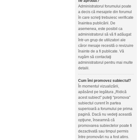
fie aprobat?
Administratorul forumului poate
a decis că mesajele din forumul
în care scrieţi trebuiesc verificate
înaintea publicării. De
asemenea, este posibil ca
administratorul să vă fi adăugat
într-un grup de utilizatori ale
căror mesaje recesită o revizuire
înainte de a fi publicate. Vă
rugăm să contactaţi
administratorul pentru mai multe
detalii.
Cum îmi promovez subiectul?
În momentul vizualizării,
apăsând pe legătura „Ridică
acest subiect” puteţi "promova"
subiectul curent în partea
superioară a forumului pe prima
pagină. Dacă nu vedeţi această
opţiune, înseamnă că
promovarea subiectelor poate fi
dezactivată sau timpul permis
între promovări nu a fost atins.