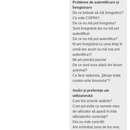
Probleme de autentificare şi
înregistrare
De ce trebuie să mă înregistrez?
Ce este COPPA?
De ce nu mă pot înregistra?
Sunt înregistrat dar nu mă pot
autentifica!
De ce nu mă pot autentifica?
M-am înregistrat cu ceva timp în
urmă dar acum nu mă mai pot
autentifica?!
Mi-am pierdut parola!
De ce sunt scos afară din forum
automat?
Ce face opţiunea „Şterge toate
cookie-urile forumului”?
Setări şi preferinţe ale
utilizatorului
Cum îmi schimb setările?
Cum pot evita ca numele meu
de utilizator să apară în lista
utilizatorilor conectați?
Ora nu este corectă!
Am schimbat zona de fus orar,