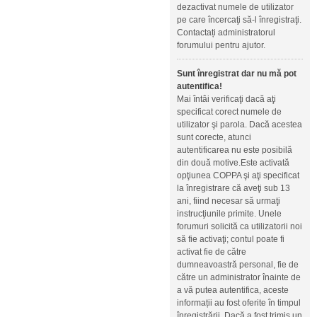
dezactivat numele de utilizator
pe care încercaţi să-l înregistraţi.
Contactați administratorul
forumului pentru ajutor.
Sunt înregistrat dar nu mă pot
autentifica!
Mai întâi verificaţi dacă aţi
specificat corect numele de
utilizator şi parola. Dacă acestea
sunt corecte, atunci
autentificarea nu este posibilă
din două motive.Este activată
opţiunea COPPA şi aţi specificat
la înregistrare că aveţi sub 13
ani, fiind necesar să urmaţi
instrucţiunile primite. Unele
forumuri solicită ca utilizatorii noi
să fie activaţi; contul poate fi
activat fie de către
dumneavoastră personal, fie de
către un administrator înainte de
a vă putea autentifica, aceste
informații au fost oferite în timpul
înregistrării. Dacă a fost trimis un