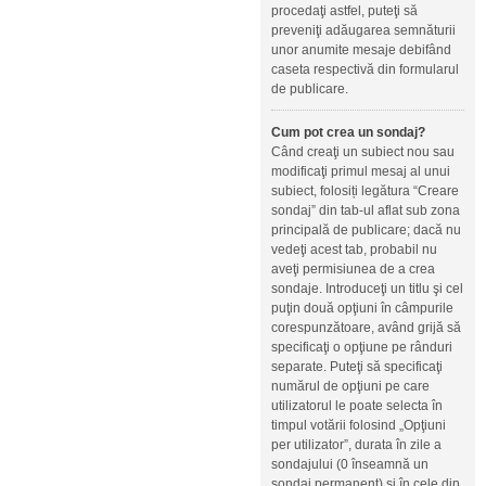
procedaţi astfel, puteţi să
preveniţi adăugarea semnăturii
unor anumite mesaje debifând
caseta respectivă din formularul
de publicare.
Cum pot crea un sondaj?
Când creaţi un subiect nou sau
modificaţi primul mesaj al unui
subiect, folosiți legătura “Creare
sondaj” din tab-ul aflat sub zona
principală de publicare; dacă nu
vedeţi acest tab, probabil nu
aveţi permisiunea de a crea
sondaje. Introduceţi un titlu şi cel
puţin două opţiuni în câmpurile
corespunzătoare, având grijă să
specificaţi o opţiune pe rânduri
separate. Puteţi să specificaţi
numărul de opţiuni pe care
utilizatorul le poate selecta în
timpul votării folosind „Opţiuni
per utilizator”, durata în zile a
sondajului (0 înseamnă un
sondaj permanent) şi în cele din