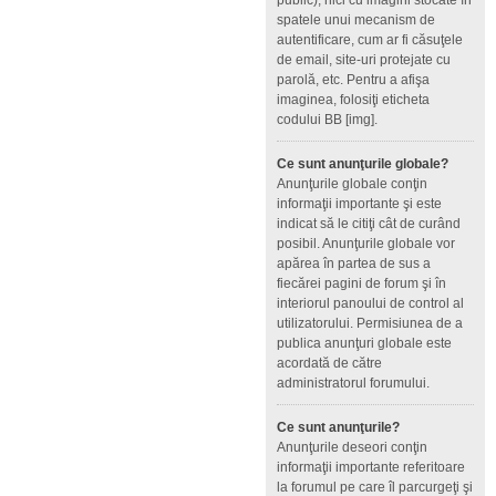
public), nici cu imagini stocate în
spatele unui mecanism de
autentificare, cum ar fi căsuţele
de email, site-uri protejate cu
parolă, etc. Pentru a afişa
imaginea, folosiţi eticheta
codului BB [img].
Ce sunt anunţurile globale?
Anunţurile globale conţin
informaţii importante şi este
indicat să le citiţi cât de curând
posibil. Anunţurile globale vor
apărea în partea de sus a
fiecărei pagini de forum şi în
interiorul panoului de control al
utilizatorului. Permisiunea de a
publica anunţuri globale este
acordată de către
administratorul forumului.
Ce sunt anunţurile?
Anunţurile deseori conţin
informaţii importante referitoare
la forumul pe care îl parcurgeţi şi