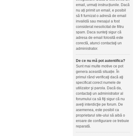
email, urmați instrucțiunile. Dacă
nu ați primit un email, e posibil
să fi furnizat o adresă de email
invalidă sau mesajul a fost
considerat nesolicitat de filtru
spam. Daca sunteţi sigur că
adresa de email folosită este
corectă, atunci contactaţi un
administrator.
De ce nu mă pot autentifica?
Sunt mai multe motive ce pot
genera această situație. În
primul rând verificaţi dacă aţi
specificat corect numele de
utilizator şi parola. Dacă da,
contactaţi un administrator al
forumului ca să fiţi sigur că nu
aveţi interdicţie pe forum. De
asemenea, este posibil ca
proprietarul site-ului să aibă o
eroare de configurare ce trebuie
reparată.