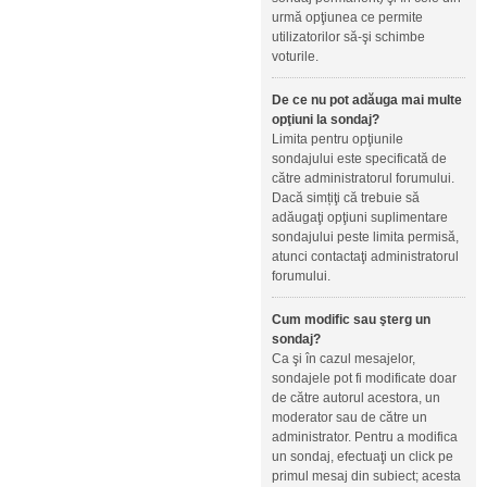
urmă opţiunea ce permite
utilizatorilor să-şi schimbe
voturile.
De ce nu pot adăuga mai multe
opţiuni la sondaj?
Limita pentru opţiunile
sondajului este specificată de
către administratorul forumului.
Dacă simțiţi că trebuie să
adăugaţi opţiuni suplimentare
sondajului peste limita permisă,
atunci contactaţi administratorul
forumului.
Cum modific sau şterg un
sondaj?
Ca şi în cazul mesajelor,
sondajele pot fi modificate doar
de către autorul acestora, un
moderator sau de către un
administrator. Pentru a modifica
un sondaj, efectuaţi un click pe
primul mesaj din subiect; acesta