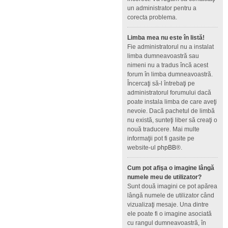
un administrator pentru a
corecta problema.
Limba mea nu este în listă!
Fie administratorul nu a instalat
limba dumneavoastră sau
nimeni nu a tradus încă acest
forum în limba dumneavoastră.
Încercaţi să-l întrebaţi pe
administratorul forumului dacă
poate instala limba de care aveţi
nevoie. Dacă pachetul de limbă
nu există, sunteţi liber să creaţi o
nouă traducere. Mai multe
informaţii pot fi gasite pe
website-ul
phpBB
®.
Cum pot afişa o imagine lângă
numele meu de utilizator?
Sunt două imagini ce pot apărea
lângă numele de utilizator când
vizualizaţi mesaje. Una dintre
ele poate fi o imagine asociată
cu rangul dumneavoastră, în