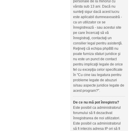
personale de la minorul cu
vârsta sub 13 ani. Dacă nu
sunteţi sigur dacă acest lucru
este aplicabil dumneavoastră -
ca un utilizator ce se
înregistrează - sau acestui site
pe care încercaţi să vă
înregistraţi, contactaţi un
consilier legal pentru asistenţă.
Reţineţi că echipa phpBB nu
poate furniza sfaturi juridice şi
nu este un punct de contact
pentru implicaţii legale de orice
fel cu excepţia celor specificate
în "Cu cine iau legatura pentru
probleme legate de abuzuri
si/sau aspecte juridice legate de
acest program?".
De ce nu mă pot înregistra?
Este posibil ca administratorul
forumului să fi dezactivat
înregistrarea de noi utilizatori.
Este posibil ca administratorul
să fi interzis adresa IP ori să fi