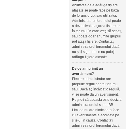
ataşate?
Abilitatea de a adăuga fişiere
ataşate se poate face pe bază
de forum, grup, sau utilizator.
Administratorul forumului poate
a dezactivat ataşarea fişierelor
în forumul în care vreţi să scrieţi,
sau poate doar anumite grupuri
pot ataşa fişiere. Contactaţi
administratorul forumului dacă
nu ştiţi sigur de ce nu puteţi
adăuga fişiere ataşate.
De ce am primit un
avertisment?
Fiecare administrator are
propriile reguli pentru forumul
său. Dacă aţi încălcat o regulă,
vi se poate da un avertisment.
Reţineţi că aceasta este decizia
administratorului şi phpBB
Limited nu are nimic de-a face
cu avertismentele acordate pe
site-ul în cauză. Contactaţi
administratorul forumului dacă