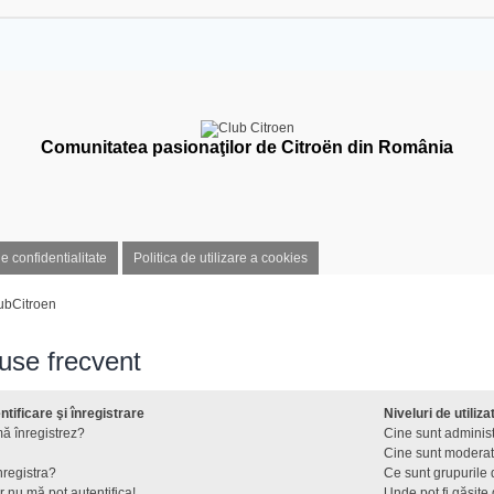
Comunitatea pasionaţilor de Citroën din România
de confidentialitate
Politica de utilizare a cookies
ubCitroen
puse frecvent
tificare şi înregistrare
Niveluri de utiliza
ă înregistrez?
Cine sunt administ
Cine sunt moderat
nregistra?
Ce sunt grupurile d
r nu mă pot autentifica!
Unde pot fi găsite