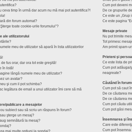
utentifica?
Cum pot deveni mod
u ceva timp în urmă dar acum nu mă mai pot autentifica?!
De ce grupurile de u
ola!
Ce este un „Grup i
fară din forum automat?
Ce este pagina "E
Şterge toate cookie-urile forumului”?
Mesaje private
e ale utilizatorului
Nu pot trimite mesa
tările?
Tot primesc mesaje
mele meu de utilizator să apară în lista utilizatorilor
Am primit spam-ur
Prieteni şi perso
ă!
Ce este lista de p
e fus orar, dar ora tot este greşită!
Cum pot adăuga/şte
în listă!
neagreate?
magine lângă numele meu de utilizator?
șez un avatar?
Căutând în forum
meu şi cum il pot schimba?
Cum pot să caut în
c legătura de email a unui utilizator îmi cere să mă
De ce căutarea me
De ce căutarea me
Cum pot căuta util
ere/publicare a mesajelor
Cum pot găsi mesa
ou subiect sau să scriu un răspuns în forum?
sau şterge un mesaj?
Însemnarea şi îns
daug semnătură la mesaj?
Care este diferenţ
sondaj?
Cum pot însemna s
ga mai multe opţiuni la sondaj?