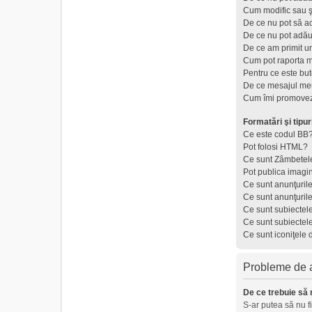
Cum modific sau ş
De ce nu pot să a
De ce nu pot adău
De ce am primit u
Cum pot raporta 
Pentru ce este but
De ce mesajul meu
Cum îmi promovez
Formatări şi tipur
Ce este codul BB
Pot folosi HTML?
Ce sunt Zâmbetel
Pot publica imagi
Ce sunt anunţuril
Ce sunt anunţuril
Ce sunt subiectel
Ce sunt subiectel
Ce sunt iconiţele 
Probleme de au
De ce trebuie să 
S-ar putea să nu f