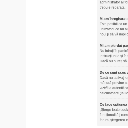
administrator al fo
trebuie reparată.
M-am înregistrat 
Este posibil ca un
utilizatorii ce nu
nou şi să vă implic
Mi-am pierdut par
Nu intraţi în panic
instrucţiunile şi în
Dacă nu puteți să 
De ce sunt scos 
Dacă nu activaţi 
măsură previne ca 
vizită
la autentific
calculatoare (la l
Ce face opţiunea 
„Şterge toate cook
funcţionalităţi cu
forum, ştergerea co