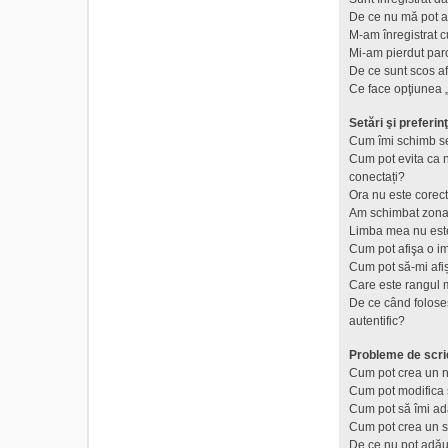
De ce nu mă pot a
M-am înregistrat c
Mi-am pierdut par
De ce sunt scos a
Ce face opţiunea „
Setări şi preferinţ
Cum îmi schimb se
Cum pot evita ca nu
conectați?
Ora nu este corect
Am schimbat zona d
Limba mea nu este 
Cum pot afişa o i
Cum pot să-mi afi
Care este rangul 
De ce când foloses
autentific?
Probleme de scri
Cum pot crea un n
Cum pot modifica 
Cum pot să îmi a
Cum pot crea un 
De ce nu pot adău