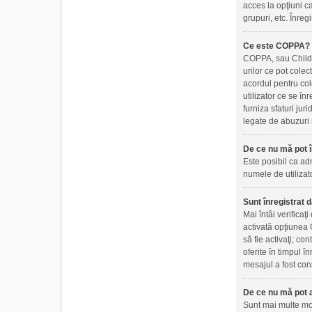
acces la opţiuni ca
grupuri, etc. Înre
Ce este COPPA?
COPPA, sau Childre
urilor ce pot colec
acordul pentru col
utilizator ce se în
furniza sfaturi jur
legate de abuzuri 
De ce nu mă pot î
Este posibil ca adm
numele de utilizato
Sunt înregistrat d
Mai întâi verificaţ
activată opţiunea C
să fie activaţi; co
oferite în timpul î
mesajul a fost cons
De ce nu mă pot a
Sunt mai multe moti