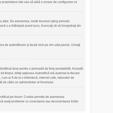
a proprietarul site-ului să aibă o eroare de configurare ce
sau altul. De asemenea, multe forumuri şterg periodic
că s-a întâmplat acest lucru, încercaţi să vă înregistraţi din
na de autentificare şi faceți click pe
Am uitat parola
. Urmaţi
autentificat doar pentru o perioadă de timp prestabilită. Această
ot timpul, bifaţi opţiunea
Autentifică-mă automat la fiecare
cum ar fi de la o bibliotecă, internet cafe, laborator de
tă de către un adminstrator al forumului.
tentificat pe forum. Cookie permite de asemenea
. Dacă aveţi probleme cu conectarea sau deconectarea în/din