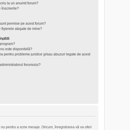
criu la un anumit forum?
 înscrierile?
 sunt permise pe acest forum?
 fişierele ataşate de mine?
 phpBB
t program?
 nu este disponibilă?
ra pentru probleme juridice şi/sau abuzuri legate de acest
administratorul forumului?
 nu pentru a scrie mesaje. Oricum, înregistrarea vă va oferi