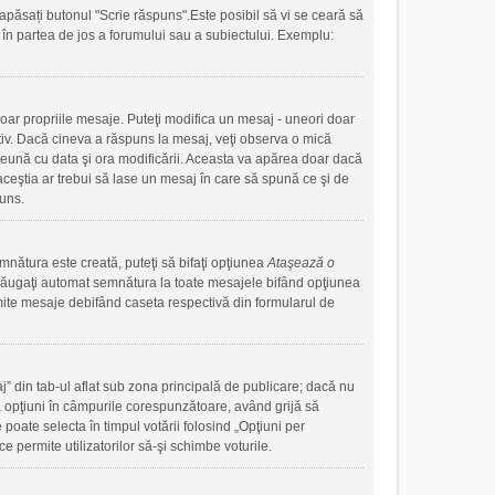
apăsați butonul "Scrie răspuns".Este posibil să vi se ceară să
ute în partea de jos a forumului sau a subiectului. Exemplu:
doar propriile mesaje. Puteţi modifica un mesaj - uneori doar
iv. Dacă cineva a răspuns la mesaj, veţi observa o mică
preună cu data şi ora modificării. Aceasta va apărea doar dacă
ceştia ar trebui să lase un mesaj în care să spună ce şi de
puns.
mnătura este creată, puteţi să bifaţi opţiunea
Ataşează o
ăugaţi automat semnătura la toate mesajele bifând opţiunea
mite mesaje debifând caseta respectivă din formularul de
j” din tab-ul aflat sub zona principală de publicare; dacă nu
uă opţiuni în câmpurile corespunzătoare, având grijă să
 poate selecta în timpul votării folosind „Opţiuni per
e permite utilizatorilor să-şi schimbe voturile.