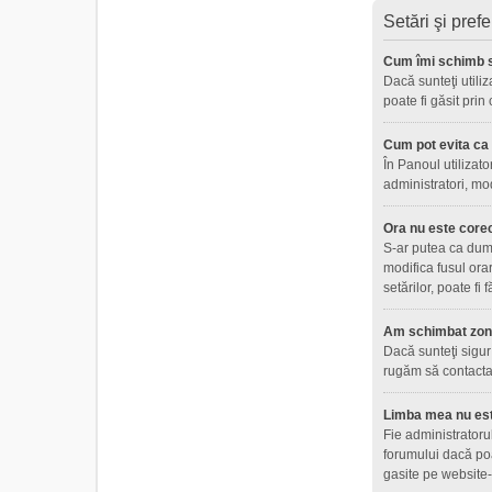
Setări şi prefe
Cum îmi schimb s
Dacă sunteţi utiliz
poate fi găsit prin
Cum pot evita ca n
În Panoul utilizato
administratori, mo
Ora nu este core
S-ar putea ca dumne
modifica fusul ora
setărilor, poate fi
Am schimbat zona 
Dacă sunteţi sigur 
rugăm să contactaţ
Limba mea nu este
Fie administratoru
forumului dacă poa
gasite pe website