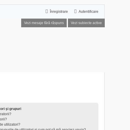
Înregistrare
Autentificare
Vezi mesaje fără răspuns
Vezi subiecte active
tori şi grupuri
ratorii?
orii?
e utilizatori?
 grupurile de utilizatori şi cum pot să mă asociez unuia?