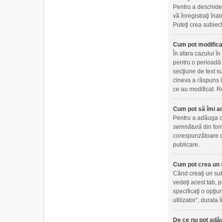
Pentru a deschide 
vă înregistraţi îna
Puteţi crea subiect
Cum pot modifica
În afara cazului î
pentru o perioadă 
secţiune de text s
cineva a răspuns l
ce au modificat. Re
Cum pot să îmi a
Pentru a adăuga o 
semnătură
din for
corespunzătoare di
publicare.
Cum pot crea un 
Când creaţi un sub
vedeţi acest tab, 
specificaţi o opţiu
utilizator”, durat
De ce nu pot adău