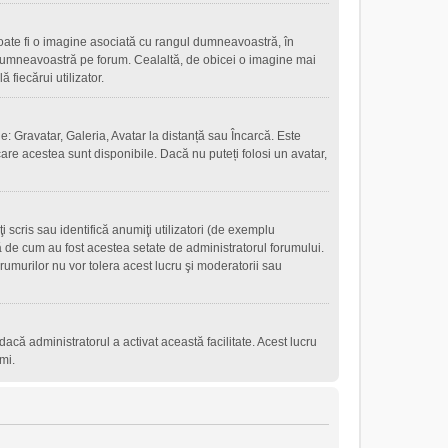
oate fi o imagine asociată cu rangul dumneavoastră, în
 dumneavoastră pe forum. Cealaltă, de obicei o imagine mai
fiecărui utilizator.
e: Gravatar, Galeria, Avatar la distanță sau Încarcă. Este
are acestea sunt disponibile. Dacă nu puteți folosi un avatar,
scris sau identifică anumiţi utilizatori (de exemplu
ţă de cum au fost acestea setate de administratorul forumului.
rumurilor nu vor tolera acest lucru şi moderatorii sau
r dacă administratorul a activat această facilitate. Acest lucru
mi.