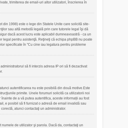
ate, trimiterea de email-uri altor utilizatori, înscrierea în
 din 1998) este o lege din Statele Unite care solicită site-
nţilor sau altă metodă legală prin care tutorele legal îşi dă
 sigur dacă acest lucru este aplicabil dumneavoastră - ca un
ilier legal pentru asistenţă. Reţineţi că echipa phpBB nu poate
 celor specificate în "Cu cine iau legatura pentru probleme
administratorul să fi interzis adresa IP ori să fi dezactivat
r.
, atunci autentificarea nu este posibilă din două motive.Este
ucţiunile primite. Unele forumuri solicită ca utilizatorii noi
r înainte de a vă putea autentifica, aceste informații au fost
mail, e posibil să fi furnizat o adresă de email invalidă sau
 corectă, atunci contactaţi un administrator.
t numele de utilizator şi parola. Dacă da, contactaţi un