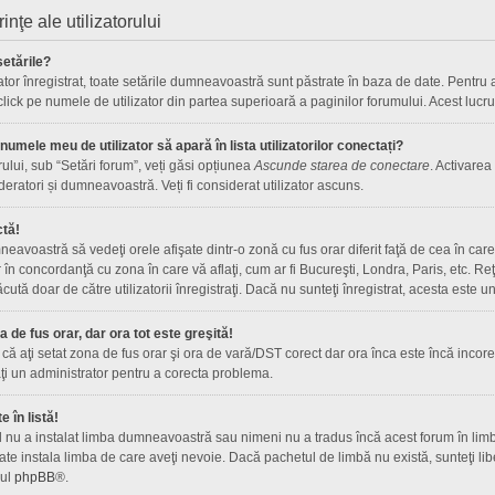
rinţe ale utilizatorului
etările?
ator înregistrat, toate setările dumneavoastră sunt păstrate în baza de date. Pentru a 
 click pe numele de utilizator din partea superioară a paginilor forumului. Acest lucru
umele meu de utilizator să apară în lista utilizatorilor conectați?
rului, sub “Setări forum”, veți găsi opțiunea
Ascunde starea de conectare
. Activarea
deratori și dumneavoastră. Veți fi considerat utilizator ascuns.
ctă!
avoastră să vedeţi orele afişate dintr-o zonă cu fus orar diferit faţă de cea în care 
r în concordanţă cu zona în care vă aflaţi, cum ar fi Bucureşti, Londra, Paris, etc. R
 făcută doar de către utilizatorii înregistraţi. Dacă nu sunteţi înregistrat, acesta este
de fus orar, dar ora tot este greşită!
că aţi setat zona de fus orar şi ora de vară/DST corect dar ora înca este încă incorec
i un administrator pentru a corecta problema.
 în listă!
l nu a instalat limba dumneavoastră sau nimeni nu a tradus încă acest forum în limb
te instala limba de care aveţi nevoie. Dacă pachetul de limbă nu există, sunteţi libe
-ul
phpBB
®.