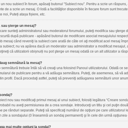
un nou subiect în forum, apăsaţi butonul "Subiect nou". Pentru a scrie un răspuns, 
inte de a scrie un mesaj. O listă a facilităţilor disponibile în fiecare forum sunt trec
e noi, Puteți atașa fișiere, etc.
 sau şterge un mesaj?
n care sunteţi administratorul sau moderatorul forumului, puteţi modifica sau şterge 
scurtă după publicare - apăsând butonul de modificare asociat mesajulului respect
ub mesaj când reveniţi la subiect care arată de câte ori aţi modificat acel mesaj îm
a subiect; nu va apărea dacă un moderator sau administrator a modificat mesajul, a
ţineţi că utilizatorii obișnuiți nu pot şterge un mesaj odată ce un alt utilizator a răs
daug semnătură la mesaj?
semnătură trebuie întâi să vă creaţi una folosind Panoul utilizatorului. Odată ce se
mularul de publicare pentru a vă adăuga semnătura. Puteţi, de asemenea, să vă ad
n profil. Dacă procedaţi astfel, puteţi să preveniţi adăugarea semnăturii unor anu
sondaj?
iect nou sau modificaţi primul mesaj al unui subiect, folosiți legătura “Creare sonda
probabil nu aveţi permisiunea de a crea sondaje. Introduceţi un titlu şi cel puţin do
ne pe rânduri separate. Puteţi să specificaţi numărul de opţiuni pe care utilizatorul le
a în zile a sondajului (0 înseamnă un sondaj permanent) şi în cele din urmă opţiunea c
ga mai multe opţiuni la sondaj?