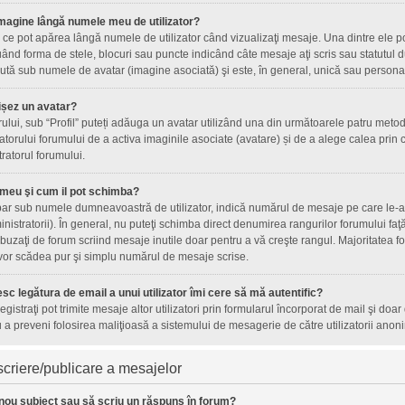
magine lângă numele meu de utilizator?
ce pot apărea lângă numele de utilizator când vizualizaţi mesaje. Una dintre ele p
ând forma de stele, blocuri sau puncte indicând câte mesaje aţi scris sau statutul
tă sub numele de avatar (imagine asociată) şi este, în general, unică sau personală 
ișez un avatar?
orului, sub “Profil” puteți adăuga un avatar utilizând una din următoarele patru metod
torului forumului de a activa imaginile asociate (avatare) și de a alege calea prin c
tratorul forumului.
 meu şi cum il pot schimba?
ar sub numele dumneavoastră de utilizator, indică numărul de mesaje pe care le-aţi 
inistratorii). În general, nu puteţi schimba direct denumirea rangurilor forumului fa
uzaţi de forum scriind mesaje inutile doar pentru a vă creşte rangul. Majoritatea fo
 vor scădea pur şi simplu numărul de mesaje scrise.
sc legătura de email a unui utilizator îmi cere să mă autentific?
nregistraţi pot trimite mesaje altor utilizatori prin formularul încorporat de mail şi doa
 a preveni folosirea maliţioasă a sistemului de mesagerie de către utilizatorii anoni
criere/publicare a mesajelor
nou subiect sau să scriu un răspuns în forum?