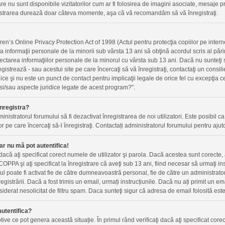
re nu sunt disponibile vizitatorilor cum ar fi folosirea de imagini asociate, mesaje priv
gistrarea durează doar câteva momente, aşa că vă recomandăm să vă înregistraţi.
n’s Online Privacy Protection Act of 1998 (Actul pentru protecţia copiilor pe internet
ta informaţii personale de la minorii sub vârsta 13 ani să obţină acordul scris al pări
ectarea informaţiilor personale de la minorul cu vârsta sub 13 ani. Dacă nu sunteţi
registrează - sau acestui site pe care încercaţi să vă înregistraţi, contactaţi un cons
idice şi nu este un punct de contact pentru implicaţii legale de orice fel cu excepţia
si/sau aspecte juridice legate de acest program?".
nregistra?
inistratorul forumului să fi dezactivat înregistrarea de noi utilizatori. Este posibil ca 
r pe care încercaţi să-l înregistraţi. Contactați administratorul forumului pentru ajuto
ar nu mă pot autentifica!
i dacă aţi specificat corect numele de utilizator şi parola. Dacă acestea sunt corecte
OPPA şi aţi specificat la înregistrare că aveţi sub 13 ani, fiind necesar să urmaţi instr
ntul poate fi activat fie de către dumneavoastră personal, fie de către un administrato
nregistrării. Dacă a fost trimis un email, urmați instrucțiunile. Dacă nu ați primit un e
iderat nesolicitat de filtru spam. Daca sunteţi sigur că adresa de email folosită este
utentifica?
ve ce pot genera această situație. În primul rând verificaţi dacă aţi specificat corec