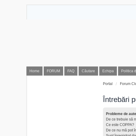
Home
FORUM
FAQ
Căutare
Echipa
Politica 
Portal
Forum Cl
Întrebări 
Probleme de auten
De ce trebuie să m
Ce este COPPA?
De ce nu mă pot î
Sunt înregistrat da