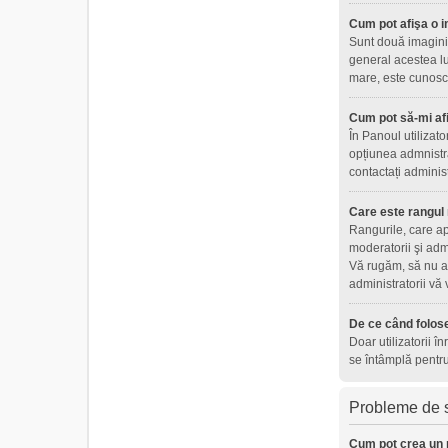
Cum pot afişa o i
Sunt două imagini 
general acestea lu
mare, este cunoscu
Cum pot să-mi af
În Panoul utilizat
opțiunea admnistra
contactați adminis
Care este rangul
Rangurile, care ap
moderatorii şi adm
Vă rugăm, să nu ab
administratorii vă
De ce când folose
Doar utilizatorii î
se întâmplă pentru
Probleme de s
Cum pot crea un 