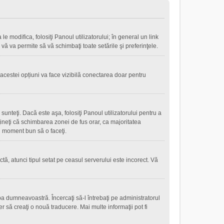
le modifica, folosiţi Panoul utilizatorului; în general un link
 vă va permite să vă schimbaţi toate setările şi preferinţele.
 acestei opțiuni va face vizibilă conectarea doar pentru
sunteţi. Dacă este aşa, folosiţi Panoul utilizatorului pentru a
eţineţi că schimbarea zonei de fus orar, ca majoritatea
 un moment bun să o faceţi.
tă, atunci tipul setat pe ceasul serverului este incorect. Vă
a dumneavoastră. Încercaţi să-l întrebaţi pe administratorul
r să creaţi o nouă traducere. Mai multe informaţii pot fi