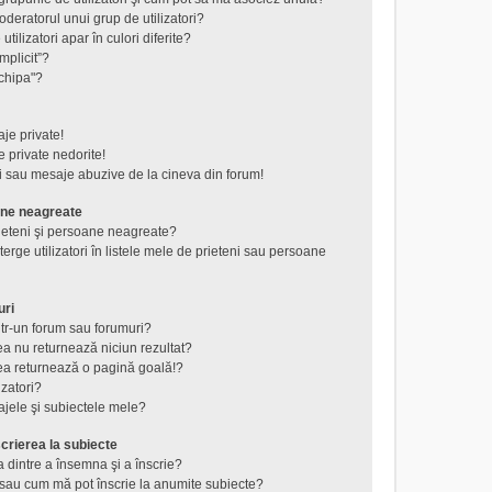
eratorul unui grup de utilizatori?
tilizatori apar în culori diferite?
mplicit”?
chipa"?
je private!
 private nedorite!
i sau mesaje abuzive de la cineva din forum!
ane neagreate
rieteni şi persoane neagreate?
rge utilizatori în listele mele de prieteni sau persoane
uri
tr-un forum sau forumuri?
a nu returnează niciun rezultat?
a returnează o pagină goală!?
izatori?
jele şi subiectele mele?
crierea la subiecte
a dintre a însemna şi a înscrie?
au cum mă pot înscrie la anumite subiecte?