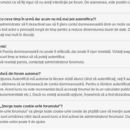
rumului ca să fiţi sigur că nu aveţi interdicţie pe forum. De asemenea, este posibil c
cu ceva timp în urmă dar acum nu mă mai pot autentifica?!
 administrator să fi dezactivat sau să fi şters contul dumneavoastră dintr-un motiv 
 au fost activi o perioadă lungă de timp pentru a reduce dimensiunea bazei de date. Da
aţi mai mult în discuţii.
ola!
ă! Parola dumneavoastră nu poate fi refăcută, dar poate fi uşor resetată. Vizitați pagi
 scurt timp ar trebui să vă puteţi autentifica.
vă resetați parola, contactați administratorul forumului.
afară din forum automat?
opţiunea
Autentifică-mă automat la fiecare vizită
atunci când vă autentificaţi, veţi fi 
altcineva să se folosească de contul dumneavoastră. Pentru a rămâne autentificat t
are. Acest lucru nu este recomandat dacă accesaţi forumul de la un calculator public, 
iceu/universitate etc.). Dacă nu vedeţi această opţiune, înseamnă că a fost dezactiva
„Şterge toate cookie-urile forumului”?
ie-urile forumului” va şterge toate cookie-urile create de phpBB care vă menţin au
m sunt urmărirea citirii dacă acest lucru a fost activat de administratorul forumului
okie-urilor poate fi de ajutor.