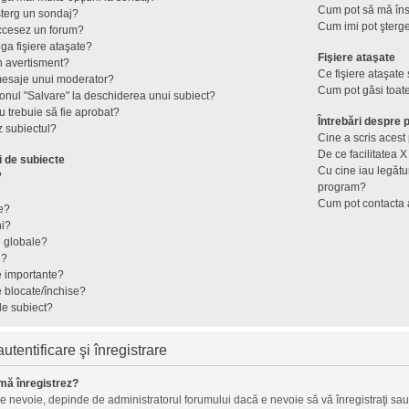
Cum pot să mă îns
terg un sondaj?
Cum imi pot şterge
ccesez un forum?
ga fişiere ataşate?
Fişiere ataşate
n avertisment?
Ce fişiere ataşate
mesaje unui moderator?
Cum pot găsi toate
onul "Salvare" la deschiderea unui subiect?
 trebuie să fie aprobat?
Întrebări despre
 subiectul?
Cine a scris aces
De ce facilitatea X
i de subiecte
Cu cine iau legătu
?
program?
Cum pot contacta 
e?
ni?
e globale?
e?
e importante?
e blocate/închise?
de subiect?
tentificare şi înregistrare
mă înregistrez?
ie nevoie, depinde de administratorul forumului dacă e nevoie să vă înregistraţi sau