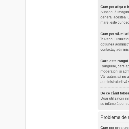
Cum pot afişa o i
Sunt două imagini 
general acestea lu
mare, este cunoscu
Cum pot să-mi af
În Panoul utilizat
opțiunea admnistra
contactați adminis
Care este rangul
Rangurile, care ap
moderatorii şi adm
Vă rugăm, să nu ab
administratorii vă
De ce când folose
Doar utilizatorii î
se întâmplă pentru
Probleme de s
Cum pot crea un 