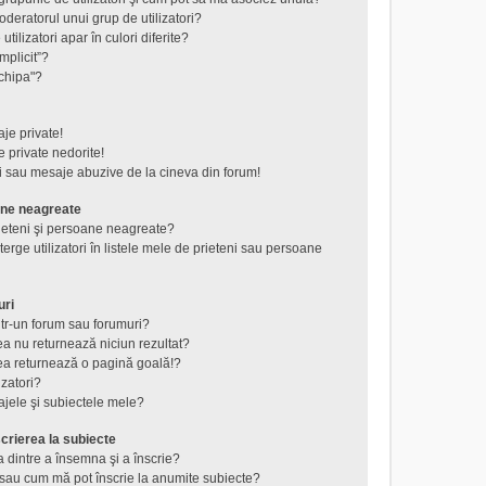
eratorul unui grup de utilizatori?
tilizatori apar în culori diferite?
mplicit”?
chipa"?
je private!
 private nedorite!
i sau mesaje abuzive de la cineva din forum!
ane neagreate
rieteni şi persoane neagreate?
rge utilizatori în listele mele de prieteni sau persoane
uri
tr-un forum sau forumuri?
a nu returnează niciun rezultat?
a returnează o pagină goală!?
izatori?
jele şi subiectele mele?
crierea la subiecte
a dintre a însemna şi a înscrie?
au cum mă pot înscrie la anumite subiecte?