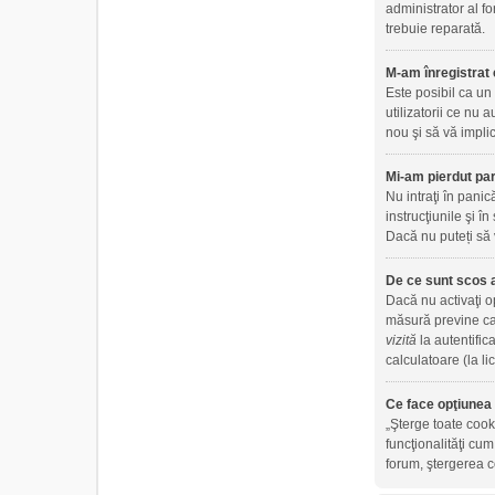
administrator al fo
trebuie reparată.
M-am înregistrat 
Este posibil ca un
utilizatorii ce nu
nou şi să vă implic
Mi-am pierdut par
Nu intraţi în panic
instrucţiunile şi în
Dacă nu puteți să 
De ce sunt scos 
Dacă nu activaţi 
măsură previne ca 
vizită
la autentific
calculatoare (la l
Ce face opţiunea 
„Şterge toate cook
funcţionalităţi cu
forum, ştergerea co