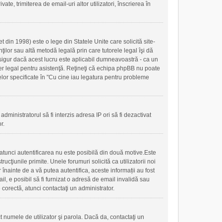
ate, trimiterea de email-uri altor utilizatori, înscrierea în
 din 1998) este o lege din Statele Unite care solicită site-
nţilor sau altă metodă legală prin care tutorele legal îşi dă
 sigur dacă acest lucru este aplicabil dumneavoastră - ca un
ilier legal pentru asistenţă. Reţineţi că echipa phpBB nu poate
 celor specificate în "Cu cine iau legatura pentru probleme
administratorul să fi interzis adresa IP ori să fi dezactivat
r.
, atunci autentificarea nu este posibilă din două motive.Este
ucţiunile primite. Unele forumuri solicită ca utilizatorii noi
r înainte de a vă putea autentifica, aceste informații au fost
mail, e posibil să fi furnizat o adresă de email invalidă sau
 corectă, atunci contactaţi un administrator.
t numele de utilizator şi parola. Dacă da, contactaţi un