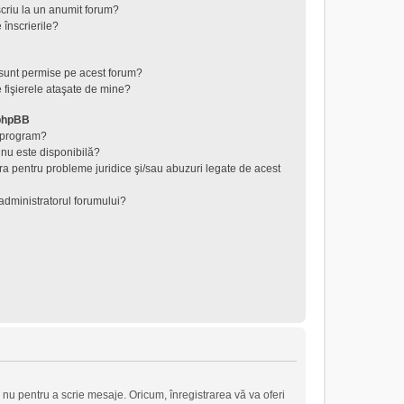
criu la un anumit forum?
 înscrierile?
 sunt permise pe acest forum?
 fişierele ataşate de mine?
 phpBB
t program?
 nu este disponibilă?
ra pentru probleme juridice şi/sau abuzuri legate de acest
administratorul forumului?
 nu pentru a scrie mesaje. Oricum, înregistrarea vă va oferi