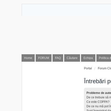
Home
FORUM
FAQ
Căutare
Echipa
Politica 
Portal
Forum Cl
Întrebări 
Probleme de auten
De ce trebuie să m
Ce este COPPA?
De ce nu mă pot î
Sunt înregistrat da