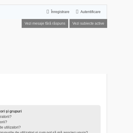
Înregistrare
Autentificare
Vezi mesaje fără răspuns
Vezi subiecte active
tori şi grupuri
ratorii?
orii?
e utilizatori?
 grupurile de utilizatori şi cum pot să mă asociez unuia?