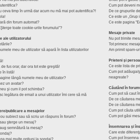
utentifica?
Cum pot deveni mod
u ceva timp în urmă dar acum nu mă mai pot autentifica?!
De ce grupurile de u
ola!
Ce este un „Grup i
fară din forum automat?
Ce este pagina "E
Şterge toate cookie-urile forumului”?
Mesaje private
e ale utilizatorului
Nu pot trimite mesa
tările?
Tot primesc mesaje
mele meu de utilizator să apară în lista utilizatorilor
Am primit spam-ur
Prieteni şi perso
ă!
Ce este lista de p
e fus orar, dar ora tot este greşită!
Cum pot adăuga/şte
în listă!
neagreate?
magine lângă numele meu de utilizator?
șez un avatar?
Căutând în forum
meu şi cum il pot schimba?
Cum pot să caut în
c legătura de email a unui utilizator îmi cere să mă
De ce căutarea me
De ce căutarea me
Cum pot căuta util
ere/publicare a mesajelor
Cum pot găsi mesa
ou subiect sau să scriu un răspuns în forum?
sau şterge un mesaj?
Însemnarea şi îns
daug semnătură la mesaj?
Care este diferenţ
sondaj?
Cum pot însemna s
ga mai multe opţiuni la sondaj?