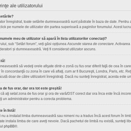
rinţe ale utilizatorului
etările?
ator înregistrat, toate setările dumneavoastră sunt păstrate în baza de date. Pentru a 
 click pe numele de utilizator din partea superioară a paginilor forumului. Acest lucru
umele meu de utilizator să apară în lista utilizatorilor conectați?
rului, sub “Setări forum”, veți găsi opțiunea
Ascunde starea de conectare
. Activarea
deratori și dumneavoastră. Veți fi considerat utilizator ascuns.
ctă!
avoastră să vedeţi orele afişate dintr-o zonă cu fus orar diferit faţă de cea în care 
r în concordanţă cu zona în care vă aflaţi, cum ar fi Bucureşti, Londra, Paris, etc. R
 făcută doar de către utilizatorii înregistraţi. Dacă nu sunteţi înregistrat, acesta este
de fus orar, dar ora tot este greşită!
că aţi setat zona de fus orar şi ora de vară/DST corect dar ora înca este încă incorec
i un administrator pentru a corecta problema.
 în listă!
l nu a instalat limba dumneavoastră sau nimeni nu a tradus încă acest forum în limb
te instala limba de care aveţi nevoie. Dacă pachetul de limbă nu există, sunteţi libe
-ul
phpBB
®.