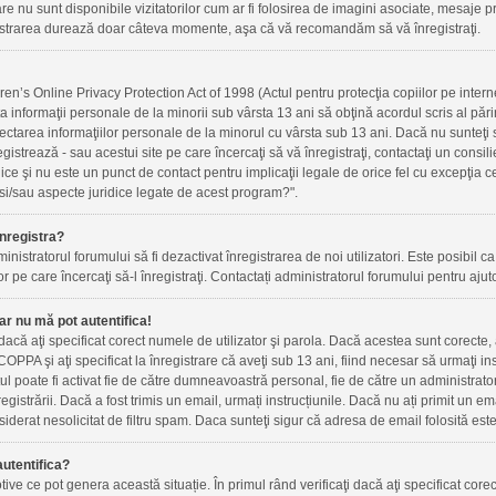
re nu sunt disponibile vizitatorilor cum ar fi folosirea de imagini asociate, mesaje priv
gistrarea durează doar câteva momente, aşa că vă recomandăm să vă înregistraţi.
n’s Online Privacy Protection Act of 1998 (Actul pentru protecţia copiilor pe internet
ta informaţii personale de la minorii sub vârsta 13 ani să obţină acordul scris al pări
ectarea informaţiilor personale de la minorul cu vârsta sub 13 ani. Dacă nu sunteţi
registrează - sau acestui site pe care încercaţi să vă înregistraţi, contactaţi un cons
idice şi nu este un punct de contact pentru implicaţii legale de orice fel cu excepţia
si/sau aspecte juridice legate de acest program?".
nregistra?
inistratorul forumului să fi dezactivat înregistrarea de noi utilizatori. Este posibil ca 
r pe care încercaţi să-l înregistraţi. Contactați administratorul forumului pentru ajuto
ar nu mă pot autentifica!
i dacă aţi specificat corect numele de utilizator şi parola. Dacă acestea sunt corecte
OPPA şi aţi specificat la înregistrare că aveţi sub 13 ani, fiind necesar să urmaţi instr
ntul poate fi activat fie de către dumneavoastră personal, fie de către un administrato
nregistrării. Dacă a fost trimis un email, urmați instrucțiunile. Dacă nu ați primit un e
iderat nesolicitat de filtru spam. Daca sunteţi sigur că adresa de email folosită este
utentifica?
ve ce pot genera această situație. În primul rând verificaţi dacă aţi specificat corec