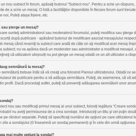
un nou subiect în forum, apăsaţi butonul "Subiect nou". Pentru a scrie un răspuns, 
inte de a scrie un mesaj. O listă a facilităţilor disponibile în fiecare forum sunt trec
e noi, Puteți atașa fișiere, etc.
 sau şterge un mesaj?
n care sunteţi administratorul sau moderatorul forumului, puteţi modifica sau şterge 
scurtă după publicare - apăsând butonul de modificare asociat mesajulului respect
ub mesaj când reveniţi la subiect care arată de câte ori aţi modificat acel mesaj îm
a subiect; nu va apărea dacă un moderator sau administrator a modificat mesajul, a
ţineţi că utilizatorii obișnuiți nu pot şterge un mesaj odată ce un alt utilizator a răs
daug semnătură la mesaj?
semnătură trebuie întâi să vă creaţi una folosind Panoul utilizatorului. Odată ce se
mularul de publicare pentru a vă adăuga semnătura. Puteţi, de asemenea, să vă ad
n profil. Dacă procedaţi astfel, puteţi să preveniţi adăugarea semnăturii unor anu
sondaj?
iect nou sau modificaţi primul mesaj al unui subiect, folosiți legătura “Creare sonda
probabil nu aveţi permisiunea de a crea sondaje. Introduceţi un titlu şi cel puţin do
ne pe rânduri separate. Puteţi să specificaţi numărul de opţiuni pe care utilizatorul le
a în zile a sondajului (0 înseamnă un sondaj permanent) şi în cele din urmă opţiunea c
ga mai multe opţiuni la sondaj?