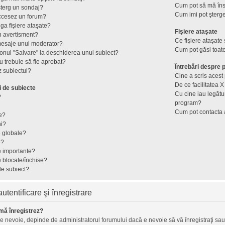
Cum pot să mă îns
terg un sondaj?
Cum imi pot şterge
ccesez un forum?
ga fişiere ataşate?
Fişiere ataşate
n avertisment?
Ce fişiere ataşate
mesaje unui moderator?
Cum pot găsi toate
onul "Salvare" la deschiderea unui subiect?
 trebuie să fie aprobat?
Întrebări despre
 subiectul?
Cine a scris aces
De ce facilitatea X
i de subiecte
Cu cine iau legătu
?
program?
Cum pot contacta 
e?
ni?
e globale?
e?
e importante?
e blocate/închise?
de subiect?
tentificare şi înregistrare
mă înregistrez?
ie nevoie, depinde de administratorul forumului dacă e nevoie să vă înregistraţi sau