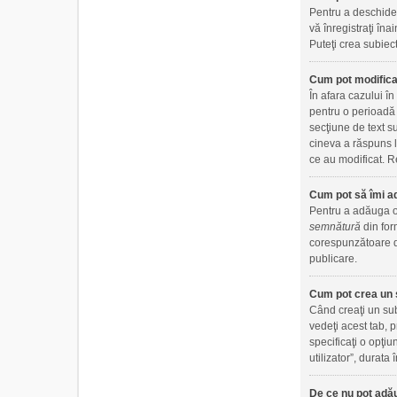
Pentru a deschide 
vă înregistraţi îna
Puteţi crea subiect
Cum pot modifica
În afara cazului î
pentru o perioadă 
secţiune de text s
cineva a răspuns l
ce au modificat. Re
Cum pot să îmi a
Pentru a adăuga o 
semnătură
din for
corespunzătoare di
publicare.
Cum pot crea un 
Când creaţi un sub
vedeţi acest tab, 
specificaţi o opţiu
utilizator”, durat
De ce nu pot adău