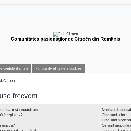
Comunitatea pasionaţilor de Citroën din România
de confidentialitate
Politica de utilizare a cookies
ubCitroen
puse frecvent
tificare şi înregistrare
Niveluri de utiliza
ă înregistrez?
Cine sunt administ
Cine sunt moderat
nregistra?
Ce sunt grupurile d
r nu mă pot autentifica!
Unde pot fi găsite