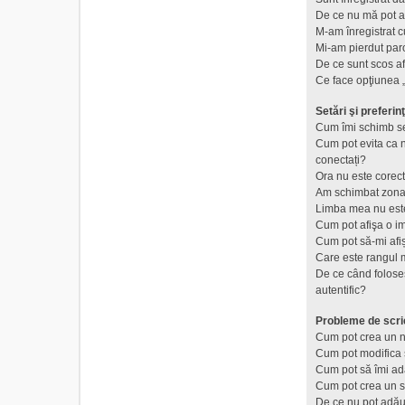
De ce nu mă pot a
M-am înregistrat c
Mi-am pierdut par
De ce sunt scos a
Ce face opţiunea „
Setări şi preferinţ
Cum îmi schimb se
Cum pot evita ca nu
conectați?
Ora nu este corect
Am schimbat zona d
Limba mea nu este 
Cum pot afişa o i
Cum pot să-mi afi
Care este rangul 
De ce când foloses
autentific?
Probleme de scri
Cum pot crea un n
Cum pot modifica 
Cum pot să îmi a
Cum pot crea un 
De ce nu pot adău