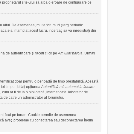
a proprietarul site-ului să aibă o eroare de configurare ce
sau altul. De asemenea, multe forumuri şterg periodic
că s-a întâmplat acest lucru, încercaţi să vă înregistraţi din
na de autentificare şi faceți click pe
Am uitat parola
. Urmaţi
autentificat doar pentru o perioadă de timp prestabilită. Această
ot timpul, bifaţi opţiunea
Autentifică-mă automat la fiecare
cum ar fi de la o bibliotecă, internet cafe, laborator de
tă de către un adminstrator al forumului.
tentificat pe forum. Cookie permite de asemenea
. Dacă aveţi probleme cu conectarea sau deconectarea în/din