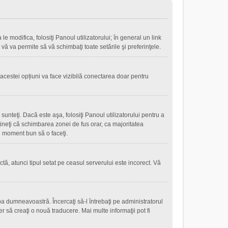
le modifica, folosiţi Panoul utilizatorului; în general un link
 vă va permite să vă schimbaţi toate setările şi preferinţele.
 acestei opțiuni va face vizibilă conectarea doar pentru
sunteţi. Dacă este aşa, folosiţi Panoul utilizatorului pentru a
eţineţi că schimbarea zonei de fus orar, ca majoritatea
 un moment bun să o faceţi.
tă, atunci tipul setat pe ceasul serverului este incorect. Vă
a dumneavoastră. Încercaţi să-l întrebaţi pe administratorul
r să creaţi o nouă traducere. Mai multe informaţii pot fi