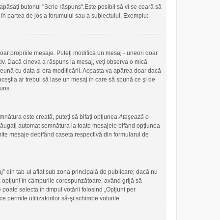
apăsați butonul "Scrie răspuns".Este posibil să vi se ceară să
ute în partea de jos a forumului sau a subiectului. Exemplu:
doar propriile mesaje. Puteţi modifica un mesaj - uneori doar
iv. Dacă cineva a răspuns la mesaj, veţi observa o mică
preună cu data şi ora modificării. Aceasta va apărea doar dacă
ceştia ar trebui să lase un mesaj în care să spună ce şi de
puns.
mnătura este creată, puteţi să bifaţi opţiunea
Ataşează o
ăugaţi automat semnătura la toate mesajele bifând opţiunea
mite mesaje debifând caseta respectivă din formularul de
j” din tab-ul aflat sub zona principală de publicare; dacă nu
uă opţiuni în câmpurile corespunzătoare, având grijă să
 poate selecta în timpul votării folosind „Opţiuni per
e permite utilizatorilor să-şi schimbe voturile.