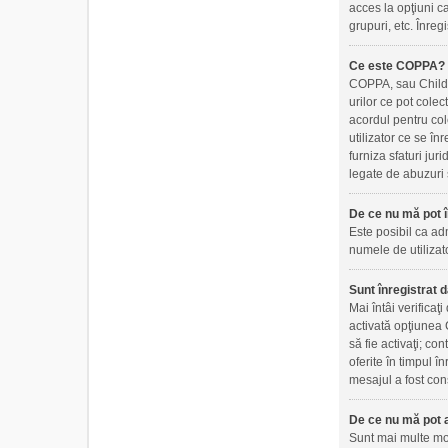
acces la opţiuni ca
grupuri, etc. Înre
Ce este COPPA?
COPPA, sau Childre
urilor ce pot colec
acordul pentru col
utilizator ce se în
furniza sfaturi jur
legate de abuzuri 
De ce nu mă pot î
Este posibil ca adm
numele de utilizato
Sunt înregistrat d
Mai întâi verificaţ
activată opţiunea C
să fie activaţi; co
oferite în timpul î
mesajul a fost cons
De ce nu mă pot a
Sunt mai multe moti