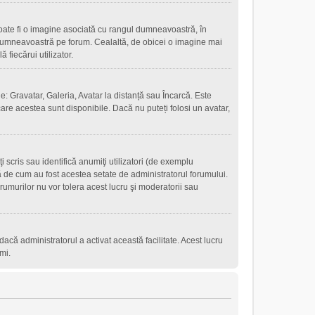
oate fi o imagine asociată cu rangul dumneavoastră, în
 dumneavoastră pe forum. Cealaltă, de obicei o imagine mai
fiecărui utilizator.
e: Gravatar, Galeria, Avatar la distanță sau Încarcă. Este
are acestea sunt disponibile. Dacă nu puteți folosi un avatar,
scris sau identifică anumiţi utilizatori (de exemplu
ţă de cum au fost acestea setate de administratorul forumului.
rumurilor nu vor tolera acest lucru şi moderatorii sau
r dacă administratorul a activat această facilitate. Acest lucru
mi.