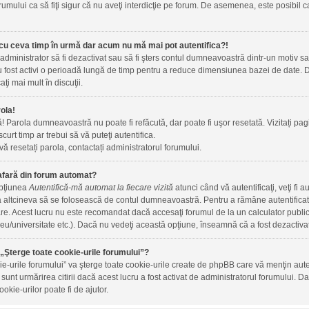
rumului ca să fiţi sigur că nu aveţi interdicţie pe forum. De asemenea, este posibil c
cu ceva timp în urmă dar acum nu mă mai pot autentifica?!
 administrator să fi dezactivat sau să fi şters contul dumneavoastră dintr-un motiv 
 au fost activi o perioadă lungă de timp pentru a reduce dimensiunea bazei de date. Da
aţi mai mult în discuţii.
ola!
ă! Parola dumneavoastră nu poate fi refăcută, dar poate fi uşor resetată. Vizitați pagi
 scurt timp ar trebui să vă puteţi autentifica.
vă resetați parola, contactați administratorul forumului.
afară din forum automat?
opţiunea
Autentifică-mă automat la fiecare vizită
atunci când vă autentificaţi, veţi fi 
altcineva să se folosească de contul dumneavoastră. Pentru a rămâne autentificat t
are. Acest lucru nu este recomandat dacă accesaţi forumul de la un calculator public, 
iceu/universitate etc.). Dacă nu vedeţi această opţiune, înseamnă că a fost dezactiva
„Şterge toate cookie-urile forumului”?
ie-urile forumului” va şterge toate cookie-urile create de phpBB care vă menţin au
m sunt urmărirea citirii dacă acest lucru a fost activat de administratorul forumului
okie-urilor poate fi de ajutor.