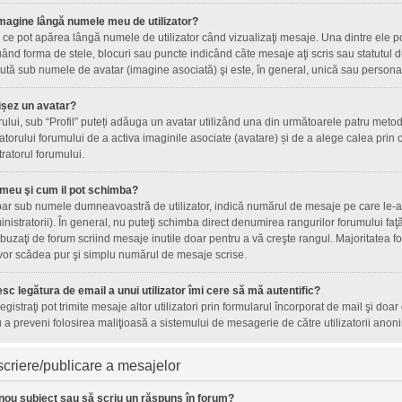
magine lângă numele meu de utilizator?
ce pot apărea lângă numele de utilizator când vizualizaţi mesaje. Una dintre ele p
ând forma de stele, blocuri sau puncte indicând câte mesaje aţi scris sau statutul
tă sub numele de avatar (imagine asociată) şi este, în general, unică sau personală 
ișez un avatar?
orului, sub “Profil” puteți adăuga un avatar utilizând una din următoarele patru metod
torului forumului de a activa imaginile asociate (avatare) și de a alege calea prin c
tratorul forumului.
 meu şi cum il pot schimba?
ar sub numele dumneavoastră de utilizator, indică numărul de mesaje pe care le-aţi 
inistratorii). În general, nu puteţi schimba direct denumirea rangurilor forumului fa
uzaţi de forum scriind mesaje inutile doar pentru a vă creşte rangul. Majoritatea fo
 vor scădea pur şi simplu numărul de mesaje scrise.
sc legătura de email a unui utilizator îmi cere să mă autentific?
nregistraţi pot trimite mesaje altor utilizatori prin formularul încorporat de mail şi doa
 a preveni folosirea maliţioasă a sistemului de mesagerie de către utilizatorii anoni
criere/publicare a mesajelor
nou subiect sau să scriu un răspuns în forum?