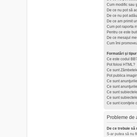
Cum modific sau ş
De ce nu pot să a
De ce nu pot adău
De ce am primit u
Cum pot raporta 
Pentru ce este but
De ce mesajul meu
Cum îmi promovez
Formatări şi tipur
Ce este codul BB
Pot folosi HTML?
Ce sunt Zâmbetel
Pot publica imagi
Ce sunt anunţuril
Ce sunt anunţuril
Ce sunt subiectel
Ce sunt subiectel
Ce sunt iconiţele 
Probleme de au
De ce trebuie să 
S-ar putea să nu f