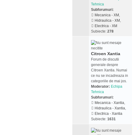
Tehnica
Subforumuri:
Mecanica - XM
,
Hidraulica - XM
,
Electrica - XM
Subiecte:
278
Citroen Xantia
Forum de discutii
generale despre
Citroen Xantia. Numai
ce nu se incadreaza in
categoriile de mai jos.
Moderator:
Echipa
Tehnica
Subforumuri:
Mecanica - Xantia
,
Hidraulica - Xantia
,
Electrica - Xantia
Subiecte:
1631