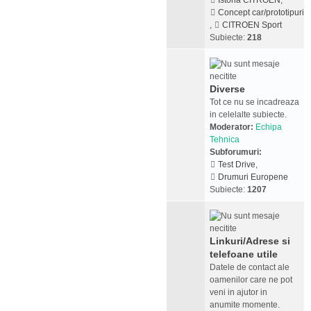
Istoria CITROEN
,
Concept car/prototipuri
,
CITROEN Sport
Subiecte:
218
Diverse
Tot ce nu se incadreaza
in celelalte subiecte.
Moderator:
Echipa
Tehnica
Subforumuri:
Test Drive
,
Drumuri Europene
Subiecte:
1207
Linkuri/Adrese si
telefoane utile
Datele de contact ale
oamenilor care ne pot
veni in ajutor in
anumite momente.