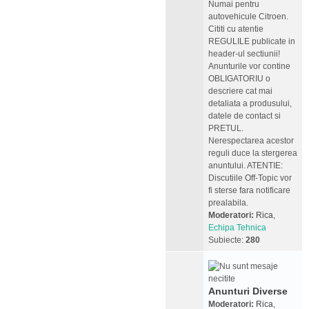
Numai pentru
autovehicule Citroen.
Cititi cu atentie
REGULILE publicate in
header-ul sectiunii!
Anunturile vor contine
OBLIGATORIU o
descriere cat mai
detaliata a produsului,
datele de contact si
PRETUL.
Nerespectarea acestor
reguli duce la stergerea
anuntului. ATENTIE:
Discutiile Off-Topic vor
fi sterse fara notificare
prealabila.
Moderatori:
Rica
,
Echipa Tehnica
Subiecte:
280
Anunturi Diverse
Moderatori:
Rica
,