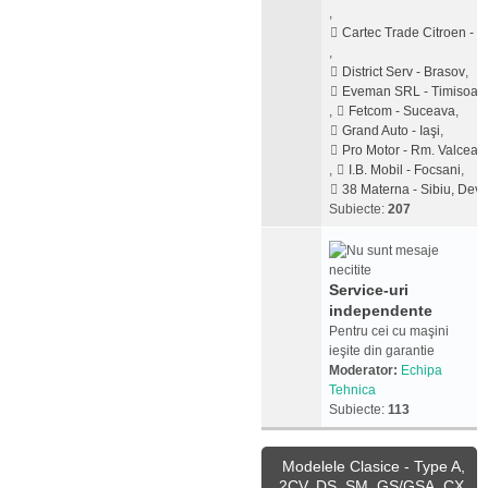
,
Cartec Trade Citroen - Pi
,
District Serv - Brasov
,
Eveman SRL - Timisoar
,
Fetcom - Suceava
,
Grand Auto - Iaşi
,
Pro Motor - Rm. Valcea
,
I.B. Mobil - Focsani
,
38 Materna - Sibiu, Dev
Subiecte:
207
Service-uri
independente
Pentru cei cu maşini
ieşite din garantie
Moderator:
Echipa
Tehnica
Subiecte:
113
Modelele Clasice - Type A,
2CV, DS, SM, GS/GSA, CX,