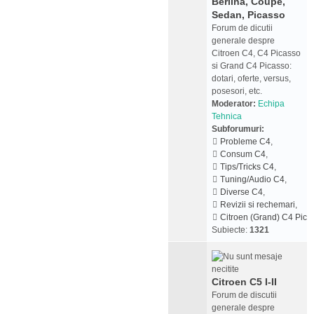
Berlina, Coupe,
Sedan, Picasso
Forum de dicutii
generale despre
Citroen C4, C4 Picasso
si Grand C4 Picasso:
dotari, oferte, versus,
posesori, etc.
Moderator:
Echipa
Tehnica
Subforumuri:
Probleme C4
,
Consum C4
,
Tips/Tricks C4
,
Tuning/Audio C4
,
Diverse C4
,
Revizii si rechemari
,
Citroen (Grand) C4 Pica
Subiecte:
1321
Citroen C5 I-II
Forum de discutii
generale despre