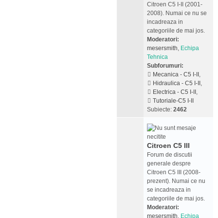
Citroen C5 I-II (2001-
2008). Numai ce nu se
incadreaza in
categoriile de mai jos.
Moderatori:
mesersmith
,
Echipa
Tehnica
Subforumuri:
Mecanica - C5 I-II
,
Hidraulica - C5 I-II
,
Electrica - C5 I-II
,
Tutoriale-C5 I-II
Subiecte:
2462
Citroen C5 III
Forum de discutii
generale despre
Citroen C5 III (2008-
prezent). Numai ce nu
se incadreaza in
categoriile de mai jos.
Moderatori:
mesersmith
,
Echipa