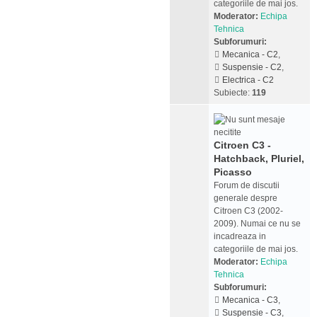
categoriile de mai jos.
Moderator:
Echipa
Tehnica
Subforumuri:
Mecanica - C2
,
Suspensie - C2
,
Electrica - C2
Subiecte:
119
Citroen C3 -
Hatchback, Pluriel,
Picasso
Forum de discutii
generale despre
Citroen C3 (2002-
2009). Numai ce nu se
incadreaza in
categoriile de mai jos.
Moderator:
Echipa
Tehnica
Subforumuri:
Mecanica - C3
,
Suspensie - C3
,