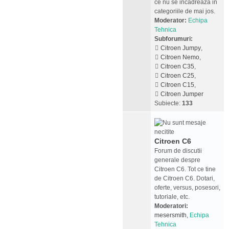
ce nu se incadreaza in
categoriile de mai jos.
Moderator:
Echipa
Tehnica
Subforumuri:
Citroen Jumpy
,
Citroen Nemo
,
Citroen C35
,
Citroen C25
,
Citroen C15
,
Citroen Jumper
Subiecte:
133
Citroen C6
Forum de discutii
generale despre
Citroen C6. Tot ce tine
de Citroen C6. Dotari,
oferte, versus, posesori,
tutoriale, etc.
Moderatori:
mesersmith
,
Echipa
Tehnica