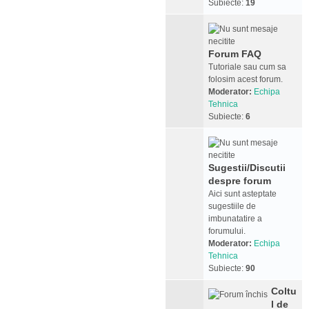
Subiecte:
19
Forum FAQ
Tutoriale sau cum sa
folosim acest forum.
Moderator:
Echipa
Tehnica
Subiecte:
6
Sugestii/Discutii
despre forum
Aici sunt asteptate
sugestiile de
imbunatatire a
forumului.
Moderator:
Echipa
Tehnica
Subiecte:
90
Coltu
l de