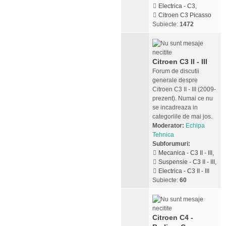
Electrica - C3
,
Citroen C3 Picasso
Subiecte:
1472
Citroen C3 II - III
Forum de discutii
generale despre
Citroen C3 II - III (2009-
prezent). Numai ce nu
se incadreaza in
categoriile de mai jos.
Moderator:
Echipa
Tehnica
Subforumuri:
Mecanica - C3 II - III
,
Suspensie - C3 II - III
,
Electrica - C3 II - III
Subiecte:
60
Citroen C4 -