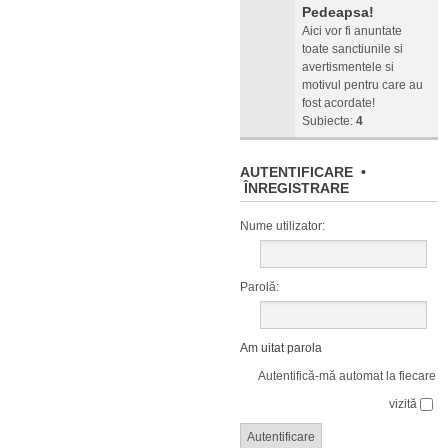
Pedeapsa!
Aici vor fi anuntate
toate sanctiunile si
avertismentele si
motivul pentru care au
fost acordate!
Subiecte:
4
AUTENTIFICARE
•
ÎNREGISTRARE
Nume utilizator:
Parolă:
Am uitat parola
Autentifică-mă automat la fiecare
vizită