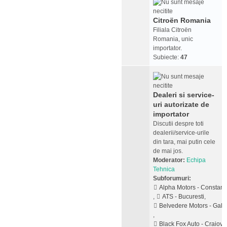
Citroën Romania
Filiala Citroën
Romania, unic
importator.
Subiecte:
47
Dealeri si service-
uri autorizate de
importator
Discutii despre toti
dealerii/service-urile
din tara, mai putin cele
de mai jos.
Moderator:
Echipa
Tehnica
Subforumuri:
Alpha Motors - Constant
,
ATS - Bucuresti
,
Belvedere Motors - Galat
,
Black Fox Auto - Craiova