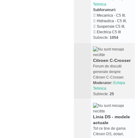
Tehnica
Subforumuri:
Mecanica - C5 III
,
Hidraulica - C5 III
,
Suspensie C5 III
,
Electrica C5 III
Subiecte:
1054
Citroen C-Crosser
Forum de discutii
generale despre
Citroen C-Crosser.
Moderator:
Echipa
Tehnica
Subiecte:
25
Linia DS - modele
actuale
Tot ce tine de gama
Citroen DS, dotari,