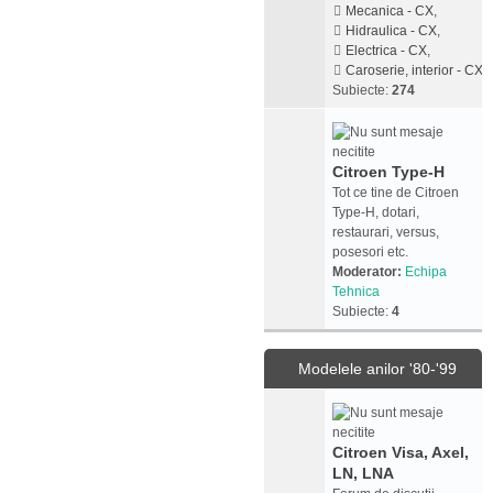
Mecanica - CX
,
Hidraulica - CX
,
Electrica - CX
,
Caroserie, interior - CX
Subiecte:
274
Citroen Type-H
Tot ce tine de Citroen
Type-H, dotari,
restaurari, versus,
posesori etc.
Moderator:
Echipa
Tehnica
Subiecte:
4
Modelele anilor '80-'99
Citroen Visa, Axel,
LN, LNA