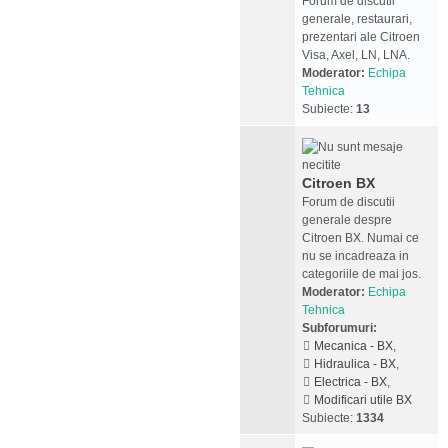
Forum de discutii
generale, restaurari,
prezentari ale Citroen
Visa, Axel, LN, LNA.
Moderator:
Echipa
Tehnica
Subiecte:
13
Citroen BX
Forum de discutii
generale despre
Citroen BX. Numai ce
nu se incadreaza in
categoriile de mai jos.
Moderator:
Echipa
Tehnica
Subforumuri:
Mecanica - BX
,
Hidraulica - BX
,
Electrica - BX
,
Modificari utile BX
Subiecte:
1334