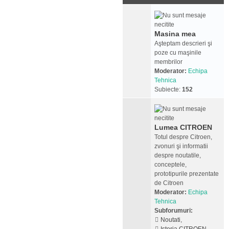
Masina mea
Aşteptam descrieri şi
poze cu maşinile
membrilor
Moderator:
Echipa
Tehnica
Subiecte:
152
Lumea CITROEN
Totul despre Citroen,
zvonuri şi informatii
despre noutatile,
conceptele,
prototipurile prezentate
de Citroen
Moderator:
Echipa
Tehnica
Subforumuri:
Noutati
,