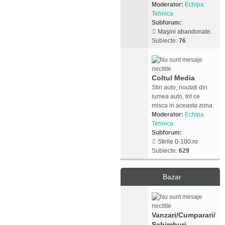
Moderator:
Echipa
Tehnica
Subforum:
Maşini abandonate.
Subiecte:
76
Coltul Media
Stiri auto, noutati din
lumea auto, tot ce
misca in aceasta zona.
Moderator:
Echipa
Tehnica
Subforum:
Stirile 0-100.ro
Subiecte:
629
Bazar
Vanzari/Cumparari/
Schimburi