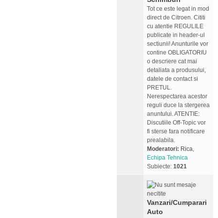
Tot ce este legat in mod
direct de Citroen. Cititi
cu atentie REGULILE
publicate in header-ul
sectiunii! Anunturile vor
contine OBLIGATORIU
o descriere cat mai
detaliata a produsului,
datele de contact si
PRETUL.
Nerespectarea acestor
reguli duce la stergerea
anuntului. ATENTIE:
Discutiile Off-Topic vor
fi sterse fara notificare
prealabila.
Moderatori:
Rica
,
Echipa Tehnica
Subiecte:
1021
Vanzari/Cumparari
Auto