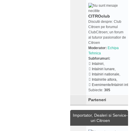
CITROclub
Discutii despre: Club
Citroen pe forumul
ClubCitroen; un forum
al tuturor pasionatior de
Citroen
Moderator:
Echipa
Tehnica
Subforumuri:
Intalniri
,
Intalniri lunare
,
Intalniri nationale
,
Intalnirile altora
,
Evenimente/Intalniri inte
Subiecte:
305
Parteneri
Importator, Dealeri si Service-
uri Citroen