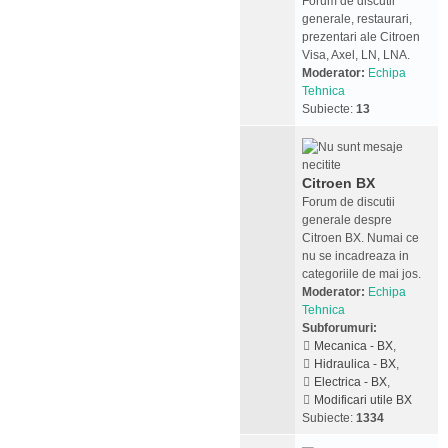
Forum de discutii
generale, restaurari,
prezentari ale Citroen
Visa, Axel, LN, LNA.
Moderator:
Echipa
Tehnica
Subiecte:
13
Citroen BX
Forum de discutii
generale despre
Citroen BX. Numai ce
nu se incadreaza in
categoriile de mai jos.
Moderator:
Echipa
Tehnica
Subforumuri:
Mecanica - BX
,
Hidraulica - BX
,
Electrica - BX
,
Modificari utile BX
Subiecte:
1334