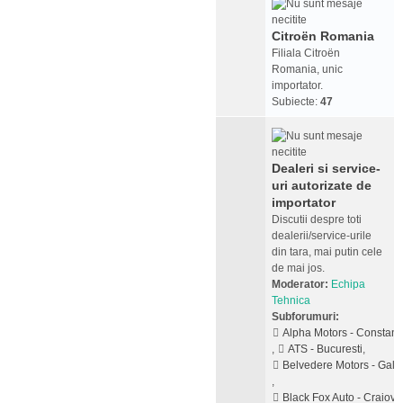
Citroën Romania
Filiala Citroën
Romania, unic
importator.
Subiecte:
47
Dealeri si service-
uri autorizate de
importator
Discutii despre toti
dealerii/service-urile
din tara, mai putin cele
de mai jos.
Moderator:
Echipa
Tehnica
Subforumuri:
Alpha Motors - Constant
,
ATS - Bucuresti
,
Belvedere Motors - Galat
,
Black Fox Auto - Craiova