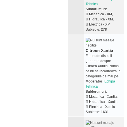
Tehnica
Subforumuri:
Mecanica - XM
,
Hidraulica - XM
,
Electrica - XM
Subiecte:
278
Citroen Xantia
Forum de discutii
generale despre
Citroen Xantia. Numai
ce nu se incadreaza in
categoriile de mai jos.
Moderator:
Echipa
Tehnica
Subforumuri:
Mecanica - Xantia
,
Hidraulica - Xantia
,
Electrica - Xantia
Subiecte:
1631