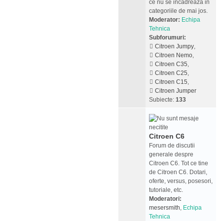
ce nu se incadreaza in
categoriile de mai jos.
Moderator:
Echipa
Tehnica
Subforumuri:
Citroen Jumpy
,
Citroen Nemo
,
Citroen C35
,
Citroen C25
,
Citroen C15
,
Citroen Jumper
Subiecte:
133
Citroen C6
Forum de discutii
generale despre
Citroen C6. Tot ce tine
de Citroen C6. Dotari,
oferte, versus, posesori,
tutoriale, etc.
Moderatori:
mesersmith
,
Echipa
Tehnica