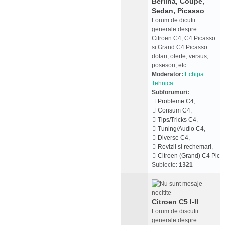
Berlina, Coupe,
Sedan, Picasso
Forum de dicutii
generale despre
Citroen C4, C4 Picasso
si Grand C4 Picasso:
dotari, oferte, versus,
posesori, etc.
Moderator:
Echipa
Tehnica
Subforumuri:
Probleme C4
,
Consum C4
,
Tips/Tricks C4
,
Tuning/Audio C4
,
Diverse C4
,
Revizii si rechemari
,
Citroen (Grand) C4 Pica
Subiecte:
1321
Citroen C5 I-II
Forum de discutii
generale despre