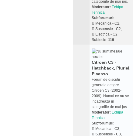
categoriile de mai jos.
Moderator:
Echipa
Tehnica
Subforumuri:
Mecanica - C2
,
Suspensie - C2
,
Electrica - C2
Subiecte:
119
Citroen C3 -
Hatchback, Pluriel,
Picasso
Forum de discutii
generale despre
Citroen C3 (2002-
2009). Numai ce nu se
incadreaza in
categoriile de mai jos.
Moderator:
Echipa
Tehnica
Subforumuri:
Mecanica - C3
,
Suspensie - C3
,