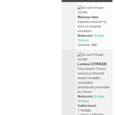
Masina mea
Aşteptam descrieri şi
poze cu maşinile
membrilor
Moderator:
Echipa
Tehnica
Subiecte:
152
Lumea CITROEN
Totul despre Citroen,
zvonuri şi informatii
despre noutatile,
conceptele,
prototipurile prezentate
de Citroen
Moderator:
Echipa
Tehnica
Subforumuri:
Noutati
,