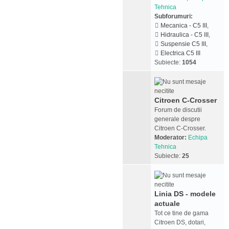
Tehnica
Subforumuri:
Mecanica - C5 III
,
Hidraulica - C5 III
,
Suspensie C5 III
,
Electrica C5 III
Subiecte:
1054
Citroen C-Crosser
Forum de discutii
generale despre
Citroen C-Crosser.
Moderator:
Echipa
Tehnica
Subiecte:
25
Linia DS - modele
actuale
Tot ce tine de gama
Citroen DS, dotari,