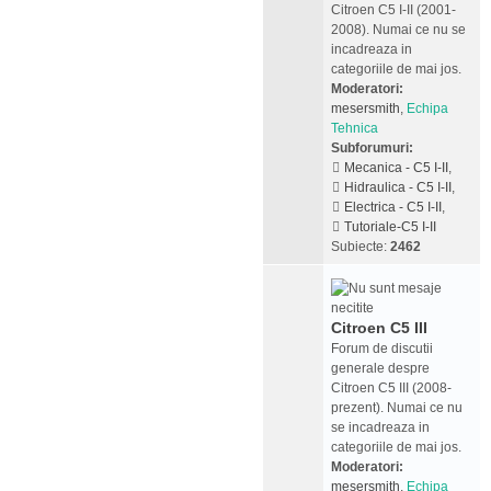
Citroen C5 I-II (2001-
2008). Numai ce nu se
incadreaza in
categoriile de mai jos.
Moderatori:
mesersmith
,
Echipa
Tehnica
Subforumuri:
Mecanica - C5 I-II
,
Hidraulica - C5 I-II
,
Electrica - C5 I-II
,
Tutoriale-C5 I-II
Subiecte:
2462
Citroen C5 III
Forum de discutii
generale despre
Citroen C5 III (2008-
prezent). Numai ce nu
se incadreaza in
categoriile de mai jos.
Moderatori:
mesersmith
,
Echipa