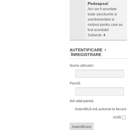
Pedeapsa!
Aici vor fi anuntate
toate sanctiunile si
avertismentele si
motivul pentru care au
fost acordate!
Subiecte:
4
AUTENTIFICARE
•
ÎNREGISTRARE
Nume utilizator:
Parolă:
Am uitat parola
Autentifică-mă automat la fiecare
vizită