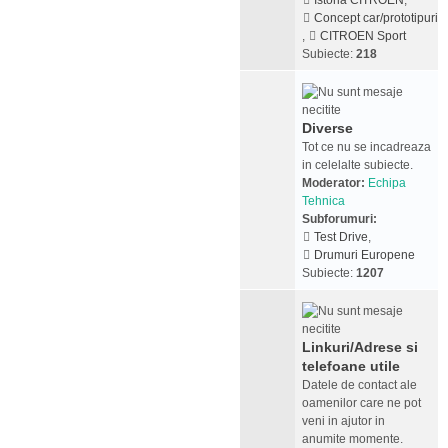
Istoria CITROEN
,
Concept car/prototipuri
,
CITROEN Sport
Subiecte:
218
Diverse
Tot ce nu se incadreaza
in celelalte subiecte.
Moderator:
Echipa
Tehnica
Subforumuri:
Test Drive
,
Drumuri Europene
Subiecte:
1207
Linkuri/Adrese si
telefoane utile
Datele de contact ale
oamenilor care ne pot
veni in ajutor in
anumite momente.