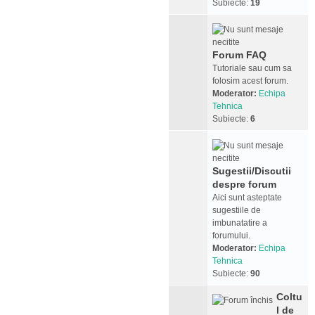
Subiecte:
19
Forum FAQ
Tutoriale sau cum sa
folosim acest forum.
Moderator:
Echipa
Tehnica
Subiecte:
6
Sugestii/Discutii
despre forum
Aici sunt asteptate
sugestiile de
imbunatatire a
forumului.
Moderator:
Echipa
Tehnica
Subiecte:
90
Coltu
l de