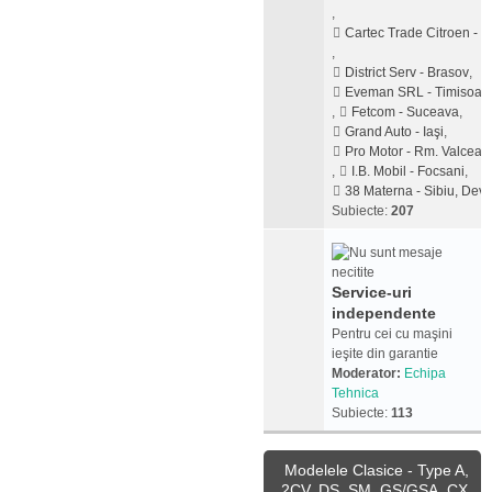
,
Cartec Trade Citroen - Pi
,
District Serv - Brasov
,
Eveman SRL - Timisoar
,
Fetcom - Suceava
,
Grand Auto - Iaşi
,
Pro Motor - Rm. Valcea
,
I.B. Mobil - Focsani
,
38 Materna - Sibiu, Dev
Subiecte:
207
Service-uri
independente
Pentru cei cu maşini
ieşite din garantie
Moderator:
Echipa
Tehnica
Subiecte:
113
Modelele Clasice - Type A,
2CV, DS, SM, GS/GSA, CX,