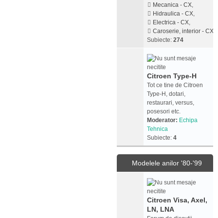
Mecanica - CX
,
Hidraulica - CX
,
Electrica - CX
,
Caroserie, interior - CX
Subiecte:
274
Citroen Type-H
Tot ce tine de Citroen
Type-H, dotari,
restaurari, versus,
posesori etc.
Moderator:
Echipa
Tehnica
Subiecte:
4
Modelele anilor '80-'99
Citroen Visa, Axel,
LN, LNA