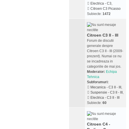
Electrica - C3
,
Citroen C3 Picasso
Subiecte:
1472
Citroen C3 II - III
Forum de discutii
generale despre
Citroen C3 II - III (2009-
prezent). Numai ce nu
se incadreaza in
categoriile de mai jos.
Moderator:
Echipa
Tehnica
Subforumuri:
Mecanica - C3 II - III
,
Suspensie - C3 II - III
,
Electrica - C3 II - III
Subiecte:
60
Citroen C4 -