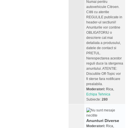
Numai pentru
autovehicule Citroen.
Cititi cu atentie
REGULILE publicate in
header-ul sectiunii!
Anunturile vor contine
OBLIGATORIU o
descriere cat mai
detaliata a produsului,
datele de contact si
PRETUL.
Nerespectarea acestor
reguli duce la stergerea
anuntului. ATENTIE:
Discutiile Off-Topic vor
fi sterse fara notificare
prealabila.
Moderatori:
Rica
,
Echipa Tehnica
Subiecte:
280
Anunturi Diverse
Moderatori:
Rica
,