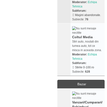
Moderator:
Echipa
Tehnica
Subforum:
Maşini abandonate.
Subiecte:
76
Coltul Media
Stiri auto, noutati din
lumea auto, tot ce
misca in aceasta zona.
Moderator:
Echipa
Tehnica
Subforum:
Stirile 0-100.ro
Subiecte:
628
Bazar
Vanzari/Cumparari/
Schimburi