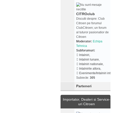
CITROclub
Discutii despre: Club
Citroen pe forumul
ClubCitroen; un forum
al tuturor pasionatior de
Citroen
Moderator:
Echipa
Tehnica
Subforumuri:
Intalniri
,
Intalniri lunare
,
Intalniri nationale
,
Intalnirile altora
,
Evenimente/Intalniri inte
Subiecte:
305
Parteneri
Importator, Dealeri si Service-
uri Citroen