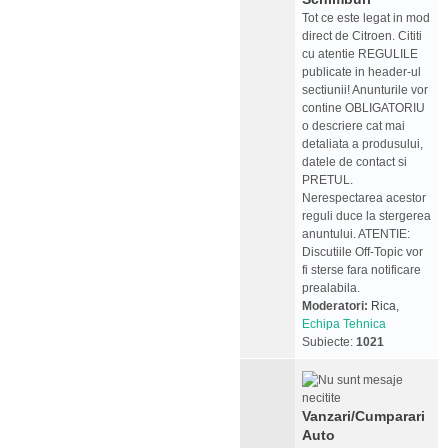
Tot ce este legat in mod
direct de Citroen. Cititi
cu atentie REGULILE
publicate in header-ul
sectiunii! Anunturile vor
contine OBLIGATORIU
o descriere cat mai
detaliata a produsului,
datele de contact si
PRETUL.
Nerespectarea acestor
reguli duce la stergerea
anuntului. ATENTIE:
Discutiile Off-Topic vor
fi sterse fara notificare
prealabila.
Moderatori:
Rica
,
Echipa Tehnica
Subiecte:
1021
Vanzari/Cumparari
Auto