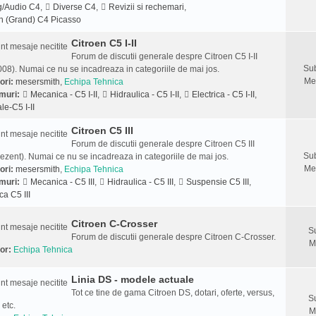
g/Audio C4
,
Diverse C4
,
Revizii si rechemari
,
n (Grand) C4 Picasso
Citroen C5 I-II
Forum de discutii generale despre Citroen C5 I-II
Sub
08). Numai ce nu se incadreaza in categoriile de mai jos.
Me
ori:
mesersmith
,
Echipa Tehnica
muri:
Mecanica - C5 I-II
,
Hidraulica - C5 I-II
,
Electrica - C5 I-II
,
le-C5 I-II
Citroen C5 III
Forum de discutii generale despre Citroen C5 III
Sub
ezent). Numai ce nu se incadreaza in categoriile de mai jos.
Me
ori:
mesersmith
,
Echipa Tehnica
muri:
Mecanica - C5 III
,
Hidraulica - C5 III
,
Suspensie C5 III
,
ca C5 III
Citroen C-Crosser
S
Forum de discutii generale despre Citroen C-Crosser.
M
or:
Echipa Tehnica
Linia DS - modele actuale
Tot ce tine de gama Citroen DS, dotari, oferte, versus,
S
 etc.
M