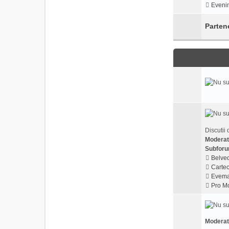
Evenim
Parten
Discutii 
Moderat
Subforu
Belved
Cartec
Evema
Pro Mo
Moderat