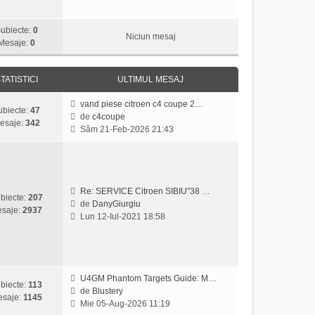
z
i
ubiecte:
0
u
Niciun mesaj
Mesaje:
0
l
t
i
TATISTICI
ULTIMUL MESAJ
m
u
vand piese citroen c4 coupe 2…
ubiecte:
47
l
de
c4coupe
esaje:
342
m
V
Sâm 21-Feb-2026 21:43
e
e
s
z
a
i
j
u
l
Re: SERVICE Citroen SIBIU"38 …
biecte:
207
t
de
DanyGiurgiu
saje:
2937
V
i
Lun 12-Iul-2021 18:58
e
m
z
u
i
l
u
m
l
e
U4GM Phantom Targets Guide: M…
biecte:
113
t
s
de
Blustery
saje:
1145
V
i
a
Mie 05-Aug-2026 11:19
e
m