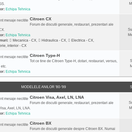
M
GS.
or:
Echipa Tehnica
Citroen CX
Forum de discutii generale, restaurari, prezentari ale
Su
CX.
Me
or:
Echipa Tehnica
muri:
Mecanica - CX
,
Hidraulica - CX
,
Electrica - CX
,
rie, interior - CX
Citroen Type-H
S
Tot ce tine de Citroen Type-H, dotari, restaurari, versus,
M
 etc.
or:
Echipa Tehnica
MODELELE ANILOR '80-'99
S
Citroen Visa, Axel, LN, LNA
S
Forum de discutii generale, restaurari, prezentari ale
M
Visa, Axel, LN, LNA.
or:
Echipa Tehnica
Citroen BX
Forum de discutii generale despre Citroen BX. Numai