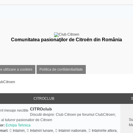
Comunitatea pasionaţilor de Citroën din România
de utilizare a cookies
Politica de confidentialitate
ubCitroen
CITROCLUB
S
CITROclub
Discutii despre: Club Citroen pe forumul ClubCitroen;
Su
 al tuturor pasionatior de Citroen
Me
or:
Echipa Tehnica
muri:
Intalniri
,
Intalniri lunare
,
Intalniri nationale
,
Intalnirile altora
,