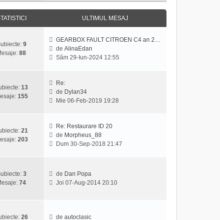
j
z
u
i
l
TATISTICI
ULTIMUL MESAJ
u
m
l
e
GEARBOX FAULT CITROEN C4 an 2…
t
s
ubiecte:
9
de
AlinaEdan
i
a
esaje:
88
V
Sâm 29-Iun-2024 12:55
m
j
e
u
z
l
i
Re:
m
ubiecte:
13
u
de
Dylan34
e
esaje:
155
V
l
Mie 06-Feb-2019 19:28
s
e
t
a
z
i
j
i
m
Re: Restaurare ID 20
ubiecte:
21
u
u
de
Morpheus_88
esaje:
203
V
l
l
Dum 30-Sep-2018 21:47
e
t
m
z
i
e
i
m
s
ubiecte:
3
de
Dan Popa
u
u
a
V
esaje:
74
Joi 07-Aug-2014 20:10
l
l
j
e
t
m
z
i
e
i
m
s
u
ubiecte:
26
de
autoclasic