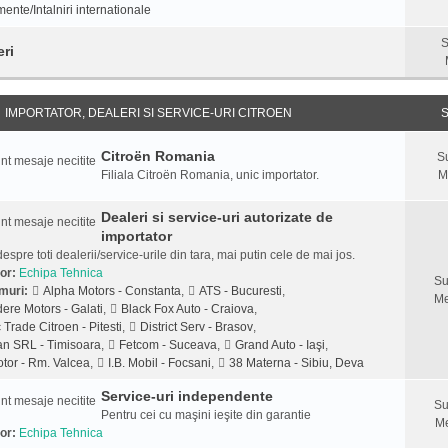
ente/Intalniri internationale
S
eri
IMPORTATOR, DEALERI SI SERVICE-URI CITROEN
S
Citroën Romania
S
Filiala Citroën Romania, unic importator.
M
Dealeri si service-uri autorizate de
importator
despre toti dealerii/service-urile din tara, mai putin cele de mai jos.
or:
Echipa Tehnica
Su
muri:
Alpha Motors - Constanta
,
ATS - Bucuresti
,
Me
ere Motors - Galati
,
Black Fox Auto - Craiova
,
 Trade Citroen - Pitesti
,
District Serv - Brasov
,
n SRL - Timisoara
,
Fetcom - Suceava
,
Grand Auto - Iaşi
,
tor - Rm. Valcea
,
I.B. Mobil - Focsani
,
38 Materna - Sibiu, Deva
Service-uri independente
Su
Pentru cei cu maşini ieşite din garantie
Me
or:
Echipa Tehnica