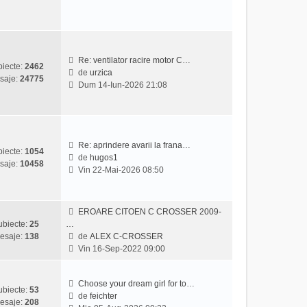
z
l
i
m
u
e
l
s
t
a
Re: ventilator racire motor C…
iecte:
2462
i
j
de
urzica
saje:
24775
V
m
Dum 14-Iun-2026 21:08
e
u
z
l
i
m
u
e
l
s
Re: aprindere avarii la frana…
iecte:
1054
t
a
de
hugos1
saje:
10458
V
i
j
Vin 22-Mai-2026 08:50
e
m
z
u
i
l
EROARE CITOEN C CROSSER 2009-
u
m
ubiecte:
25
…
l
e
esaje:
138
de
ALEX C-CROSSER
t
s
V
Vin 16-Sep-2022 09:00
i
a
e
m
j
z
u
i
Choose your dream girl for to…
ubiecte:
53
l
u
de
feichter
esaje:
208
m
V