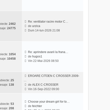
z
l
i
m
u
e
l
s
t
a
Re: ventilator racire motor C…
iecte:
2462
i
j
de
urzica
saje:
24775
V
m
Dum 14-Iun-2026 21:08
e
u
z
l
i
m
u
e
l
s
Re: aprindere avarii la frana…
iecte:
1054
t
a
de
hugos1
saje:
10458
V
i
j
Vin 22-Mai-2026 08:50
e
m
z
u
i
l
EROARE CITOEN C CROSSER 2009-
u
m
ubiecte:
25
…
l
e
esaje:
138
de
ALEX C-CROSSER
t
s
V
Vin 16-Sep-2022 09:00
i
a
e
m
j
z
u
i
Choose your dream girl for to…
ubiecte:
53
l
u
de
feichter
esaje:
208
m
V