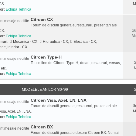
M
GS.
or:
Echipa Tehnica
Citroen CX
Forum de discutii generale, restaurari, prezentari ale
Su
CX.
Me
or:
Echipa Tehnica
muri:
Mecanica - CX
,
Hidraulica - CX
,
Electrica - CX
,
rie, interior - CX
Citroen Type-H
S
Tot ce tine de Citroen Type-H, dotari, restaurari, versus,
M
 etc.
or:
Echipa Tehnica
MODELELE ANILOR '80-'99
S
Citroen Visa, Axel, LN, LNA
S
Forum de discutii generale, restaurari, prezentari ale
M
Visa, Axel, LN, LNA.
or:
Echipa Tehnica
Citroen BX
Forum de discutii generale despre Citroen BX. Numai