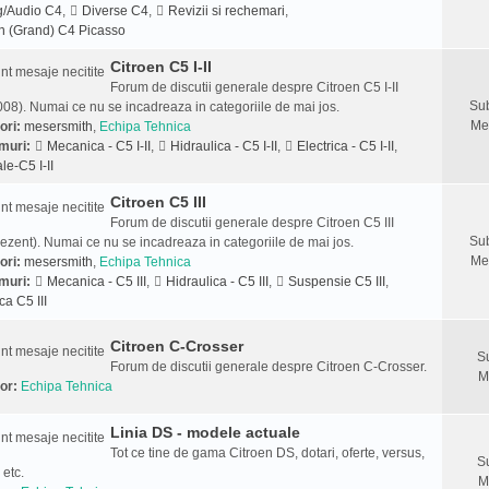
g/Audio C4
,
Diverse C4
,
Revizii si rechemari
,
n (Grand) C4 Picasso
Citroen C5 I-II
Forum de discutii generale despre Citroen C5 I-II
Sub
08). Numai ce nu se incadreaza in categoriile de mai jos.
Me
ori:
mesersmith
,
Echipa Tehnica
muri:
Mecanica - C5 I-II
,
Hidraulica - C5 I-II
,
Electrica - C5 I-II
,
le-C5 I-II
Citroen C5 III
Forum de discutii generale despre Citroen C5 III
Sub
ezent). Numai ce nu se incadreaza in categoriile de mai jos.
Me
ori:
mesersmith
,
Echipa Tehnica
muri:
Mecanica - C5 III
,
Hidraulica - C5 III
,
Suspensie C5 III
,
ca C5 III
Citroen C-Crosser
S
Forum de discutii generale despre Citroen C-Crosser.
M
or:
Echipa Tehnica
Linia DS - modele actuale
Tot ce tine de gama Citroen DS, dotari, oferte, versus,
S
 etc.
M