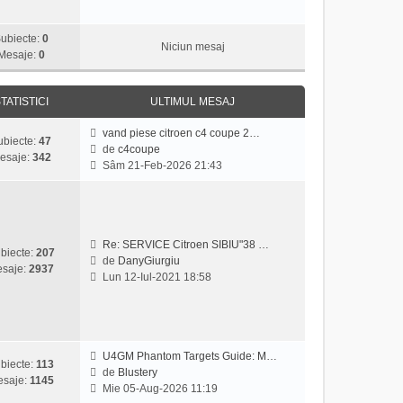
z
i
ubiecte:
0
u
Niciun mesaj
Mesaje:
0
l
t
i
TATISTICI
ULTIMUL MESAJ
m
u
vand piese citroen c4 coupe 2…
ubiecte:
47
l
de
c4coupe
esaje:
342
m
V
Sâm 21-Feb-2026 21:43
e
e
s
z
a
i
j
u
l
Re: SERVICE Citroen SIBIU"38 …
biecte:
207
t
de
DanyGiurgiu
saje:
2937
V
i
Lun 12-Iul-2021 18:58
e
m
z
u
i
l
u
m
l
e
U4GM Phantom Targets Guide: M…
biecte:
113
t
s
de
Blustery
saje:
1145
V
i
a
Mie 05-Aug-2026 11:19
e
m