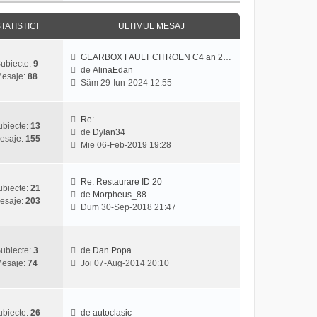
j
z
u
i
l
TATISTICI
ULTIMUL MESAJ
u
m
l
e
GEARBOX FAULT CITROEN C4 an 2…
t
s
ubiecte:
9
de
AlinaEdan
i
a
esaje:
88
V
Sâm 29-Iun-2024 12:55
m
j
e
u
z
l
i
Re:
m
ubiecte:
13
u
de
Dylan34
e
esaje:
155
V
l
Mie 06-Feb-2019 19:28
s
e
t
a
z
i
j
i
m
Re: Restaurare ID 20
ubiecte:
21
u
u
de
Morpheus_88
esaje:
203
V
l
l
Dum 30-Sep-2018 21:47
e
t
m
z
i
e
i
m
s
ubiecte:
3
de
Dan Popa
u
u
a
V
esaje:
74
Joi 07-Aug-2014 20:10
l
l
j
e
t
m
z
i
e
i
m
s
u
ubiecte:
26
de
autoclasic