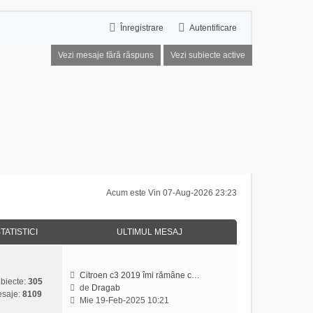
Înregistrare
Autentificare
Vezi mesaje fără răspuns
Vezi subiecte active
Acum este Vin 07-Aug-2026 23:23
TATISTICI
ULTIMUL MESAJ
Citroen c3 2019 îmi rămâne c…
biecte:
305
de
Dragab
saje:
8109
V
Mie 19-Feb-2025 10:21
e