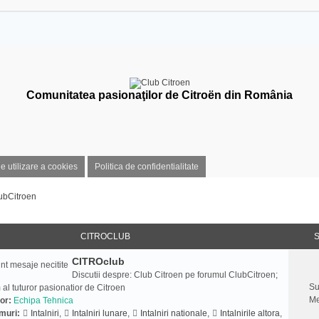
Comunitatea pasionaţilor de Citroën din România
de utilizare a cookies
Politica de confidentialitate
ubCitroen
CITROCLUB
S
CITROclub
Discutii despre: Club Citroen pe forumul ClubCitroen;
Su
 al tuturor pasionatior de Citroen
Me
or:
Echipa Tehnica
muri:
Intalniri
,
Intalniri lunare
,
Intalniri nationale
,
Intalnirile altora
,