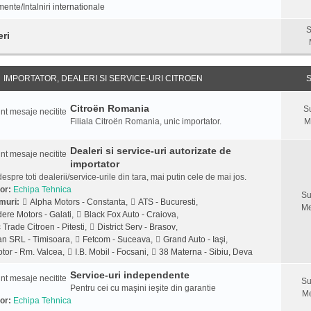
ente/Intalniri internationale
S
eri
IMPORTATOR, DEALERI SI SERVICE-URI CITROEN
S
Citroën Romania
S
Filiala Citroën Romania, unic importator.
M
Dealeri si service-uri autorizate de
importator
despre toti dealerii/service-urile din tara, mai putin cele de mai jos.
or:
Echipa Tehnica
Su
muri:
Alpha Motors - Constanta
,
ATS - Bucuresti
,
Me
ere Motors - Galati
,
Black Fox Auto - Craiova
,
 Trade Citroen - Pitesti
,
District Serv - Brasov
,
n SRL - Timisoara
,
Fetcom - Suceava
,
Grand Auto - Iaşi
,
tor - Rm. Valcea
,
I.B. Mobil - Focsani
,
38 Materna - Sibiu, Deva
Service-uri independente
Su
Pentru cei cu maşini ieşite din garantie
Me
or:
Echipa Tehnica