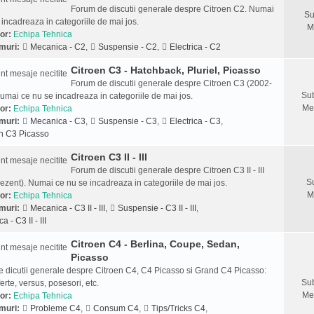
Forum de discutii generale despre Citroen C2. Numai
Su
 incadreaza in categoriile de mai jos.
M
or:
Echipa Tehnica
muri:
Mecanica - C2
,
Suspensie - C2
,
Electrica - C2
Citroen C3 - Hatchback, Pluriel, Picasso
Forum de discutii generale despre Citroen C3 (2002-
Sub
umai ce nu se incadreaza in categoriile de mai jos.
Me
or:
Echipa Tehnica
muri:
Mecanica - C3
,
Suspensie - C3
,
Electrica - C3
,
n C3 Picasso
Citroen C3 II - III
Forum de discutii generale despre Citroen C3 II - III
S
ezent). Numai ce nu se incadreaza in categoriile de mai jos.
M
or:
Echipa Tehnica
muri:
Mecanica - C3 II - III
,
Suspensie - C3 II - III
,
ca - C3 II - III
Citroen C4 - Berlina, Coupe, Sedan,
Picasso
 dicutii generale despre Citroen C4, C4 Picasso si Grand C4 Picasso:
Sub
ferte, versus, posesori, etc.
Me
or:
Echipa Tehnica
muri:
Probleme C4
,
Consum C4
,
Tips/Tricks C4
,