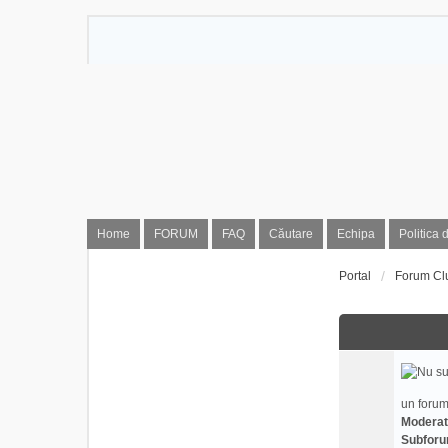
Home
FORUM
FAQ
Căutare
Echipa
Politica 
Portal
Forum Cl
un forum
Moderat
Subforu