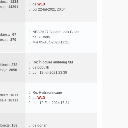
iecte:
1334
l
s
de
WLD
saje:
14201
V
t
a
Joi 22-Iul-2021 20:04
e
i
j
z
m
i
u
u
l
NBA 2K27 Builder Leak Guide: …
l
m
ubiecte:
67
de
Blustery
t
e
esaje:
370
V
Mie 05-Aug-2026 11:21
i
s
e
m
a
z
u
j
i
l
u
Re: Înlocuire ambreiaj XM
m
biecte:
278
l
de
bobuflh
e
saje:
2656
V
t
Lun 12-Iul-2021 23:39
s
e
i
a
z
m
j
i
u
u
l
Re: Hydraurincage
iecte:
1631
l
m
de
WLD
saje:
16333
V
t
e
Lun 12-Feb-2024 15:34
e
i
s
z
m
a
i
u
j
u
l
biecte:
158
de
dorian
l
m