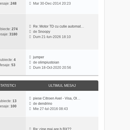
u
a
V
l
esaje:
248
Mar 30-Dec-2014 20:23
l
j
e
t
m
z
i
e
i
m
s
u
u
Re: Motor TD cu cutie automat…
a
l
l
biecte:
274
de
Snoopy
j
t
m
saje:
3180
V
Dum 21-Iun-2026 18:10
i
e
e
m
s
z
u
a
i
l
j
u
jumper
m
ubiecte:
4
l
de
olimpiustoian
e
esaje:
53
V
t
Dum 18-Oct-2020 20:56
s
e
i
a
z
m
j
i
u
TATISTICI
ULTIMUL MESAJ
u
l
l
m
t
e
piese Citroen Axel - Visa, Ol…
ubiecte:
13
i
s
de
dendrino
esaje:
100
V
m
a
Mie 27-Iul-2016 08:43
e
u
j
z
l
i
m
u
e
Re: cine mai are b BX??