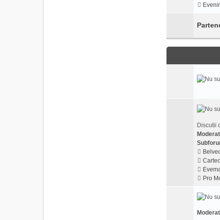
Evenim
Parten
Discutii 
Moderat
Subforu
Belved
Cartec
Evema
Pro Mo
Moderat