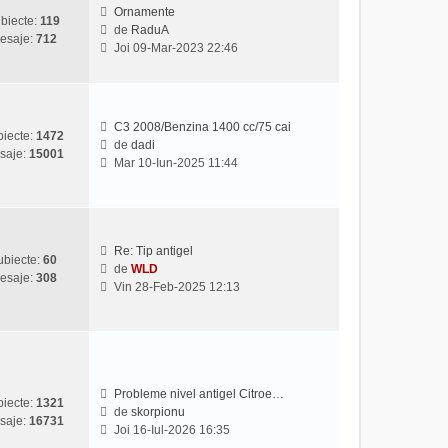
u
s
Ornamente
biecte:
119
l
a
de
RaduA
esaje:
712
V
t
j
Joi 09-Mar-2023 22:46
e
i
z
m
i
u
u
l
C3 2008/Benzina 1400 cc/75 cai
l
m
iecte:
1472
de
dadi
t
e
saje:
15001
V
Mar 10-Iun-2025 11:44
i
s
e
m
a
z
u
j
i
l
u
m
l
Re: Tip antigel
e
ubiecte:
60
t
de
WLD
s
esaje:
308
V
i
Vin 28-Feb-2025 12:13
a
e
m
j
z
u
i
l
u
m
l
e
t
s
Probleme nivel antigel Citroe…
iecte:
1321
i
a
de
skorpionu
saje:
16731
V
m
j
Joi 16-Iul-2026 16:35
e
u