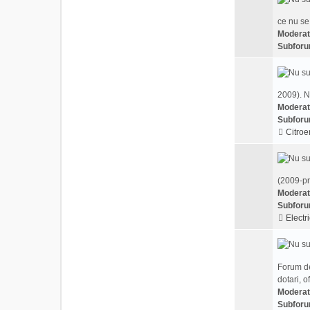
ce nu se
Moderat
Subforu
2009). N
Moderat
Subforu
Citroe
(2009-pr
Moderat
Subforu
Electri
Forum de
dotari, o
Moderat
Subforu