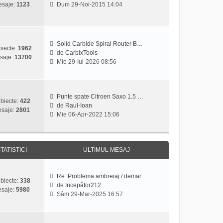
V
saje:
1123
Dum 29-Noi-2015 14:04
t
e
e
i
s
z
m
a
i
u
j
u
l
Solid Carbide Spiral Router B…
l
iecte:
1962
m
de
CarbixTools
t
saje:
13700
V
e
Mie 29-Iul-2026 08:56
i
e
s
m
z
a
u
i
j
l
u
Punte spate Citroen Saxo 1.5 …
m
biecte:
422
l
de
Raul-Ioan
e
saje:
2801
V
t
Mie 06-Apr-2022 15:06
s
e
i
a
z
m
j
i
u
u
l
TATISTICI
ULTIMUL MESAJ
l
m
t
e
i
s
Re: Problema ambreiaj / demar…
biecte:
338
m
a
de
Incepåtor212
saje:
5980
V
u
j
Sâm 29-Mar-2025 16:57
e
l
z
m
i
e