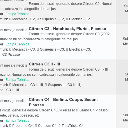
Forum de discutii generale despre Citroen C2. Numai
Su
 incadreaza in categoriile de mai jos.
M
or:
Echipa Tehnica
muri:
Mecanica - C2
,
Suspensie - C2
,
Electrica - C2
Citroen C3 - Hatchback, Pluriel, Picasso
Forum de discutii generale despre Citroen C3 (2002-
Sub
umai ce nu se incadreaza in categoriile de mai jos.
Me
or:
Echipa Tehnica
muri:
Mecanica - C3
,
Suspensie - C3
,
Electrica - C3
,
n C3 Picasso
Citroen C3 II - III
Forum de discutii generale despre Citroen C3 II - III
S
ezent). Numai ce nu se incadreaza in categoriile de mai jos.
M
or:
Echipa Tehnica
muri:
Mecanica - C3 II - III
,
Suspensie - C3 II - III
,
ca - C3 II - III
Citroen C4 - Berlina, Coupe, Sedan,
Picasso
 dicutii generale despre Citroen C4, C4 Picasso si Grand C4 Picasso:
Sub
ferte, versus, posesori, etc.
Me
or:
Echipa Tehnica
muri:
Probleme C4
,
Consum C4
,
Tips/Tricks C4
,