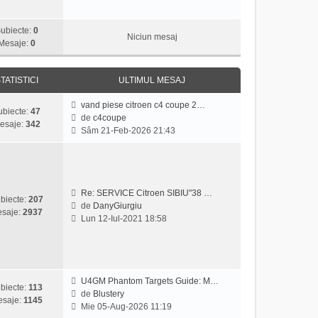
z
i
ubiecte:
0
u
Niciun mesaj
Mesaje:
0
l
t
i
TATISTICI
ULTIMUL MESAJ
m
u
vand piese citroen c4 coupe 2…
ubiecte:
47
l
de
c4coupe
esaje:
342
m
V
Sâm 21-Feb-2026 21:43
e
e
s
z
a
i
j
u
l
Re: SERVICE Citroen SIBIU"38 …
biecte:
207
t
de
DanyGiurgiu
saje:
2937
V
i
Lun 12-Iul-2021 18:58
e
m
z
u
i
l
u
m
l
e
U4GM Phantom Targets Guide: M…
biecte:
113
t
s
de
Blustery
saje:
1145
V
i
a
Mie 05-Aug-2026 11:19
e
m