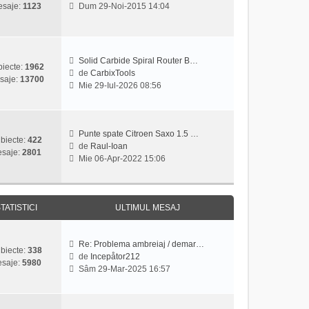
V
saje:
1123
Dum 29-Noi-2015 14:04
t
e
e
i
s
z
m
a
i
u
j
u
l
Solid Carbide Spiral Router B…
l
iecte:
1962
m
de
CarbixTools
t
saje:
13700
V
e
Mie 29-Iul-2026 08:56
i
e
s
m
z
a
u
i
j
l
u
Punte spate Citroen Saxo 1.5 …
m
biecte:
422
l
de
Raul-Ioan
e
saje:
2801
V
t
Mie 06-Apr-2022 15:06
s
e
i
a
z
m
j
i
u
u
l
TATISTICI
ULTIMUL MESAJ
l
m
t
e
i
s
Re: Problema ambreiaj / demar…
biecte:
338
m
a
de
Incepåtor212
saje:
5980
V
u
j
Sâm 29-Mar-2025 16:57
e
l
z
m
i
e