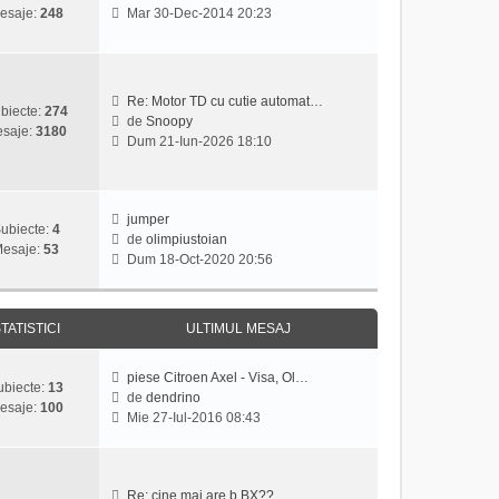
u
a
V
l
esaje:
248
Mar 30-Dec-2014 20:23
l
j
e
t
m
z
i
e
i
m
s
u
u
Re: Motor TD cu cutie automat…
a
l
l
biecte:
274
de
Snoopy
j
t
m
saje:
3180
V
Dum 21-Iun-2026 18:10
i
e
e
m
s
z
u
a
i
l
j
u
jumper
m
ubiecte:
4
l
de
olimpiustoian
e
esaje:
53
V
t
Dum 18-Oct-2020 20:56
s
e
i
a
z
m
j
i
u
TATISTICI
ULTIMUL MESAJ
u
l
l
m
t
e
piese Citroen Axel - Visa, Ol…
ubiecte:
13
i
s
de
dendrino
esaje:
100
V
m
a
Mie 27-Iul-2016 08:43
e
u
j
z
l
i
m
u
e
Re: cine mai are b BX??