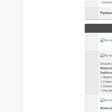
Evenim
Parten
Discutii 
Moderat
Subforu
Belved
Cartec
Evema
Pro Mo
Moderat