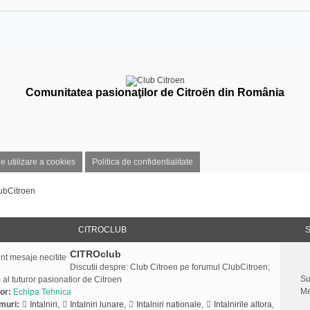
Comunitatea pasionaţilor de Citroën din România
de utilizare a cookies
Politica de confidentialitate
ubCitroen
CITROCLUB
S
CITROclub
Discutii despre: Club Citroen pe forumul ClubCitroen;
Su
 al tuturor pasionatior de Citroen
Me
or:
Echipa Tehnica
muri:
Intalniri
,
Intalniri lunare
,
Intalniri nationale
,
Intalnirile altora
,