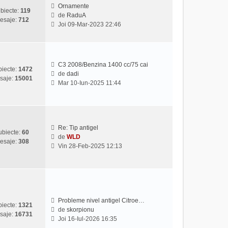
u
s
Ornamente
biecte:
119
l
a
de
RaduA
esaje:
712
V
t
j
Joi 09-Mar-2023 22:46
e
i
z
m
i
u
u
l
C3 2008/Benzina 1400 cc/75 cai
l
m
iecte:
1472
de
dadi
t
e
saje:
15001
V
Mar 10-Iun-2025 11:44
i
s
e
m
a
z
u
j
i
l
u
m
l
Re: Tip antigel
e
ubiecte:
60
t
de
WLD
s
esaje:
308
V
i
Vin 28-Feb-2025 12:13
a
e
m
j
z
u
i
l
u
m
l
e
t
s
Probleme nivel antigel Citroe…
iecte:
1321
i
a
de
skorpionu
saje:
16731
V
m
j
Joi 16-Iul-2026 16:35
e
u