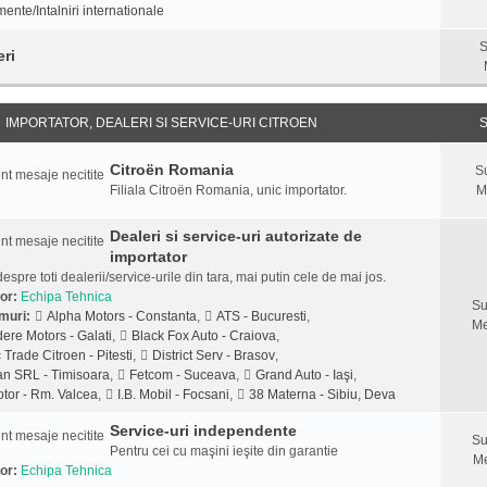
ente/Intalniri internationale
S
eri
IMPORTATOR, DEALERI SI SERVICE-URI CITROEN
S
Citroën Romania
S
Filiala Citroën Romania, unic importator.
M
Dealeri si service-uri autorizate de
importator
despre toti dealerii/service-urile din tara, mai putin cele de mai jos.
or:
Echipa Tehnica
Su
muri:
Alpha Motors - Constanta
,
ATS - Bucuresti
,
Me
ere Motors - Galati
,
Black Fox Auto - Craiova
,
 Trade Citroen - Pitesti
,
District Serv - Brasov
,
n SRL - Timisoara
,
Fetcom - Suceava
,
Grand Auto - Iaşi
,
tor - Rm. Valcea
,
I.B. Mobil - Focsani
,
38 Materna - Sibiu, Deva
Service-uri independente
Su
Pentru cei cu maşini ieşite din garantie
Me
or:
Echipa Tehnica