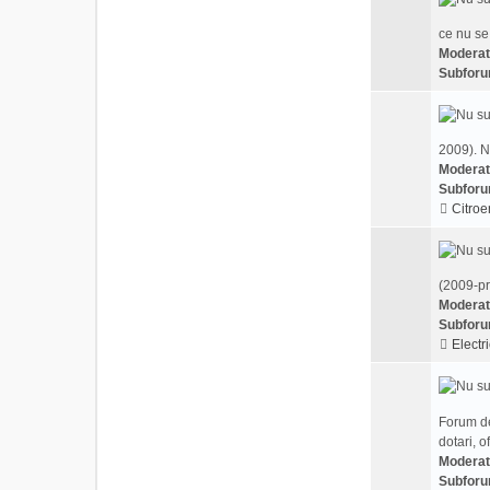
ce nu se
Moderat
Subforu
2009). N
Moderat
Subforu
Citroe
(2009-pr
Moderat
Subforu
Electri
Forum de
dotari, o
Moderat
Subforu