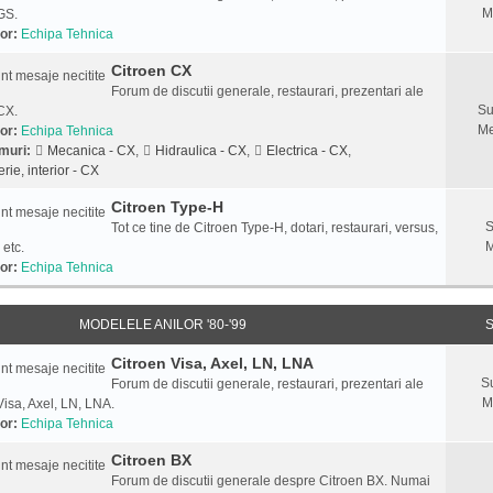
M
GS.
or:
Echipa Tehnica
Citroen CX
Forum de discutii generale, restaurari, prezentari ale
Su
CX.
Me
or:
Echipa Tehnica
muri:
Mecanica - CX
,
Hidraulica - CX
,
Electrica - CX
,
rie, interior - CX
Citroen Type-H
S
Tot ce tine de Citroen Type-H, dotari, restaurari, versus,
M
 etc.
or:
Echipa Tehnica
MODELELE ANILOR '80-'99
S
Citroen Visa, Axel, LN, LNA
S
Forum de discutii generale, restaurari, prezentari ale
M
Visa, Axel, LN, LNA.
or:
Echipa Tehnica
Citroen BX
Forum de discutii generale despre Citroen BX. Numai