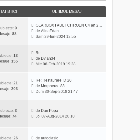
j
z
u
i
l
TATISTICI
ULTIMUL MESAJ
u
m
l
e
GEARBOX FAULT CITROEN C4 an 2…
t
s
ubiecte:
9
de
AlinaEdan
i
a
esaje:
88
V
Sâm 29-Iun-2024 12:55
m
j
e
u
z
l
i
Re:
m
ubiecte:
13
u
de
Dylan34
e
esaje:
155
V
l
Mie 06-Feb-2019 19:28
s
e
t
a
z
i
j
i
m
Re: Restaurare ID 20
ubiecte:
21
u
u
de
Morpheus_88
esaje:
203
V
l
l
Dum 30-Sep-2018 21:47
e
t
m
z
i
e
i
m
s
ubiecte:
3
de
Dan Popa
u
u
a
V
esaje:
74
Joi 07-Aug-2014 20:10
l
l
j
e
t
m
z
i
e
i
m
s
u
ubiecte:
26
de
autoclasic