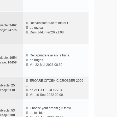
z
l
i
m
u
e
l
s
t
a
Re: ventilator racire motor C…
iecte:
2462
i
j
de
urzica
saje:
24775
V
m
Dum 14-Iun-2026 21:08
e
u
z
l
i
m
u
e
l
s
Re: aprindere avarii la frana…
iecte:
1054
t
a
de
hugos1
saje:
10458
V
i
j
Vin 22-Mai-2026 08:50
e
m
z
u
i
l
EROARE CITOEN C CROSSER 2009-
u
m
ubiecte:
25
…
l
e
esaje:
138
de
ALEX C-CROSSER
t
s
V
Vin 16-Sep-2022 09:00
i
a
e
m
j
z
u
i
Choose your dream girl for to…
ubiecte:
53
l
u
de
feichter
esaje:
208
m
V