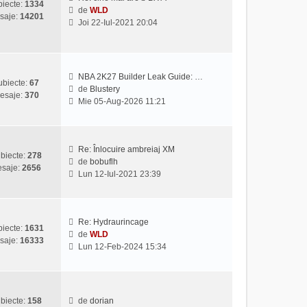
iecte:
1334
l
s
de
WLD
saje:
14201
V
t
a
Joi 22-Iul-2021 20:04
e
i
j
z
m
i
u
u
l
NBA 2K27 Builder Leak Guide: …
l
m
ubiecte:
67
de
Blustery
t
e
esaje:
370
V
Mie 05-Aug-2026 11:21
i
s
e
m
a
z
u
j
i
l
u
Re: Înlocuire ambreiaj XM
m
biecte:
278
l
de
bobuflh
e
saje:
2656
V
t
Lun 12-Iul-2021 23:39
s
e
i
a
z
m
j
i
u
u
l
Re: Hydraurincage
iecte:
1631
l
m
de
WLD
saje:
16333
V
t
e
Lun 12-Feb-2024 15:34
e
i
s
z
m
a
i
u
j
u
l
biecte:
158
de
dorian
l
m