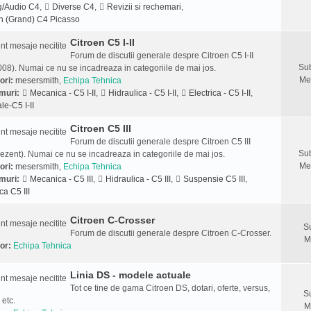
g/Audio C4
,
Diverse C4
,
Revizii si rechemari
,
n (Grand) C4 Picasso
Citroen C5 I-II
Forum de discutii generale despre Citroen C5 I-II
Sub
08). Numai ce nu se incadreaza in categoriile de mai jos.
Me
ori:
mesersmith
,
Echipa Tehnica
muri:
Mecanica - C5 I-II
,
Hidraulica - C5 I-II
,
Electrica - C5 I-II
,
le-C5 I-II
Citroen C5 III
Forum de discutii generale despre Citroen C5 III
Sub
ezent). Numai ce nu se incadreaza in categoriile de mai jos.
Me
ori:
mesersmith
,
Echipa Tehnica
muri:
Mecanica - C5 III
,
Hidraulica - C5 III
,
Suspensie C5 III
,
ca C5 III
Citroen C-Crosser
S
Forum de discutii generale despre Citroen C-Crosser.
M
or:
Echipa Tehnica
Linia DS - modele actuale
Tot ce tine de gama Citroen DS, dotari, oferte, versus,
S
 etc.
M