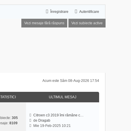
Înregistrare
Autentificare
Vezi mesaje fără răspuns
Vezi subiecte active
Acum este Sâm 08-Aug-2026 17:54
TATISTICI
ULTIMUL MESAJ
Citroen c3 2019 îmi rămâne c…
biecte:
305
de
Dragab
saje:
8109
V
Mie 19-Feb-2025 10:21
e