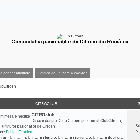
Comunitatea pasionaţilor de Citroën din România
de confidentialitate
Politica de utilizare a cookies
ubCitroen
CITROCLUB
S
CITROclub
Discutii despre: Club Citroen pe forumul ClubCitroen;
Su
 al tuturor pasionatior de Citroen
Me
or:
Echipa Tehnica
muri:
Intalniri
,
Intalniri lunare
,
Intalniri nationale
,
Intalnirile altora
,