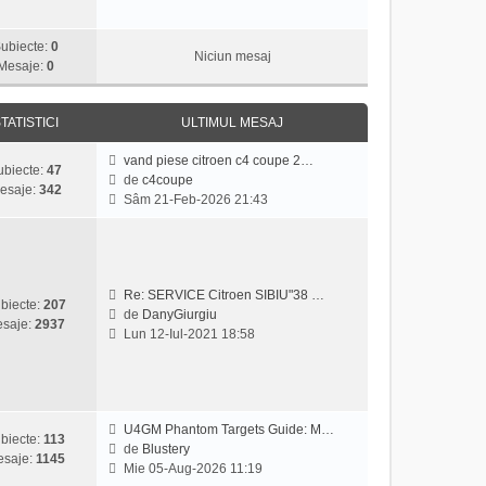
z
i
ubiecte:
0
u
Niciun mesaj
Mesaje:
0
l
t
i
TATISTICI
ULTIMUL MESAJ
m
u
vand piese citroen c4 coupe 2…
ubiecte:
47
l
de
c4coupe
esaje:
342
m
V
Sâm 21-Feb-2026 21:43
e
e
s
z
a
i
j
u
l
Re: SERVICE Citroen SIBIU"38 …
biecte:
207
t
de
DanyGiurgiu
saje:
2937
V
i
Lun 12-Iul-2021 18:58
e
m
z
u
i
l
u
m
l
e
U4GM Phantom Targets Guide: M…
biecte:
113
t
s
de
Blustery
saje:
1145
V
i
a
Mie 05-Aug-2026 11:19
e
m