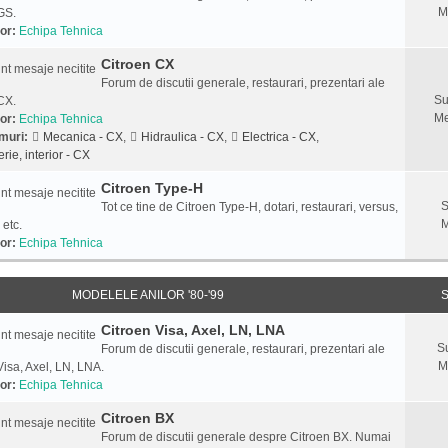
M
GS.
or:
Echipa Tehnica
Citroen CX
Forum de discutii generale, restaurari, prezentari ale
Su
CX.
Me
or:
Echipa Tehnica
muri:
Mecanica - CX
,
Hidraulica - CX
,
Electrica - CX
,
rie, interior - CX
Citroen Type-H
S
Tot ce tine de Citroen Type-H, dotari, restaurari, versus,
M
 etc.
or:
Echipa Tehnica
MODELELE ANILOR '80-'99
S
Citroen Visa, Axel, LN, LNA
S
Forum de discutii generale, restaurari, prezentari ale
M
Visa, Axel, LN, LNA.
or:
Echipa Tehnica
Citroen BX
Forum de discutii generale despre Citroen BX. Numai