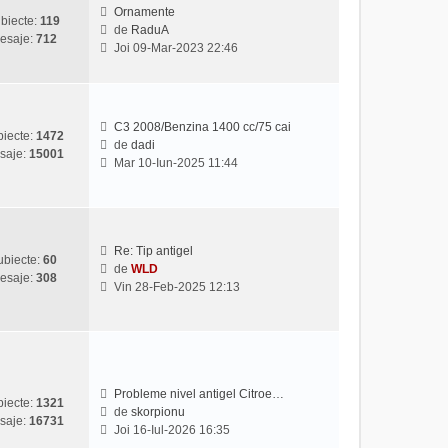
u
s
Ornamente
biecte:
119
l
a
de
RaduA
esaje:
712
V
t
j
Joi 09-Mar-2023 22:46
e
i
z
m
i
u
u
l
C3 2008/Benzina 1400 cc/75 cai
l
m
iecte:
1472
de
dadi
t
e
saje:
15001
V
Mar 10-Iun-2025 11:44
i
s
e
m
a
z
u
j
i
l
u
m
l
Re: Tip antigel
e
ubiecte:
60
t
de
WLD
s
esaje:
308
V
i
Vin 28-Feb-2025 12:13
a
e
m
j
z
u
i
l
u
m
l
e
t
s
Probleme nivel antigel Citroe…
iecte:
1321
i
a
de
skorpionu
saje:
16731
V
m
j
Joi 16-Iul-2026 16:35
e
u