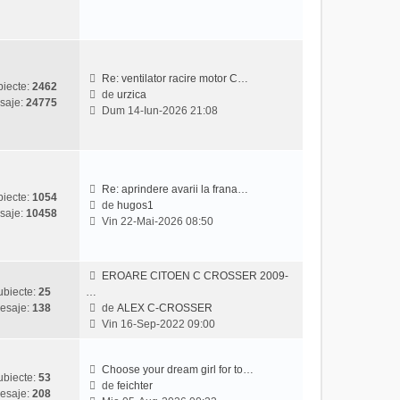
z
l
i
m
u
e
l
s
t
a
Re: ventilator racire motor C…
iecte:
2462
i
j
de
urzica
saje:
24775
V
m
Dum 14-Iun-2026 21:08
e
u
z
l
i
m
u
e
l
s
Re: aprindere avarii la frana…
iecte:
1054
t
a
de
hugos1
saje:
10458
V
i
j
Vin 22-Mai-2026 08:50
e
m
z
u
i
l
EROARE CITOEN C CROSSER 2009-
u
m
ubiecte:
25
…
l
e
esaje:
138
de
ALEX C-CROSSER
t
s
V
Vin 16-Sep-2022 09:00
i
a
e
m
j
z
u
i
Choose your dream girl for to…
ubiecte:
53
l
u
de
feichter
esaje:
208
m
V