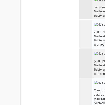
ce nu se
Moderat
Subforu
2009). N
Moderat
Subforu
Citroe
(2009-pr
Moderat
Subforu
Electri
Forum de
dotari, o
Moderat
Subforu