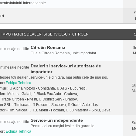
ente/Intalniri internationale
S
eri
IMPORTATOR, DEALERI SI SERVICE-URI CITROEN
S
Citroën Romania
S
Filiala Citroën Romania, unic importator.
M
Dealeri si service-uri autorizate de
importator
despre toti dealerii/service-urile din tara, mai putin cele de mai jos.
or:
Echipa Tehnica
Su
muri:
Alpha Motors - Constanta
,
ATS - Bucuresti
,
Me
ere Motors - Galati
,
Black Fox Auto - Craiova
,
 Trade Citroen - Pitesti
,
District Serv - Brasov
,
n SRL - Timisoara
,
Fetcom - Suceava
,
Grand Auto - Iaşi
,
tor - Rm. Valcea
,
I.B. Mobil - Focsani
,
38 Materna - Sibiu, Deva
Service-uri independente
Su
Pentru cei cu maşini ieşite din garantie
Me
or:
Echipa Tehnica