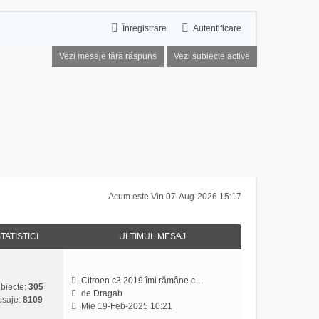
Înregistrare
Autentificare
Vezi mesaje fără răspuns
Vezi subiecte active
Acum este Vin 07-Aug-2026 15:17
TATISTICI
ULTIMUL MESAJ
Citroen c3 2019 îmi rămâne c…
biecte:
305
de
Dragab
saje:
8109
V
Mie 19-Feb-2025 10:21
e