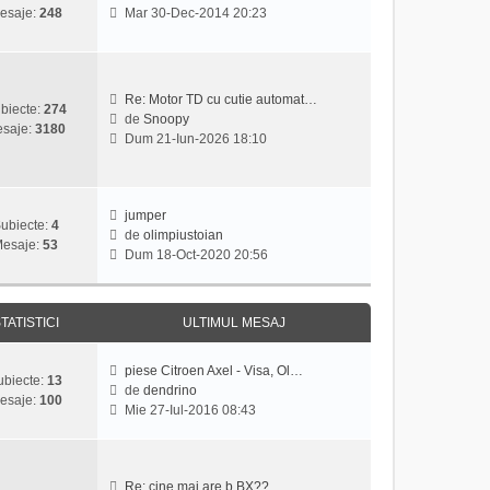
u
a
V
l
esaje:
248
Mar 30-Dec-2014 20:23
l
j
e
t
m
z
i
e
i
m
s
u
u
Re: Motor TD cu cutie automat…
a
l
l
biecte:
274
de
Snoopy
j
t
m
saje:
3180
V
Dum 21-Iun-2026 18:10
i
e
e
m
s
z
u
a
i
l
j
u
jumper
m
ubiecte:
4
l
de
olimpiustoian
e
esaje:
53
V
t
Dum 18-Oct-2020 20:56
s
e
i
a
z
m
j
i
u
TATISTICI
ULTIMUL MESAJ
u
l
l
m
t
e
piese Citroen Axel - Visa, Ol…
ubiecte:
13
i
s
de
dendrino
esaje:
100
V
m
a
Mie 27-Iul-2016 08:43
e
u
j
z
l
i
m
u
e
Re: cine mai are b BX??