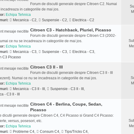
Forum de discutii generale despre Citroen C2. Numai
Su
 incadreaza in categoriile de mai jos.
M
or:
Echipa Tehnica
muri:
Mecanica - C2
,
Suspensie - C2
,
Electrica - C2
Citroen C3 - Hatchback, Pluriel, Picasso
Forum de discutii generale despre Citroen C3 (2002-
Sub
umai ce nu se incadreaza in categoriile de mai jos.
Me
or:
Echipa Tehnica
muri:
Mecanica - C3
,
Suspensie - C3
,
Electrica - C3
,
n C3 Picasso
Citroen C3 II - III
Forum de discutii generale despre Citroen C3 II - III
S
ezent). Numai ce nu se incadreaza in categoriile de mai jos.
M
or:
Echipa Tehnica
muri:
Mecanica - C3 II - III
,
Suspensie - C3 II - III
,
ca - C3 II - III
Citroen C4 - Berlina, Coupe, Sedan,
Picasso
 dicutii generale despre Citroen C4, C4 Picasso si Grand C4 Picasso:
Sub
ferte, versus, posesori, etc.
Me
or:
Echipa Tehnica
muri:
Probleme C4
,
Consum C4
,
Tips/Tricks C4
,