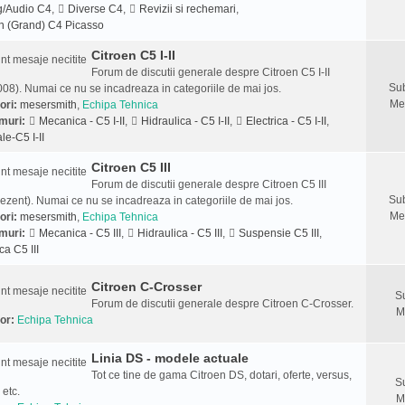
g/Audio C4
,
Diverse C4
,
Revizii si rechemari
,
n (Grand) C4 Picasso
Citroen C5 I-II
Forum de discutii generale despre Citroen C5 I-II
Sub
08). Numai ce nu se incadreaza in categoriile de mai jos.
Me
ori:
mesersmith
,
Echipa Tehnica
muri:
Mecanica - C5 I-II
,
Hidraulica - C5 I-II
,
Electrica - C5 I-II
,
le-C5 I-II
Citroen C5 III
Forum de discutii generale despre Citroen C5 III
Sub
ezent). Numai ce nu se incadreaza in categoriile de mai jos.
Me
ori:
mesersmith
,
Echipa Tehnica
muri:
Mecanica - C5 III
,
Hidraulica - C5 III
,
Suspensie C5 III
,
ca C5 III
Citroen C-Crosser
S
Forum de discutii generale despre Citroen C-Crosser.
M
or:
Echipa Tehnica
Linia DS - modele actuale
Tot ce tine de gama Citroen DS, dotari, oferte, versus,
S
 etc.
M