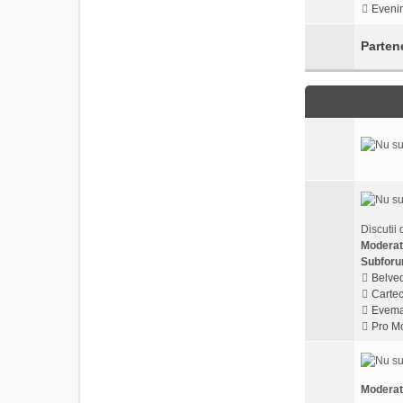
Evenim
Parten
Discutii 
Moderat
Subforu
Belved
Cartec
Evema
Pro Mo
Moderat