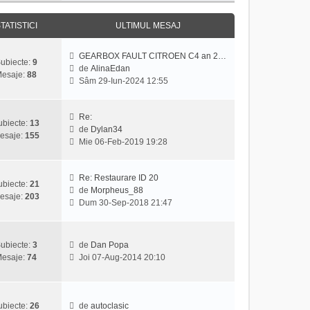
j
z
u
i
l
TATISTICI
ULTIMUL MESAJ
u
m
l
e
GEARBOX FAULT CITROEN C4 an 2…
t
s
ubiecte:
9
de
AlinaEdan
i
a
esaje:
88
V
Sâm 29-Iun-2024 12:55
m
j
e
u
z
l
i
Re:
m
ubiecte:
13
u
de
Dylan34
e
esaje:
155
V
l
Mie 06-Feb-2019 19:28
s
e
t
a
z
i
j
i
m
Re: Restaurare ID 20
ubiecte:
21
u
u
de
Morpheus_88
esaje:
203
V
l
l
Dum 30-Sep-2018 21:47
e
t
m
z
i
e
i
m
s
ubiecte:
3
de
Dan Popa
u
u
a
V
esaje:
74
Joi 07-Aug-2014 20:10
l
l
j
e
t
m
z
i
e
i
m
s
u
ubiecte:
26
de
autoclasic