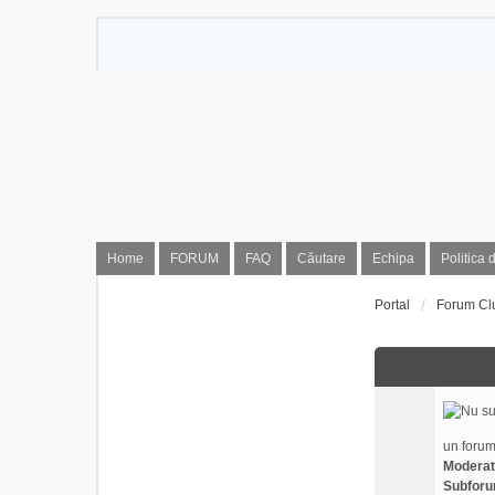
Home
FORUM
FAQ
Căutare
Echipa
Politica 
Portal
Forum Cl
un forum
Moderat
Subforu