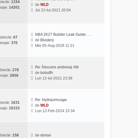
iecte:
1334
l
s
de
WLD
saje:
14201
V
t
a
Joi 22-Iul-2021 20:04
e
i
j
z
m
i
u
u
l
NBA 2K27 Builder Leak Guide: …
l
m
ubiecte:
67
de
Blustery
t
e
esaje:
370
V
Mie 05-Aug-2026 11:21
i
s
e
m
a
z
u
j
i
l
u
Re: Înlocuire ambreiaj XM
m
biecte:
278
l
de
bobuflh
e
saje:
2656
V
t
Lun 12-Iul-2021 23:39
s
e
i
a
z
m
j
i
u
u
l
Re: Hydraurincage
iecte:
1631
l
m
de
WLD
saje:
16333
V
t
e
Lun 12-Feb-2024 15:34
e
i
s
z
m
a
i
u
j
u
l
biecte:
158
de
dorian
l
m