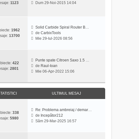
V
saje:
1123
Dum 29-Noi-2015 14:04
t
e
e
i
s
z
m
a
i
u
j
u
l
Solid Carbide Spiral Router B…
l
iecte:
1962
m
de
CarbixTools
t
saje:
13700
V
e
Mie 29-Iul-2026 08:56
i
e
s
m
z
a
u
i
j
l
u
Punte spate Citroen Saxo 1.5 …
m
biecte:
422
l
de
Raul-Ioan
e
saje:
2801
V
t
Mie 06-Apr-2022 15:06
s
e
i
a
z
m
j
i
u
u
l
TATISTICI
ULTIMUL MESAJ
l
m
t
e
i
s
Re: Problema ambreiaj / demar…
biecte:
338
m
a
de
Incepåtor212
saje:
5980
V
u
j
Sâm 29-Mar-2025 16:57
e
l
z
m
i
e