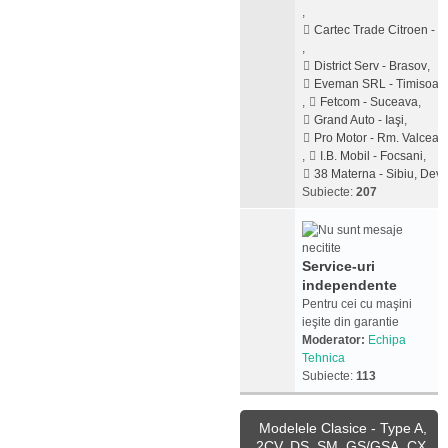
,
Cartec Trade Citroen - Pi
,
District Serv - Brasov
,
Eveman SRL - Timisoar
,
Fetcom - Suceava
,
Grand Auto - Iaşi
,
Pro Motor - Rm. Valcea
,
I.B. Mobil - Focsani
,
38 Materna - Sibiu, Dev
Subiecte:
207
Service-uri
independente
Pentru cei cu maşini
ieşite din garantie
Moderator:
Echipa
Tehnica
Subiecte:
113
Modelele Clasice - Type A,
2CV, DS, SM, GS/GSA, CX,