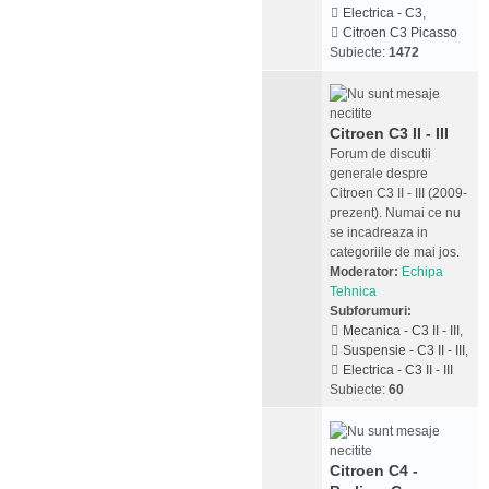
Electrica - C3
,
Citroen C3 Picasso
Subiecte:
1472
Citroen C3 II - III
Forum de discutii
generale despre
Citroen C3 II - III (2009-
prezent). Numai ce nu
se incadreaza in
categoriile de mai jos.
Moderator:
Echipa
Tehnica
Subforumuri:
Mecanica - C3 II - III
,
Suspensie - C3 II - III
,
Electrica - C3 II - III
Subiecte:
60
Citroen C4 -