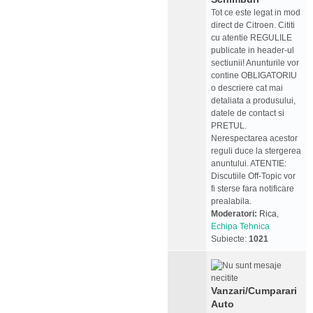
Tot ce este legat in mod
direct de Citroen. Cititi
cu atentie REGULILE
publicate in header-ul
sectiunii! Anunturile vor
contine OBLIGATORIU
o descriere cat mai
detaliata a produsului,
datele de contact si
PRETUL.
Nerespectarea acestor
reguli duce la stergerea
anuntului. ATENTIE:
Discutiile Off-Topic vor
fi sterse fara notificare
prealabila.
Moderatori:
Rica
,
Echipa Tehnica
Subiecte:
1021
Vanzari/Cumparari
Auto