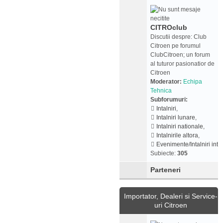
CITROclub
Discutii despre: Club
Citroen pe forumul
ClubCitroen; un forum
al tuturor pasionatior de
Citroen
Moderator:
Echipa
Tehnica
Subforumuri:
Intalniri
,
Intalniri lunare
,
Intalniri nationale
,
Intalnirile altora
,
Evenimente/Intalniri inte
Subiecte:
305
Parteneri
Importator, Dealeri si Service-
uri Citroen