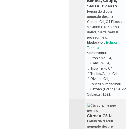
Berlina, Coupe,
Sedan, Picasso
Forum de dicutii
generale despre
Citroen C4, C4 Picasso
si Grand C4 Picasso:
dotari, oferte, versus,
posesori, etc.
Moderator:
Echipa
Tehnica
Subforumuri:
Probleme C4
,
Consum C4
,
Tips/Tricks C4
,
Tuning/Audio C4
,
Diverse C4
,
Revizii si rechemari
,
Citroen (Grand) C4 Pica
Subiecte:
1321
Citroen C5 I-II
Forum de discutii
generale despre