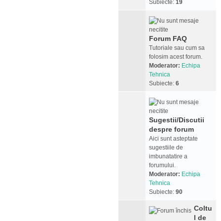
Subiecte:
19
Forum FAQ
Tutoriale sau cum sa
folosim acest forum.
Moderator:
Echipa
Tehnica
Subiecte:
6
Sugestii/Discutii
despre forum
Aici sunt asteptate
sugestiile de
imbunatatire a
forumului.
Moderator:
Echipa
Tehnica
Subiecte:
90
Coltu
l de