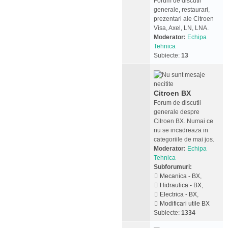
Forum de discutii
generale, restaurari,
prezentari ale Citroen
Visa, Axel, LN, LNA.
Moderator:
Echipa
Tehnica
Subiecte:
13
Citroen BX
Forum de discutii
generale despre
Citroen BX. Numai ce
nu se incadreaza in
categoriile de mai jos.
Moderator:
Echipa
Tehnica
Subforumuri:
Mecanica - BX
,
Hidraulica - BX
,
Electrica - BX
,
Modificari utile BX
Subiecte:
1334