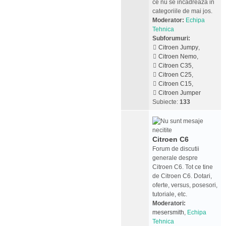
ce nu se incadreaza in
categoriile de mai jos.
Moderator:
Echipa
Tehnica
Subforumuri:
Citroen Jumpy
,
Citroen Nemo
,
Citroen C35
,
Citroen C25
,
Citroen C15
,
Citroen Jumper
Subiecte:
133
Citroen C6
Forum de discutii
generale despre
Citroen C6. Tot ce tine
de Citroen C6. Dotari,
oferte, versus, posesori,
tutoriale, etc.
Moderatori:
mesersmith
,
Echipa
Tehnica