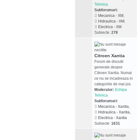
Tehnica
Subforumuri:
Mecanica - XM
,
Hidraulica - XM
,
Electrica - XM
Subiecte:
278
Citroen Xantia
Forum de discutii
generale despre
Citroen Xantia. Numai
ce nu se incadreaza in
categoriile de mai jos.
Moderator:
Echipa
Tehnica
Subforumuri:
Mecanica - Xantia
,
Hidraulica - Xantia
,
Electrica - Xantia
Subiecte:
1631