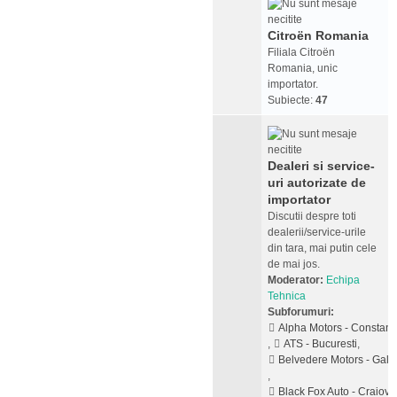
Citroën Romania
Filiala Citroën
Romania, unic
importator.
Subiecte:
47
Dealeri si service-
uri autorizate de
importator
Discutii despre toti
dealerii/service-urile
din tara, mai putin cele
de mai jos.
Moderator:
Echipa
Tehnica
Subforumuri:
Alpha Motors - Constant
,
ATS - Bucuresti
,
Belvedere Motors - Galat
,
Black Fox Auto - Craiova