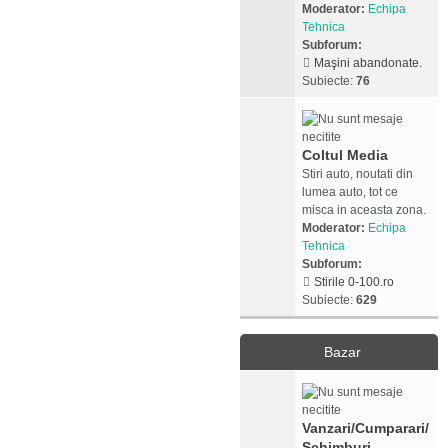
Moderator:
Echipa
Tehnica
Subforum:
Maşini abandonate.
Subiecte:
76
Coltul Media
Stiri auto, noutati din
lumea auto, tot ce
misca in aceasta zona.
Moderator:
Echipa
Tehnica
Subforum:
Stirile 0-100.ro
Subiecte:
629
Bazar
Vanzari/Cumparari/
Schimburi