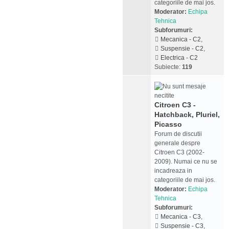
categoriile de mai jos.
Moderator:
Echipa
Tehnica
Subforumuri:
Mecanica - C2
,
Suspensie - C2
,
Electrica - C2
Subiecte:
119
Citroen C3 -
Hatchback, Pluriel,
Picasso
Forum de discutii
generale despre
Citroen C3 (2002-
2009). Numai ce nu se
incadreaza in
categoriile de mai jos.
Moderator:
Echipa
Tehnica
Subforumuri:
Mecanica - C3
,
Suspensie - C3
,