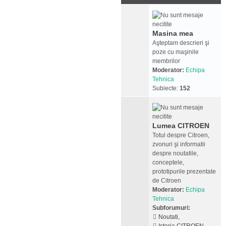
Masina mea
Aşteptam descrieri şi
poze cu maşinile
membrilor
Moderator:
Echipa
Tehnica
Subiecte:
152
Lumea CITROEN
Totul despre Citroen,
zvonuri şi informatii
despre noutatile,
conceptele,
prototipurile prezentate
de Citroen
Moderator:
Echipa
Tehnica
Subforumuri:
Noutati
,