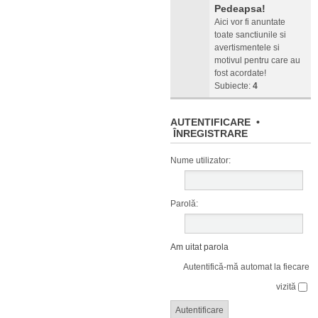
Pedeapsa!
Aici vor fi anuntate
toate sanctiunile si
avertismentele si
motivul pentru care au
fost acordate!
Subiecte:
4
AUTENTIFICARE
•
ÎNREGISTRARE
Nume utilizator:
Parolă:
Am uitat parola
Autentifică-mă automat la fiecare
vizită