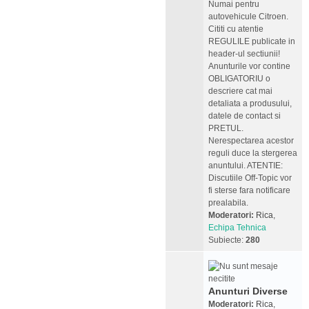
Numai pentru
autovehicule Citroen.
Cititi cu atentie
REGULILE publicate in
header-ul sectiunii!
Anunturile vor contine
OBLIGATORIU o
descriere cat mai
detaliata a produsului,
datele de contact si
PRETUL.
Nerespectarea acestor
reguli duce la stergerea
anuntului. ATENTIE:
Discutiile Off-Topic vor
fi sterse fara notificare
prealabila.
Moderatori:
Rica
,
Echipa Tehnica
Subiecte:
280
Anunturi Diverse
Moderatori:
Rica
,