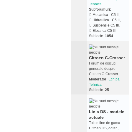
Tehnica
Subforumuri:
Mecanica - C5 III
,
Hidraulica - C5 III
,
Suspensie C5 III
,
Electrica C5 III
Subiecte:
1054
Citroen C-Crosser
Forum de discutii
generale despre
Citroen C-Crosser.
Moderator:
Echipa
Tehnica
Subiecte:
25
Linia DS - modele
actuale
Tot ce tine de gama
Citroen DS, dotari,