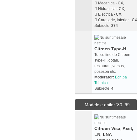
Mecanica - CX
,
Hidraulica - CX
,
Electrica - CX
,
Caroserie, interior - CX
Subiecte:
274
Citroen Type-H
Tot ce tine de Citroen
Type-H, dotari,
restaurari, versus,
posesori etc.
Moderator:
Echipa
Tehnica
Subiecte:
4
Modelele anilor '80-'99
Citroen Visa, Axel,
LN, LNA