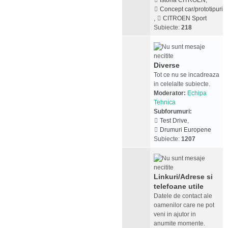
Istoria CITROEN
,
Concept car/prototipuri
,
CITROEN Sport
Subiecte:
218
Diverse
Tot ce nu se incadreaza
in celelalte subiecte.
Moderator:
Echipa
Tehnica
Subforumuri:
Test Drive
,
Drumuri Europene
Subiecte:
1207
Linkuri/Adrese si
telefoane utile
Datele de contact ale
oamenilor care ne pot
veni in ajutor in
anumite momente.