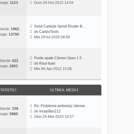
V
saje:
1123
Dum 29-Noi-2015 14:04
t
e
e
i
s
z
m
a
i
u
j
u
l
Solid Carbide Spiral Router B…
l
iecte:
1962
m
de
CarbixTools
t
saje:
13700
V
e
Mie 29-Iul-2026 08:56
i
e
s
m
z
a
u
i
j
l
u
Punte spate Citroen Saxo 1.5 …
m
biecte:
422
l
de
Raul-Ioan
e
saje:
2801
V
t
Mie 06-Apr-2022 15:06
s
e
i
a
z
m
j
i
u
u
l
TATISTICI
ULTIMUL MESAJ
l
m
t
e
i
s
Re: Problema ambreiaj / demar…
biecte:
338
m
a
de
Incepåtor212
saje:
5980
V
u
j
Sâm 29-Mar-2025 16:57
e
l
z
m
i
e