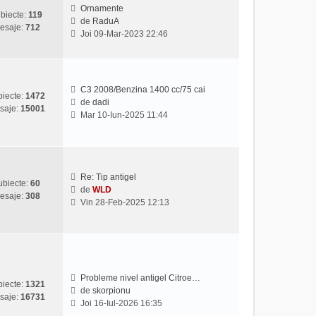
u
s
Ornamente
biecte:
119
l
a
de
RaduA
esaje:
712
V
t
j
Joi 09-Mar-2023 22:46
e
i
z
m
i
u
u
l
C3 2008/Benzina 1400 cc/75 cai
l
m
iecte:
1472
de
dadi
t
e
saje:
15001
V
Mar 10-Iun-2025 11:44
i
s
e
m
a
z
u
j
i
l
u
m
l
Re: Tip antigel
e
ubiecte:
60
t
de
WLD
s
esaje:
308
V
i
Vin 28-Feb-2025 12:13
a
e
m
j
z
u
i
l
u
m
l
e
t
s
Probleme nivel antigel Citroe…
iecte:
1321
i
a
de
skorpionu
saje:
16731
V
m
j
Joi 16-Iul-2026 16:35
e
u