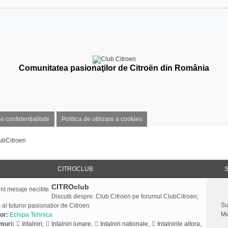
Comunitatea pasionaţilor de Citroën din România
de confidentialitate
Politica de utilizare a cookies
ubCitroen
CITROCLUB
S
CITROclub
Discutii despre: Club Citroen pe forumul ClubCitroen;
Su
 al tuturor pasionatior de Citroen
Me
or:
Echipa Tehnica
muri:
Intalniri
,
Intalniri lunare
,
Intalniri nationale
,
Intalnirile altora
,