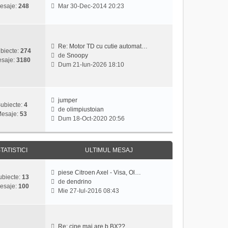
u
a
V
l
esaje:
248
Mar 30-Dec-2014 20:23
l
j
e
t
m
z
i
e
i
m
s
u
u
Re: Motor TD cu cutie automat…
a
l
l
biecte:
274
de
Snoopy
j
t
m
saje:
3180
V
Dum 21-Iun-2026 18:10
i
e
e
m
s
z
u
a
i
l
j
u
jumper
m
ubiecte:
4
l
de
olimpiustoian
e
esaje:
53
V
t
Dum 18-Oct-2020 20:56
s
e
i
a
z
m
j
i
u
TATISTICI
ULTIMUL MESAJ
u
l
l
m
t
e
piese Citroen Axel - Visa, Ol…
ubiecte:
13
i
s
de
dendrino
esaje:
100
V
m
a
Mie 27-Iul-2016 08:43
e
u
j
z
l
i
m
u
e
Re: cine mai are b BX??