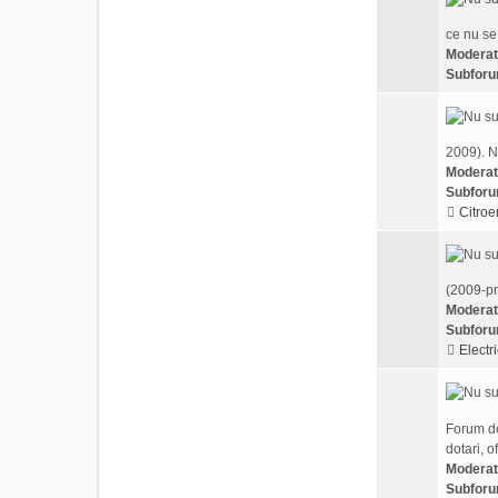
ce nu se
Moderat
Subforu
2009). N
Moderat
Subforu
Citroe
(2009-pr
Moderat
Subforu
Electri
Forum de
dotari, o
Moderat
Subforu