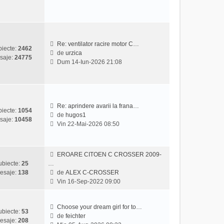
z
l
i
m
u
e
l
s
t
a
Re: ventilator racire motor C…
iecte:
2462
i
j
de
urzica
saje:
24775
V
m
Dum 14-Iun-2026 21:08
e
u
z
l
i
m
u
e
l
s
Re: aprindere avarii la frana…
iecte:
1054
t
a
de
hugos1
saje:
10458
V
i
j
Vin 22-Mai-2026 08:50
e
m
z
u
i
l
EROARE CITOEN C CROSSER 2009-
u
m
ubiecte:
25
…
l
e
esaje:
138
de
ALEX C-CROSSER
t
s
V
Vin 16-Sep-2022 09:00
i
a
e
m
j
z
u
i
Choose your dream girl for to…
ubiecte:
53
l
u
de
feichter
esaje:
208
m
V