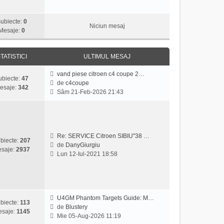
z
i
ubiecte:
0
u
Niciun mesaj
Mesaje:
0
l
t
i
TATISTICI
ULTIMUL MESAJ
m
u
vand piese citroen c4 coupe 2…
ubiecte:
47
l
de
c4coupe
esaje:
342
m
V
Sâm 21-Feb-2026 21:43
e
e
s
z
a
i
j
u
l
Re: SERVICE Citroen SIBIU"38 …
biecte:
207
t
de
DanyGiurgiu
saje:
2937
V
i
Lun 12-Iul-2021 18:58
e
m
z
u
i
l
u
m
l
e
U4GM Phantom Targets Guide: M…
biecte:
113
t
s
de
Blustery
saje:
1145
V
i
a
Mie 05-Aug-2026 11:19
e
m