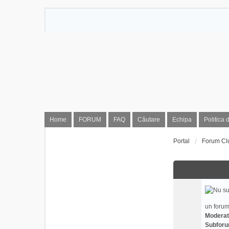
Home
FORUM
FAQ
Căutare
Echipa
Politica 
Portal
Forum Cl
un forum
Moderat
Subforu