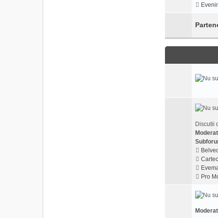
Evenim
Parten
Discutii 
Moderat
Subforu
Belved
Cartec
Evema
Pro Mo
Moderat