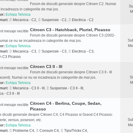
Forum de discutii generale despre Citroen C2. Numai
Su
 incadreaza in categoriile de mai jos.
M
or:
Echipa Tehnica
muri:
Mecanica - C2
,
Suspensie - C2
,
Electrica - C2
Citroen C3 - Hatchback, Pluriel, Picasso
Forum de discutii generale despre Citroen C3 (2002-
Sub
umai ce nu se incadreaza in categoriile de mai jos.
Me
or:
Echipa Tehnica
muri:
Mecanica - C3
,
Suspensie - C3
,
Electrica - C3
,
n C3 Picasso
Citroen C3 II - III
Forum de discutii generale despre Citroen C3 II - III
S
ezent). Numai ce nu se incadreaza in categoriile de mai jos.
M
or:
Echipa Tehnica
muri:
Mecanica - C3 II - III
,
Suspensie - C3 II - III
,
ca - C3 II - III
Citroen C4 - Berlina, Coupe, Sedan,
Picasso
 dicutii generale despre Citroen C4, C4 Picasso si Grand C4 Picasso:
Sub
ferte, versus, posesori, etc.
Me
or:
Echipa Tehnica
muri:
Probleme C4
,
Consum C4
,
Tips/Tricks C4
,