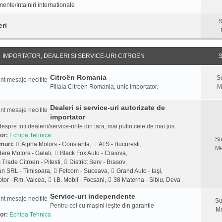
ente/Intalniri internationale
S
eri
IMPORTATOR, DEALERI SI SERVICE-URI CITROEN
S
Citroën Romania
S
Filiala Citroën Romania, unic importator.
M
Dealeri si service-uri autorizate de
importator
despre toti dealerii/service-urile din tara, mai putin cele de mai jos.
or:
Echipa Tehnica
Su
muri:
Alpha Motors - Constanta
,
ATS - Bucuresti
,
Me
ere Motors - Galati
,
Black Fox Auto - Craiova
,
 Trade Citroen - Pitesti
,
District Serv - Brasov
,
n SRL - Timisoara
,
Fetcom - Suceava
,
Grand Auto - Iaşi
,
tor - Rm. Valcea
,
I.B. Mobil - Focsani
,
38 Materna - Sibiu, Deva
Service-uri independente
Su
Pentru cei cu maşini ieşite din garantie
Me
or:
Echipa Tehnica