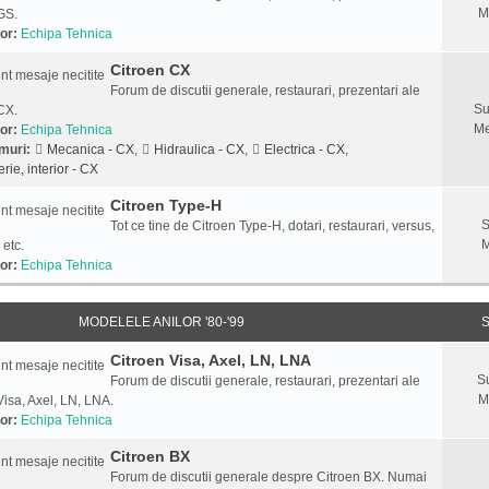
M
GS.
or:
Echipa Tehnica
Citroen CX
Forum de discutii generale, restaurari, prezentari ale
Su
CX.
Me
or:
Echipa Tehnica
muri:
Mecanica - CX
,
Hidraulica - CX
,
Electrica - CX
,
rie, interior - CX
Citroen Type-H
S
Tot ce tine de Citroen Type-H, dotari, restaurari, versus,
M
 etc.
or:
Echipa Tehnica
MODELELE ANILOR '80-'99
S
Citroen Visa, Axel, LN, LNA
S
Forum de discutii generale, restaurari, prezentari ale
M
Visa, Axel, LN, LNA.
or:
Echipa Tehnica
Citroen BX
Forum de discutii generale despre Citroen BX. Numai