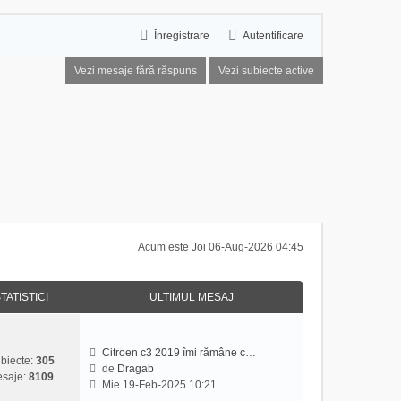
Înregistrare
Autentificare
Vezi mesaje fără răspuns
Vezi subiecte active
Acum este Joi 06-Aug-2026 04:45
TATISTICI
ULTIMUL MESAJ
Citroen c3 2019 îmi rămâne c…
biecte:
305
de
Dragab
saje:
8109
V
Mie 19-Feb-2025 10:21
e