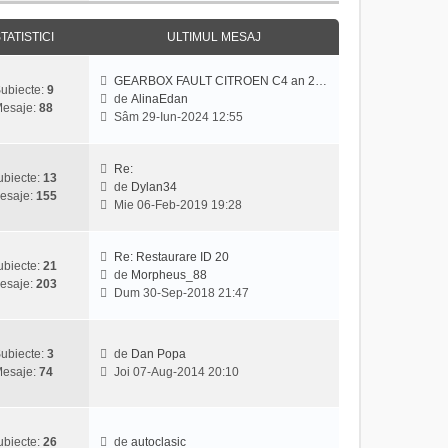
j
z
u
i
l
TATISTICI
ULTIMUL MESAJ
u
m
l
e
GEARBOX FAULT CITROEN C4 an 2…
t
s
ubiecte:
9
de
AlinaEdan
i
a
esaje:
88
V
Sâm 29-Iun-2024 12:55
m
j
e
u
z
l
i
Re:
m
ubiecte:
13
u
de
Dylan34
e
esaje:
155
V
l
Mie 06-Feb-2019 19:28
s
e
t
a
z
i
j
i
m
Re: Restaurare ID 20
ubiecte:
21
u
u
de
Morpheus_88
esaje:
203
V
l
l
Dum 30-Sep-2018 21:47
e
t
m
z
i
e
i
m
s
ubiecte:
3
de
Dan Popa
u
u
a
V
esaje:
74
Joi 07-Aug-2014 20:10
l
l
j
e
t
m
z
i
e
i
m
s
u
ubiecte:
26
de
autoclasic