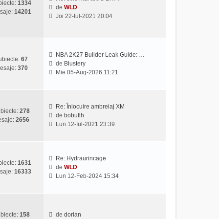
iecte:
1334
l
s
de
WLD
saje:
14201
V
t
a
Joi 22-Iul-2021 20:04
e
i
j
z
m
i
u
u
l
NBA 2K27 Builder Leak Guide: …
l
m
ubiecte:
67
de
Blustery
t
e
esaje:
370
V
Mie 05-Aug-2026 11:21
i
s
e
m
a
z
u
j
i
l
u
Re: Înlocuire ambreiaj XM
m
biecte:
278
l
de
bobuflh
e
saje:
2656
V
t
Lun 12-Iul-2021 23:39
s
e
i
a
z
m
j
i
u
u
l
Re: Hydraurincage
iecte:
1631
l
m
de
WLD
saje:
16333
V
t
e
Lun 12-Feb-2024 15:34
e
i
s
z
m
a
i
u
j
u
l
biecte:
158
de
dorian
l
m