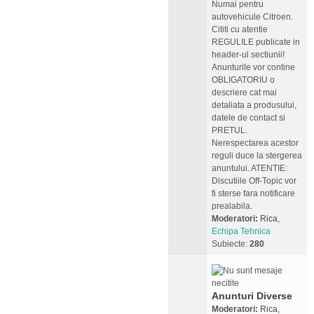
Numai pentru
autovehicule Citroen.
Cititi cu atentie
REGULILE publicate in
header-ul sectiunii!
Anunturile vor contine
OBLIGATORIU o
descriere cat mai
detaliata a produsului,
datele de contact si
PRETUL.
Nerespectarea acestor
reguli duce la stergerea
anuntului. ATENTIE:
Discutiile Off-Topic vor
fi sterse fara notificare
prealabila.
Moderatori:
Rica
,
Echipa Tehnica
Subiecte:
280
Anunturi Diverse
Moderatori:
Rica
,