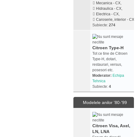
Mecanica - CX
,
Hidraulica - CX
,
Electrica - CX
,
Caroserie, interior - CX
Subiecte:
274
Citroen Type-H
Tot ce tine de Citroen
Type-H, dotari,
restaurari, versus,
posesori etc.
Moderator:
Echipa
Tehnica
Subiecte:
4
Modelele anilor '80-'99
Citroen Visa, Axel,
LN, LNA