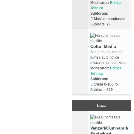
Moderator:
Echipa
Tehnica
Subforum:
Maşini abandonate.
Subiecte:
76
Coltul Media
Stiri auto, noutati din
lumea auto, tot ce
misca in aceasta zona.
Moderator:
Echipa
Tehnica
Subforum:
Stirile 0-100.ro
Subiecte:
629
Bazar
Vanzari/Cumparari/
Schimburi