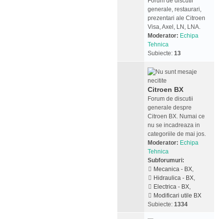
Forum de discutii
generale, restaurari,
prezentari ale Citroen
Visa, Axel, LN, LNA.
Moderator:
Echipa
Tehnica
Subiecte:
13
Citroen BX
Forum de discutii
generale despre
Citroen BX. Numai ce
nu se incadreaza in
categoriile de mai jos.
Moderator:
Echipa
Tehnica
Subforumuri:
Mecanica - BX
,
Hidraulica - BX
,
Electrica - BX
,
Modificari utile BX
Subiecte:
1334