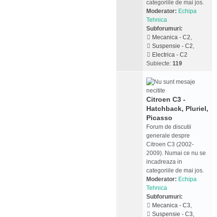
categoriile de mai jos.
Moderator:
Echipa
Tehnica
Subforumuri:
Mecanica - C2
,
Suspensie - C2
,
Electrica - C2
Subiecte:
119
Citroen C3 -
Hatchback, Pluriel,
Picasso
Forum de discutii
generale despre
Citroen C3 (2002-
2009). Numai ce nu se
incadreaza in
categoriile de mai jos.
Moderator:
Echipa
Tehnica
Subforumuri:
Mecanica - C3
,
Suspensie - C3
,