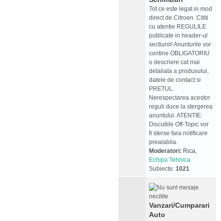
Tot ce este legat in mod
direct de Citroen. Cititi
cu atentie REGULILE
publicate in header-ul
sectiunii! Anunturile vor
contine OBLIGATORIU
o descriere cat mai
detaliata a produsului,
datele de contact si
PRETUL.
Nerespectarea acestor
reguli duce la stergerea
anuntului. ATENTIE:
Discutiile Off-Topic vor
fi sterse fara notificare
prealabila.
Moderatori:
Rica
,
Echipa Tehnica
Subiecte:
1021
Vanzari/Cumparari
Auto