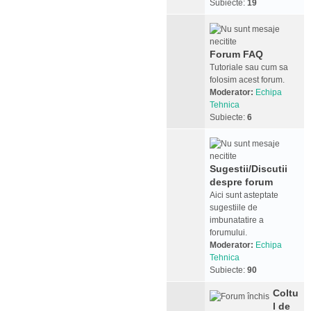
Subiecte:
19
Forum FAQ
Tutoriale sau cum sa
folosim acest forum.
Moderator:
Echipa
Tehnica
Subiecte:
6
Sugestii/Discutii
despre forum
Aici sunt asteptate
sugestiile de
imbunatatire a
forumului.
Moderator:
Echipa
Tehnica
Subiecte:
90
Coltu
l de