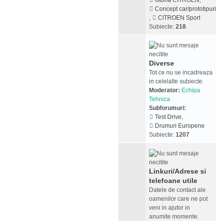
Istoria CITROEN
,
Concept car/prototipuri
,
CITROEN Sport
Subiecte:
218
Diverse
Tot ce nu se incadreaza
in celelalte subiecte.
Moderator:
Echipa
Tehnica
Subforumuri:
Test Drive
,
Drumuri Europene
Subiecte:
1207
Linkuri/Adrese si
telefoane utile
Datele de contact ale
oamenilor care ne pot
veni in ajutor in
anumite momente.