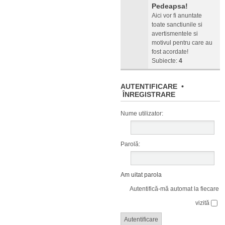
Pedeapsa!
Aici vor fi anuntate
toate sanctiunile si
avertismentele si
motivul pentru care au
fost acordate!
Subiecte:
4
AUTENTIFICARE
•
ÎNREGISTRARE
Nume utilizator:
Parolă:
Am uitat parola
Autentifică-mă automat la fiecare
vizită