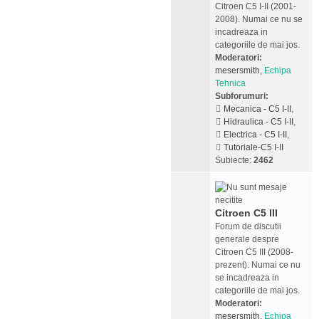
Citroen C5 I-II (2001-
2008). Numai ce nu se
incadreaza in
categoriile de mai jos.
Moderatori:
mesersmith
,
Echipa
Tehnica
Subforumuri:
Mecanica - C5 I-II
,
Hidraulica - C5 I-II
,
Electrica - C5 I-II
,
Tutoriale-C5 I-II
Subiecte:
2462
Citroen C5 III
Forum de discutii
generale despre
Citroen C5 III (2008-
prezent). Numai ce nu
se incadreaza in
categoriile de mai jos.
Moderatori:
mesersmith
,
Echipa