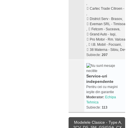
,
Cartec Trade Citroen - Pi
,
District Serv - Brasov
,
Eveman SRL - Timisoar
,
Fetcom - Suceava
,
Grand Auto - Iaşi
,
Pro Motor - Rm. Valcea
,
I.B. Mobil - Focsani
,
38 Materna - Sibiu, Dev
Subiecte:
207
Service-uri
independente
Pentru cei cu maşini
ieşite din garantie
Moderator:
Echipa
Tehnica
Subiecte:
113
Modelele Clasice - Type A,
2CV, DS, SM, GS/GSA, CX,