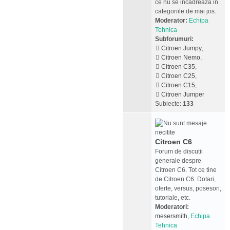
ce nu se incadreaza in
categoriile de mai jos.
Moderator:
Echipa
Tehnica
Subforumuri:
Citroen Jumpy
,
Citroen Nemo
,
Citroen C35
,
Citroen C25
,
Citroen C15
,
Citroen Jumper
Subiecte:
133
Citroen C6
Forum de discutii
generale despre
Citroen C6. Tot ce tine
de Citroen C6. Dotari,
oferte, versus, posesori,
tutoriale, etc.
Moderatori:
mesersmith
,
Echipa
Tehnica