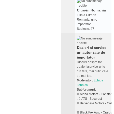
Citroën Romania
Filiala Citroën
Romania, unic
importator.
Subiecte:
47
Dealeri si service-
uri autorizate de
importator
Discutii despre toti
dealerii/service-urile
din tara, mai putin cele
de mai jos.
Moderator:
Echipa
Tehnica
Subforumuri:
Alpha Motors - Constant
,
ATS - Bucuresti
,
Belvedere Motors - Galat
,
Black Fox Auto - Craiova