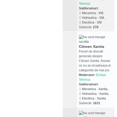
Tehnica
Subforumuri:
Mecanica - XM
,
Hidraulica - XM
,
Electrica - XM
Subiecte:
278
Citroen Xantia
Forum de discutii
generale despre
Citroen Xantia. Numai
ce nu se incadreaza in
categoriile de mai jos.
Moderator:
Echipa
Tehnica
Subforumuri:
Mecanica - Xantia
,
Hidraulica - Xantia
,
Electrica - Xantia
Subiecte:
1631