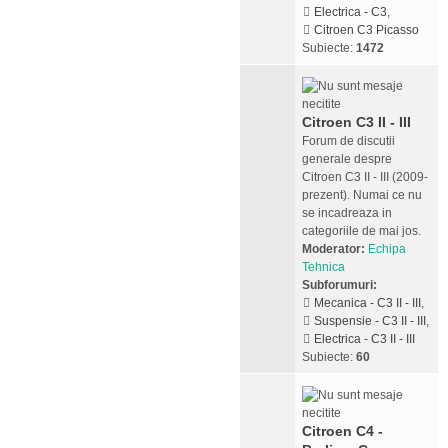
Electrica - C3
,
Citroen C3 Picasso
Subiecte:
1472
Citroen C3 II - III
Forum de discutii
generale despre
Citroen C3 II - III (2009-
prezent). Numai ce nu
se incadreaza in
categoriile de mai jos.
Moderator:
Echipa
Tehnica
Subforumuri:
Mecanica - C3 II - III
,
Suspensie - C3 II - III
,
Electrica - C3 II - III
Subiecte:
60
Citroen C4 -