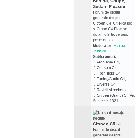
Berlina, Coupe,
Sedan, Picasso
Forum de dicutii
generale despre
Citroen C4, C4 Picasso
si Grand C4 Picasso:
dotari, oferte, versus,
posesori, etc.
Moderator:
Echipa
Tehnica
Subforumuri:
Probleme C4
,
Consum C4
,
Tips/Tricks C4
,
Tuning/Audio C4
,
Diverse C4
,
Revizii si rechemari
,
Citroen (Grand) C4 Pica
Subiecte:
1321
Citroen C5 I-II
Forum de discutii
generale despre