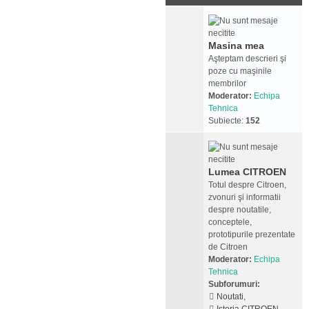
Masina mea
Aşteptam descrieri şi
poze cu maşinile
membrilor
Moderator:
Echipa
Tehnica
Subiecte:
152
Lumea CITROEN
Totul despre Citroen,
zvonuri şi informatii
despre noutatile,
conceptele,
prototipurile prezentate
de Citroen
Moderator:
Echipa
Tehnica
Subforumuri:
Noutati
,