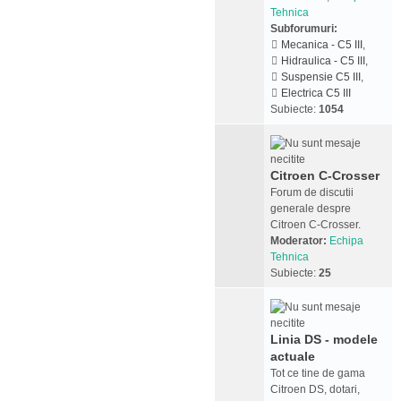
Tehnica
Subforumuri:
Mecanica - C5 III
,
Hidraulica - C5 III
,
Suspensie C5 III
,
Electrica C5 III
Subiecte:
1054
Citroen C-Crosser
Forum de discutii
generale despre
Citroen C-Crosser.
Moderator:
Echipa
Tehnica
Subiecte:
25
Linia DS - modele
actuale
Tot ce tine de gama
Citroen DS, dotari,