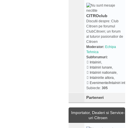
CITROclub
Discutii despre: Club
Citroen pe forumul
ClubCitroen; un forum
al tuturor pasionatior de
Citroen
Moderator:
Echipa
Tehnica
Subforumuri:
Intalniri
,
Intalniri lunare
,
Intalniri nationale
,
Intalnirile altora
,
Evenimente/Intalniri inte
Subiecte:
305
Parteneri
Importator, Dealeri si Service-
uri Citroen