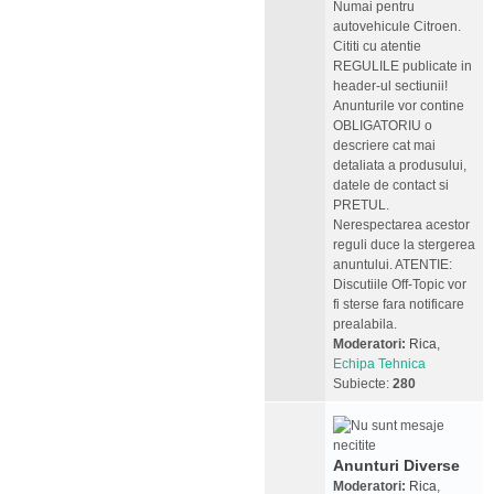
Numai pentru
autovehicule Citroen.
Cititi cu atentie
REGULILE publicate in
header-ul sectiunii!
Anunturile vor contine
OBLIGATORIU o
descriere cat mai
detaliata a produsului,
datele de contact si
PRETUL.
Nerespectarea acestor
reguli duce la stergerea
anuntului. ATENTIE:
Discutiile Off-Topic vor
fi sterse fara notificare
prealabila.
Moderatori:
Rica
,
Echipa Tehnica
Subiecte:
280
Anunturi Diverse
Moderatori:
Rica
,