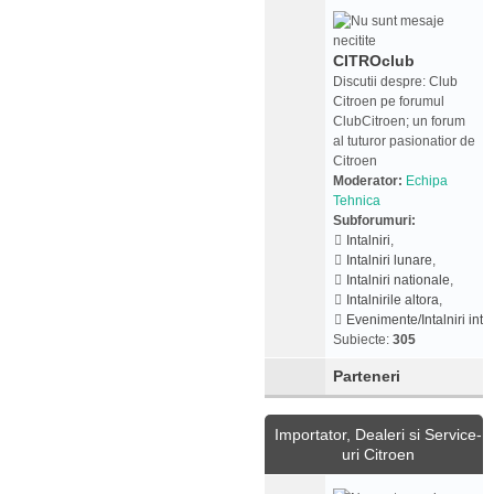
CITROclub
Discutii despre: Club
Citroen pe forumul
ClubCitroen; un forum
al tuturor pasionatior de
Citroen
Moderator:
Echipa
Tehnica
Subforumuri:
Intalniri
,
Intalniri lunare
,
Intalniri nationale
,
Intalnirile altora
,
Evenimente/Intalniri inte
Subiecte:
305
Parteneri
Importator, Dealeri si Service-
uri Citroen