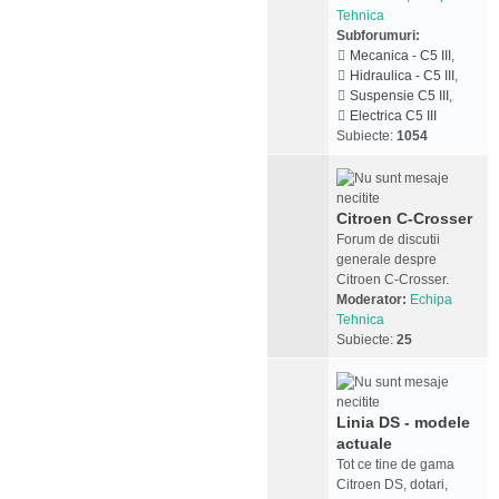
Tehnica
Subforumuri:
Mecanica - C5 III
,
Hidraulica - C5 III
,
Suspensie C5 III
,
Electrica C5 III
Subiecte:
1054
Citroen C-Crosser
Forum de discutii
generale despre
Citroen C-Crosser.
Moderator:
Echipa
Tehnica
Subiecte:
25
Linia DS - modele
actuale
Tot ce tine de gama
Citroen DS, dotari,