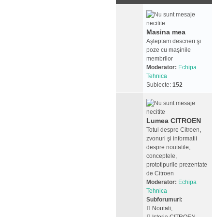
Masina mea
Aşteptam descrieri şi
poze cu maşinile
membrilor
Moderator:
Echipa
Tehnica
Subiecte:
152
Lumea CITROEN
Totul despre Citroen,
zvonuri şi informatii
despre noutatile,
conceptele,
prototipurile prezentate
de Citroen
Moderator:
Echipa
Tehnica
Subforumuri:
Noutati
,