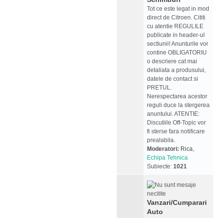
Tot ce este legat in mod
direct de Citroen. Cititi
cu atentie REGULILE
publicate in header-ul
sectiunii! Anunturile vor
contine OBLIGATORIU
o descriere cat mai
detaliata a produsului,
datele de contact si
PRETUL.
Nerespectarea acestor
reguli duce la stergerea
anuntului. ATENTIE:
Discutiile Off-Topic vor
fi sterse fara notificare
prealabila.
Moderatori:
Rica
,
Echipa Tehnica
Subiecte:
1021
Vanzari/Cumparari
Auto