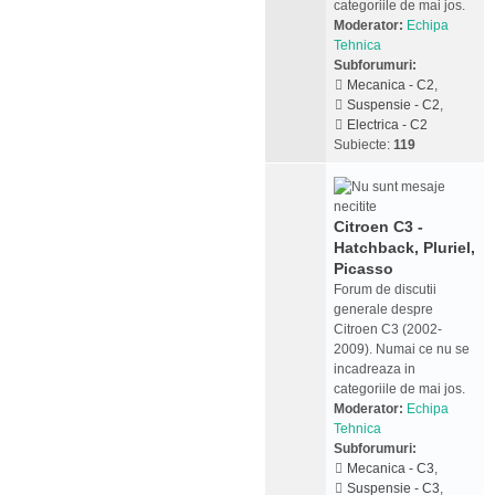
categoriile de mai jos.
Moderator:
Echipa
Tehnica
Subforumuri:
Mecanica - C2
,
Suspensie - C2
,
Electrica - C2
Subiecte:
119
Citroen C3 -
Hatchback, Pluriel,
Picasso
Forum de discutii
generale despre
Citroen C3 (2002-
2009). Numai ce nu se
incadreaza in
categoriile de mai jos.
Moderator:
Echipa
Tehnica
Subforumuri:
Mecanica - C3
,
Suspensie - C3
,