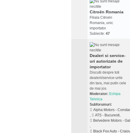
Citroën Romania
Filiala Citroën
Romania, unic
importator.
Subiecte:
47
Dealeri si service-
uri autorizate de
importator
Discutii despre toti
dealerii/service-urile
din tara, mai putin cele
de mai jos.
Moderator:
Echipa
Tehnica
Subforumuri:
Alpha Motors - Constant
,
ATS - Bucuresti
,
Belvedere Motors - Galat
,
Black Fox Auto - Craiova