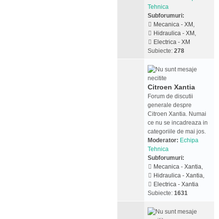
Tehnica
Subforumuri:
Mecanica - XM
,
Hidraulica - XM
,
Electrica - XM
Subiecte:
278
Citroen Xantia
Forum de discutii
generale despre
Citroen Xantia. Numai
ce nu se incadreaza in
categoriile de mai jos.
Moderator:
Echipa
Tehnica
Subforumuri:
Mecanica - Xantia
,
Hidraulica - Xantia
,
Electrica - Xantia
Subiecte:
1631