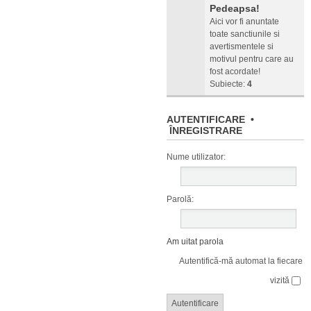
Pedeapsa!
Aici vor fi anuntate
toate sanctiunile si
avertismentele si
motivul pentru care au
fost acordate!
Subiecte:
4
AUTENTIFICARE
•
ÎNREGISTRARE
Nume utilizator:
Parolă:
Am uitat parola
Autentifică-mă automat la fiecare
vizită