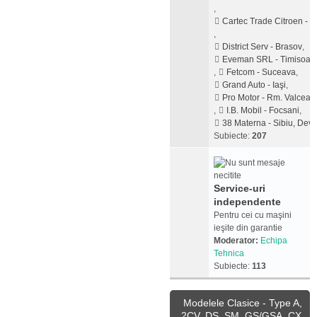
,
Cartec Trade Citroen - Pi
,
District Serv - Brasov
,
Eveman SRL - Timisoar
,
Fetcom - Suceava
,
Grand Auto - Iaşi
,
Pro Motor - Rm. Valcea
,
I.B. Mobil - Focsani
,
38 Materna - Sibiu, Dev
Subiecte:
207
Service-uri
independente
Pentru cei cu maşini
ieşite din garantie
Moderator:
Echipa
Tehnica
Subiecte:
113
Modelele Clasice - Type A,
2CV, DS, SM, GS/GSA, CX,