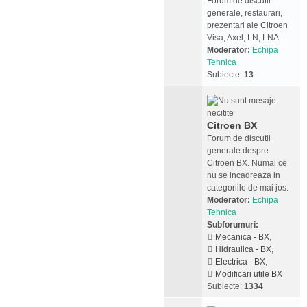
Forum de discutii
generale, restaurari,
prezentari ale Citroen
Visa, Axel, LN, LNA.
Moderator:
Echipa
Tehnica
Subiecte:
13
Citroen BX
Forum de discutii
generale despre
Citroen BX. Numai ce
nu se incadreaza in
categoriile de mai jos.
Moderator:
Echipa
Tehnica
Subforumuri:
Mecanica - BX
,
Hidraulica - BX
,
Electrica - BX
,
Modificari utile BX
Subiecte:
1334