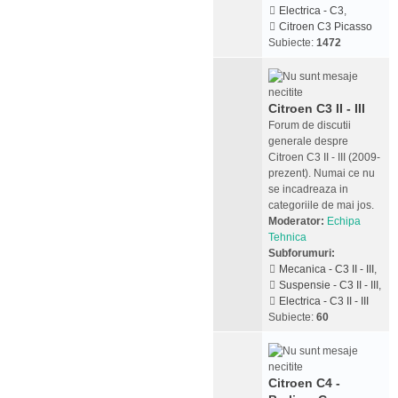
Electrica - C3
,
Citroen C3 Picasso
Subiecte:
1472
Citroen C3 II - III
Forum de discutii
generale despre
Citroen C3 II - III (2009-
prezent). Numai ce nu
se incadreaza in
categoriile de mai jos.
Moderator:
Echipa
Tehnica
Subforumuri:
Mecanica - C3 II - III
,
Suspensie - C3 II - III
,
Electrica - C3 II - III
Subiecte:
60
Citroen C4 -