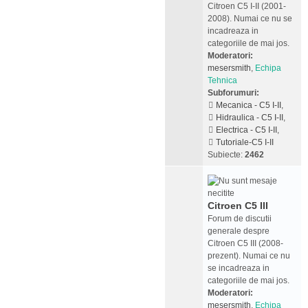
Citroen C5 I-II (2001-
2008). Numai ce nu se
incadreaza in
categoriile de mai jos.
Moderatori:
mesersmith
,
Echipa
Tehnica
Subforumuri:
Mecanica - C5 I-II
,
Hidraulica - C5 I-II
,
Electrica - C5 I-II
,
Tutoriale-C5 I-II
Subiecte:
2462
Citroen C5 III
Forum de discutii
generale despre
Citroen C5 III (2008-
prezent). Numai ce nu
se incadreaza in
categoriile de mai jos.
Moderatori:
mesersmith
,
Echipa