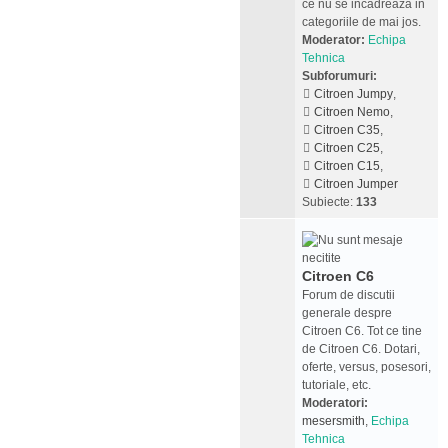
ce nu se incadreaza in
categoriile de mai jos.
Moderator:
Echipa
Tehnica
Subforumuri:
Citroen Jumpy
,
Citroen Nemo
,
Citroen C35
,
Citroen C25
,
Citroen C15
,
Citroen Jumper
Subiecte:
133
Citroen C6
Forum de discutii
generale despre
Citroen C6. Tot ce tine
de Citroen C6. Dotari,
oferte, versus, posesori,
tutoriale, etc.
Moderatori:
mesersmith
,
Echipa
Tehnica