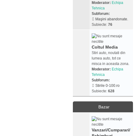
Moderator:
Echipa
Tehnica
Subforum:
Maşini abandonate.
Subiecte:
76
Coltul Media
Stiri auto, noutati din
lumea auto, tot ce
misca in aceasta zona.
Moderator:
Echipa
Tehnica
Subforum:
Stirile 0-100.ro
Subiecte:
628
Bazar
Vanzari/Cumparari/
Schimburi