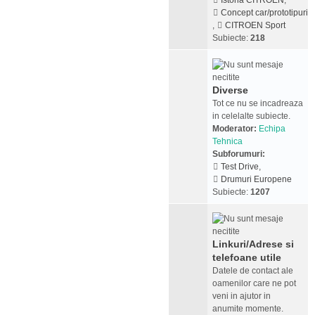
Istoria CITROEN
,
Concept car/prototipuri
,
CITROEN Sport
Subiecte:
218
Diverse
Tot ce nu se incadreaza
in celelalte subiecte.
Moderator:
Echipa
Tehnica
Subforumuri:
Test Drive
,
Drumuri Europene
Subiecte:
1207
Linkuri/Adrese si
telefoane utile
Datele de contact ale
oamenilor care ne pot
veni in ajutor in
anumite momente.