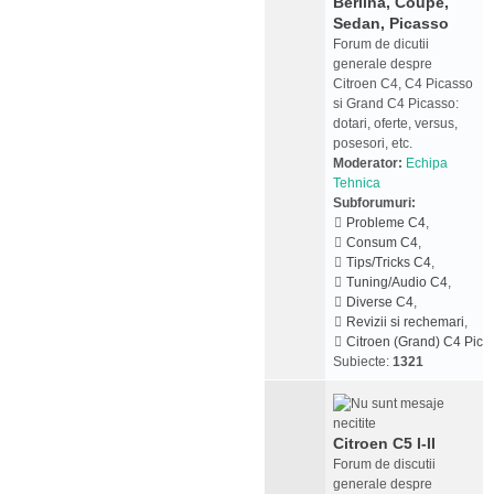
Berlina, Coupe,
Sedan, Picasso
Forum de dicutii
generale despre
Citroen C4, C4 Picasso
si Grand C4 Picasso:
dotari, oferte, versus,
posesori, etc.
Moderator:
Echipa
Tehnica
Subforumuri:
Probleme C4
,
Consum C4
,
Tips/Tricks C4
,
Tuning/Audio C4
,
Diverse C4
,
Revizii si rechemari
,
Citroen (Grand) C4 Pica
Subiecte:
1321
Citroen C5 I-II
Forum de discutii
generale despre