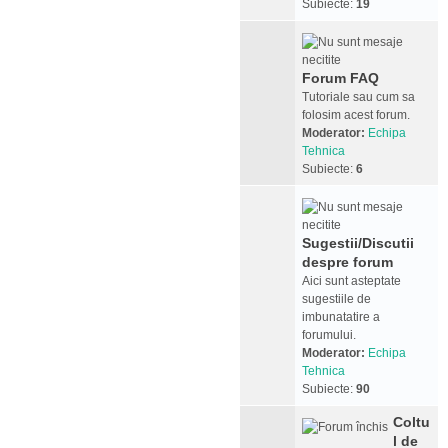
Subiecte:
19
Forum FAQ
Tutoriale sau cum sa
folosim acest forum.
Moderator:
Echipa
Tehnica
Subiecte:
6
Sugestii/Discutii
despre forum
Aici sunt asteptate
sugestiile de
imbunatatire a
forumului.
Moderator:
Echipa
Tehnica
Subiecte:
90
Coltu
l de