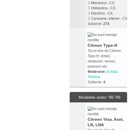
Mecanica - CX
,
Hidraulica - CX
,
Electrica - CX
,
Caroserie, interior - CX
Subiecte:
274
Citroen Type-H
Tot ce tine de Citroen
Type-H, dotari,
restaurari, versus,
posesori etc.
Moderator:
Echipa
Tehnica
Subiecte:
4
Modelele anilor '80-'99
Citroen Visa, Axel,
LN, LNA