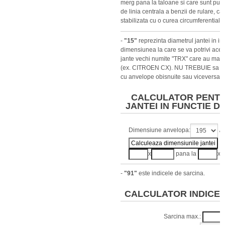
merg pana la taloane si care sunt puse
de linia centrala a benzii de rulare, ca
stabilizata cu o curea circumferentiala.
-
"15"
reprezinta diametrul jantei in in
dimensiunea la care se va potrivi aces
jante vechi numite "TRX" care au mas
(ex. CITROEN CX). NU TREBUIE sa am
cu anvelope obisnuite sau viceversa.
CALCULATOR PENTR
JANTEI IN FUNCTIE D
Dimensiune anvelopa:
/
x
pana la
x
-
"91"
este indicele de sarcina.
CALCULATOR INDICE 
Sarcina max.: