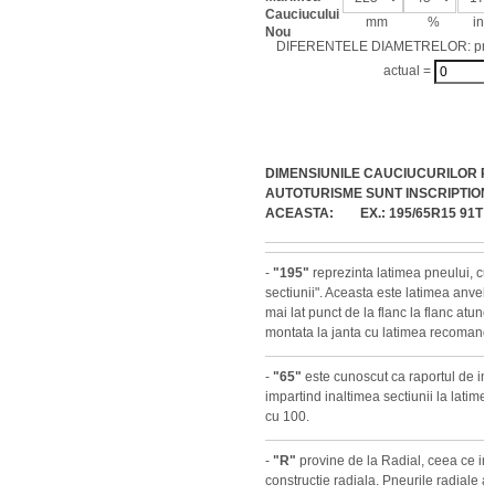
Cauciucului
mm
%
inch
Nou
DIFERENTELE DIAMETRELOR: pro
actual =
DIMENSIUNILE CAUCIUCURILOR P
AUTOTURISME SUNT INSCRIPTION
ACEASTA: EX.: 195/65R15 91T
-
"195"
reprezinta latimea pneului, cu
sectiunii". Aceasta este latimea anvelop
mai lat punct de la flanc la flanc atun
montata la janta cu latimea recomanda
-
"65"
este cunoscut ca raportul de inal
impartind inaltimea sectiunii la latimea
cu 100.
-
"R"
provine de la Radial, ceea ce i
constructie radiala. Pneurile radiale au