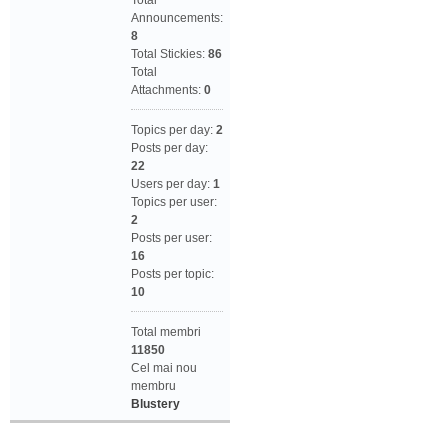
Total
Announcements:
8
Total Stickies:
86
Total
Attachments:
0
Topics per day:
2
Posts per day:
22
Users per day:
1
Topics per user:
2
Posts per user:
16
Posts per topic:
10
Total membri
11850
Cel mai nou
membru
Blustery