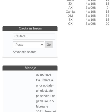
ZX
4 x 108
15 -
AX
3 x 098
9 - 
Xantia
4 x 108
15 -
XM
5 x 108
34 -
BX
4 x 108
15 -
CX
5 x 098
20 -
Cauta in forum
Advanced search
Mesaje
07.05.2021 -
Ca urmare a
unor update-
uri efectuate
pe serverul de
gazduire in 5
februarie
2021, Forumul