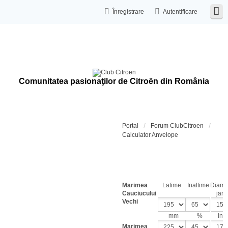
Înregistrare
Autentificare
Comunitatea pasionaţilor de Citroën din România
Portal
Forum ClubCitroen
Calculator Anvelope
Calcula
dimensi
cauciuc
Marimea
Latime
Inaltime
Diame
Cauciucului
jant
Vechi
mm
%
inch
Marimea