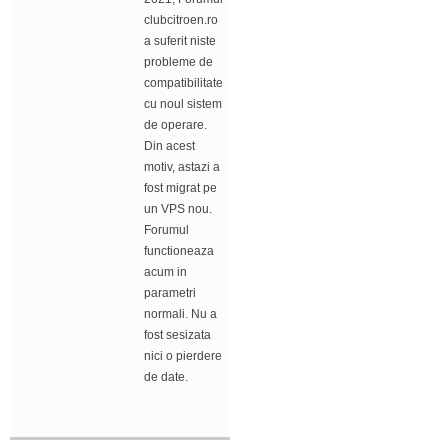
clubcitroen.ro
a suferit niste
probleme de
compatibilitate
cu noul sistem
de operare.
Din acest
motiv, astazi a
fost migrat pe
un VPS nou.
Forumul
functioneaza
acum in
parametri
normali. Nu a
fost sesizata
nici o pierdere
de date.