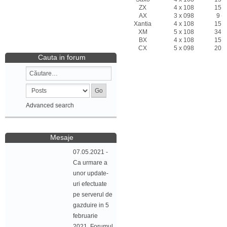
ZX
4 x 108
15 -
AX
3 x 098
9 - 
Xantia
4 x 108
15 -
XM
5 x 108
34 -
BX
4 x 108
15 -
CX
5 x 098
20 -
Cauta in forum
Advanced search
Mesaje
07.05.2021 -
Ca urmare a
unor update-
uri efectuate
pe serverul de
gazduire in 5
februarie
2021, Forumul