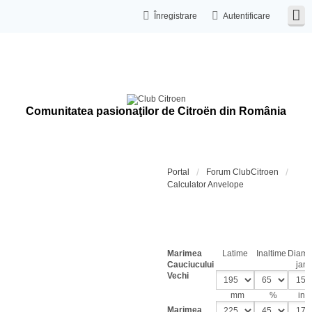
Înregistrare
Autentificare
Comunitatea pasionaţilor de Citroën din România
Portal
Forum ClubCitroen
Calculator Anvelope
Calcula
dimensi
cauciuc
Marimea
Latime
Inaltime
Diame
Cauciucului
jant
Vechi
mm
%
inch
Marimea