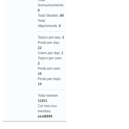
Total
Announcements:
8
Total Stickies:
86
Total
Attachments:
0
Topics per day:
2
Posts per day:
22
Users per day:
1
Topics per user:
2
Posts per user:
16
Posts per topic:
10
Total membri
11851
Cel mai nou
membru
yezi8899