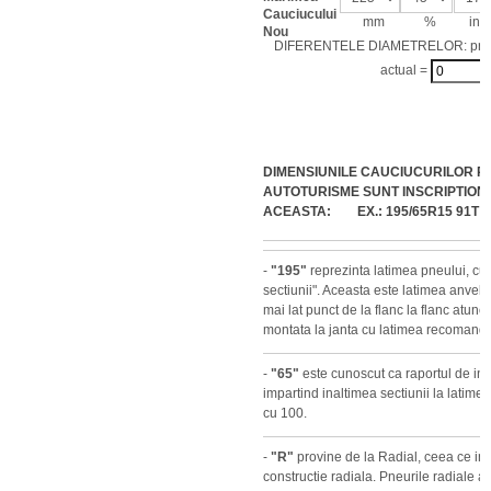
Cauciucului
mm
%
inch
Nou
DIFERENTELE DIAMETRELOR: pro
actual =
DIMENSIUNILE CAUCIUCURILOR P
AUTOTURISME SUNT INSCRIPTION
ACEASTA: EX.: 195/65R15 91T
-
"195"
reprezinta latimea pneului, cu
sectiunii". Aceasta este latimea anvelop
mai lat punct de la flanc la flanc atun
montata la janta cu latimea recomanda
-
"65"
este cunoscut ca raportul de inal
impartind inaltimea sectiunii la latimea
cu 100.
-
"R"
provine de la Radial, ceea ce i
constructie radiala. Pneurile radiale au