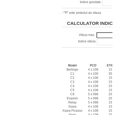
Indice greutate:
-
"T"
este simbolul de viteza.
CALCULATOR INDICI 
Viteza max.:
Indice viteza:
Caracteristi
CITRO
Model
PCD
ET/Of
Berlingo
4 x 108
15 -
C1
4 x 100
35 -
C2
4 x 108
15 -
C3
4 x 108
15 -
C4
4 x 108
25 -
C5
4 x 108
15 -
C8
5 x 098
25 -
Evasion
5 x 098
25 -
Relay
5 x 098
15 -
Xsara
4 x 108
15 -
Xsara Picasso
4 x 108
15 -
Saxo
4 x 108
15 -