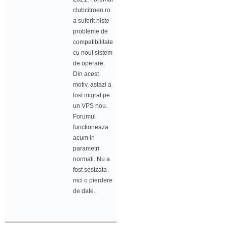
clubcitroen.ro
a suferit niste
probleme de
compatibilitate
cu noul sistem
de operare.
Din acest
motiv, astazi a
fost migrat pe
un VPS nou.
Forumul
functioneaza
acum in
parametri
normali. Nu a
fost sesizata
nici o pierdere
de date.