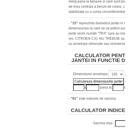
merg pana la taloane si care sunt puse
de linia centrala a benzii de rulare, ca
stabilizata cu o curea circumferentiala.
-
"15"
reprezinta diametrul jantei in in
dimensiunea la care se va potrivi aces
jante vechi numite "TRX" care au mas
(ex. CITROEN CX). NU TREBUIE sa am
cu anvelope obisnuite sau viceversa.
CALCULATOR PENTR
JANTEI IN FUNCTIE D
Dimensiune anvelopa:
/
x
pana la
x
-
"91"
este indicele de sarcina.
CALCULATOR INDICE 
Sarcina max.: