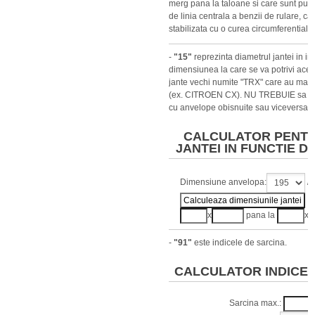
merg pana la taloane si care sunt puse
de linia centrala a benzii de rulare, ca
stabilizata cu o curea circumferentiala.
-
"15"
reprezinta diametrul jantei in in
dimensiunea la care se va potrivi aces
jante vechi numite "TRX" care au mas
(ex. CITROEN CX). NU TREBUIE sa am
cu anvelope obisnuite sau viceversa.
CALCULATOR PENTR
JANTEI IN FUNCTIE D
Dimensiune anvelopa:
/
x
pana la
x
-
"91"
este indicele de sarcina.
CALCULATOR INDICE 
Sarcina max.: