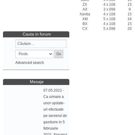
ZX
4 x 108
15 -
AX
3 x 098
9 - 
Xantia
4 x 108
15 -
XM
5 x 108
34 -
BX
4 x 108
15 -
CX
5 x 098
20 -
Cauta in forum
Advanced search
Mesaje
07.05.2021 -
Ca urmare a
unor update-
uri efectuate
pe serverul de
gazduire in 5
februarie
2021, Forumul