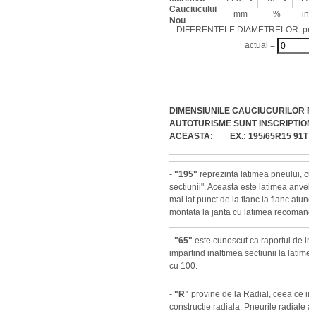
Cauciucului
mm
%
inch
Nou
DIFERENTELE DIAMETRELOR: pro
actual =
DIMENSIUNILE CAUCIUCURILOR P
AUTOTURISME SUNT INSCRIPTION
ACEASTA: EX.: 195/65R15 91T
-
"195"
reprezinta latimea pneului, cu
sectiunii". Aceasta este latimea anvelop
mai lat punct de la flanc la flanc atun
montata la janta cu latimea recomanda
-
"65"
este cunoscut ca raportul de inal
impartind inaltimea sectiunii la latimea
cu 100.
-
"R"
provine de la Radial, ceea ce i
constructie radiala. Pneurile radiale au