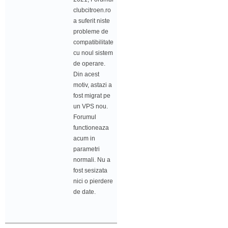
clubcitroen.ro
a suferit niste
probleme de
compatibilitate
cu noul sistem
de operare.
Din acest
motiv, astazi a
fost migrat pe
un VPS nou.
Forumul
functioneaza
acum in
parametri
normali. Nu a
fost sesizata
nici o pierdere
de date.