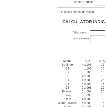
Indice greutate:
-
"T"
este simbolul de viteza.
CALCULATOR INDICI 
Viteza max.:
Indice viteza:
Caracteristi
CITRO
Model
PCD
ET/Of
Berlingo
4 x 108
15 -
C1
4 x 100
35 -
C2
4 x 108
15 -
C3
4 x 108
15 -
C4
4 x 108
25 -
C5
4 x 108
15 -
C8
5 x 098
25 -
Evasion
5 x 098
25 -
Relay
5 x 098
15 -
Xsara
4 x 108
15 -
Xsara Picasso
4 x 108
15 -
Saxo
4 x 108
15 -