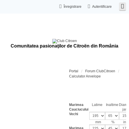
Înregistrare
Autentificare
Comunitatea pasionaţilor de Citroën din România
Portal
Forum ClubCitroen
Calculator Anvelope
Calcula
dimensi
cauciuc
Marimea
Latime
Inaltime
Diame
Cauciucului
jant
Vechi
mm
%
inch
Marimea