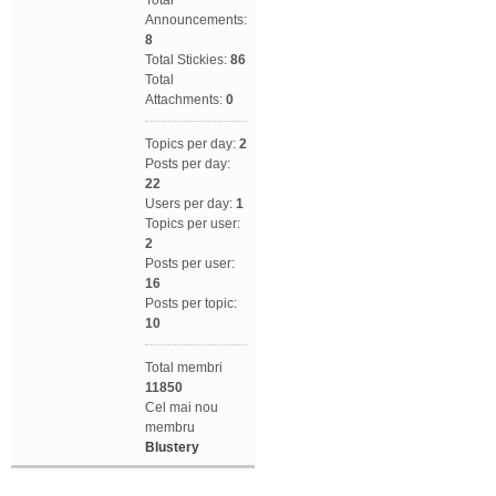
Total
Announcements:
8
Total Stickies:
86
Total
Attachments:
0
Topics per day:
2
Posts per day:
22
Users per day:
1
Topics per user:
2
Posts per user:
16
Posts per topic:
10
Total membri
11850
Cel mai nou
membru
Blustery