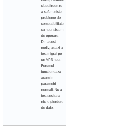
clubcitroen.ro
a suferit niste
probleme de
compatibilitate
cu noul sistem
de operare.
Din acest
motiv, astazi a
fost migrat pe
un VPS nou.
Forumul
functioneaza
acum in
parametri
normali. Nu a
fost sesizata
nici o pierdere
de date.