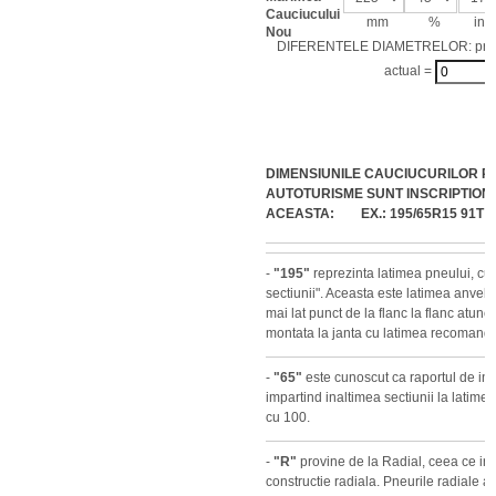
Cauciucului
mm
%
inch
Nou
DIFERENTELE DIAMETRELOR: pro
actual =
DIMENSIUNILE CAUCIUCURILOR P
AUTOTURISME SUNT INSCRIPTION
ACEASTA: EX.: 195/65R15 91T
-
"195"
reprezinta latimea pneului, cu
sectiunii". Aceasta este latimea anvelop
mai lat punct de la flanc la flanc atun
montata la janta cu latimea recomanda
-
"65"
este cunoscut ca raportul de inal
impartind inaltimea sectiunii la latimea
cu 100.
-
"R"
provine de la Radial, ceea ce i
constructie radiala. Pneurile radiale au