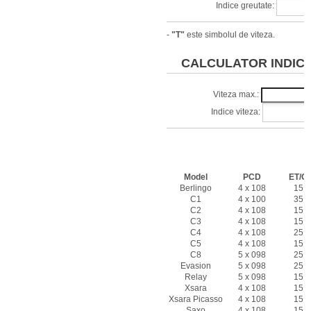
Indice greutate:
-
"T"
este simbolul de viteza.
CALCULATOR INDICI 
Viteza max.:
Indice viteza:
Caracteristi
CITRO
Model
PCD
ET/Of
Berlingo
4 x 108
15 -
C1
4 x 100
35 -
C2
4 x 108
15 -
C3
4 x 108
15 -
C4
4 x 108
25 -
C5
4 x 108
15 -
C8
5 x 098
25 -
Evasion
5 x 098
25 -
Relay
5 x 098
15 -
Xsara
4 x 108
15 -
Xsara Picasso
4 x 108
15 -
Saxo
4 x 108
15 -