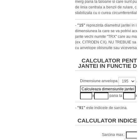
merg pana la taloane si care sunt puse
de linia centrala a benzii de rulare, ca
stabilizata cu o curea circumferentiala.
-
"15"
reprezinta diametrul jantei in in
dimensiunea la care se va potrivi aces
jante vechi numite "TRX" care au mas
(ex. CITROEN CX). NU TREBUIE sa am
cu anvelope obisnuite sau viceversa.
CALCULATOR PENTR
JANTEI IN FUNCTIE D
Dimensiune anvelopa:
/
x
pana la
x
-
"91"
este indicele de sarcina.
CALCULATOR INDICE 
Sarcina max.: