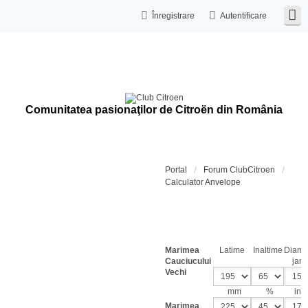
Înregistrare
Autentificare
Comunitatea pasionaţilor de Citroën din România
Portal
Forum ClubCitroen
Calculator Anvelope
Calcula
dimensi
cauciuc
Marimea
Latime
Inaltime
Diame
Cauciucului
jant
Vechi
mm
%
inch
Marimea