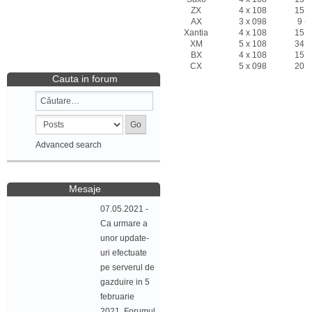
ZX
4 x 108
15 -
AX
3 x 098
9 - 
Xantia
4 x 108
15 -
XM
5 x 108
34 -
BX
4 x 108
15 -
CX
5 x 098
20 -
Cauta in forum
Advanced search
Mesaje
07.05.2021 -
Ca urmare a
unor update-
uri efectuate
pe serverul de
gazduire in 5
februarie
2021, Forumul