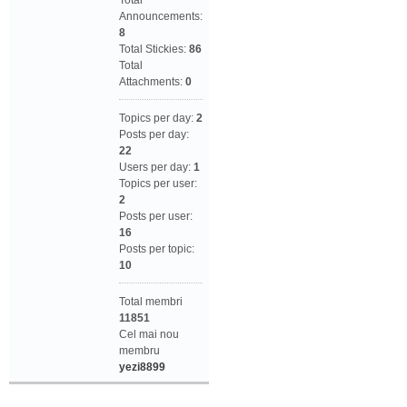
Total
Announcements:
8
Total Stickies:
86
Total
Attachments:
0
Topics per day:
2
Posts per day:
22
Users per day:
1
Topics per user:
2
Posts per user:
16
Posts per topic:
10
Total membri
11851
Cel mai nou
membru
yezi8899