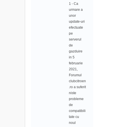
1 - Ca
urmare a
unor
update-uri
efectuate
pe
serverul
de
gazduire
in 5
februarie
2021,
Forumul
clubcitroen
.ro a suferit
niste
probleme
de
compatibili
tate cu
noul