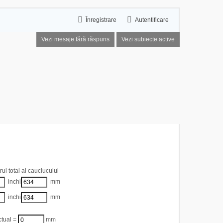
Înregistrare
Autentificare
Vezi mesaje fără răspuns
Vezi subiecte active
cauciucuri
ul total al cauciucului
inchi
mm
inchi
mm
ual =
mm