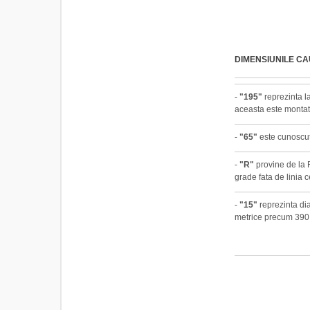
DIMENSIUNILE C
-
"195"
reprezinta la
aceasta este montat
-
"65"
este cunoscut 
-
"R"
provine de la R
grade fata de linia c
-
"15"
reprezinta dia
metrice precum 390