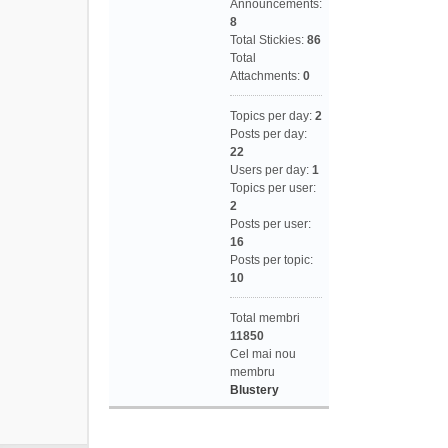
Announcements:
8
Total Stickies:
86
Total
Attachments:
0
Topics per day:
2
Posts per day:
22
Users per day:
1
Topics per user:
2
Posts per user:
16
Posts per topic:
10
Total membri
11850
Cel mai nou
membru
Blustery