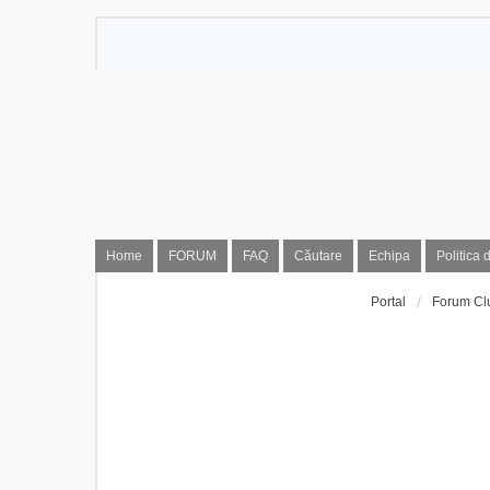
Home
FORUM
FAQ
Căutare
Echipa
Politica 
Portal
Forum Cl