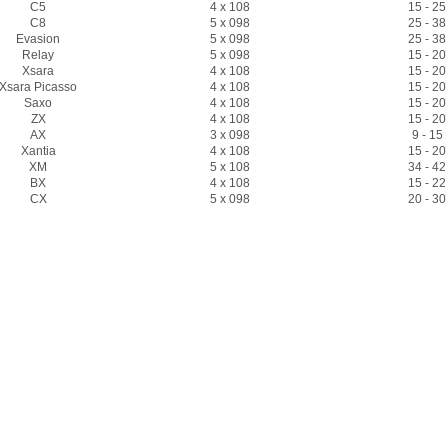
C5
4 x 108
15 - 25
C8
5 x 098
25 - 38
Evasion
5 x 098
25 - 38
Relay
5 x 098
15 - 20
Xsara
4 x 108
15 - 20
Xsara Picasso
4 x 108
15 - 20
Saxo
4 x 108
15 - 20
ZX
4 x 108
15 - 20
AX
3 x 098
9 - 15
Xantia
4 x 108
15 - 20
XM
5 x 108
34 - 42
BX
4 x 108
15 - 22
CX
5 x 098
20 - 30