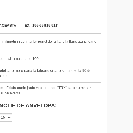
ACEASTA: EX.: 195/65R15 91T
milimetri in cel mai lat punct de la flanc la flanc atunci cand
iunii si inmultind cu 100.
 otel care merg pana la taloane si care sunt puse la 90 de
tiala.
pneu. Exista unele jante vechi numite "TRX" care au masuri
au viceversa.
NCTIE DE ANVELOPA: