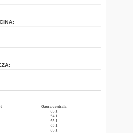
CINA:
EZA:
 CITROEN
t
Gaura centrala
65.1
54.1
65.1
65.1
65.1