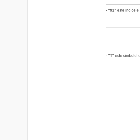
-
"91"
este indicele 
-
"T"
este simbolul d