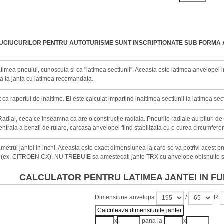
AUCIUCURILOR PENTRU AUTOTURISME SUNT INSCRIPTIONATE SUB FORMA 
timea pneului, cunoscuta si ca "latimea sectiunii". Aceasta este latimea anvelopei in 
a la janta cu latimea recomandata.
ca raportul de inaltime. El este calculat impartind inaltimea sectiunii la latimea sect
adial, ceea ce inseamna ca are o constructie radiala. Pneurile radiale au pliuri de
entrala a benzii de rulare, carcasa anvelopei fiind stabilizata cu o curea circumferen
metrul jantei in inchi. Aceasta este exact dimensiunea la care se va potrivi acest 
 (ex. CITROEN CX). NU TREBUIE sa amestecati jante TRX cu anvelope obisnuite s
CALCULATOR PENTRU LATIMEA JANTEI IN FU
Dimensiune anvelopa:
/
R
x
pana la
x