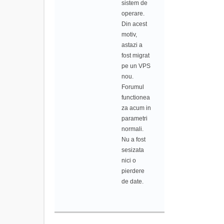
sistem de
operare.
Din acest
motiv,
astazi a
fost migrat
pe un VPS
nou.
Forumul
functionea
za acum in
parametri
normali.
Nu a fost
sesizata
nici o
pierdere
de date.