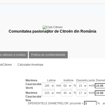
Comunitatea pasionaţilor de Citroën din România
de utilizare a cookies
Politica de confidentialitate
ubCitroen
Calculator Anvelope
Calculator dimensiuni 
Marimea
Latime
Inaltime
Diametru janta
Diametr
Cauciucului
mm
%
inchi
Vechi
Marimea
mm
%
inchi
Cauciucului
Nou
DIFERENTELE DIAMETRELOR: procente =
% act