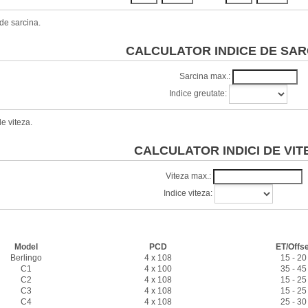
de sarcina.
CALCULATOR INDICE DE SAR
Sarcina max.:
Indice greutate:
e viteza.
CALCULATOR INDICI DE VIT
Viteza max.:
Indice viteza:
Caracteristici jante
Model
PCD
ET/Offse
Berlingo
4 x 108
15 - 20
C1
4 x 100
35 - 45
C2
4 x 108
15 - 25
C3
4 x 108
15 - 25
C4
4 x 108
25 - 30