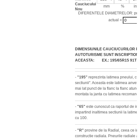
Cauciucului
mm
%
inch
Nou
DIFERENTELE DIAMETRELOR: pro
actual =
DIMENSIUNILE CAUCIUCURILOR P
AUTOTURISME SUNT INSCRIPTION
ACEASTA: EX.: 195/65R15 91T
-
"195"
reprezinta latimea pneului, cu
sectiunii". Aceasta este latimea anvelop
mai lat punct de la flanc la flanc atun
montata la janta cu latimea recomanda
-
"65"
este cunoscut ca raportul de inal
impartind inaltimea sectiunii la latimea
cu 100.
-
"R"
provine de la Radial, ceea ce i
constructie radiala. Pneurile radiale au