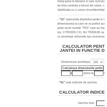
merg pana la taloane si care sunt puse
de linia centrala a benzii de rulare, ca
stabilizata cu o curea circumferentiala.
-
"15"
reprezinta diametrul jantei in in
dimensiunea la care se va potrivi aces
jante vechi numite "TRX" care au mas
(ex. CITROEN CX). NU TREBUIE sa am
cu anvelope obisnuite sau viceversa.
CALCULATOR PENTR
JANTEI IN FUNCTIE D
Dimensiune anvelopa:
/
x
pana la
x
-
"91"
este indicele de sarcina.
CALCULATOR INDICE 
Sarcina max.: