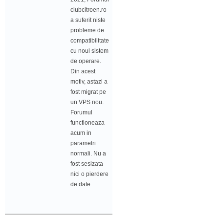
clubcitroen.ro
a suferit niste
probleme de
compatibilitate
cu noul sistem
de operare.
Din acest
motiv, astazi a
fost migrat pe
un VPS nou.
Forumul
functioneaza
acum in
parametri
normali. Nu a
fost sesizata
nici o pierdere
de date.