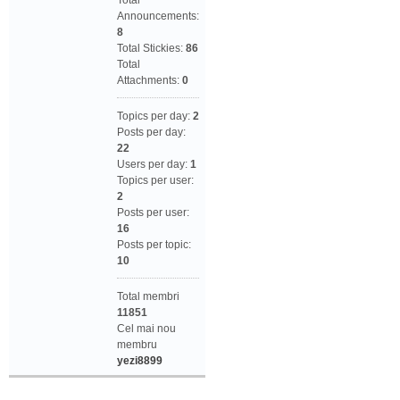
Total
Announcements:
8
Total Stickies:
86
Total
Attachments:
0
Topics per day:
2
Posts per day:
22
Users per day:
1
Topics per user:
2
Posts per user:
16
Posts per topic:
10
Total membri
11851
Cel mai nou
membru
yezi8899