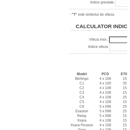
Indice greutate:
-
"T"
este simbolul de viteza.
CALCULATOR INDICI 
Viteza max.:
Indice viteza:
Caracteristi
CITRO
Model
PCD
ET/Of
Berlingo
4 x 108
15 -
C1
4 x 100
35 -
C2
4 x 108
15 -
C3
4 x 108
15 -
C4
4 x 108
25 -
C5
4 x 108
15 -
C8
5 x 098
25 -
Evasion
5 x 098
25 -
Relay
5 x 098
15 -
Xsara
4 x 108
15 -
Xsara Picasso
4 x 108
15 -
Saxo
4 x 108
15 -