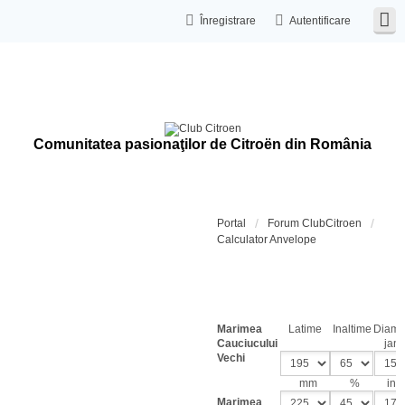
Înregistrare
Autentificare
Comunitatea pasionaţilor de Citroën din România
Portal
Forum ClubCitroen
Calculator Anvelope
Calcula
dimensi
cauciuc
Marimea
Latime
Inaltime
Diame
Cauciucului
jant
Vechi
mm
%
inch
Marimea