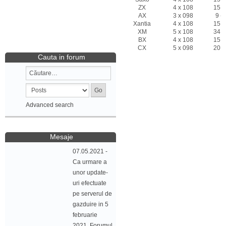
ZX
4 x 108
15 -
AX
3 x 098
9 - 
Xantia
4 x 108
15 -
XM
5 x 108
34 -
BX
4 x 108
15 -
CX
5 x 098
20 -
Cauta in forum
Advanced search
Mesaje
07.05.2021 -
Ca urmare a
unor update-
uri efectuate
pe serverul de
gazduire in 5
februarie
2021, Forumul