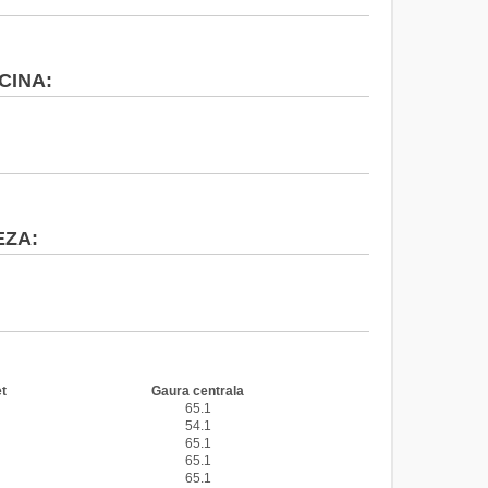
CINA:
EZA:
 CITROEN
t
Gaura centrala
65.1
54.1
65.1
65.1
65.1