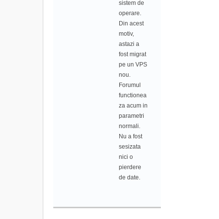
sistem de
operare.
Din acest
motiv,
astazi a
fost migrat
pe un VPS
nou.
Forumul
functionea
za acum in
parametri
normali.
Nu a fost
sesizata
nici o
pierdere
de date.