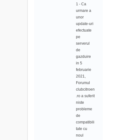
1 - Ca
urmare a
unor
update-uri
efectuate
pe
serverul
de
gazduire
in 5
februarie
2021,
Forumul
clubcitroen
.ro a suferit
niste
probleme
de
compatibili
tate cu
noul