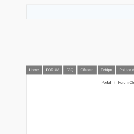
Home
FORUM
FAQ
Căutare
Echipa
Politica 
Portal
Forum Cl