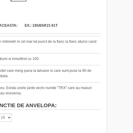
ACEASTA: EX.: 195/65R15 91T
milimetri in cel mai lat punct de la flanc la flanc atunci cand
iunii si inmultind cu 100.
 otel care merg pana la taloane si care sunt puse la 90 de
tiala.
pneu. Exista unele jante vechi numite "TRX" care au masuri
au viceversa.
NCTIE DE ANVELOPA: