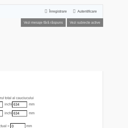
Înregistrare
Autentificare
Vezi mesaje fără răspuns
Vezi subiecte active
cauciucuri
ul total al cauciucului
inchi
mm
inchi
mm
ual =
mm