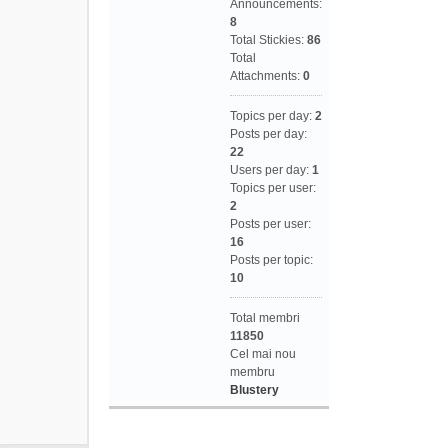
Announcements:
8
Total Stickies:
86
Total
Attachments:
0
Topics per day:
2
Posts per day:
22
Users per day:
1
Topics per user:
2
Posts per user:
16
Posts per topic:
10
Total membri
11850
Cel mai nou
membru
Blustery