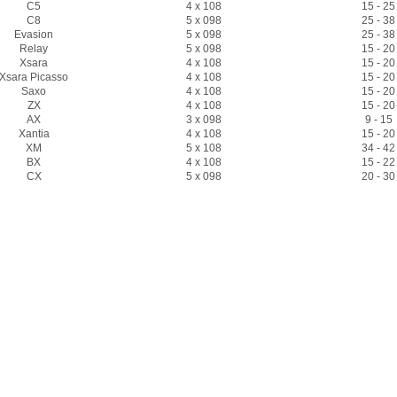
C5
4 x 108
15 - 25
C8
5 x 098
25 - 38
Evasion
5 x 098
25 - 38
Relay
5 x 098
15 - 20
Xsara
4 x 108
15 - 20
Xsara Picasso
4 x 108
15 - 20
Saxo
4 x 108
15 - 20
ZX
4 x 108
15 - 20
AX
3 x 098
9 - 15
Xantia
4 x 108
15 - 20
XM
5 x 108
34 - 42
BX
4 x 108
15 - 22
CX
5 x 098
20 - 30