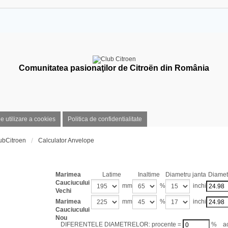
Comunitatea pasionaţilor de Citroën din România
de utilizare a cookies
Politica de confidentialitate
ubCitroen
Calculator Anvelope
Calculator dimensiuni 
Marimea
Latime
Inaltime
Diametru janta
Diametr
Cauciucului
mm
%
inchi
Vechi
Marimea
mm
%
inchi
Cauciucului
Nou
DIFERENTELE DIAMETRELOR: procente =
% act