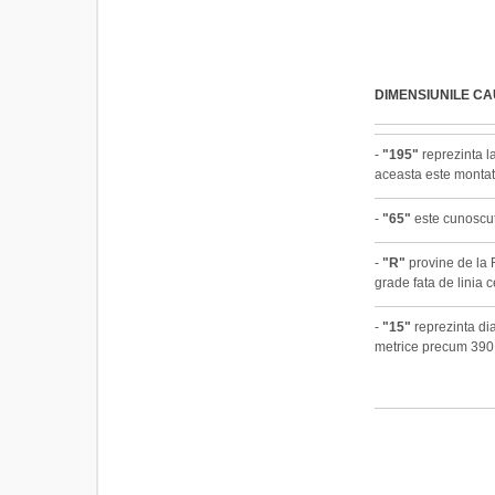
DIMENSIUNILE C
-
"195"
reprezinta la
aceasta este montat
-
"65"
este cunoscut 
-
"R"
provine de la R
grade fata de linia c
-
"15"
reprezinta dia
metrice precum 390