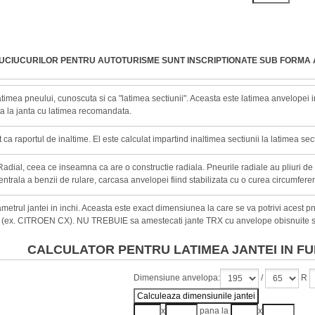
AUCIUCURILOR PENTRU AUTOTURISME SUNT INSCRIPTIONATE SUB FORMA 
timea pneului, cunoscuta si ca "latimea sectiunii". Aceasta este latimea anvelopei in 
a la janta cu latimea recomandata.
ca raportul de inaltime. El este calculat impartind inaltimea sectiunii la latimea sect
adial, ceea ce inseamna ca are o constructie radiala. Pneurile radiale au pliuri de
entrala a benzii de rulare, carcasa anvelopei fiind stabilizata cu o curea circumferen
metrul jantei in inchi. Aceasta este exact dimensiunea la care se va potrivi acest 
 (ex. CITROEN CX). NU TREBUIE sa amestecati jante TRX cu anvelope obisnuite s
CALCULATOR PENTRU LATIMEA JANTEI IN FU
Dimensiune anvelopa:
/
R
x
pana la
x