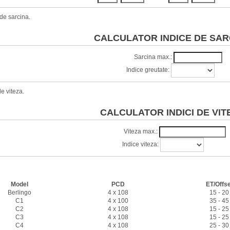
de sarcina.
CALCULATOR INDICE DE SAR
Sarcina max.:
Indice greutate:
e viteza.
CALCULATOR INDICI DE VIT
Viteza max.:
Indice viteza:
Caracteristici jante
Model
PCD
ET/Offse
Berlingo
4 x 108
15 - 20
C1
4 x 100
35 - 45
C2
4 x 108
15 - 25
C3
4 x 108
15 - 25
C4
4 x 108
25 - 30