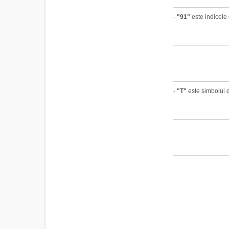
-
"91"
este indicele 
-
"T"
este simbolul d