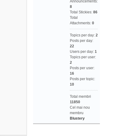
Announcements:
8
Total Stickies:
86
Total
Attachments:
0
Topics per day:
2
Posts per day:
22
Users per day:
1
Topics per user:
2
Posts per user:
16
Posts per topic:
10
Total membri
11850
Cel mai nou
membru
Blustery