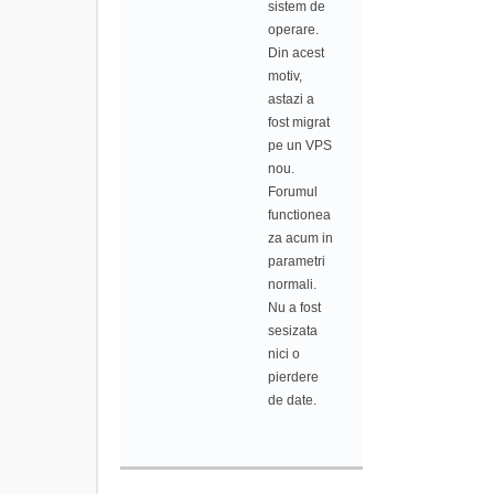
sistem de
operare.
Din acest
motiv,
astazi a
fost migrat
pe un VPS
nou.
Forumul
functionea
za acum in
parametri
normali.
Nu a fost
sesizata
nici o
pierdere
de date.