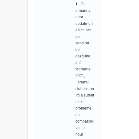
1 - Ca
urmare a
unor
update-uri
efectuate
pe
serverul
de
gazduire
in 5
februarie
2021,
Forumul
clubcitroen
.ro a suferit
niste
probleme
de
compatibili
tate cu
noul