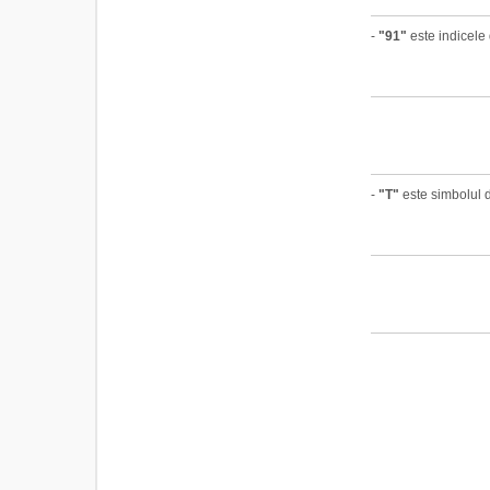
-
"91"
este indicele 
-
"T"
este simbolul d