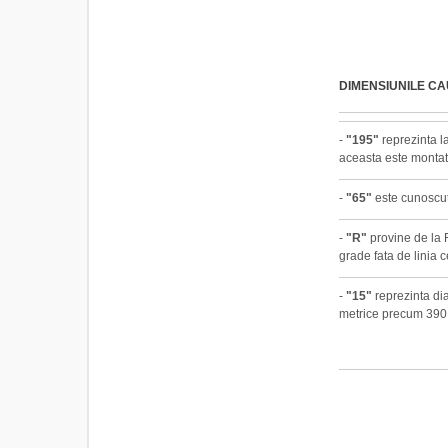
DIMENSIUNILE C
-
"195"
reprezinta la
aceasta este montat
-
"65"
este cunoscut 
-
"R"
provine de la R
grade fata de linia c
-
"15"
reprezinta dia
metrice precum 390