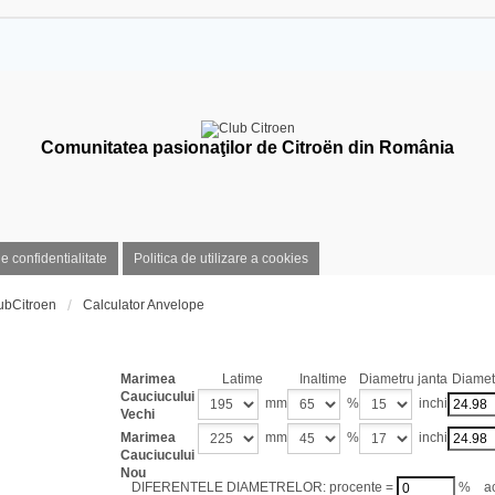
Comunitatea pasionaţilor de Citroën din România
de confidentialitate
Politica de utilizare a cookies
ubCitroen
Calculator Anvelope
Calculator dimensiuni 
Marimea
Latime
Inaltime
Diametru janta
Diametr
Cauciucului
mm
%
inchi
Vechi
Marimea
mm
%
inchi
Cauciucului
Nou
DIFERENTELE DIAMETRELOR: procente =
% act