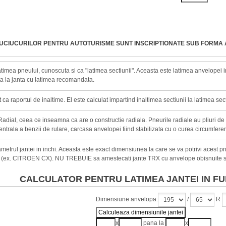
AUCIUCURILOR PENTRU AUTOTURISME SUNT INSCRIPTIONATE SUB FORMA 
timea pneului, cunoscuta si ca "latimea sectiunii". Aceasta este latimea anvelopei in 
a la janta cu latimea recomandata.
ca raportul de inaltime. El este calculat impartind inaltimea sectiunii la latimea sect
adial, ceea ce inseamna ca are o constructie radiala. Pneurile radiale au pliuri de
entrala a benzii de rulare, carcasa anvelopei fiind stabilizata cu o curea circumferen
metrul jantei in inchi. Aceasta este exact dimensiunea la care se va potrivi acest 
 (ex. CITROEN CX). NU TREBUIE sa amestecati jante TRX cu anvelope obisnuite s
CALCULATOR PENTRU LATIMEA JANTEI IN FU
Dimensiune anvelopa:
/
R
x
pana la
x