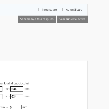
Înregistrare
Autentificare
Vezi mesaje fără răspuns
Vezi subiecte active
cauciucuri
ul total al cauciucului
inchi
mm
inchi
mm
ual =
mm