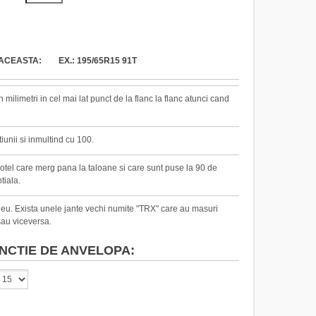
ACEASTA: EX.: 195/65R15 91T
milimetri in cel mai lat punct de la flanc la flanc atunci cand
iunii si inmultind cu 100.
 otel care merg pana la taloane si care sunt puse la 90 de
tiala.
pneu. Exista unele jante vechi numite "TRX" care au masuri
au viceversa.
NCTIE DE ANVELOPA: