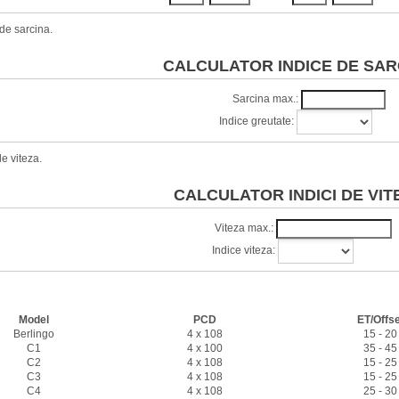
de sarcina.
CALCULATOR INDICE DE SAR
Sarcina max.:
Indice greutate:
e viteza.
CALCULATOR INDICI DE VIT
Viteza max.:
Indice viteza:
Caracteristici jante
Model
PCD
ET/Offse
Berlingo
4 x 108
15 - 20
C1
4 x 100
35 - 45
C2
4 x 108
15 - 25
C3
4 x 108
15 - 25
C4
4 x 108
25 - 30