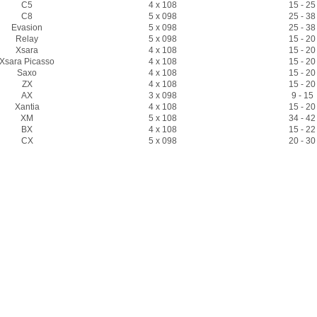
C5
4 x 108
15 - 25
C8
5 x 098
25 - 38
Evasion
5 x 098
25 - 38
Relay
5 x 098
15 - 20
Xsara
4 x 108
15 - 20
Xsara Picasso
4 x 108
15 - 20
Saxo
4 x 108
15 - 20
ZX
4 x 108
15 - 20
AX
3 x 098
9 - 15
Xantia
4 x 108
15 - 20
XM
5 x 108
34 - 42
BX
4 x 108
15 - 22
CX
5 x 098
20 - 30