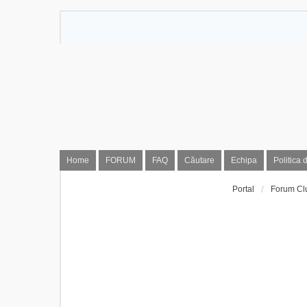
Home
FORUM
FAQ
Căutare
Echipa
Politica 
Portal
Forum Cl