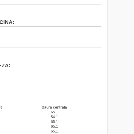
CINA:
EZA:
 CITROEN
t
Gaura centrala
65.1
54.1
65.1
65.1
65.1