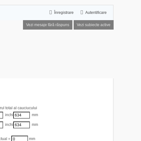
Înregistrare
Autentificare
Vezi mesaje fără răspuns
Vezi subiecte active
cauciucuri
ul total al cauciucului
inchi
mm
inchi
mm
ual =
mm