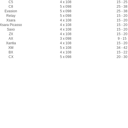
C5
4 x 108
15 - 25
C8
5 x 098
25 - 38
Evasion
5 x 098
25 - 38
Relay
5 x 098
15 - 20
Xsara
4 x 108
15 - 20
Xsara Picasso
4 x 108
15 - 20
Saxo
4 x 108
15 - 20
ZX
4 x 108
15 - 20
AX
3 x 098
9 - 15
Xantia
4 x 108
15 - 20
XM
5 x 108
34 - 42
BX
4 x 108
15 - 22
CX
5 x 098
20 - 30