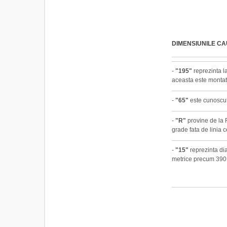
DIMENSIUNILE C
-
"195"
reprezinta la
aceasta este montat
-
"65"
este cunoscut 
-
"R"
provine de la R
grade fata de linia c
-
"15"
reprezinta dia
metrice precum 390