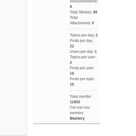
Announcements:
8
Total Stickies:
86
Total
Attachments:
0
Topics per day:
2
Posts per day:
22
Users per day:
1
Topics per user:
2
Posts per user:
16
Posts per topic:
10
Total membri
11850
Cel mai nou
membru
Blustery