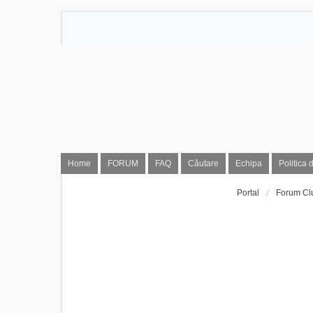
Home
FORUM
FAQ
Căutare
Echipa
Politica 
Portal
Forum Cl