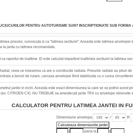
AUCIUCURILOR PENTRU AUTOTURISME SUNT INSCRIPTIONATE SUB FORMA 
timea pneului, cunoscuta si ca "latimea sectiunii". Aceasta este latimea anvelopei in 
a la janta cu latimea recomandata.
ca raportul de inaltime. El este calculat impartind inaltimea sectiunii la latimea sect
adial, ceea ce inseamna ca are o constructie radiala. Pneurile radiale au pliuri de
entrala a benzii de rulare, carcasa anvelopei fiind stabilizata cu o curea circumferen
metrul jantei in inchi. Aceasta este exact dimensiunea la care se va potrivi acest 
 (ex. CITROEN CX). NU TREBUIE sa amestecati jante TRX cu anvelope obisnuite s
CALCULATOR PENTRU LATIMEA JANTEI IN FU
Dimensiune anvelopa:
/
R
x
pana la
x