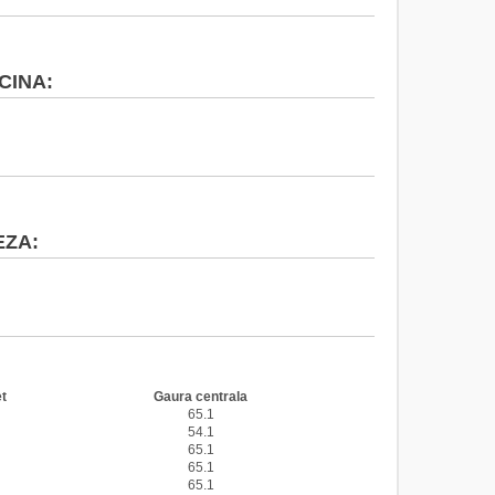
CINA:
EZA:
 CITROEN
t
Gaura centrala
65.1
54.1
65.1
65.1
65.1