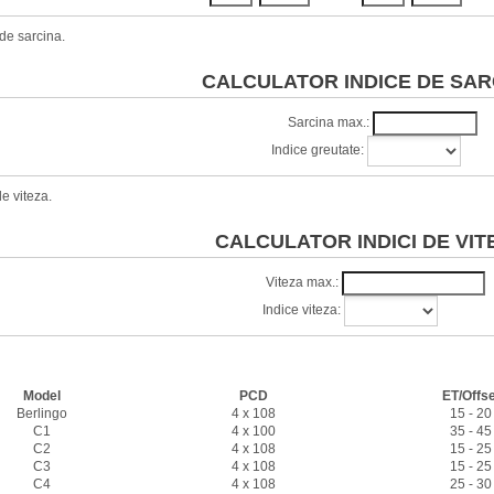
de sarcina.
CALCULATOR INDICE DE SAR
Sarcina max.:
Indice greutate:
e viteza.
CALCULATOR INDICI DE VIT
Viteza max.:
Indice viteza:
Caracteristici jante
Model
PCD
ET/Offse
Berlingo
4 x 108
15 - 20
C1
4 x 100
35 - 45
C2
4 x 108
15 - 25
C3
4 x 108
15 - 25
C4
4 x 108
25 - 30