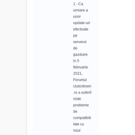
1 - Ca
urmare a
unor
update-uri
efectuate
pe
serverul
de
gazduire
in 5
februarie
2021,
Forumul
clubcitroen
.ro a suferit
niste
probleme
de
compatibili
tate cu
noul