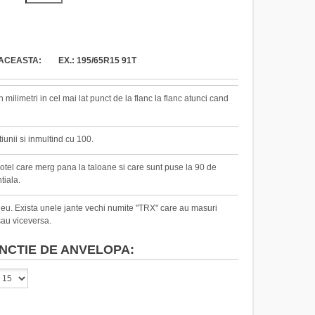
ACEASTA: EX.: 195/65R15 91T
milimetri in cel mai lat punct de la flanc la flanc atunci cand
iunii si inmultind cu 100.
 otel care merg pana la taloane si care sunt puse la 90 de
tiala.
pneu. Exista unele jante vechi numite "TRX" care au masuri
au viceversa.
NCTIE DE ANVELOPA: