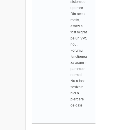
sistem de
operare.
Din acest
motiv,
astazi a
fost migrat
pe un VPS
nou.
Forumul
functionea
za acum in
parametri
normali.
Nu a fost
sesizata
nici o
pierdere
de date.