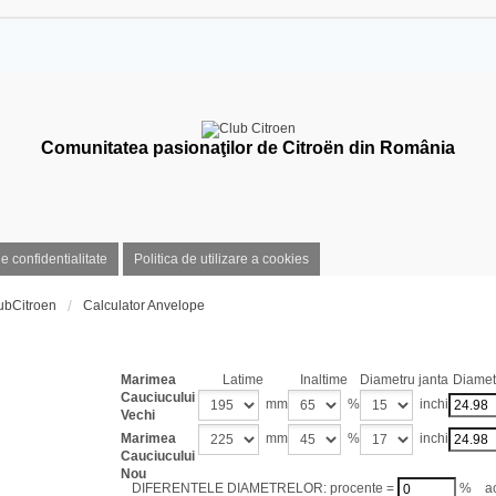
Comunitatea pasionaţilor de Citroën din România
de confidentialitate
Politica de utilizare a cookies
ubCitroen
Calculator Anvelope
Calculator dimensiuni 
Marimea
Latime
Inaltime
Diametru janta
Diametr
Cauciucului
mm
%
inchi
Vechi
Marimea
mm
%
inchi
Cauciucului
Nou
DIFERENTELE DIAMETRELOR: procente =
% act