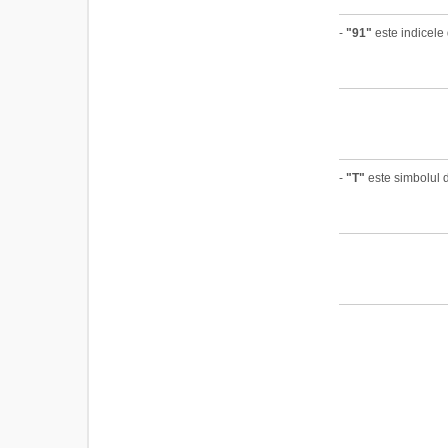
-
"91"
este indicele 
-
"T"
este simbolul d