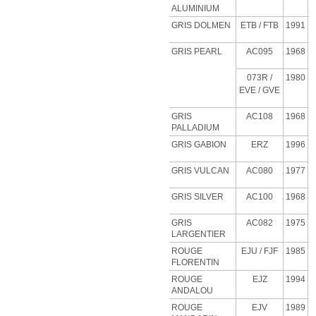
ALUMINIUM
GRIS DOLMEN
ETB
/ FTB
1991
GRIS PEARL
AC095
1968
073R /
1980
EVE / GVE
GRIS
AC108
1968
PALLADIUM
GRIS GABION
ERZ
1996
GRIS VULCAN
AC080
1977
GRIS SILVER
AC100
1968
GRIS
AC082
1975
LARGENTIER
ROUGE
EJU
/ FJF
1985
FLORENTIN
ROUGE
EJZ
1994
ANDALOU
ROUGE
EJV
1989