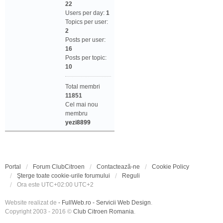
22
Users per day:
1
Topics per user:
2
Posts per user:
16
Posts per topic:
10
Total membri
11851
Cel mai nou
membru
yezi8899
Portal
Forum ClubCitroen
Contactează-ne
Cookie Policy
Şterge toate cookie-urile forumului
Reguli
Ora este UTC+02:00 UTC+2
Website realizat de
- FullWeb.ro - Servicii Web Design
.
Copyright 2003 - 2016 ©
Club Citroen Romania
.