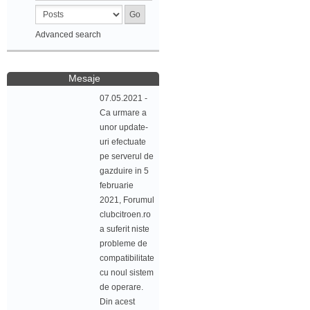
Advanced search
Mesaje
07.05.2021 -
Ca urmare a
unor update-
uri efectuate
pe serverul de
gazduire in 5
februarie
2021, Forumul
clubcitroen.ro
a suferit niste
probleme de
compatibilitate
cu noul sistem
de operare.
Din acest