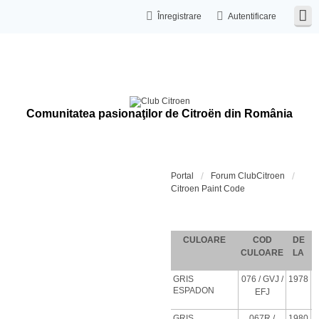
Înregistrare
Autentificare
Comunitatea pasionaţilor de Citroën din România
Portal
Forum ClubCitroen
Citroen Paint Code
Coduri de c
CULOARE
COD
DE
CULOARE
LA
GRIS
076
/ GVJ
/
1978
ESPADON
EFJ
GRIS
067R /
1980