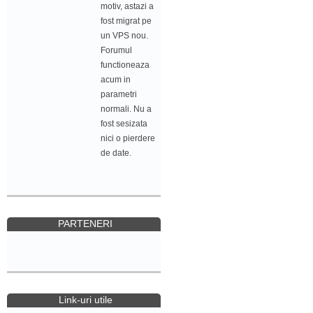
motiv, astazi a
fost migrat pe
un VPS nou.
Forumul
functioneaza
acum in
parametri
normali. Nu a
fost sesizata
nici o pierdere
de date.
PARTENERI
Link-uri utile