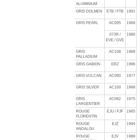
ALUMINIUM
GRIS DOLMEN
ETB
/ FTB
1991
GRIS PEARL
AC095
1968
073R /
1980
EVE / GVE
GRIS
AC108
1968
PALLADIUM
GRIS GABION
ERZ
1996
GRIS VULCAN
AC080
1977
GRIS SILVER
AC100
1968
GRIS
AC082
1975
LARGENTIER
ROUGE
EJU
/ FJF
1985
FLORENTIN
ROUGE
EJZ
1994
ANDALOU
ROUGE
EJV
1989