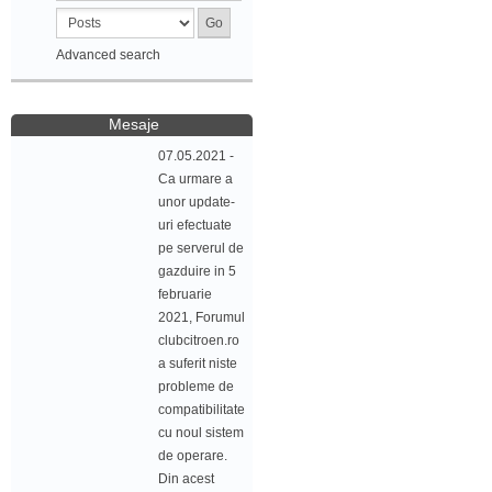
Advanced search
Mesaje
07.05.2021 -
Ca urmare a
unor update-
uri efectuate
pe serverul de
gazduire in 5
februarie
2021, Forumul
clubcitroen.ro
a suferit niste
probleme de
compatibilitate
cu noul sistem
de operare.
Din acest