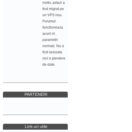
motiv, astazi a
fost migrat pe
un VPS nou.
Forumul
functioneaza
acum in
parametri
normali. Nu a
fost sesizata
nici o pierdere
de date.
PARTENERI
Link-uri utile