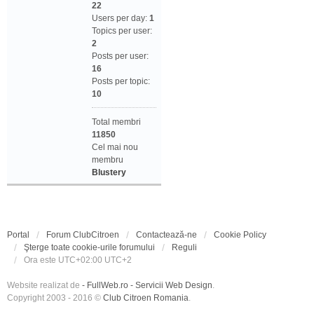
22
Users per day:
1
Topics per user:
2
Posts per user:
16
Posts per topic:
10
Total membri
11850
Cel mai nou
membru
Blustery
Portal
Forum ClubCitroen
Contactează-ne
Cookie Policy
Şterge toate cookie-urile forumului
Reguli
Ora este UTC+02:00 UTC+2
Website realizat de
- FullWeb.ro - Servicii Web Design
.
Copyright 2003 - 2016 ©
Club Citroen Romania
.