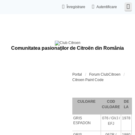
Înregistrare
Autentificare
Comunitatea pasionaţilor de Citroën din România
Portal
Forum ClubCitroen
Citroen Paint Code
Coduri de c
CULOARE
COD
DE
CULOARE
LA
GRIS
076
/ GVJ
/
1978
ESPADON
EFJ
GRIS
067R /
1980