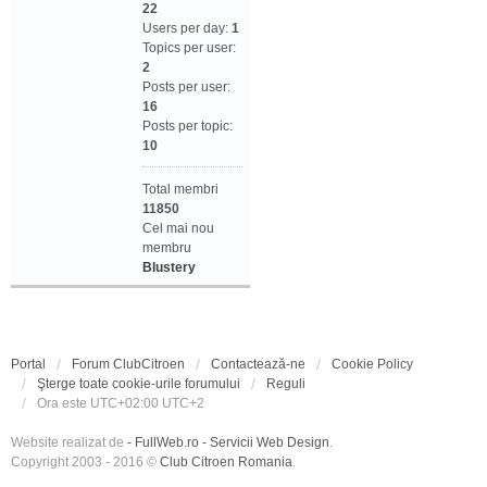
22
Users per day:
1
Topics per user:
2
Posts per user:
16
Posts per topic:
10
Total membri
11850
Cel mai nou
membru
Blustery
Portal
Forum ClubCitroen
Contactează-ne
Cookie Policy
Şterge toate cookie-urile forumului
Reguli
Ora este UTC+02:00 UTC+2
Website realizat de
- FullWeb.ro - Servicii Web Design
.
Copyright 2003 - 2016 ©
Club Citroen Romania
.