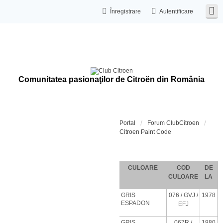
Înregistrare
Autentificare
Comunitatea pasionaţilor de Citroën din România
Portal
Forum ClubCitroen
Citroen Paint Code
Coduri de c
CULOARE
COD
DE
CULOARE
LA
GRIS
076
/ GVJ
/
1978
ESPADON
EFJ
GRIS
067R /
1980