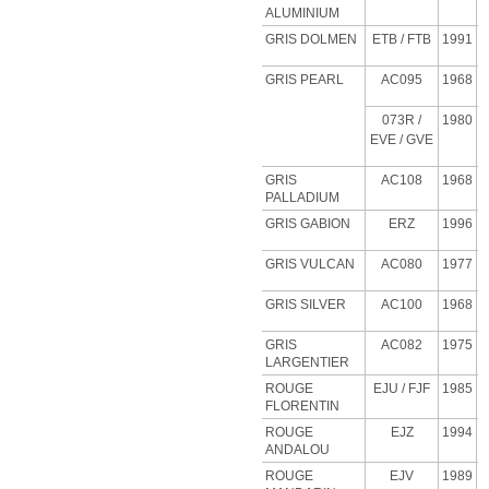
ALUMINIUM
GRIS DOLMEN
ETB
/ FTB
1991
GRIS PEARL
AC095
1968
073R /
1980
EVE / GVE
GRIS
AC108
1968
PALLADIUM
GRIS GABION
ERZ
1996
GRIS VULCAN
AC080
1977
GRIS SILVER
AC100
1968
GRIS
AC082
1975
LARGENTIER
ROUGE
EJU
/ FJF
1985
FLORENTIN
ROUGE
EJZ
1994
ANDALOU
ROUGE
EJV
1989