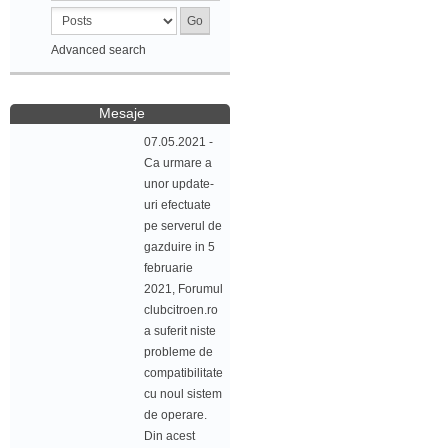
Advanced search
Mesaje
07.05.2021 -
Ca urmare a
unor update-
uri efectuate
pe serverul de
gazduire in 5
februarie
2021, Forumul
clubcitroen.ro
a suferit niste
probleme de
compatibilitate
cu noul sistem
de operare.
Din acest