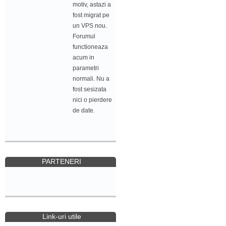
motiv, astazi a
fost migrat pe
un VPS nou.
Forumul
functioneaza
acum in
parametri
normali. Nu a
fost sesizata
nici o pierdere
de date.
PARTENERI
Link-uri utile