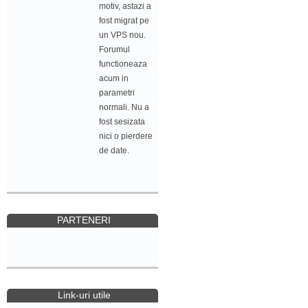
motiv, astazi a
fost migrat pe
un VPS nou.
Forumul
functioneaza
acum in
parametri
normali. Nu a
fost sesizata
nici o pierdere
de date.
PARTENERI
Link-uri utile