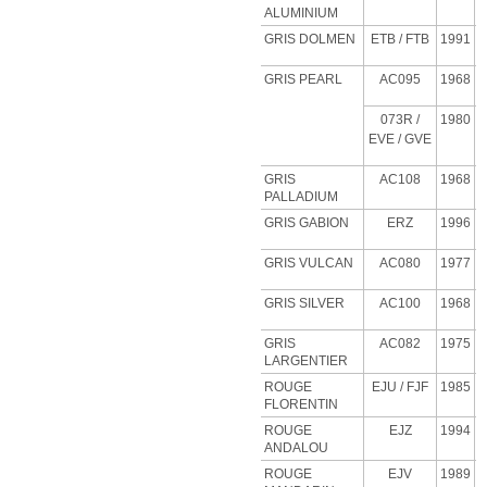
ALUMINIUM
GRIS DOLMEN
ETB
/ FTB
1991
GRIS PEARL
AC095
1968
073R /
1980
EVE / GVE
GRIS
AC108
1968
PALLADIUM
GRIS GABION
ERZ
1996
GRIS VULCAN
AC080
1977
GRIS SILVER
AC100
1968
GRIS
AC082
1975
LARGENTIER
ROUGE
EJU
/ FJF
1985
FLORENTIN
ROUGE
EJZ
1994
ANDALOU
ROUGE
EJV
1989