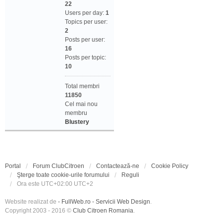
22
Users per day:
1
Topics per user:
2
Posts per user:
16
Posts per topic:
10
Total membri
11850
Cel mai nou
membru
Blustery
Portal
Forum ClubCitroen
Contactează-ne
Cookie Policy
Şterge toate cookie-urile forumului
Reguli
Ora este UTC+02:00 UTC+2
Website realizat de
- FullWeb.ro - Servicii Web Design
.
Copyright 2003 - 2016 ©
Club Citroen Romania
.