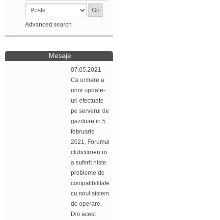
Advanced search
Mesaje
07.05.2021 -
Ca urmare a
unor update-
uri efectuate
pe serverul de
gazduire in 5
februarie
2021, Forumul
clubcitroen.ro
a suferit niste
probleme de
compatibilitate
cu noul sistem
de operare.
Din acest