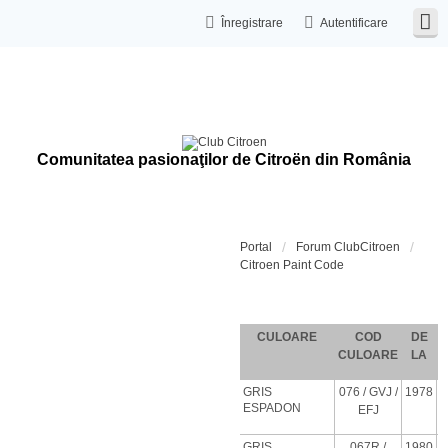
Înregistrare
Autentificare
Comunitatea pasionaţilor de Citroën din România
Portal
Forum ClubCitroen
Citroen Paint Code
Coduri de c
CULOARE
COD
DE
CULOARE
LA
GRIS
076
/ GVJ
/
1978
ESPADON
EFJ
GRIS
067R /
1980