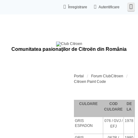
Înregistrare
Autentificare
Comunitatea pasionaţilor de Citroën din România
Portal
Forum ClubCitroen
Citroen Paint Code
Coduri de c
CULOARE
COD
DE
CULOARE
LA
GRIS
076
/ GVJ
/
1978
ESPADON
EFJ
GRIS
067R /
1980