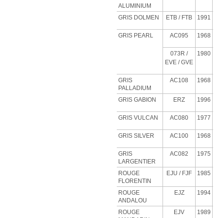
ALUMINIUM
GRIS DOLMEN
ETB
/ FTB
1991
GRIS PEARL
AC095
1968
073R /
1980
EVE / GVE
GRIS
AC108
1968
PALLADIUM
GRIS GABION
ERZ
1996
GRIS VULCAN
AC080
1977
GRIS SILVER
AC100
1968
GRIS
AC082
1975
LARGENTIER
ROUGE
EJU
/ FJF
1985
FLORENTIN
ROUGE
EJZ
1994
ANDALOU
ROUGE
EJV
1989