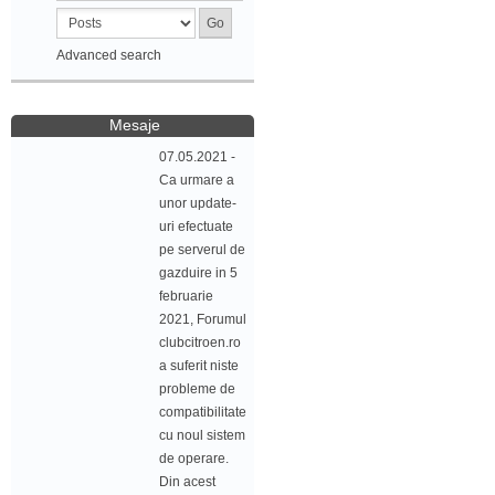
Advanced search
Mesaje
07.05.2021 -
Ca urmare a
unor update-
uri efectuate
pe serverul de
gazduire in 5
februarie
2021, Forumul
clubcitroen.ro
a suferit niste
probleme de
compatibilitate
cu noul sistem
de operare.
Din acest