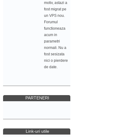
motiv, astazi a
fost migrat pe
un VPS nou.
Forumul
functioneaza
acum in
parametri
normali. Nu a
fost sesizata
nici o pierdere
de date.
PARTENERI
Link-uri utile