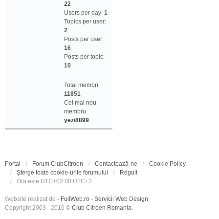
22
Users per day:
1
Topics per user:
2
Posts per user:
16
Posts per topic:
10
Total membri
11851
Cel mai nou
membru
yezi8899
Portal
Forum ClubCitroen
Contactează-ne
Cookie Policy
Şterge toate cookie-urile forumului
Reguli
Ora este UTC+02:00 UTC+2
Website realizat de
- FullWeb.ro - Servicii Web Design
.
Copyright 2003 - 2016 ©
Club Citroen Romania
.