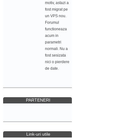
motiv, astazi a
fost migrat pe
un VPS nou.
Forumul
functioneaza
acum in
parametri
normali. Nu a
fost sesizata
nici o pierdere
de date.
PARTENERI
Link-uri utile