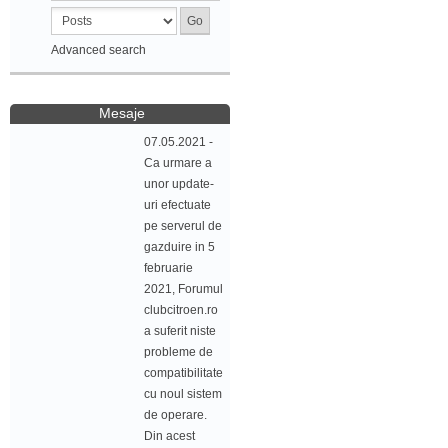
Advanced search
Mesaje
07.05.2021 -
Ca urmare a
unor update-
uri efectuate
pe serverul de
gazduire in 5
februarie
2021, Forumul
clubcitroen.ro
a suferit niste
probleme de
compatibilitate
cu noul sistem
de operare.
Din acest