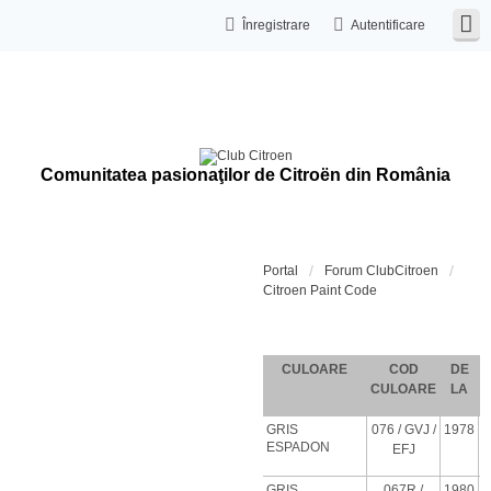
Înregistrare
Autentificare
Comunitatea pasionaţilor de Citroën din România
Portal
Forum ClubCitroen
Citroen Paint Code
Coduri de c
CULOARE
COD
DE
CULOARE
LA
GRIS
076
/ GVJ
/
1978
ESPADON
EFJ
GRIS
067R /
1980