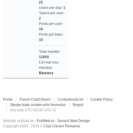
22
Users per day:
1
Topics per user:
2
Posts per user:
16
Posts per topic:
10
Total membri
11850
Cel mai nou
membru
Blustery
Portal
Forum ClubCitroen
Contactează-ne
Cookie Policy
Şterge toate cookie-urile forumului
Reguli
Ora este UTC+02:00 UTC+2
Website realizat de
- FullWeb.ro - Servicii Web Design
.
Copyright 2003 - 2016 ©
Club Citroen Romania
.