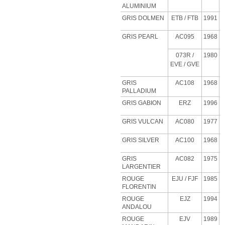
ALUMINIUM
GRIS DOLMEN
ETB
/ FTB
1991
GRIS PEARL
AC095
1968
073R /
1980
EVE / GVE
GRIS
AC108
1968
PALLADIUM
GRIS GABION
ERZ
1996
GRIS VULCAN
AC080
1977
GRIS SILVER
AC100
1968
GRIS
AC082
1975
LARGENTIER
ROUGE
EJU
/ FJF
1985
FLORENTIN
ROUGE
EJZ
1994
ANDALOU
ROUGE
EJV
1989