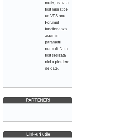
motiv, astazi a
fost migrat pe
un VPS nou.
Forumul
functioneaza
acum in
parametri
normali. Nu a
fost sesizata
nici o pierdere
de date.
PARTENERI
Link-uri utile