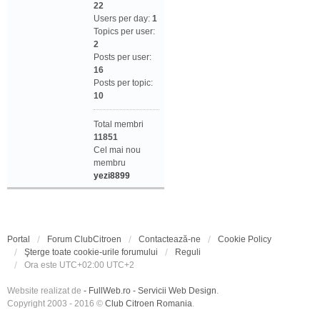
22
Users per day:
1
Topics per user:
2
Posts per user:
16
Posts per topic:
10
Total membri
11851
Cel mai nou
membru
yezi8899
Portal
Forum ClubCitroen
Contactează-ne
Cookie Policy
Şterge toate cookie-urile forumului
Reguli
Ora este UTC+02:00 UTC+2
Website realizat de
- FullWeb.ro - Servicii Web Design
.
Copyright 2003 - 2016 ©
Club Citroen Romania
.