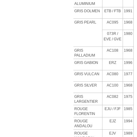
ALUMINIUM
GRIS DOLMEN
ETB
/ FTB
1991
GRIS PEARL
AC095
1968
073R /
1980
EVE / GVE
GRIS
AC108
1968
PALLADIUM
GRIS GABION
ERZ
1996
GRIS VULCAN
AC080
1977
GRIS SILVER
AC100
1968
GRIS
AC082
1975
LARGENTIER
ROUGE
EJU
/ FJF
1985
FLORENTIN
ROUGE
EJZ
1994
ANDALOU
ROUGE
EJV
1989