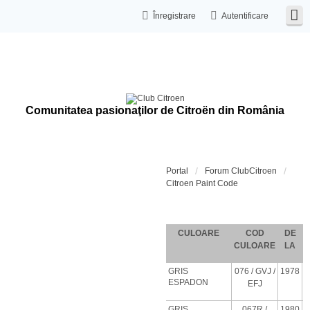
Înregistrare
Autentificare
Comunitatea pasionaţilor de Citroën din România
Portal
Forum ClubCitroen
Citroen Paint Code
Coduri de c
CULOARE
COD
DE
CULOARE
LA
GRIS
076
/ GVJ
/
1978
ESPADON
EFJ
GRIS
067R /
1980