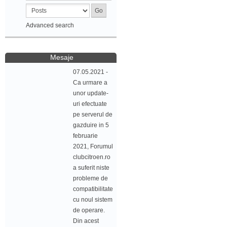
Advanced search
Mesaje
07.05.2021 -
Ca urmare a
unor update-
uri efectuate
pe serverul de
gazduire in 5
februarie
2021, Forumul
clubcitroen.ro
a suferit niste
probleme de
compatibilitate
cu noul sistem
de operare.
Din acest