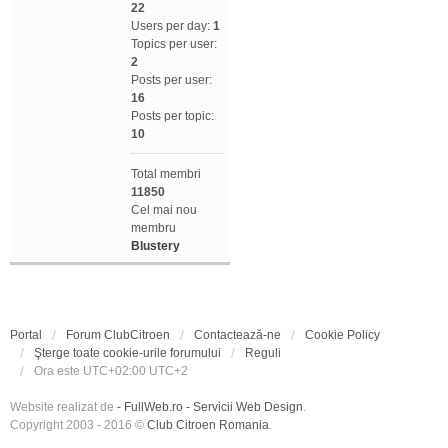
22
Users per day:
1
Topics per user:
2
Posts per user:
16
Posts per topic:
10
Total membri
11850
Cel mai nou
membru
Blustery
Portal
Forum ClubCitroen
Contactează-ne
Cookie Policy
Şterge toate cookie-urile forumului
Reguli
Ora este UTC+02:00 UTC+2
Website realizat de
- FullWeb.ro - Servicii Web Design
.
Copyright 2003 - 2016 ©
Club Citroen Romania
.