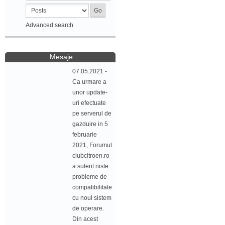
Advanced search
Mesaje
07.05.2021 -
Ca urmare a
unor update-
uri efectuate
pe serverul de
gazduire in 5
februarie
2021, Forumul
clubcitroen.ro
a suferit niste
probleme de
compatibilitate
cu noul sistem
de operare.
Din acest