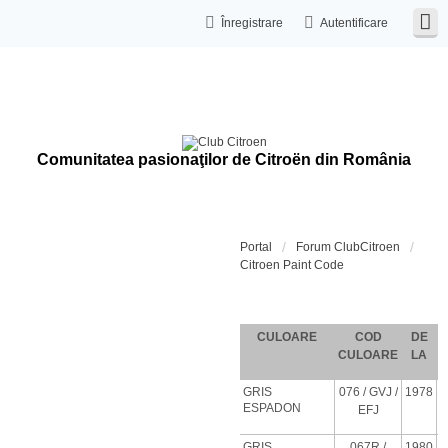
Înregistrare
Autentificare
Comunitatea pasionaţilor de Citroën din România
Portal
Forum ClubCitroen
Citroen Paint Code
Coduri de c
CULOARE
COD
DE
CULOARE
LA
GRIS
076
/ GVJ
/
1978
ESPADON
EFJ
GRIS
067R /
1980