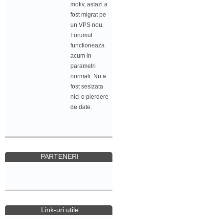
motiv, astazi a
fost migrat pe
un VPS nou.
Forumul
functioneaza
acum in
parametri
normali. Nu a
fost sesizata
nici o pierdere
de date.
PARTENERI
Link-uri utile