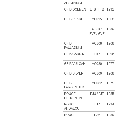
ALUMINIUM
GRIS DOLMEN
ETB
/ FTB
1991
GRIS PEARL
AC095
1968
073R /
1980
EVE / GVE
GRIS
AC108
1968
PALLADIUM
GRIS GABION
ERZ
1996
GRIS VULCAN
AC080
1977
GRIS SILVER
AC100
1968
GRIS
AC082
1975
LARGENTIER
ROUGE
EJU
/ FJF
1985
FLORENTIN
ROUGE
EJZ
1994
ANDALOU
ROUGE
EJV
1989