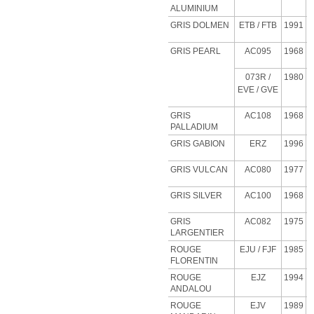
ALUMINIUM
GRIS DOLMEN
ETB
/ FTB
1991
GRIS PEARL
AC095
1968
073R /
1980
EVE / GVE
GRIS
AC108
1968
PALLADIUM
GRIS GABION
ERZ
1996
GRIS VULCAN
AC080
1977
GRIS SILVER
AC100
1968
GRIS
AC082
1975
LARGENTIER
ROUGE
EJU
/ FJF
1985
FLORENTIN
ROUGE
EJZ
1994
ANDALOU
ROUGE
EJV
1989