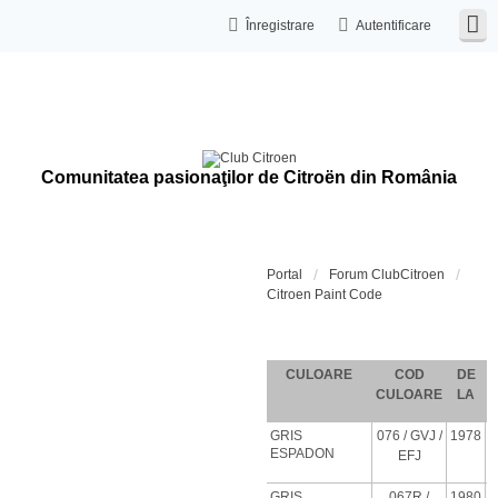
Înregistrare
Autentificare
Comunitatea pasionaţilor de Citroën din România
Portal
Forum ClubCitroen
Citroen Paint Code
Coduri de c
CULOARE
COD
DE
CULOARE
LA
GRIS
076
/ GVJ
/
1978
ESPADON
EFJ
GRIS
067R /
1980