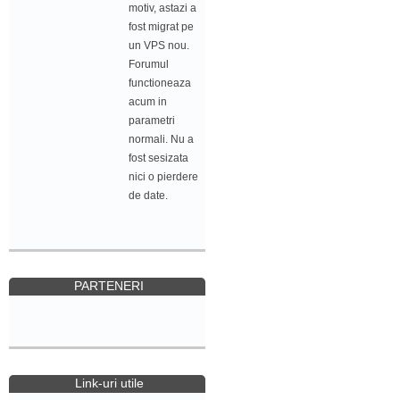
motiv, astazi a
fost migrat pe
un VPS nou.
Forumul
functioneaza
acum in
parametri
normali. Nu a
fost sesizata
nici o pierdere
de date.
PARTENERI
Link-uri utile