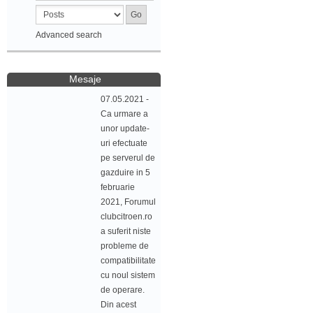
Advanced search
Mesaje
07.05.2021 -
Ca urmare a
unor update-
uri efectuate
pe serverul de
gazduire in 5
februarie
2021, Forumul
clubcitroen.ro
a suferit niste
probleme de
compatibilitate
cu noul sistem
de operare.
Din acest