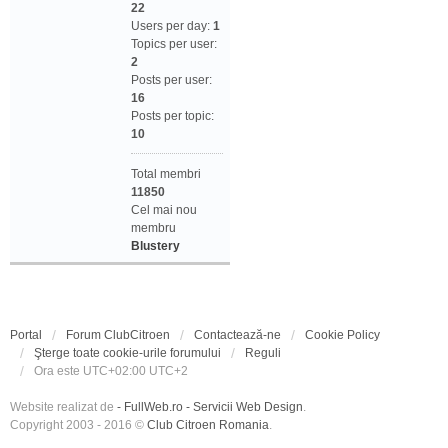
22
Users per day:
1
Topics per user:
2
Posts per user:
16
Posts per topic:
10
Total membri
11850
Cel mai nou
membru
Blustery
Portal
Forum ClubCitroen
Contactează-ne
Cookie Policy
Şterge toate cookie-urile forumului
Reguli
Ora este UTC+02:00 UTC+2
Website realizat de
- FullWeb.ro - Servicii Web Design
.
Copyright 2003 - 2016 ©
Club Citroen Romania
.