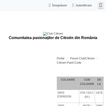
Înregistrare
Autentificare
Comunitatea pasionaţilor de Citroën din România
Portal
Forum ClubCitroen
Citroen Paint Code
Coduri de c
CULOARE
COD
DE
CULOARE
LA
GRIS
076
/ GVJ
/
1978
ESPADON
EFJ
GRIS
067R /
1980