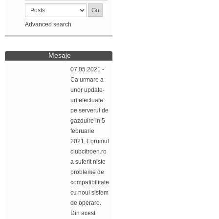
Advanced search
Mesaje
07.05.2021 -
Ca urmare a
unor update-
uri efectuate
pe serverul de
gazduire in 5
februarie
2021, Forumul
clubcitroen.ro
a suferit niste
probleme de
compatibilitate
cu noul sistem
de operare.
Din acest