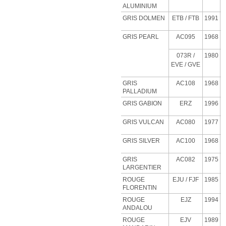
ALUMINIUM
GRIS DOLMEN
ETB
/ FTB
1991
GRIS PEARL
AC095
1968
073R /
1980
EVE / GVE
GRIS
AC108
1968
PALLADIUM
GRIS GABION
ERZ
1996
GRIS VULCAN
AC080
1977
GRIS SILVER
AC100
1968
GRIS
AC082
1975
LARGENTIER
ROUGE
EJU
/ FJF
1985
FLORENTIN
ROUGE
EJZ
1994
ANDALOU
ROUGE
EJV
1989