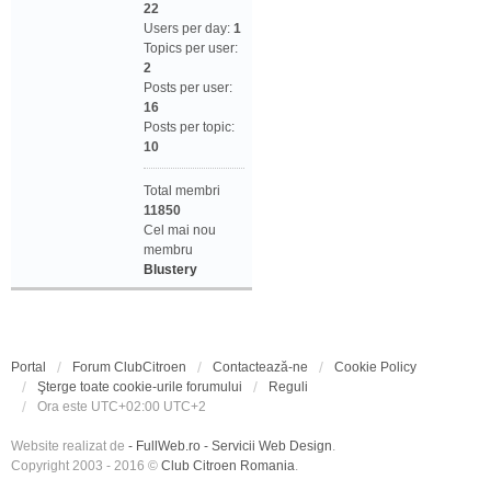
22
Users per day:
1
Topics per user:
2
Posts per user:
16
Posts per topic:
10
Total membri
11850
Cel mai nou
membru
Blustery
Portal
Forum ClubCitroen
Contactează-ne
Cookie Policy
Şterge toate cookie-urile forumului
Reguli
Ora este UTC+02:00 UTC+2
Website realizat de
- FullWeb.ro - Servicii Web Design
.
Copyright 2003 - 2016 ©
Club Citroen Romania
.