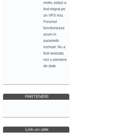
motiv, astazi a
fost migrat pe
un VPS nou.
Forumul
functioneaza
acum in
parametri
normali. Nu a
fost sesizata
nici o pierdere
de date.
PARTENERI
Link-uri utile