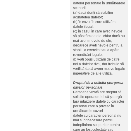
datelor personale în următoarele
scenarii:
(a) dacă doriți să stabilim
acuratețea datelor;
(b) în cazul în care utilizăm
datele ilegal;
(c) în cazul în care aveți nevoie
să păstrăm datele, chiar dacă nu
mai avem nevoie de ele,
deoarece aveți nevoie pentru a
stabili, a exercita sau a apăra
revendicări legale;
d) v-ați opus utilizării de către
noi a datelor dvs., dar trebuie să
verifică dacă avem motive legale
imperative de a le utiliza.
Dreptul de a solicita ștergerea
datelor personale
.
Persoana vizată are dreptul să
solicite operatorului să șteargă
fără întârziere datele cu caracter
personal care o privesc în
următoarele cazuri:
datele cu caracter personal nu
mai sunt necesare pentru
îndeplinirea scopurilor pentru
care au fost colectate sau