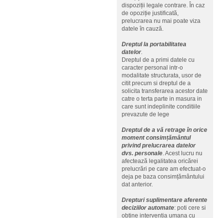
dispoziții legale contrare. În caz
de opoziție justificată,
prelucrarea nu mai poate viza
datele în cauză.
Dreptul la portabilitatea
datelor
.
Dreptul de a primi datele cu
caracter personal intr-o
modalitate structurata, usor de
citit precum si dreptul de a
solicita transferarea acestor date
catre o terta parte in masura in
care sunt indeplinite conditiile
prevazute de lege
Dreptul de a vă retrage în orice
moment consimțământul
privind prelucrarea datelor
dvs. personale
. Acest lucru nu
afectează legalitatea oricărei
prelucrări pe care am efectuat-o
deja pe baza consimțământului
dat anterior.
Drepturi suplimentare aferente
deciziilor automate
: poti cere si
obtine interventia umana cu