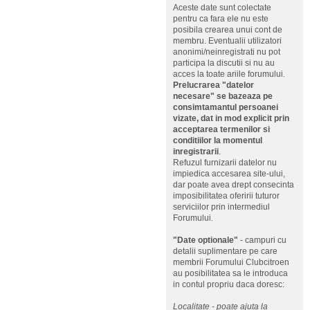
Aceste date sunt colectate
pentru ca fara ele nu este
posibila crearea unui cont de
membru. Eventualii utilizatori
anonimi/neinregistrati nu pot
participa la discutii si nu au
acces la toate ariile forumului.
Prelucrarea "datelor
necesare" se bazeaza pe
consimtamantul persoanei
vizate, dat in mod explicit prin
acceptarea termenilor si
conditiilor la momentul
inregistrarii
.
Refuzul furnizarii datelor nu
impiedica accesarea site-ului,
dar poate avea drept consecinta
imposibilitatea oferirii tuturor
serviciilor prin intermediul
Forumului.
"Date optionale"
- campuri cu
detalii suplimentare pe care
membrii Forumului Clubcitroen
au posibilitatea sa le introduca
in contul propriu daca doresc:
Localitate - poate ajuta la