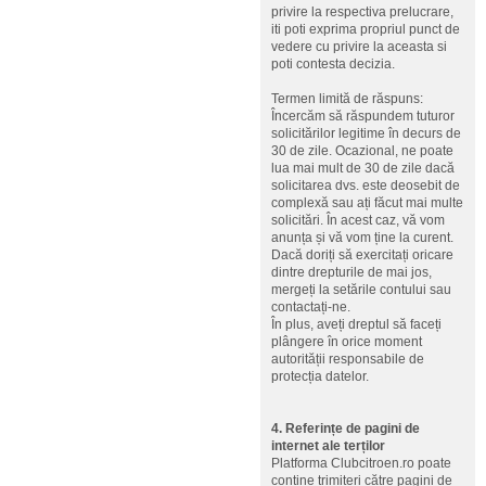
privire la respectiva prelucrare,
iti poti exprima propriul punct de
vedere cu privire la aceasta si
poti contesta decizia.
Termen limită de răspuns:
Încercăm să răspundem tuturor
solicitărilor legitime în decurs de
30 de zile. Ocazional, ne poate
lua mai mult de 30 de zile dacă
solicitarea dvs. este deosebit de
complexă sau ați făcut mai multe
solicitări. În acest caz, vă vom
anunța și vă vom ține la curent.
Dacă doriți să exercitați oricare
dintre drepturile de mai jos,
mergeți la setările contului sau
contactați-ne.
În plus, aveți dreptul să faceți
plângere în orice moment
autorității responsabile de
protecția datelor.
4. Referințe de pagini de
internet ale terților
Platforma Clubcitroen.ro poate
conține trimiteri către pagini de