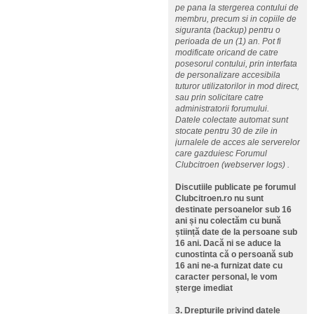
pe pana la stergerea contului de
membru, precum si in copiile de
siguranta (backup) pentru o
perioada de un (1) an. Pot fi
modificate oricand de catre
posesorul contului, prin interfata
de personalizare accesibila
tuturor utilizatorilor in mod direct,
sau prin solicitare catre
administratorii forumului.
Datele colectate automat sunt
stocate pentru 30 de zile in
jurnalele de acces ale serverelor
care gazduiesc Forumul
Clubcitroen (webserver logs) .
Discutiile publicate pe forumul
Clubcitroen.ro nu sunt
destinate persoanelor sub 16
ani și nu colectăm cu bună
știință date de la persoane sub
16 ani. Dacă ni se aduce la
cunostinta că o persoană sub
16 ani ne-a furnizat date cu
caracter personal, le vom
șterge imediat
3. Drepturile privind datele