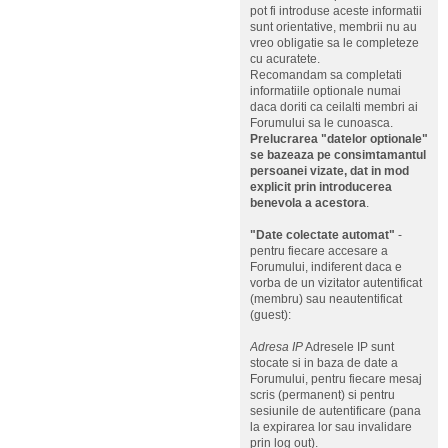
pot fi introduse aceste informatii
sunt orientative, membrii nu au
vreo obligatie sa le completeze
cu acuratete.
Recomandam sa completati
informatiile optionale numai
daca doriti ca ceilalti membri ai
Forumului sa le cunoasca.
Prelucrarea "datelor optionale"
se bazeaza pe consimtamantul
persoanei vizate, dat in mod
explicit prin introducerea
benevola a acestora
.
"Date colectate automat"
-
pentru fiecare accesare a
Forumului, indiferent daca e
vorba de un vizitator autentificat
(membru) sau neautentificat
(guest):
Adresa IP
Adresele IP sunt
stocate si in baza de date a
Forumului, pentru fiecare mesaj
scris (permanent) si pentru
sesiunile de autentificare (pana
la expirarea lor sau invalidare
prin log out).