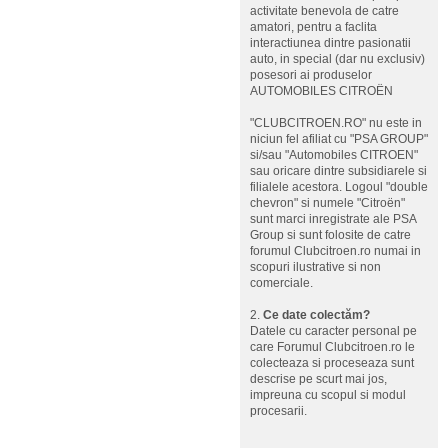
activitate benevola de catre
amatori, pentru a faclita
interactiunea dintre pasionatii
auto, in special (dar nu exclusiv)
posesori ai produselor
AUTOMOBILES CITROËN
"CLUBCITROEN.RO" nu este in
niciun fel afiliat cu "PSA GROUP"
si/sau "Automobiles CITROEN"
sau oricare dintre subsidiarele si
filialele acestora. Logoul "double
chevron" si numele "Citroën"
sunt marci inregistrate ale PSA
Group si sunt folosite de catre
forumul Clubcitroen.ro numai in
scopuri ilustrative si non
comerciale.
2.
Ce date colectăm?
Datele cu caracter personal pe
care Forumul Clubcitroen.ro le
colecteaza si proceseaza sunt
descrise pe scurt mai jos,
impreuna cu scopul si modul
procesarii.