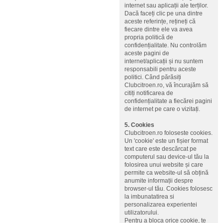
internet sau aplicații ale terților.
Dacă faceți clic pe una dintre
aceste referințe, rețineți că
fiecare dintre ele va avea
propria politică de
confidențialitate. Nu controlăm
aceste pagini de
internet/aplicații și nu suntem
responsabili pentru aceste
politici. Când părăsiți
Clubcitroen.ro, vă încurajăm să
citiți notificarea de
confidențialitate a fiecărei pagini
de internet pe care o vizitați.
5. Cookies
Clubcitroen.ro foloseste cookies.
Un 'cookie' este un fișier format
text care este descărcat pe
computerul sau device-ul tău la
folosirea unui website și care
permite ca website-ul să obțină
anumite informații despre
browser-ul tău. Cookies folosesc
la imbunatatirea si
personalizarea experientei
utilizatorului.
Pentru a bloca orice cookie, te