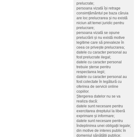
prelucrate;
persoana vizată își retrage
consimțământul pe baza căruia
are loc prelucrarea și nu există
niciun alt temei juridic pentru
prelucrare;
persoana vizată se opune
prelucrării și nu există motive
legitime care să prevaleze în
ceea ce privește prelucrarea;
datele cu caracter personal au
fost prelucrate ilegal;
datele cu caracter personal
trebuie șterse pentru
respectarea legii;
datele cu caracter personal au
fost colectate în legătură cu
oferirea de servicii online
copiilor.
Ștergerea datelor nu se va
realiza dacă:
datele sunt necesare pentru
exercitarea dreptului la liberă
exprimare și informare;
datele sunt necesare pentru
îndeplinirea unei obligații legale;
din motive de interes public în
domeniul sănătății publice;