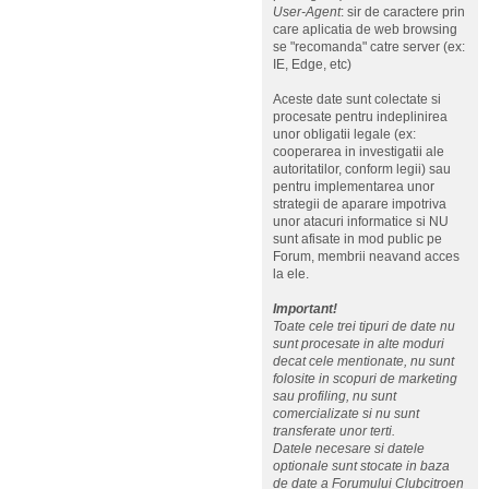
User-Agent
: sir de caractere prin
care aplicatia de web browsing
se "recomanda" catre server (ex:
IE, Edge, etc)
Aceste date sunt colectate si
procesate pentru indeplinirea
unor obligatii legale (ex:
cooperarea in investigatii ale
autoritatilor, conform legii) sau
pentru implementarea unor
strategii de aparare impotriva
unor atacuri informatice si NU
sunt afisate in mod public pe
Forum, membrii neavand acces
la ele.
Important!
Toate cele trei tipuri de date nu
sunt procesate in alte moduri
decat cele mentionate, nu sunt
folosite in scopuri de marketing
sau profiling, nu sunt
comercializate si nu sunt
transferate unor terti.
Datele necesare si datele
optionale sunt stocate in baza
de date a Forumului Clubcitroen