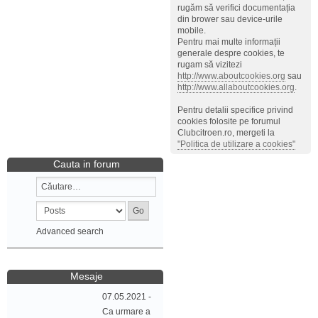
rugăm să verifici documentația
din brower sau device-urile
mobile.
Pentru mai multe informații
generale despre cookies, te
rugam să vizitezi
http://www.aboutcookies.org
sau
http://www.allaboutcookies.org
.
Pentru detalii specifice privind
cookies folosite pe forumul
Clubcitroen.ro, mergeti la
"Politica de utilizare a cookies"
Cauta in forum
Advanced search
Mesaje
07.05.2021 -
Ca urmare a