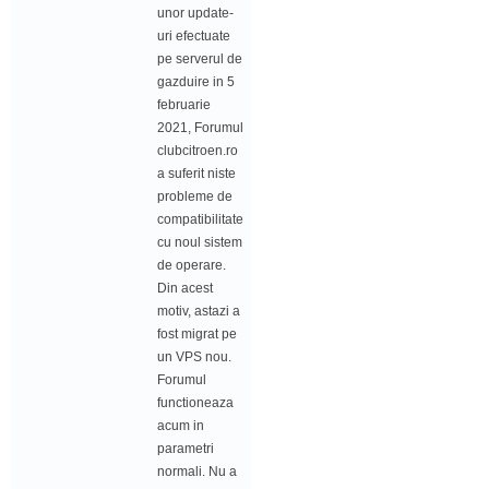
unor update-
uri efectuate
pe serverul de
gazduire in 5
februarie
2021, Forumul
clubcitroen.ro
a suferit niste
probleme de
compatibilitate
cu noul sistem
de operare.
Din acest
motiv, astazi a
fost migrat pe
un VPS nou.
Forumul
functioneaza
acum in
parametri
normali. Nu a