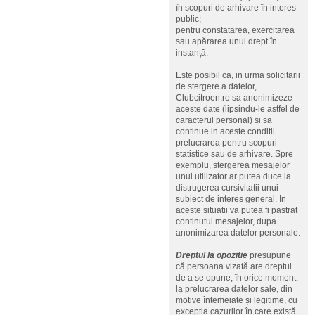
în scopuri de arhivare în interes
public;
pentru constatarea, exercitarea
sau apărarea unui drept în
instanță.
Este posibil ca, in urma solicitarii
de stergere a datelor,
Clubcitroen.ro sa anonimizeze
aceste date (lipsindu-le astfel de
caracterul personal) si sa
continue in aceste conditii
prelucrarea pentru scopuri
statistice sau de arhivare. Spre
exemplu, stergerea mesajelor
unui utilizator ar putea duce la
distrugerea cursivitatii unui
subiect de interes general. In
aceste situatii va putea fi pastrat
continutul mesajelor, dupa
anonimizarea datelor personale.
Dreptul la opozitie
presupune
că persoana vizată are dreptul
de a se opune, în orice moment,
la prelucrarea datelor sale, din
motive întemeiate și legitime, cu
excepția cazurilor în care există