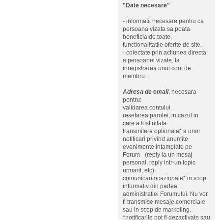
"Date necesare"
- informatii necesare pentru ca
persoana vizata sa poata
beneficia de toate
functionalitatile oferite de site.
- colectate prin actiunea directa
a persoanei vizate, la
inregistrarea unui cont de
membru:
Adresa de email
, necesara
pentru:
validarea contului
resetarea parolei, in cazul in
care a fost uitata
transmitere optionala* a unor
notificari privind anumite
evenimente intamplate pe
Forum - (reply la un mesaj
personal, reply intr-un topic
urmarit, etc)
comunicari ocazionale* in scop
informativ din partea
administratiei Forumului. Nu vor
fi transmise mesaje comerciale
sau in scop de marketing.
*notificarile pot fi dezactivate sau