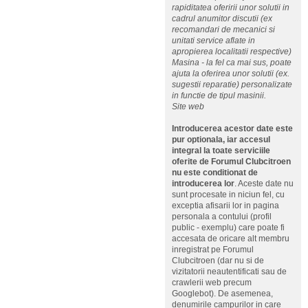
rapiditatea oferirii unor solutii in
cadrul anumitor discutii (ex
recomandari de mecanici si
unitati service aflate in
apropierea localitatii respective)
Masina - la fel ca mai sus, poate
ajuta la oferirea unor solutii (ex.
sugestii reparatie) personalizate
in functie de tipul masinii.
Site web
Introducerea acestor date este
pur optionala, iar accesul
integral la toate serviciile
oferite de Forumul Clubcitroen
nu este conditionat de
introducerea lor
. Aceste date nu
sunt procesate in niciun fel, cu
exceptia afisarii lor in pagina
personala a contului (profil
public - exemplu) care poate fi
accesata de oricare alt membru
inregistrat pe Forumul
Clubcitroen (dar nu si de
vizitatorii neautentificati sau de
crawlerii web precum
Googlebot). De asemenea,
denumirile campurilor in care