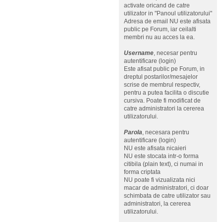
activate oricand de catre
utilizator in "Panoul utilizatorului"
Adresa de email NU este afisata
public pe Forum, iar ceilalti
membri nu au acces la ea.
Username
, necesar pentru
autentificare (login)
Este afisat public pe Forum, in
dreptul postarilor/mesajelor
scrise de membrul respectiv,
pentru a putea facilita o discutie
cursiva. Poate fi modificat de
catre administratori la cererea
utilizatorului.
Parola
, necesara pentru
autentificare (login)
NU este afisata nicaieri
NU este stocata intr-o forma
citibila (plain text), ci numai in
forma criptata
NU poate fi vizualizata nici
macar de administratori, ci doar
schimbata de catre utilizator sau
administratori, la cererea
utilizatorului.