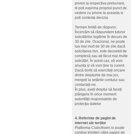
privire la respectiva prelucrare,
iti poti exprima propriul punct de
vedere cu privire la aceasta si
poti contesta decizia.
Termen limită de răspuns:
Încercăm să răspundem tuturor
solicitărilor legitime în decurs de
30 de zile. Ocazional, ne poate
lua mai mult de 30 de zile dacă
solicitarea dvs. este deosebit de
complexă sau ați făcut mai multe
solicitări. În acest caz, vă vom
anunța și vă vom ține la curent.
Dacă doriți să exercitați oricare
dintre drepturile de mai jos,
mergeți la setările contului sau
contactați-ne.
În plus, aveți dreptul să faceți
plângere în orice moment
autorității responsabile de
protecția datelor.
4. Referințe de pagini de
internet ale terților
Platforma Clubcitroen.ro poate
conține trimiteri către pagini de