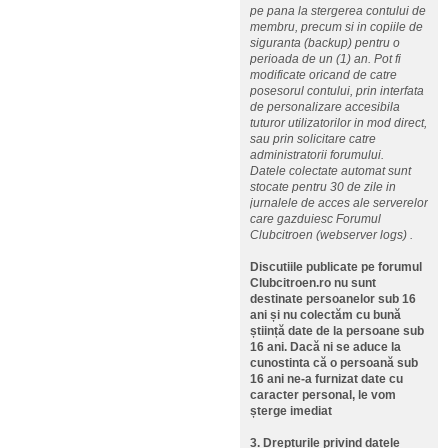
pe pana la stergerea contului de
membru, precum si in copiile de
siguranta (backup) pentru o
perioada de un (1) an. Pot fi
modificate oricand de catre
posesorul contului, prin interfata
de personalizare accesibila
tuturor utilizatorilor in mod direct,
sau prin solicitare catre
administratorii forumului.
Datele colectate automat sunt
stocate pentru 30 de zile in
jurnalele de acces ale serverelor
care gazduiesc Forumul
Clubcitroen (webserver logs) .
Discutiile publicate pe forumul
Clubcitroen.ro nu sunt
destinate persoanelor sub 16
ani și nu colectăm cu bună
știință date de la persoane sub
16 ani. Dacă ni se aduce la
cunostinta că o persoană sub
16 ani ne-a furnizat date cu
caracter personal, le vom
șterge imediat
3. Drepturile privind datele