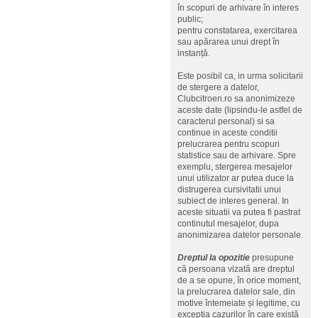
în scopuri de arhivare în interes
public;
pentru constatarea, exercitarea
sau apărarea unui drept în
instanță.
Este posibil ca, in urma solicitarii
de stergere a datelor,
Clubcitroen.ro sa anonimizeze
aceste date (lipsindu-le astfel de
caracterul personal) si sa
continue in aceste conditii
prelucrarea pentru scopuri
statistice sau de arhivare. Spre
exemplu, stergerea mesajelor
unui utilizator ar putea duce la
distrugerea cursivitatii unui
subiect de interes general. In
aceste situatii va putea fi pastrat
continutul mesajelor, dupa
anonimizarea datelor personale.
Dreptul la opozitie
presupune
că persoana vizată are dreptul
de a se opune, în orice moment,
la prelucrarea datelor sale, din
motive întemeiate și legitime, cu
excepția cazurilor în care există