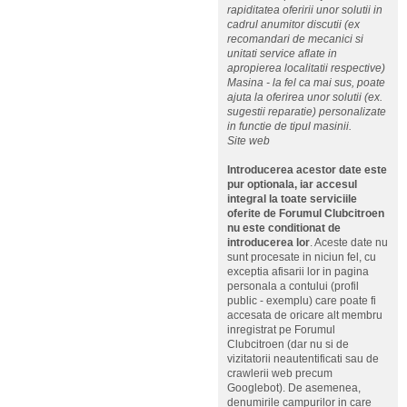
rapiditatea oferirii unor solutii in
cadrul anumitor discutii (ex
recomandari de mecanici si
unitati service aflate in
apropierea localitatii respective)
Masina - la fel ca mai sus, poate
ajuta la oferirea unor solutii (ex.
sugestii reparatie) personalizate
in functie de tipul masinii.
Site web
Introducerea acestor date este
pur optionala, iar accesul
integral la toate serviciile
oferite de Forumul Clubcitroen
nu este conditionat de
introducerea lor
. Aceste date nu
sunt procesate in niciun fel, cu
exceptia afisarii lor in pagina
personala a contului (profil
public - exemplu) care poate fi
accesata de oricare alt membru
inregistrat pe Forumul
Clubcitroen (dar nu si de
vizitatorii neautentificati sau de
crawlerii web precum
Googlebot). De asemenea,
denumirile campurilor in care