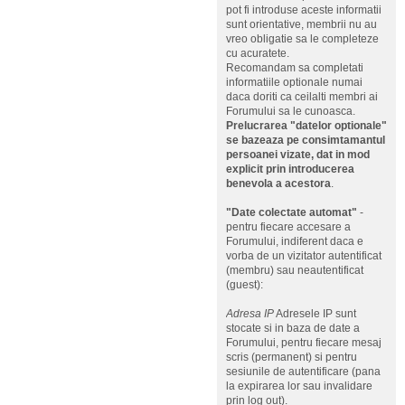
pot fi introduse aceste informatii
sunt orientative, membrii nu au
vreo obligatie sa le completeze
cu acuratete.
Recomandam sa completati
informatiile optionale numai
daca doriti ca ceilalti membri ai
Forumului sa le cunoasca.
Prelucrarea "datelor optionale"
se bazeaza pe consimtamantul
persoanei vizate, dat in mod
explicit prin introducerea
benevola a acestora
.
"Date colectate automat"
-
pentru fiecare accesare a
Forumului, indiferent daca e
vorba de un vizitator autentificat
(membru) sau neautentificat
(guest):
Adresa IP
Adresele IP sunt
stocate si in baza de date a
Forumului, pentru fiecare mesaj
scris (permanent) si pentru
sesiunile de autentificare (pana
la expirarea lor sau invalidare
prin log out).