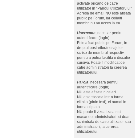
activate oricand de catre
utilizator in "Panoul utilizatorului"
Adresa de email NU este afisata
public pe Forum, iar ceilalti
membri nu au acces la ea.
Username
, necesar pentru
autentificare (login)
Este afisat public pe Forum, in
dreptul postarilor/mesajelor
scrise de membrul respectiv,
pentru a putea facilita o discutie
cursiva. Poate fi modificat de
catre administratori la cererea
utilizatorului.
Parola
, necesara pentru
autentificare (login)
NU este afisata nicaieri
NU este stocata intr-o forma
citibila (plain text), ci numai in
forma criptata
NU poate fi vizualizata nici
macar de administratori, ci doar
schimbata de catre utilizator sau
administratori, la cererea
utilizatorului.