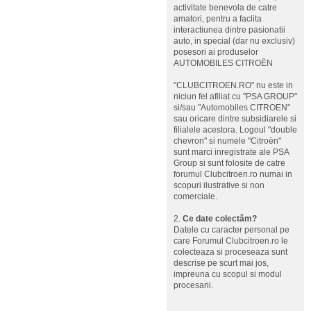
activitate benevola de catre
amatori, pentru a faclita
interactiunea dintre pasionatii
auto, in special (dar nu exclusiv)
posesori ai produselor
AUTOMOBILES CITROËN
"CLUBCITROEN.RO" nu este in
niciun fel afiliat cu "PSA GROUP"
si/sau "Automobiles CITROEN"
sau oricare dintre subsidiarele si
filialele acestora. Logoul "double
chevron" si numele "Citroën"
sunt marci inregistrate ale PSA
Group si sunt folosite de catre
forumul Clubcitroen.ro numai in
scopuri ilustrative si non
comerciale.
2.
Ce date colectăm?
Datele cu caracter personal pe
care Forumul Clubcitroen.ro le
colecteaza si proceseaza sunt
descrise pe scurt mai jos,
impreuna cu scopul si modul
procesarii.