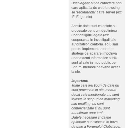
User-Agent
: sir de caractere prin
care aplicatia de web browsing
se "recomanda" catre server (ex:
IE, Edge, etc)
Aceste date sunt colectate si
procesate pentru indeplinirea
unor obligatii legale (ex:
cooperarea in investigatii ale
autoritatilor, conform legii) sau
pentru implementarea unor
strategii de aparare impotriva
unor atacuri informatice si NU
sunt afisate in mod public pe
Forum, membrii neavand acces
la ele.
Important!
Toate cele trei tipuri de date nu
sunt procesate in alte moduri
decat cele mentionate, nu sunt
folosite in scopuri de marketing
sau profiling, nu sunt
comercializate si nu sunt
transferate unor terti.
Datele necesare si datele
optionale sunt stocate in baza
de date a Forumului Clubcitroen