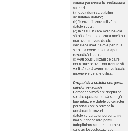
datelor personale în următoarele
scenarii:
(a) dacă doriți să stabilim
acuratețea datelor;
(b) în cazul în care utilizăm
datele ilegal;
(c) în cazul în care aveți nevoie
să păstrăm datele, chiar dacă nu
mai avem nevoie de ele,
deoarece aveți nevoie pentru a
stabili, a exercita sau a apăra
revendicări legale;
d) v-ați opus utilizării de către
noi a datelor dvs., dar trebuie să
verifică dacă avem motive legale
imperative de a le utiliza.
Dreptul de a solicita ștergerea
datelor personale
.
Persoana vizată are dreptul să
solicite operatorului să șteargă
fără întârziere datele cu caracter
personal care o privesc în
următoarele cazuri:
datele cu caracter personal nu
mai sunt necesare pentru
îndeplinirea scopurilor pentru
care au fost colectate sau