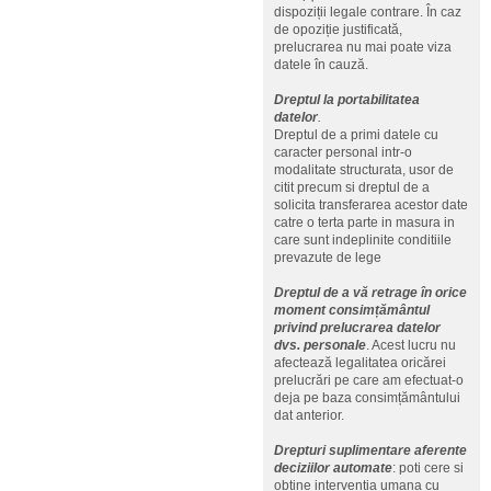
dispoziții legale contrare. În caz
de opoziție justificată,
prelucrarea nu mai poate viza
datele în cauză.
Dreptul la portabilitatea
datelor
.
Dreptul de a primi datele cu
caracter personal intr-o
modalitate structurata, usor de
citit precum si dreptul de a
solicita transferarea acestor date
catre o terta parte in masura in
care sunt indeplinite conditiile
prevazute de lege
Dreptul de a vă retrage în orice
moment consimțământul
privind prelucrarea datelor
dvs. personale
. Acest lucru nu
afectează legalitatea oricărei
prelucrări pe care am efectuat-o
deja pe baza consimțământului
dat anterior.
Drepturi suplimentare aferente
deciziilor automate
: poti cere si
obtine interventia umana cu