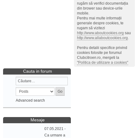
rugăm să verifici documentația
din brower sau device-urile
mobile.
Pentru mai multe informații
generale despre cookies, te
rugam să vizitezi
http://www.aboutcookies.org
sau
http://www.allaboutcookies.org
.
Pentru detalii specifice privind
cookies folosite pe forumul
Clubcitroen.ro, mergeti la
"Politica de utilizare a cookies"
Cauta in forum
Advanced search
Mesaje
07.05.2021 -
Ca urmare a