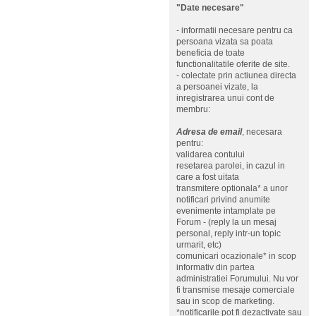
"Date necesare"
- informatii necesare pentru ca
persoana vizata sa poata
beneficia de toate
functionalitatile oferite de site.
- colectate prin actiunea directa
a persoanei vizate, la
inregistrarea unui cont de
membru:
Adresa de email
, necesara
pentru:
validarea contului
resetarea parolei, in cazul in
care a fost uitata
transmitere optionala* a unor
notificari privind anumite
evenimente intamplate pe
Forum - (reply la un mesaj
personal, reply intr-un topic
urmarit, etc)
comunicari ocazionale* in scop
informativ din partea
administratiei Forumului. Nu vor
fi transmise mesaje comerciale
sau in scop de marketing.
*notificarile pot fi dezactivate sau