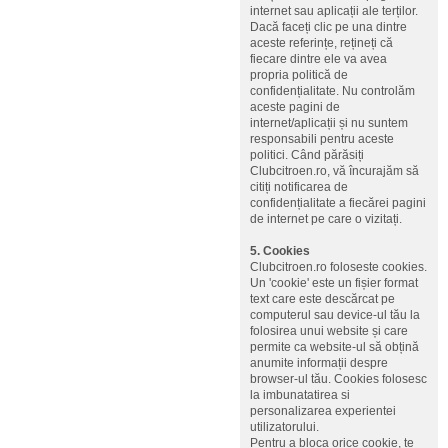
internet sau aplicații ale terților.
Dacă faceți clic pe una dintre
aceste referințe, rețineți că
fiecare dintre ele va avea
propria politică de
confidențialitate. Nu controlăm
aceste pagini de
internet/aplicații și nu suntem
responsabili pentru aceste
politici. Când părăsiți
Clubcitroen.ro, vă încurajăm să
citiți notificarea de
confidențialitate a fiecărei pagini
de internet pe care o vizitați.
5. Cookies
Clubcitroen.ro foloseste cookies.
Un 'cookie' este un fișier format
text care este descărcat pe
computerul sau device-ul tău la
folosirea unui website și care
permite ca website-ul să obțină
anumite informații despre
browser-ul tău. Cookies folosesc
la imbunatatirea si
personalizarea experientei
utilizatorului.
Pentru a bloca orice cookie, te