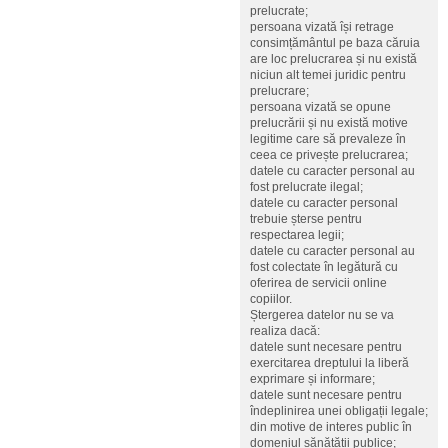
prelucrate;
persoana vizată își retrage
consimțământul pe baza căruia
are loc prelucrarea și nu există
niciun alt temei juridic pentru
prelucrare;
persoana vizată se opune
prelucrării și nu există motive
legitime care să prevaleze în
ceea ce privește prelucrarea;
datele cu caracter personal au
fost prelucrate ilegal;
datele cu caracter personal
trebuie șterse pentru
respectarea legii;
datele cu caracter personal au
fost colectate în legătură cu
oferirea de servicii online
copiilor.
Ștergerea datelor nu se va
realiza dacă:
datele sunt necesare pentru
exercitarea dreptului la liberă
exprimare și informare;
datele sunt necesare pentru
îndeplinirea unei obligații legale;
din motive de interes public în
domeniul sănătății publice;