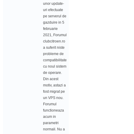
unor update-
uri efectuate
pe serverul de
gazduire in 5
februarie
2021, Forumul
clubcitroen.ro
a suferit niste
probleme de
compatibilitate
cu noul sistem
de operare.
Din acest
motiv, astazi a
fost migrat pe
un VPS nou.
Forumul
functioneaza
acum in
parametri
normali. Nu a