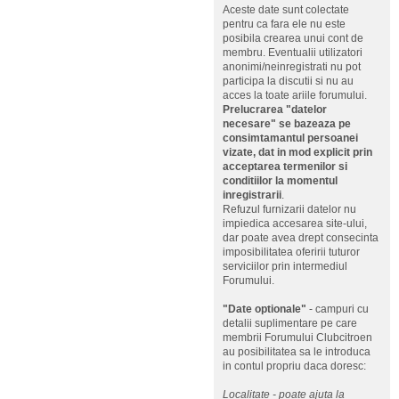
Aceste date sunt colectate
pentru ca fara ele nu este
posibila crearea unui cont de
membru. Eventualii utilizatori
anonimi/neinregistrati nu pot
participa la discutii si nu au
acces la toate ariile forumului.
Prelucrarea "datelor
necesare" se bazeaza pe
consimtamantul persoanei
vizate, dat in mod explicit prin
acceptarea termenilor si
conditiilor la momentul
inregistrarii
.
Refuzul furnizarii datelor nu
impiedica accesarea site-ului,
dar poate avea drept consecinta
imposibilitatea oferirii tuturor
serviciilor prin intermediul
Forumului.
"Date optionale"
- campuri cu
detalii suplimentare pe care
membrii Forumului Clubcitroen
au posibilitatea sa le introduca
in contul propriu daca doresc:
Localitate - poate ajuta la