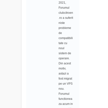
2021,
Forumul
clubcitroen
.ro a suferit
niste
probleme
de
compatibili
tate cu
noul
sistem de
operare.
Din acest
motiv,
astazi a
fost migrat
pe un VPS
nou.
Forumul
functionea
za acum in