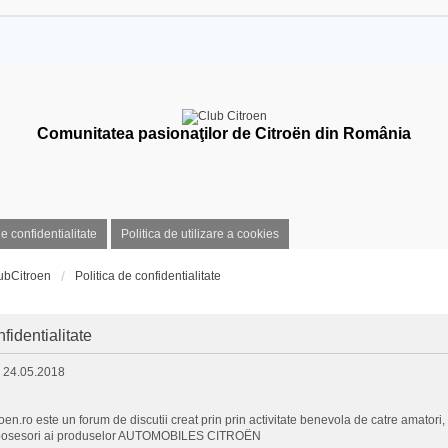
Comunitatea pasionaţilor de Citroën din România
de confidentialitate
Politica de utilizare a cookies
ubCitroen
Politica de confidentialitate
fidentialitate
: 24.05.2018
en.ro este un forum de discutii creat prin prin activitate benevola de catre amatori, p
) posesori ai produselor AUTOMOBILES CITROËN