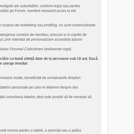
tigatii ale autoritatilor, conform legii) sau pentru
 public pe Forum, membrii neavand acces la ele.
in scopuri de marketing sau profiling, nu sunt comercializate
 stergerea contului de membru, precum si in copiile de
i, prin interfata de personalizare accesibila tuturor
zduiesc Forumul Clubcitroen (webserver logs) .
ectăm cu bună știință date de la persoane sub 16 ani. Dacă
om șterge imediat
persoane vizate, beneficiati de urmatoarele drepturi:
a datelor personale pe care le deținem despre dvs.
ati corectarea datelor, deși este posibil să fie necesar să
:
eți nevoie pentru a stabili, a exercita sau a apăra