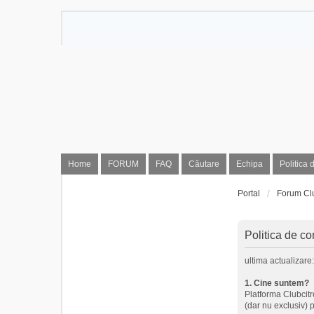
Home
FORUM
FAQ
Căutare
Echipa
Politica 
Portal
Forum Cl
Politica de con
ultima actualizare
1. Cine suntem?
Platforma Clubcitro
(dar nu exclusiv