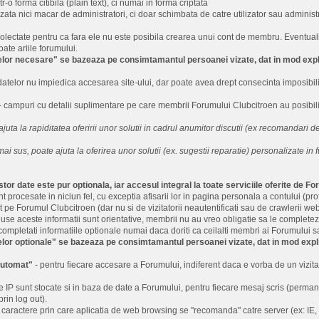
r-o forma citibila (plain text), ci numai in forma criptata
zata nici macar de administratori, ci doar schimbata de catre utilizator sau administra
olectate pentru ca fara ele nu este posibila crearea unui cont de membru. Eventualii u
oate ariile forumului.
lor necesare" se bazeaza pe consimtamantul persoanei vizate, dat in mod explic
datelor nu impiedica accesarea site-ului, dar poate avea drept consecinta imposibilita
- campuri cu detalii suplimentare pe care membrii Forumului Clubcitroen au posibilit
ajuta la rapiditatea oferirii unor solutii in cadrul anumitor discutii (ex recomandari de
mai sus, poate ajuta la oferirea unor solutii (ex. sugestii reparatie) personalizate in f
tor date este pur optionala, iar accesul integral la toate serviciile oferite de F
 procesate in niciun fel, cu exceptia afisarii lor in pagina personala a contului (pro
 pe Forumul Clubcitroen (dar nu si de vizitatorii neautentificati sau de crawleri
roduse aceste informatii sunt orientative, membrii nu au vreo obligatie sa le complete
pletati informatiile optionale numai daca doriti ca ceilalti membri ai Forumului s
lor optionale" se bazeaza pe consimtamantul persoanei vizate, dat in mod expli
automat"
- pentru fiecare accesare a Forumului, indiferent daca e vorba de un vizitat
 IP sunt stocate si in baza de date a Forumului, pentru fiecare mesaj scris (permane
prin log out).
de caractere prin care aplicatia de web browsing se "recomanda" catre server (ex: IE,