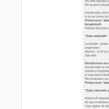
NU este stocata int
NU poate fi vizuali
Aceste date sunt c
si nu au acces la t
Prelucrarea "date
inregistrarii
.
Refuzul furnizarii 
"Date optionale"
Localitate - poate 
respective)
Masina - la fel ca 
Site web
Introducerea aces
Aceste date nu sunt
membru inregistrat
in care pot fi int
Recomandam sa com
Prelucrarea "date
"Date colectate 
Adresa IP
Adresele
lor sau invalidare 
User-Agent
: sir 