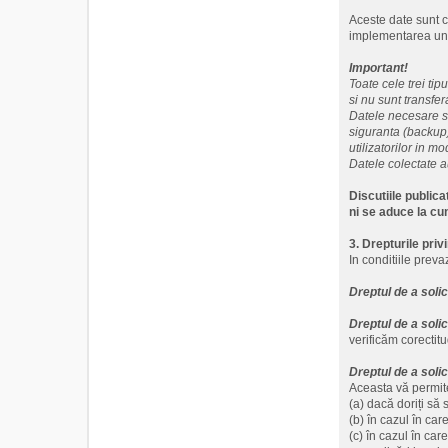
Aceste date sunt co
implementarea unor
Important!
Toate cele trei ti
si nu sunt transfera
Datele necesare si
siguranta (backup)
utilizatorilor in mo
Datele colectate a
Discutiile public
ni se aduce la cu
3. Drepturile pri
In conditiile preva
Dreptul de a soli
Dreptul de a soli
verificăm corectitu
Dreptul de a solic
Aceasta vă permit
(a) dacă doriți să 
(b) în cazul în car
(c) în cazul în ca