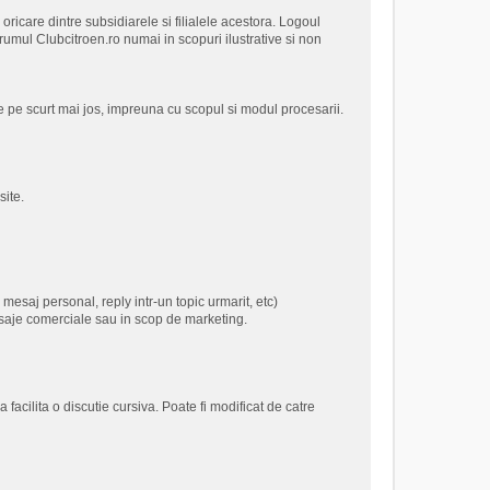
care dintre subsidiarele si filialele acestora. Logoul
rumul Clubcitroen.ro numai in scopuri ilustrative si non
 pe scurt mai jos, impreuna cu scopul si modul procesarii.
site.
mesaj personal, reply intr-un topic urmarit, etc)
esaje comerciale sau in scop de marketing.
facilita o discutie cursiva. Poate fi modificat de catre