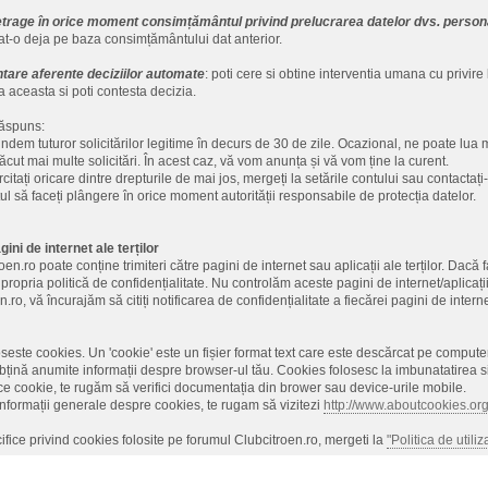
etrage în orice moment consimțământul privind prelucrarea datelor dvs. person
at-o deja pe baza consimțământului dat anterior.
tare aferente deciziilor automate
: poti cere si obtine interventia umana cu privire
a aceasta si poti contesta decizia.
răspuns:
dem tuturor solicitărilor legitime în decurs de 30 de zile. Ocazional, ne poate lua 
ăcut mai multe solicitări. În acest caz, vă vom anunța și vă vom ține la curent.
citați oricare dintre drepturile de mai jos, mergeți la setările contului sau contactați
tul să faceți plângere în orice moment autorității responsabile de protecția datelor.
gini de internet ale terților
en.ro poate conține trimiteri către pagini de internet sau aplicații ale terților. Dacă fa
 propria politică de confidențialitate. Nu controlăm aceste pagini de internet/aplicaț
n.ro, vă încurajăm să citiți notificarea de confidențialitate a fiecărei pagini de interne
oseste cookies. Un 'cookie' este un fișier format text care este descărcat pe compute
bțină anumite informații despre browser-ul tău. Cookies folosesc la imbunatatirea si 
ce cookie, te rugăm să verifici documentația din brower sau device-urile mobile.
nformații generale despre cookies, te rugam să vizitezi
http://www.aboutcookies.or
cifice privind cookies folosite pe forumul Clubcitroen.ro, mergeti la
"Politica de utili