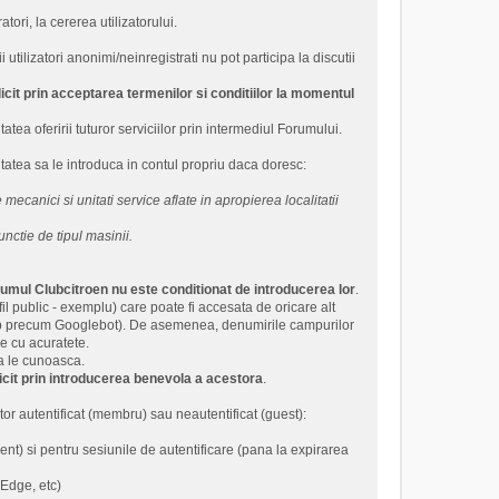
tori, la cererea utilizatorului.
tilizatori anonimi/neinregistrati nu pot participa la discutii
it prin acceptarea termenilor si conditiilor la momentul
tea oferirii tuturor serviciilor prin intermediul Forumului.
atea sa le introduca in contul propriu daca doresc:
 mecanici si unitati service aflate in apropierea localitatii
unctie de tipul masinii.
orumul Clubcitroen nu este conditionat de introducerea lor
.
fil public - exemplu) care poate fi accesata de oricare alt
i web precum Googlebot). De asemenea, denumirile campurilor
ze cu acuratete.
a le cunoasca.
cit prin introducerea benevola a acestora
.
or autentificat (membru) sau neautentificat (guest):
nt) si pentru sesiunile de autentificare (pana la expirarea
 Edge, etc)