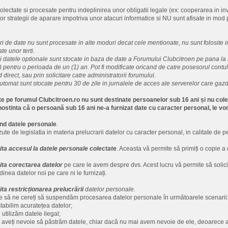
lectate si procesate pentru indeplinirea unor obligatii legale (ex: cooperarea in inves
 strategii de aparare impotriva unor atacuri informatice si NU sunt afisate in mod
puri de date nu sunt procesate in alte moduri decat cele mentionate, nu sunt folosite 
te unor terti.
 datele optionale sunt stocate in baza de date a Forumului Clubcitroen pe pana la
 pentru o perioada de un (1) an. Pot fi modificate oricand de catre posesorul contulu
d direct, sau prin solicitare catre administratorii forumului.
utomat sunt stocate pentru 30 de zile in jurnalele de acces ale serverelor care ga
ate pe forumul Clubcitroen.ro nu sunt destinate persoanelor sub 16 ani și nu col
nostinta că o persoană sub 16 ani ne-a furnizat date cu caracter personal, le v
vind datele personale
.
zute de legislatia in materia prelucrarii datelor cu caracter personal, in calitate de 
cita accesul la datele personale colectate
. Aceasta vă permite să primiți o copie 
cita corectarea datelor
pe care le avem despre dvs. Acest lucru vă permite să solicit
dinea datelor noi pe care ni le furnizați.
ita restricționarea prelucrării
datelor personale.
e să ne cereți să suspendăm procesarea datelor personale în următoarele scenarii
stabilim acuratețea datelor;
e utilizăm datele ilegal;
re aveți nevoie să păstrăm datele, chiar dacă nu mai avem nevoie de ele, deoarece av