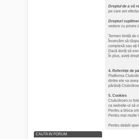
Dreptul de a vă r
pe care am efectu
Drepturi suplimen
vedere cu privire l
Termen limită de 
Încercăm să răspun
complexă sau ați f
Dacă doriți să exer
În plus, aveți drep
4. Referințe de pa
Platforma Clubcitro
dintre ele va avea
părăsiți Clubcitroe
5. Cookies
Clubcitroen.ro fol
ca website-ul să o
Pentru a bloca ori
Pentru mai multe i
Pentru detalii spe
CAUTA IN FORUM