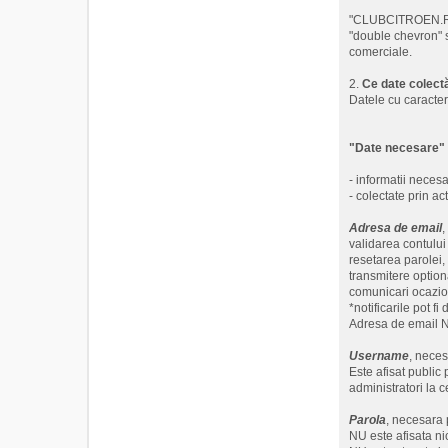
"CLUBCITROEN.RO" 
"double chevron" s
comerciale.
2.
Ce date colec
Datele cu caracter
"Date necesare"
- informatii necesa
- colectate prin a
Adresa de email
,
validarea contului
resetarea parolei, 
transmitere option
comunicari ocazion
*notificarile pot fi
Adresa de email NU
Username
, neces
Este afisat public 
administratori la c
Parola
, necesara 
NU este afisata ni