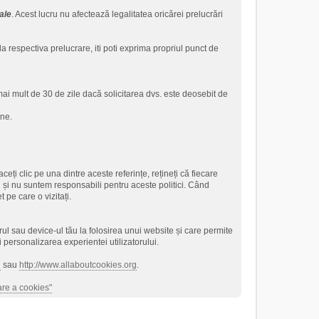
ale
. Acest lucru nu afectează legalitatea oricărei prelucrări
 la respectiva prelucrare, iti poti exprima propriul punct de
mai mult de 30 de zile dacă solicitarea dvs. este deosebit de
-ne.
ceți clic pe una dintre aceste referințe, rețineți că fiecare
ii și nu suntem responsabili pentru aceste politici. Când
t pe care o vizitați.
rul sau device-ul tău la folosirea unui website și care permite
personalizarea experientei utilizatorului.
g
sau
http://www.allaboutcookies.org
.
zare a cookies"