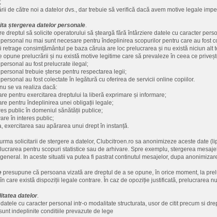
;
zării de către noi a datelor dvs., dar trebuie să verifică dacă avem motive legale imper
cita ștergerea datelor personale
.
e dreptul să solicite operatorului să șteargă fără întârziere datele cu caracter pers
 personal nu mai sunt necesare pentru îndeplinirea scopurilor pentru care au fost c
i retrage consimțământul pe baza căruia are loc prelucrarea și nu există niciun alt t
 opune prelucrării și nu există motive legitime care să prevaleze în ceea ce priveșt
personal au fost prelucrate ilegal;
 personal trebuie șterse pentru respectarea legii;
personal au fost colectate în legătură cu oferirea de servicii online copiilor.
nu se va realiza dacă:
re pentru exercitarea dreptului la liberă exprimare și informare;
re pentru îndeplinirea unei obligații legale;
res public în domeniul sănătății publice;
are în interes public;
, exercitarea sau apărarea unui drept în instanță.
 urma solicitarii de stergere a datelor, Clubcitroen.ro sa anonimizeze aceste date (li
elucrarea pentru scopuri statistice sau de arhivare. Spre exemplu, stergerea mesajelor
 general. In aceste situatii va putea fi pastrat continutul mesajelor, dupa anonimiza
e
presupune că persoana vizată are dreptul de a se opune, în orice moment, la preluc
în care există dispoziții legale contrare. În caz de opoziție justificată, prelucrarea 
litatea datelor
.
datele cu caracter personal intr-o modalitate structurata, usor de citit precum si drep
sunt indeplinite conditiile prevazute de lege