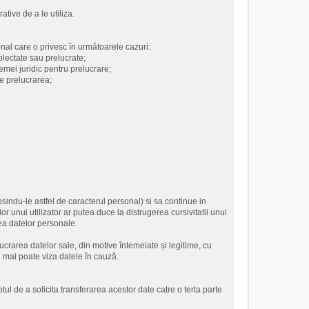
ative de a le utiliza.
onal care o privesc în următoarele cazuri:
olectate sau prelucrate;
emei juridic pentru prelucrare;
e prelucrarea;
psindu-le astfel de caracterul personal) si sa continue in
 unui utilizator ar putea duce la distrugerea cursivitatii unui
rea datelor personale.
rarea datelor sale, din motive întemeiate și legitime, cu
nu mai poate viza datele în cauză.
tul de a solicita transferarea acestor date catre o terta parte