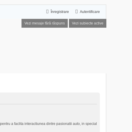
Înregistrare
Autentificare
Vezi mesaje fără răspuns
Vezi subiecte active
entru a faclita interactiunea dintre pasionatii auto, in special