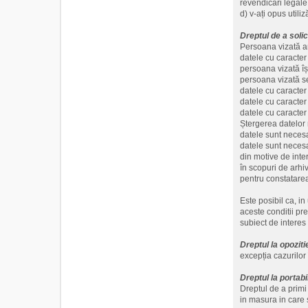
revendicări legale
d) v-ați opus utili
Dreptul de a soli
Persoana vizată ar
datele cu caracter
persoana vizată îș
persoana vizată se
datele cu caracter 
datele cu caracter
datele cu caracter 
Ștergerea datelor 
datele sunt necesa
datele sunt necesa
din motive de inte
în scopuri de arhiv
pentru constatarea
Este posibil ca, in
aceste conditii pr
subiect de interes
Dreptul la opoziti
excepția cazurilor 
Dreptul la portabi
Dreptul de a primi 
in masura in care 