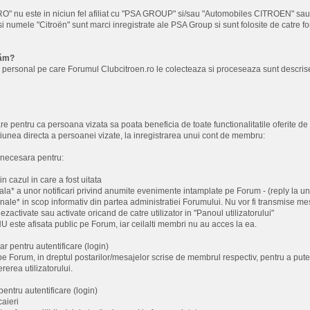
nu este in niciun fel afiliat cu "PSA GROUP" si/sau "Automobiles CITROEN" sau ori
i numele "Citroën" sunt marci inregistrate ale PSA Group si sunt folosite de catre fo
tăm?
 personal pe care Forumul Clubcitroen.ro le colecteaza si proceseaza sunt descrise
re pentru ca persoana vizata sa poata beneficia de toate functionalitatile oferite de 
ctiunea directa a persoanei vizate, la inregistrarea unui cont de membru:
 necesara pentru:
in cazul in care a fost uitata
ala* a unor notificari privind anumite evenimente intamplate pe Forum - (reply la un 
ale* in scop informativ din partea administratiei Forumului. Nu vor fi transmise m
 dezactivate sau activate oricand de catre utilizator in "Panoul utilizatorului"
 este afisata public pe Forum, iar ceilalti membri nu au acces la ea.
ar pentru autentificare (login)
pe Forum, in dreptul postarilor/mesajelor scrise de membrul respectiv, pentru a putea 
ererea utilizatorului.
pentru autentificare (login)
caieri