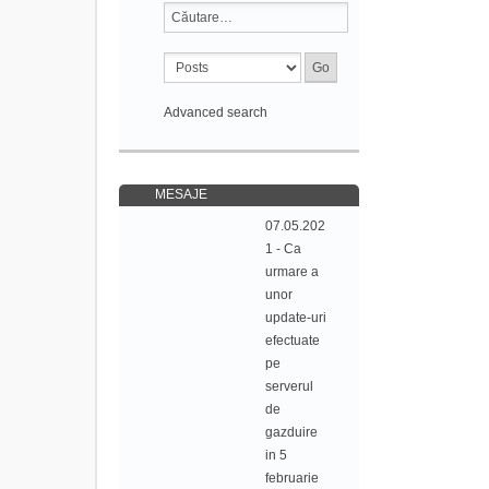
Advanced search
MESAJE
07.05.202
1 - Ca
urmare a
unor
update-uri
efectuate
pe
serverul
de
gazduire
in 5
februarie