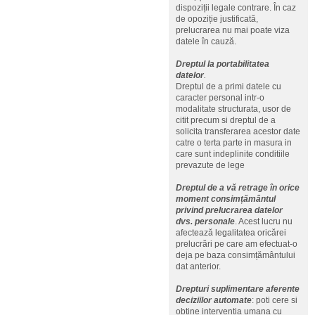
dispoziții legale contrare. În caz
de opoziție justificată,
prelucrarea nu mai poate viza
datele în cauză.
Dreptul la portabilitatea
datelor
.
Dreptul de a primi datele cu
caracter personal intr-o
modalitate structurata, usor de
citit precum si dreptul de a
solicita transferarea acestor date
catre o terta parte in masura in
care sunt indeplinite conditiile
prevazute de lege
Dreptul de a vă retrage în orice
moment consimțământul
privind prelucrarea datelor
dvs. personale
. Acest lucru nu
afectează legalitatea oricărei
prelucrări pe care am efectuat-o
deja pe baza consimțământului
dat anterior.
Drepturi suplimentare aferente
deciziilor automate
: poti cere si
obtine interventia umana cu