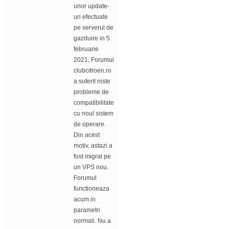
unor update-
uri efectuate
pe serverul de
gazduire in 5
februarie
2021, Forumul
clubcitroen.ro
a suferit niste
probleme de
compatibilitate
cu noul sistem
de operare.
Din acest
motiv, astazi a
fost migrat pe
un VPS nou.
Forumul
functioneaza
acum in
parametri
normali. Nu a