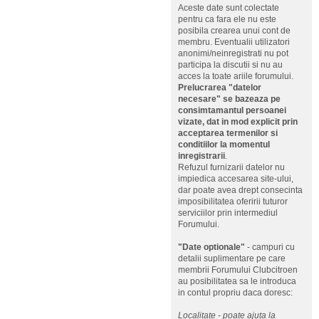
Aceste date sunt colectate
pentru ca fara ele nu este
posibila crearea unui cont de
membru. Eventualii utilizatori
anonimi/neinregistrati nu pot
participa la discutii si nu au
acces la toate ariile forumului.
Prelucrarea "datelor
necesare" se bazeaza pe
consimtamantul persoanei
vizate, dat in mod explicit prin
acceptarea termenilor si
conditiilor la momentul
inregistrarii
.
Refuzul furnizarii datelor nu
impiedica accesarea site-ului,
dar poate avea drept consecinta
imposibilitatea oferirii tuturor
serviciilor prin intermediul
Forumului.
"Date optionale"
- campuri cu
detalii suplimentare pe care
membrii Forumului Clubcitroen
au posibilitatea sa le introduca
in contul propriu daca doresc:
Localitate - poate ajuta la