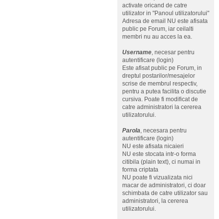
activate oricand de catre
utilizator in "Panoul utilizatorului"
Adresa de email NU este afisata
public pe Forum, iar ceilalti
membri nu au acces la ea.
Username
, necesar pentru
autentificare (login)
Este afisat public pe Forum, in
dreptul postarilor/mesajelor
scrise de membrul respectiv,
pentru a putea facilita o discutie
cursiva. Poate fi modificat de
catre administratori la cererea
utilizatorului.
Parola
, necesara pentru
autentificare (login)
NU este afisata nicaieri
NU este stocata intr-o forma
citibila (plain text), ci numai in
forma criptata
NU poate fi vizualizata nici
macar de administratori, ci doar
schimbata de catre utilizator sau
administratori, la cererea
utilizatorului.