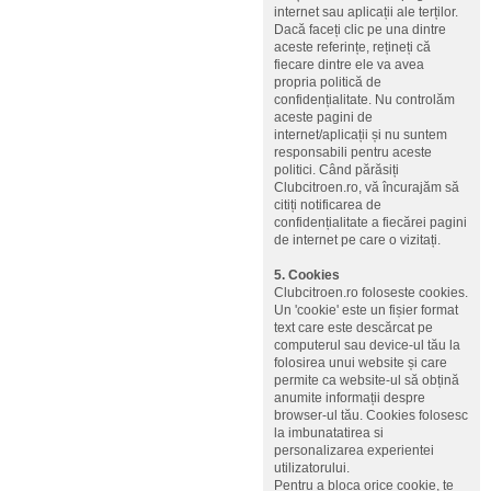
internet sau aplicații ale terților.
Dacă faceți clic pe una dintre
aceste referințe, rețineți că
fiecare dintre ele va avea
propria politică de
confidențialitate. Nu controlăm
aceste pagini de
internet/aplicații și nu suntem
responsabili pentru aceste
politici. Când părăsiți
Clubcitroen.ro, vă încurajăm să
citiți notificarea de
confidențialitate a fiecărei pagini
de internet pe care o vizitați.
5. Cookies
Clubcitroen.ro foloseste cookies.
Un 'cookie' este un fișier format
text care este descărcat pe
computerul sau device-ul tău la
folosirea unui website și care
permite ca website-ul să obțină
anumite informații despre
browser-ul tău. Cookies folosesc
la imbunatatirea si
personalizarea experientei
utilizatorului.
Pentru a bloca orice cookie, te