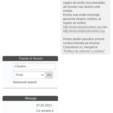
rugăm să verifici documentația
din brower sau device-urile
mobile.
Pentru mai multe informații
generale despre cookies, te
rugam să vizitezi
http://www.aboutcookies.org
sau
http://www.allaboutcookies.org
.
Pentru detalii specifice privind
cookies folosite pe forumul
Clubcitroen.ro, mergeti la
"Politica de utilizare a cookies"
Cauta in forum
Advanced search
Mesaje
07.05.2021 -
Ca urmare a