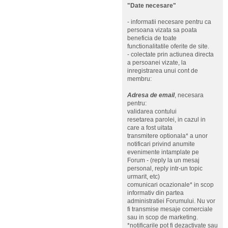
"Date necesare"
- informatii necesare pentru ca
persoana vizata sa poata
beneficia de toate
functionalitatile oferite de site.
- colectate prin actiunea directa
a persoanei vizate, la
inregistrarea unui cont de
membru:
Adresa de email
, necesara
pentru:
validarea contului
resetarea parolei, in cazul in
care a fost uitata
transmitere optionala* a unor
notificari privind anumite
evenimente intamplate pe
Forum - (reply la un mesaj
personal, reply intr-un topic
urmarit, etc)
comunicari ocazionale* in scop
informativ din partea
administratiei Forumului. Nu vor
fi transmise mesaje comerciale
sau in scop de marketing.
*notificarile pot fi dezactivate sau