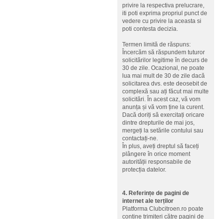
privire la respectiva prelucrare,
iti poti exprima propriul punct de
vedere cu privire la aceasta si
poti contesta decizia.
Termen limită de răspuns:
Încercăm să răspundem tuturor
solicitărilor legitime în decurs de
30 de zile. Ocazional, ne poate
lua mai mult de 30 de zile dacă
solicitarea dvs. este deosebit de
complexă sau ați făcut mai multe
solicitări. În acest caz, vă vom
anunța și vă vom ține la curent.
Dacă doriți să exercitați oricare
dintre drepturile de mai jos,
mergeți la setările contului sau
contactați-ne.
În plus, aveți dreptul să faceți
plângere în orice moment
autorității responsabile de
protecția datelor.
4. Referințe de pagini de
internet ale terților
Platforma Clubcitroen.ro poate
conține trimiteri către pagini de