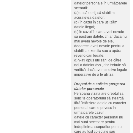
datelor personale în următoarele
scenarii:
(a) dacă doriți să stabilim
acuratețea datelor;
(b) în cazul în care utilizăm
datele ilegal;
(c) în cazul în care aveți nevoie
să păstrăm datele, chiar dacă nu
mai avem nevoie de ele,
deoarece aveți nevoie pentru a
stabili, a exercita sau a apăra
revendicări legale;
d) v-ați opus utilizării de către
noi a datelor dvs., dar trebuie să
verifică dacă avem motive legale
imperative de a le utiliza.
Dreptul de a solicita ștergerea
datelor personale
.
Persoana vizată are dreptul să
solicite operatorului să șteargă
fără întârziere datele cu caracter
personal care o privesc în
următoarele cazuri:
datele cu caracter personal nu
mai sunt necesare pentru
îndeplinirea scopurilor pentru
care au fost colectate sau