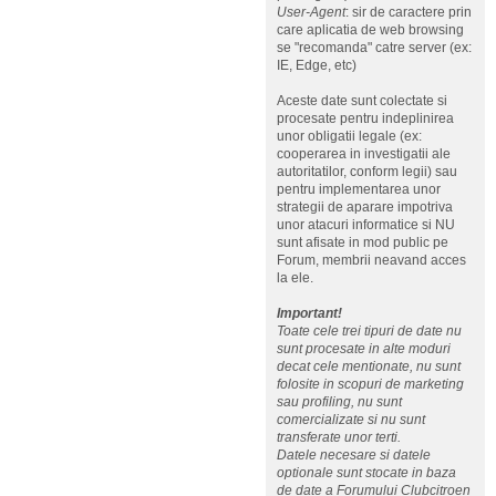
User-Agent
: sir de caractere prin
care aplicatia de web browsing
se "recomanda" catre server (ex:
IE, Edge, etc)
Aceste date sunt colectate si
procesate pentru indeplinirea
unor obligatii legale (ex:
cooperarea in investigatii ale
autoritatilor, conform legii) sau
pentru implementarea unor
strategii de aparare impotriva
unor atacuri informatice si NU
sunt afisate in mod public pe
Forum, membrii neavand acces
la ele.
Important!
Toate cele trei tipuri de date nu
sunt procesate in alte moduri
decat cele mentionate, nu sunt
folosite in scopuri de marketing
sau profiling, nu sunt
comercializate si nu sunt
transferate unor terti.
Datele necesare si datele
optionale sunt stocate in baza
de date a Forumului Clubcitroen