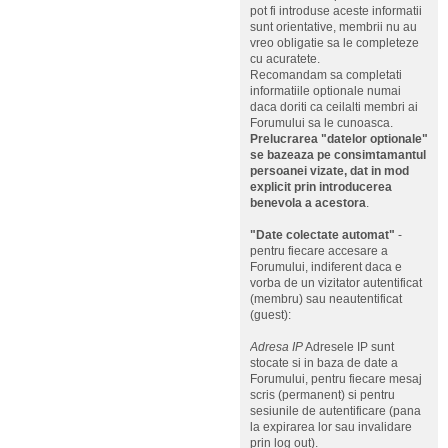
pot fi introduse aceste informatii
sunt orientative, membrii nu au
vreo obligatie sa le completeze
cu acuratete.
Recomandam sa completati
informatiile optionale numai
daca doriti ca ceilalti membri ai
Forumului sa le cunoasca.
Prelucrarea "datelor optionale"
se bazeaza pe consimtamantul
persoanei vizate, dat in mod
explicit prin introducerea
benevola a acestora
.
"Date colectate automat"
-
pentru fiecare accesare a
Forumului, indiferent daca e
vorba de un vizitator autentificat
(membru) sau neautentificat
(guest):
Adresa IP
Adresele IP sunt
stocate si in baza de date a
Forumului, pentru fiecare mesaj
scris (permanent) si pentru
sesiunile de autentificare (pana
la expirarea lor sau invalidare
prin log out).