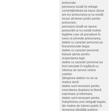
prelucrate;
persoana vizată își retrage
consimțământul pe baza căruia
are loc prelucrarea și nu există
niciun alt temei juridic pentru
prelucrare;
persoana vizată se opune
prelucrării și nu există motive
legitime care să prevaleze în
ceea ce privește prelucrarea;
datele cu caracter personal au
fost prelucrate ilegal;
datele cu caracter personal
trebuie șterse pentru
respectarea legii;
datele cu caracter personal au
fost colectate în legătură cu
oferirea de servicii online
copiilor.
Ștergerea datelor nu se va
realiza dacă:
datele sunt necesare pentru
exercitarea dreptului la liberă
exprimare și informare;
datele sunt necesare pentru
îndeplinirea unei obligații legale;
din motive de interes public în
domeniul sănătății publice;