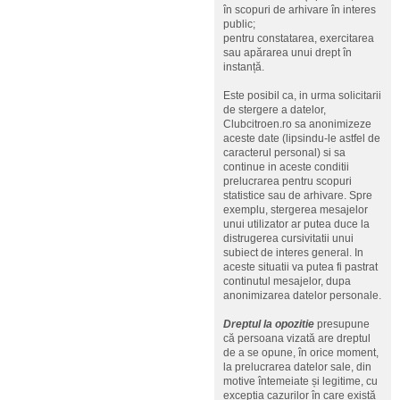
în scopuri de arhivare în interes
public;
pentru constatarea, exercitarea
sau apărarea unui drept în
instanță.
Este posibil ca, in urma solicitarii
de stergere a datelor,
Clubcitroen.ro sa anonimizeze
aceste date (lipsindu-le astfel de
caracterul personal) si sa
continue in aceste conditii
prelucrarea pentru scopuri
statistice sau de arhivare. Spre
exemplu, stergerea mesajelor
unui utilizator ar putea duce la
distrugerea cursivitatii unui
subiect de interes general. In
aceste situatii va putea fi pastrat
continutul mesajelor, dupa
anonimizarea datelor personale.
Dreptul la opozitie
presupune
că persoana vizată are dreptul
de a se opune, în orice moment,
la prelucrarea datelor sale, din
motive întemeiate și legitime, cu
excepția cazurilor în care există