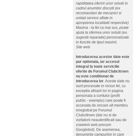
rapiditatea oferirii unor solutii in
cadrul anumitor discutii (ex
recomandari de mecanici si
unitati service aflate in
apropierea localitatii respective)
Masina - la fel ca mai sus, poate
ajuta la oferirea unor solutii (ex.
sugestii reparatie) personalizate
in functie de tipul masinii.
Site web
Introducerea acestor date este
pur optionala, iar accesul
integral la toate serviciile
oferite de Forumul Clubcitroen
nu este conditionat de
introducerea lor
. Aceste date nu
sunt procesate in niciun fel, cu
exceptia afisarii lor in pagina
personala a contului (profil
public - exemplu) care poate fi
accesata de oricare alt membru
inregistrat pe Forumul
Clubcitroen (dar nu si de
vizitatorii neautentificati sau de
crawlerii web precum
Googlebot). De asemenea,
denumirile campurilor in care