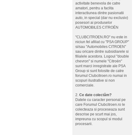
activitate benevola de catre
amatori, pentru a faclita
interactiunea dintre pasionatii
auto, in special (dar nu exclusiv)
posesori ai produselor
AUTOMOBILES CITROËN
"CLUBCITROEN.RO" nu este in
niciun fel afiliat cu "PSA GROUP"
si/sau "Automobiles CITROEN"
sau oricare dintre subsidiarele si
filialele acestora. Logoul "double
chevron" si numele "Citroën"
sunt marci inregistrate ale PSA
Group si sunt folosite de catre
forumul Clubcitroen.ro numai in
scopuri ilustrative si non
comerciale.
2.
Ce date colectăm?
Datele cu caracter personal pe
care Forumul Clubcitroen.ro le
colecteaza si proceseaza sunt
descrise pe scurt mai jos,
impreuna cu scopul si modul
procesarii.