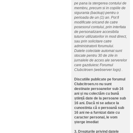
pe pana la stergerea contului de
membru, precum si in copiile de
siguranta (backup) pentru o
perioada de un (1) an. Pot fi
modificate oricand de catre
posesorul contului, prin interfata
de personalizare accesibila
tuturor utilizatorilor in mod direct,
sau prin solicitare catre
administratorii forumului.
Datele colectate automat sunt
stocate pentru 30 de zile in
jurnalele de acces ale serverelor
care gazduiesc Forumul
Clubcitroen (webserver logs) .
Discutiile publicate pe forumul
Clubcitroen.ro nu sunt
destinate persoanelor sub 16
ani și nu colectăm cu bună
știință date de la persoane sub
16 ani. Dacă ni se aduce la
cunostinta că o persoană sub
16 ani ne-a furnizat date cu
caracter personal, le vom
șterge imediat
3. Drepturile privind datele