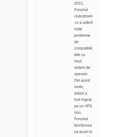
2021,
Forumul
clubcitroen
.ro a suferit
niste
probleme
de
compatibili
tate cu
noul
sistem de
operare.
Din acest
motiv,
astazi a
fost migrat
pe un VPS
nou.
Forumul
functionea
za acum in