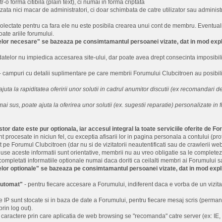
r-o forma citibila (plain text), ci numai in forma criptata
zata nici macar de administratori, ci doar schimbata de catre utilizator sau administra
olectate pentru ca fara ele nu este posibila crearea unui cont de membru. Eventualii u
oate ariile forumului.
lor necesare" se bazeaza pe consimtamantul persoanei vizate, dat in mod explic
datelor nu impiedica accesarea site-ului, dar poate avea drept consecinta imposibilita
- campuri cu detalii suplimentare pe care membrii Forumului Clubcitroen au posibilit
ajuta la rapiditatea oferirii unor solutii in cadrul anumitor discutii (ex recomandari de
mai sus, poate ajuta la oferirea unor solutii (ex. sugestii reparatie) personalizate in f
tor date este pur optionala, iar accesul integral la toate serviciile oferite de F
 procesate in niciun fel, cu exceptia afisarii lor in pagina personala a contului (pro
 pe Forumul Clubcitroen (dar nu si de vizitatorii neautentificati sau de crawleri
roduse aceste informatii sunt orientative, membrii nu au vreo obligatie sa le complete
pletati informatiile optionale numai daca doriti ca ceilalti membri ai Forumului s
lor optionale" se bazeaza pe consimtamantul persoanei vizate, dat in mod expli
automat"
- pentru fiecare accesare a Forumului, indiferent daca e vorba de un vizitat
 IP sunt stocate si in baza de date a Forumului, pentru fiecare mesaj scris (permane
prin log out).
de caractere prin care aplicatia de web browsing se "recomanda" catre server (ex: IE,