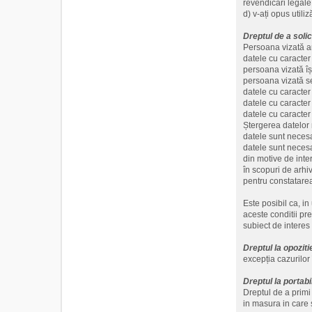
revendicări legale
d) v-ați opus utili
Dreptul de a soli
Persoana vizată ar
datele cu caracter
persoana vizată îș
persoana vizată se
datele cu caracter 
datele cu caracter
datele cu caracter 
Ștergerea datelor 
datele sunt necesa
datele sunt necesa
din motive de inte
în scopuri de arhiv
pentru constatarea
Este posibil ca, in
aceste conditii pr
subiect de interes
Dreptul la opoziti
excepția cazurilor 
Dreptul la portabi
Dreptul de a primi 
in masura in care 