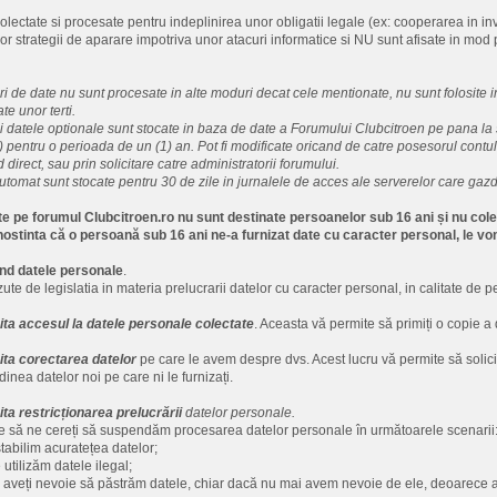
lectate si procesate pentru indeplinirea unor obligatii legale (ex: cooperarea in inves
 strategii de aparare impotriva unor atacuri informatice si NU sunt afisate in mod
puri de date nu sunt procesate in alte moduri decat cele mentionate, nu sunt folosite 
te unor terti.
 datele optionale sunt stocate in baza de date a Forumului Clubcitroen pe pana la
 pentru o perioada de un (1) an. Pot fi modificate oricand de catre posesorul contulu
d direct, sau prin solicitare catre administratorii forumului.
utomat sunt stocate pentru 30 de zile in jurnalele de acces ale serverelor care ga
ate pe forumul Clubcitroen.ro nu sunt destinate persoanelor sub 16 ani și nu col
nostinta că o persoană sub 16 ani ne-a furnizat date cu caracter personal, le v
vind datele personale
.
zute de legislatia in materia prelucrarii datelor cu caracter personal, in calitate de 
cita accesul la datele personale colectate
. Aceasta vă permite să primiți o copie 
cita corectarea datelor
pe care le avem despre dvs. Acest lucru vă permite să solicit
dinea datelor noi pe care ni le furnizați.
ita restricționarea prelucrării
datelor personale.
e să ne cereți să suspendăm procesarea datelor personale în următoarele scenarii
stabilim acuratețea datelor;
e utilizăm datele ilegal;
re aveți nevoie să păstrăm datele, chiar dacă nu mai avem nevoie de ele, deoarece av