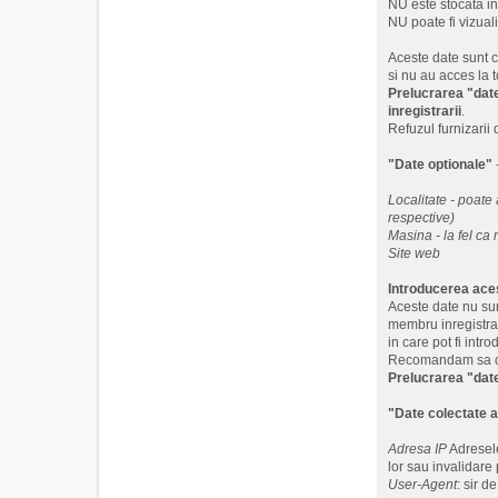
NU este stocata int
NU poate fi vizuali
Aceste date sunt c
si nu au acces la t
Prelucrarea "date
inregistrarii
.
Refuzul furnizarii 
"Date optionale"
Localitate - poate 
respective)
Masina - la fel ca 
Site web
Introducerea aces
Aceste date nu sunt
membru inregistrat
in care pot fi int
Recomandam sa com
Prelucrarea "date
"Date colectate 
Adresa IP
Adresele
lor sau invalidare 
User-Agent
: sir 