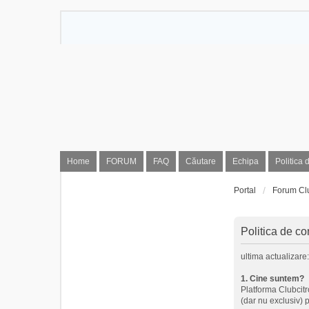
Home
FORUM
FAQ
Căutare
Echipa
Politica 
Portal
Forum Cl
Politica de con
ultima actualizare
1. Cine suntem?
Platforma Clubcitro
(dar nu exclusiv