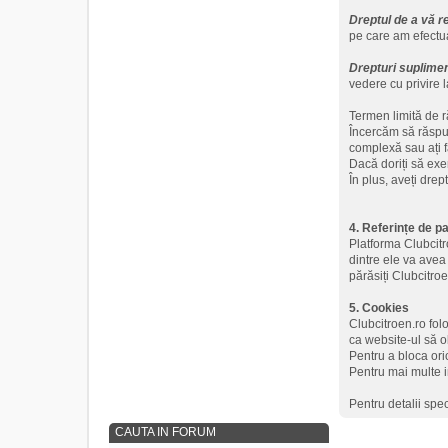
Dreptul de a vă r
pe care am efectu
Drepturi suplimen
vedere cu privire l
Termen limită de 
Încercăm să răspun
complexă sau ați f
Dacă doriți să exer
În plus, aveți drep
4. Referințe de pa
Platforma Clubcitro
dintre ele va avea
părăsiți Clubcitroe
5. Cookies
Clubcitroen.ro fol
ca website-ul să o
Pentru a bloca ori
Pentru mai multe i
Pentru detalii spe
CAUTA IN FORUM