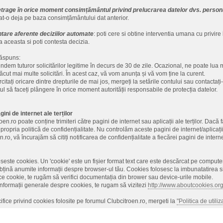
etrage în orice moment consimțământul privind prelucrarea datelor dvs. person
at-o deja pe baza consimțământului dat anterior.
tare aferente deciziilor automate
: poti cere si obtine interventia umana cu privire
a aceasta si poti contesta decizia.
răspuns:
dem tuturor solicitărilor legitime în decurs de 30 de zile. Ocazional, ne poate lua 
ăcut mai multe solicitări. În acest caz, vă vom anunța și vă vom ține la curent.
citați oricare dintre drepturile de mai jos, mergeți la setările contului sau contactați
tul să faceți plângere în orice moment autorității responsabile de protecția datelor.
gini de internet ale terților
en.ro poate conține trimiteri către pagini de internet sau aplicații ale terților. Dacă fa
 propria politică de confidențialitate. Nu controlăm aceste pagini de internet/aplicaț
n.ro, vă încurajăm să citiți notificarea de confidențialitate a fiecărei pagini de interne
oseste cookies. Un 'cookie' este un fișier format text care este descărcat pe compute
bțină anumite informații despre browser-ul tău. Cookies folosesc la imbunatatirea si 
ce cookie, te rugăm să verifici documentația din brower sau device-urile mobile.
nformații generale despre cookies, te rugam să vizitezi
http://www.aboutcookies.or
cifice privind cookies folosite pe forumul Clubcitroen.ro, mergeti la
"Politica de utili