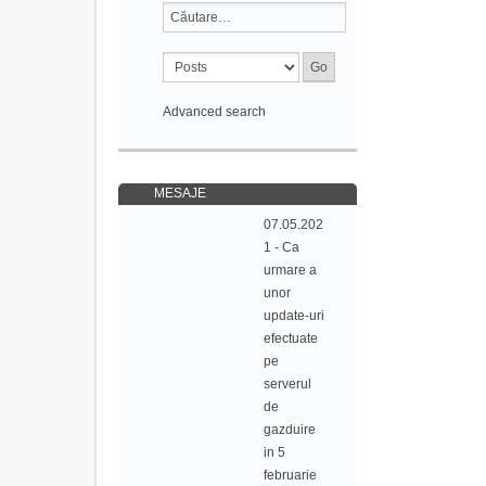
Advanced search
MESAJE
07.05.202
1 - Ca
urmare a
unor
update-uri
efectuate
pe
serverul
de
gazduire
in 5
februarie