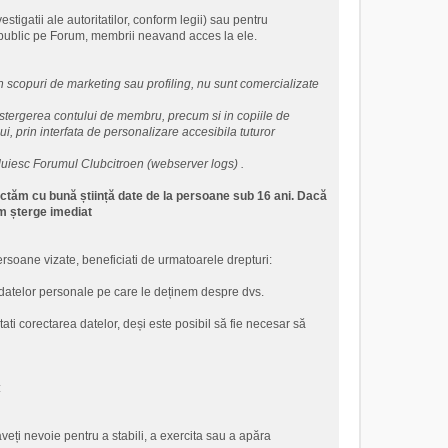
tigatii ale autoritatilor, conform legii) sau pentru
 public pe Forum, membrii neavand acces la ele.
in scopuri de marketing sau profiling, nu sunt comercializate
 stergerea contului de membru, precum si in copiile de
i, prin interfata de personalizare accesibila tuturor
zduiesc Forumul Clubcitroen (webserver logs) .
ectăm cu bună știință date de la persoane sub 16 ani. Dacă
om șterge imediat
persoane vizate, beneficiati de urmatoarele drepturi:
a datelor personale pe care le deținem despre dvs.
ati corectarea datelor, deși este posibil să fie necesar să
:
eți nevoie pentru a stabili, a exercita sau a apăra