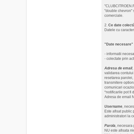
"CLUBCITROEN.RO" 
"double chevron" s
comerciale.
2.
Ce date colec
Datele cu caracter
"Date necesare"
- informatii necesa
- colectate prin a
Adresa de email
,
validarea contului
resetarea parolei, 
transmitere option
comunicari ocazion
*notificarile pot fi
Adresa de email NU
Username
, neces
Este afisat public 
administratori la c
Parola
, necesara 
NU este afisata ni