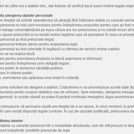
;
zării de către noi a datelor dvs., dar trebuie să verifică dacă avem motive legale imper
cita ștergerea datelor personale
.
e dreptul să solicite operatorului să șteargă fără întârziere datele cu caracter pers
 personal nu mai sunt necesare pentru îndeplinirea scopurilor pentru care au fost c
i retrage consimțământul pe baza căruia are loc prelucrarea și nu există niciun alt t
 opune prelucrării și nu există motive legitime care să prevaleze în ceea ce priveșt
personal au fost prelucrate ilegal;
 personal trebuie șterse pentru respectarea legii;
personal au fost colectate în legătură cu oferirea de servicii online copiilor.
nu se va realiza dacă:
re pentru exercitarea dreptului la liberă exprimare și informare;
re pentru îndeplinirea unei obligații legale;
res public în domeniul sănătății publice;
are în interes public;
, exercitarea sau apărarea unui drept în instanță.
 urma solicitarii de stergere a datelor, Clubcitroen.ro sa anonimizeze aceste date (li
elucrarea pentru scopuri statistice sau de arhivare. Spre exemplu, stergerea mesajelor
 general. In aceste situatii va putea fi pastrat continutul mesajelor, dupa anonimiza
e
presupune că persoana vizată are dreptul de a se opune, în orice moment, la preluc
în care există dispoziții legale contrare. În caz de opoziție justificată, prelucrarea 
litatea datelor
.
datele cu caracter personal intr-o modalitate structurata, usor de citit precum si drep
sunt indeplinite conditiile prevazute de lege