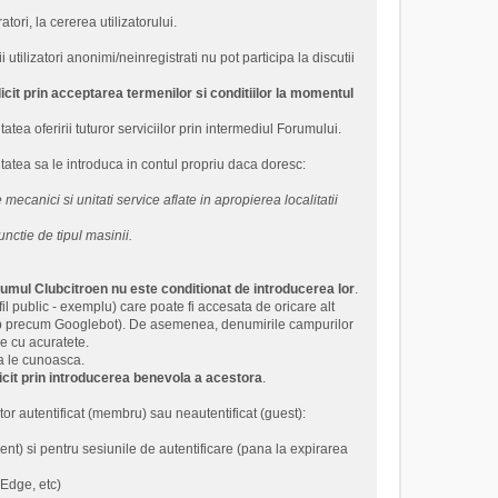
tori, la cererea utilizatorului.
tilizatori anonimi/neinregistrati nu pot participa la discutii
it prin acceptarea termenilor si conditiilor la momentul
tea oferirii tuturor serviciilor prin intermediul Forumului.
atea sa le introduca in contul propriu daca doresc:
 mecanici si unitati service aflate in apropierea localitatii
unctie de tipul masinii.
orumul Clubcitroen nu este conditionat de introducerea lor
.
fil public - exemplu) care poate fi accesata de oricare alt
i web precum Googlebot). De asemenea, denumirile campurilor
ze cu acuratete.
a le cunoasca.
cit prin introducerea benevola a acestora
.
or autentificat (membru) sau neautentificat (guest):
nt) si pentru sesiunile de autentificare (pana la expirarea
 Edge, etc)