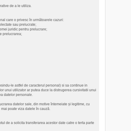
ative de a le utiliza.
onal care o privesc în următoarele cazuri:
olectate sau prelucrate;
emei juridic pentru prelucrare;
e prelucrarea;
psindu-le astfel de caracterul personal) si sa continue in
 unui utilizator ar putea duce la distrugerea cursivitatii unui
rea datelor personale.
rarea datelor sale, din motive întemeiate și legitime, cu
nu mai poate viza datele în cauză.
tul de a solicita transferarea acestor date catre o terta parte