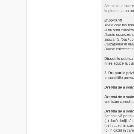
Aceste date sunt co
implementarea unor
Important!
Toate cele trei ti
si nu sunt transfera
Datele necesare si
siguranta (backup)
utilizatorilor in mo
Datele colectate a
Discutiile public
ni se aduce la cu
3. Drepturile pri
In conditiile preva
Dreptul de a soli
Dreptul de a soli
verificăm corectitu
Dreptul de a solic
Aceasta vă permit
(a) dacă doriți să 
(b) în cazul în car
(c) în cazul în ca