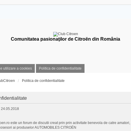
Comunitatea pasionaţilor de Citroën din România
de utilizare a cookies
Politica de confidentialitate
ubCitroen
Politica de confidentialitate
fidentialitate
: 24.05.2018
en.ro este un forum de discutii creat prin prin activitate benevola de catre amatori, p
) posesori ai produselor AUTOMOBILES CITROËN