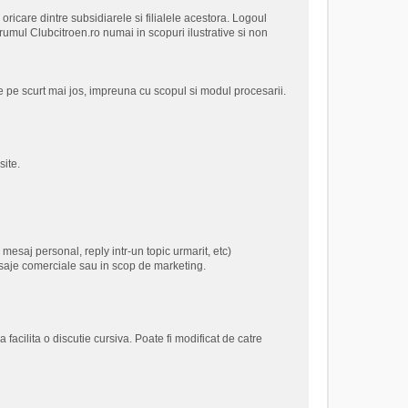
care dintre subsidiarele si filialele acestora. Logoul
rumul Clubcitroen.ro numai in scopuri ilustrative si non
 pe scurt mai jos, impreuna cu scopul si modul procesarii.
site.
mesaj personal, reply intr-un topic urmarit, etc)
esaje comerciale sau in scop de marketing.
facilita o discutie cursiva. Poate fi modificat de catre