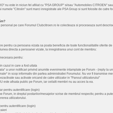
nu este in niciun fel afiliat cu "PSA GROUP" si/sau "Automobiles CITROEN" sau ori
i numele "Citroën" sunt marci inregistrate ale PSA Group si sunt folosite de catre fo
tăm?
 personal pe care Forumul Clubcitroen.ro le colecteaza si proceseaza sunt descrise
re pentru ca persoana vizata sa poata beneficia de toate functionalitatile oferite de 
ctiunea directa a persoanei vizate, la inregistrarea unui cont de membru:
 necesara pentru:
in cazul in care a fost uitata
ala* a unor notificari privind anumite evenimente intamplate pe Forum - (reply la un 
ale* in scop informativ din partea administratiei Forumului. Nu vor fi transmise m
 dezactivate sau activate oricand de catre utilizator in "Panoul utilizatorului"
 este afisata public pe Forum, iar ceilalti membri nu au acces la ea.
ar pentru autentificare (login)
pe Forum, in dreptul postarilor/mesajelor scrise de membrul respectiv, pentru a putea 
ererea utilizatorului.
pentru autentificare (login)
caieri