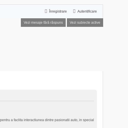
Înregistrare
Autentificare
Vezi mesaje fără răspuns
Vezi subiecte active
entru a faclita interactiunea dintre pasionatii auto, in special