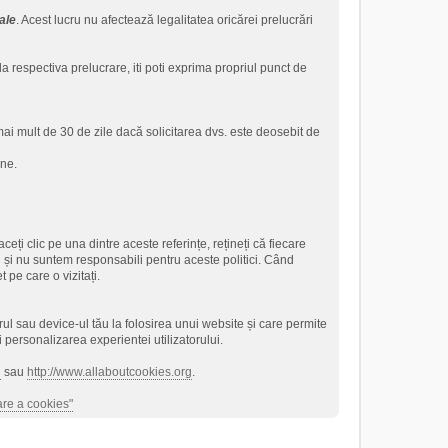
ale
. Acest lucru nu afectează legalitatea oricărei prelucrări
 la respectiva prelucrare, iti poti exprima propriul punct de
mai mult de 30 de zile dacă solicitarea dvs. este deosebit de
-ne.
ceți clic pe una dintre aceste referințe, rețineți că fiecare
ii și nu suntem responsabili pentru aceste politici. Când
t pe care o vizitați.
rul sau device-ul tău la folosirea unui website și care permite
personalizarea experientei utilizatorului.
g
sau
http://www.allaboutcookies.org
.
zare a cookies"