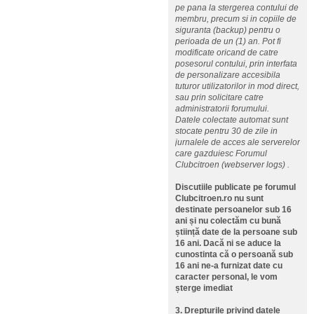
pe pana la stergerea contului de
membru, precum si in copiile de
siguranta (backup) pentru o
perioada de un (1) an. Pot fi
modificate oricand de catre
posesorul contului, prin interfata
de personalizare accesibila
tuturor utilizatorilor in mod direct,
sau prin solicitare catre
administratorii forumului.
Datele colectate automat sunt
stocate pentru 30 de zile in
jurnalele de acces ale serverelor
care gazduiesc Forumul
Clubcitroen (webserver logs) .
Discutiile publicate pe forumul
Clubcitroen.ro nu sunt
destinate persoanelor sub 16
ani și nu colectăm cu bună
știință date de la persoane sub
16 ani. Dacă ni se aduce la
cunostinta că o persoană sub
16 ani ne-a furnizat date cu
caracter personal, le vom
șterge imediat
3. Drepturile privind datele