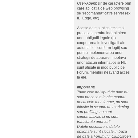
User-Agent
: sir de caractere prin
care aplicatia de web browsing
se "recomanda" catre server (ex:
IE, Edge, etc)
Aceste date sunt colectate si
procesate pentru indeplinirea
unor obligatii legale (ex:
cooperarea in investigatii ale
autoritatilor, conform legii) sau
pentru implementarea unor
strategii de aparare impotriva
unor atacuri informatice si NU
sunt afisate in mod public pe
Forum, membrii neavand acces
la ele.
Important!
Toate cele trei tipuri de date nu
sunt procesate in alte moduri
decat cele mentionate, nu sunt
folosite in scopuri de marketing
sau profiling, nu sunt
comercializate si nu sunt
transferate unor terti.
Datele necesare si datele
optionale sunt stocate in baza
de date a Forumului Clubcitroen