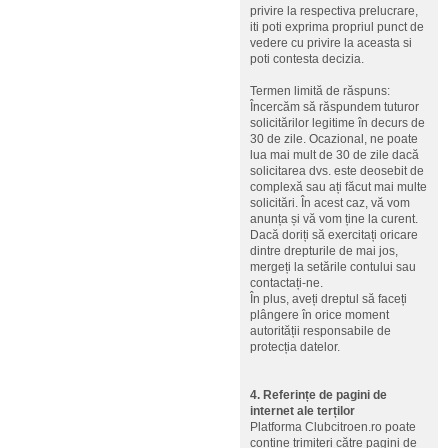
privire la respectiva prelucrare,
iti poti exprima propriul punct de
vedere cu privire la aceasta si
poti contesta decizia.
Termen limită de răspuns:
Încercăm să răspundem tuturor
solicitărilor legitime în decurs de
30 de zile. Ocazional, ne poate
lua mai mult de 30 de zile dacă
solicitarea dvs. este deosebit de
complexă sau ați făcut mai multe
solicitări. În acest caz, vă vom
anunța și vă vom ține la curent.
Dacă doriți să exercitați oricare
dintre drepturile de mai jos,
mergeți la setările contului sau
contactați-ne.
În plus, aveți dreptul să faceți
plângere în orice moment
autorității responsabile de
protecția datelor.
4. Referințe de pagini de
internet ale terților
Platforma Clubcitroen.ro poate
conține trimiteri către pagini de