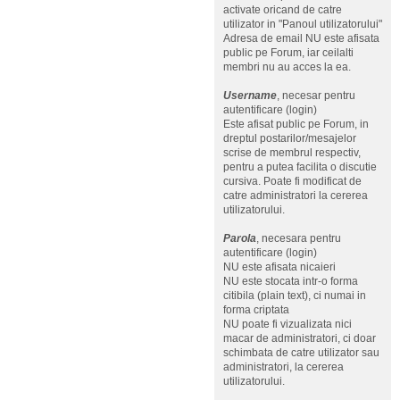
activate oricand de catre
utilizator in "Panoul utilizatorului"
Adresa de email NU este afisata
public pe Forum, iar ceilalti
membri nu au acces la ea.
Username
, necesar pentru
autentificare (login)
Este afisat public pe Forum, in
dreptul postarilor/mesajelor
scrise de membrul respectiv,
pentru a putea facilita o discutie
cursiva. Poate fi modificat de
catre administratori la cererea
utilizatorului.
Parola
, necesara pentru
autentificare (login)
NU este afisata nicaieri
NU este stocata intr-o forma
citibila (plain text), ci numai in
forma criptata
NU poate fi vizualizata nici
macar de administratori, ci doar
schimbata de catre utilizator sau
administratori, la cererea
utilizatorului.