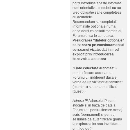
pot fi introduse aceste informatii
sunt orientative, membrii nu au
vreo obligatie sa le completeze
cu acuratete.
Recomandam sa completati
informatiile optionale numai
daca doriti ca ceilalti membri ai
Forumului sa le cunoasca.
Prelucrarea "datelor optionale"
se bazeaza pe consimtamantul
persoanei vizate, dat in mod
explicit prin introducerea
benevola a acestora
.
"Date colectate automat"
-
pentru fiecare accesare a
Forumului, indiferent daca e
vorba de un vizitator autentificat
(membru) sau neautentificat
(guest):
Adresa IP
Adresele IP sunt
stocate si in baza de date a
Forumului, pentru fiecare mesaj
scris (permanent) si pentru
sesiunile de autentificare (pana
la expirarea lor sau invalidare
prin log out).