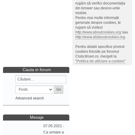
rugăm să verifici documentația
din brower sau device-urile
mobile.
Pentru mai multe informații
generale despre cookies, te
rugam să vizitezi
http://www.aboutcookies.org
sau
http://www.allaboutcookies.org
.
Pentru detalii specifice privind
cookies folosite pe forumul
Clubcitroen.ro, mergeti la
"Politica de utilizare a cookies"
Cauta in forum
Advanced search
Mesaje
07.05.2021 -
Ca urmare a