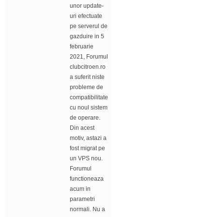
unor update-
uri efectuate
pe serverul de
gazduire in 5
februarie
2021, Forumul
clubcitroen.ro
a suferit niste
probleme de
compatibilitate
cu noul sistem
de operare.
Din acest
motiv, astazi a
fost migrat pe
un VPS nou.
Forumul
functioneaza
acum in
parametri
normali. Nu a