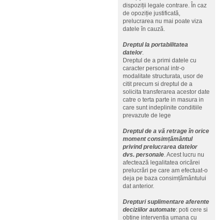
dispoziții legale contrare. În caz
de opoziție justificată,
prelucrarea nu mai poate viza
datele în cauză.
Dreptul la portabilitatea
datelor
.
Dreptul de a primi datele cu
caracter personal intr-o
modalitate structurata, usor de
citit precum si dreptul de a
solicita transferarea acestor date
catre o terta parte in masura in
care sunt indeplinite conditiile
prevazute de lege
Dreptul de a vă retrage în orice
moment consimțământul
privind prelucrarea datelor
dvs. personale
. Acest lucru nu
afectează legalitatea oricărei
prelucrări pe care am efectuat-o
deja pe baza consimțământului
dat anterior.
Drepturi suplimentare aferente
deciziilor automate
: poti cere si
obtine interventia umana cu