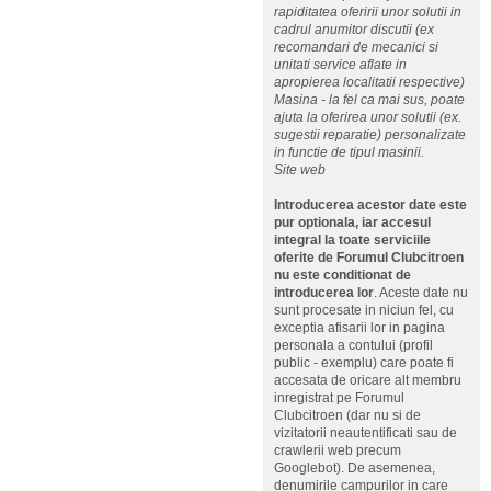
rapiditatea oferirii unor solutii in
cadrul anumitor discutii (ex
recomandari de mecanici si
unitati service aflate in
apropierea localitatii respective)
Masina - la fel ca mai sus, poate
ajuta la oferirea unor solutii (ex.
sugestii reparatie) personalizate
in functie de tipul masinii.
Site web
Introducerea acestor date este
pur optionala, iar accesul
integral la toate serviciile
oferite de Forumul Clubcitroen
nu este conditionat de
introducerea lor
. Aceste date nu
sunt procesate in niciun fel, cu
exceptia afisarii lor in pagina
personala a contului (profil
public - exemplu) care poate fi
accesata de oricare alt membru
inregistrat pe Forumul
Clubcitroen (dar nu si de
vizitatorii neautentificati sau de
crawlerii web precum
Googlebot). De asemenea,
denumirile campurilor in care