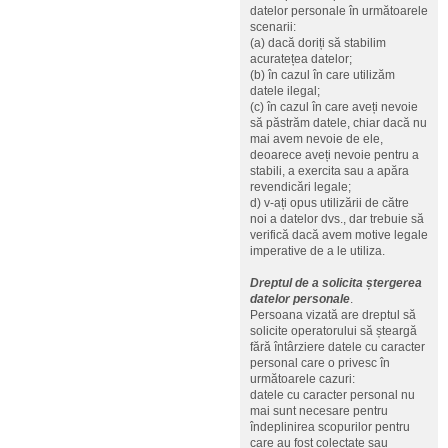
datelor personale în următoarele
scenarii:
(a) dacă doriți să stabilim
acuratețea datelor;
(b) în cazul în care utilizăm
datele ilegal;
(c) în cazul în care aveți nevoie
să păstrăm datele, chiar dacă nu
mai avem nevoie de ele,
deoarece aveți nevoie pentru a
stabili, a exercita sau a apăra
revendicări legale;
d) v-ați opus utilizării de către
noi a datelor dvs., dar trebuie să
verifică dacă avem motive legale
imperative de a le utiliza.
Dreptul de a solicita ștergerea
datelor personale
.
Persoana vizată are dreptul să
solicite operatorului să șteargă
fără întârziere datele cu caracter
personal care o privesc în
următoarele cazuri:
datele cu caracter personal nu
mai sunt necesare pentru
îndeplinirea scopurilor pentru
care au fost colectate sau