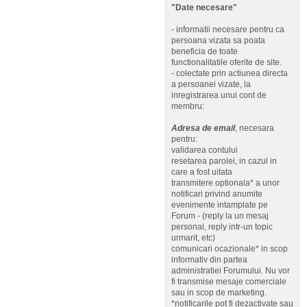
"Date necesare"
- informatii necesare pentru ca
persoana vizata sa poata
beneficia de toate
functionalitatile oferite de site.
- colectate prin actiunea directa
a persoanei vizate, la
inregistrarea unui cont de
membru:
Adresa de email
, necesara
pentru:
validarea contului
resetarea parolei, in cazul in
care a fost uitata
transmitere optionala* a unor
notificari privind anumite
evenimente intamplate pe
Forum - (reply la un mesaj
personal, reply intr-un topic
urmarit, etc)
comunicari ocazionale* in scop
informativ din partea
administratiei Forumului. Nu vor
fi transmise mesaje comerciale
sau in scop de marketing.
*notificarile pot fi dezactivate sau