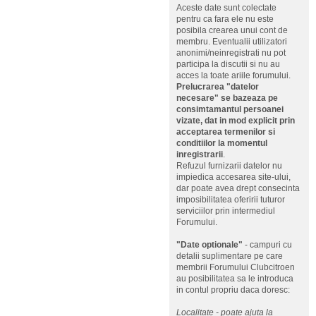
Aceste date sunt colectate
pentru ca fara ele nu este
posibila crearea unui cont de
membru. Eventualii utilizatori
anonimi/neinregistrati nu pot
participa la discutii si nu au
acces la toate ariile forumului.
Prelucrarea "datelor
necesare" se bazeaza pe
consimtamantul persoanei
vizate, dat in mod explicit prin
acceptarea termenilor si
conditiilor la momentul
inregistrarii
.
Refuzul furnizarii datelor nu
impiedica accesarea site-ului,
dar poate avea drept consecinta
imposibilitatea oferirii tuturor
serviciilor prin intermediul
Forumului.
"Date optionale"
- campuri cu
detalii suplimentare pe care
membrii Forumului Clubcitroen
au posibilitatea sa le introduca
in contul propriu daca doresc:
Localitate - poate ajuta la