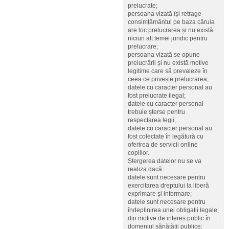
prelucrate;
persoana vizată își retrage
consimțământul pe baza căruia
are loc prelucrarea și nu există
niciun alt temei juridic pentru
prelucrare;
persoana vizată se opune
prelucrării și nu există motive
legitime care să prevaleze în
ceea ce privește prelucrarea;
datele cu caracter personal au
fost prelucrate ilegal;
datele cu caracter personal
trebuie șterse pentru
respectarea legii;
datele cu caracter personal au
fost colectate în legătură cu
oferirea de servicii online
copiilor.
Ștergerea datelor nu se va
realiza dacă:
datele sunt necesare pentru
exercitarea dreptului la liberă
exprimare și informare;
datele sunt necesare pentru
îndeplinirea unei obligații legale;
din motive de interes public în
domeniul sănătății publice;