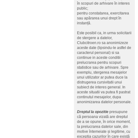
în scopuri de arhivare în interes
public;
pentru constatarea, exercitarea
sau apărarea unui drept în
instanță.
Este posibil ca, in urma solicitarii
de stergere a datelor,
Clubcitroen.ro sa anonimizeze
aceste date (lipsindu-le astfel de
caracterul personal) si sa
continue in aceste conditii
prelucrarea pentru scopuri
statistice sau de arhivare. Spre
exemplu, stergerea mesajelor
unui utilizator ar putea duce la
distrugerea cursivitatii unui
subiect de interes general. In
aceste situatii va putea fi pastrat
continutul mesajelor, dupa
anonimizarea datelor personale.
Dreptul la opozitie
presupune
că persoana vizată are dreptul
de a se opune, în orice moment,
la prelucrarea datelor sale, din
motive întemeiate și legitime, cu
excepția cazurilor în care există