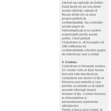
internet sau aplicații ale terților.
Dacă faceți clic pe una dintre
aceste referințe, rețineți că
fiecare dintre ele va avea
propria politică de
confidențialitate. Nu controlăm
aceste pagini de
internet/aplicații și nu suntem
responsabili pentru aceste
politici. Când părăsiți
Clubcitroen.ro, vă încurajăm să
citiți notificarea de
confidențialitate a fiecărei pagini
de internet pe care o vizitați.
5. Cookies
Clubcitroen.ro foloseste cookies.
Un 'cookie' este un fișier format
text care este descărcat pe
computerul sau device-ul tău la
folosirea unui website și care
permite ca website-ul să obțină
anumite informații despre
browser-ul tău. Cookies folosesc
la imbunatatirea si
personalizarea experientei
utilizatorului.
Pentru a bloca orice cookie, te