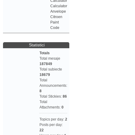
Calculator
Calculator
Anvelope
Citroen
Paint
Code
Statistici
Totals
Total mesaje
187849
Total subiecte
18679
Total
Announcements:
8
Total Stickies:
86
Total
Attachments:
0
Topics per day:
2
Posts per day:
22