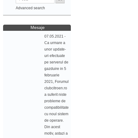
Advanced search
Mesaje
07.05.2021 -
Ca urmare a
unor update-
uri efectuate
pe serverul de
gazduire in 5
februarie
2021, Forumul
clubcitroen.ro
a suferit niste
probleme de
compatibilitate
cu noul sistem
de operare.
Din acest
motiv, astazi a