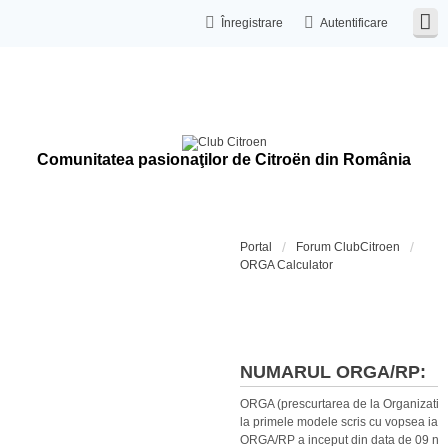
Înregistrare
Autentificare
Comunitatea pasionaţilor de Citroën din România
Portal
Forum ClubCitroen
ORGA Calculator
Calculat
NUMARUL ORGA/RP:
ORGA (prescurtarea de la Organization
la primele modele scris cu vopsea iar 
ORGA/RP a inceput din data de 09 no