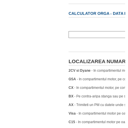
CALCULATOR ORGA - DATA P
LOCALIZAREA NUMARU
2CV si Dyane
- In compartimentul moto
GSA
- In compartimentul motor, pe con
CX
- In compartimentul motor, pe contr
BX
- Pe contra-aripa stanga sau pe stalp
AX
- Trimiteti un PM cu datele unde s
Visa
- In compartimentul motor pe oala
C15
- In compartimentul motor pe oala