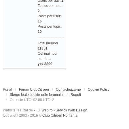
Users per day:
1
Topics per user:
2
Posts per user:
16
Posts per topic:
10
Total membri
11851
Cel mai nou
membru
yezi8899
Portal
Forum ClubCitroen
Contactează-ne
Cookie Policy
Şterge toate cookie-urile forumului
Reguli
Ora este UTC+02:00 UTC+2
Website realizat de
- FullWeb.ro - Servicii Web Design
.
Copyright 2003 - 2016 ©
Club Citroen Romania
.