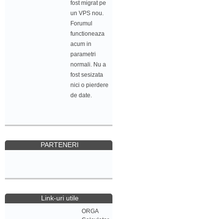
fost migrat pe
un VPS nou.
Forumul
functioneaza
acum in
parametri
normali. Nu a
fost sesizata
nici o pierdere
de date.
PARTENERI
Link-uri utile
ORGA