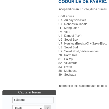
CODURILE DE FABRIC
Incepand cu anul 1994, dupa numarul O
Cod
Fabrica
CA
Aulnay sois Bois
CJ
Rennes la Janais
FL
Mangualde
FV
Vigo
U4
Dangel (4x4)
U6
Sevel SpA
U7
Heuliez (Break, AX + Saxo-Electri
U8
Sevel Sud
U9
Sevel Nord, Valenciennes
78
Porto Real
81
Poissy
82
Villaverde
83
Ryton
88
Mulhouse
89
Sochaux
Informatiile text sunt preluate de pe si
Cauta in forum