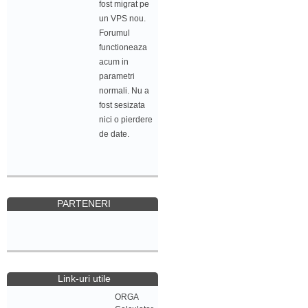
fost migrat pe
un VPS nou.
Forumul
functioneaza
acum in
parametri
normali. Nu a
fost sesizata
nici o pierdere
de date.
PARTENERI
Link-uri utile
ORGA