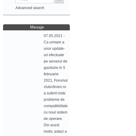
Advanced search
Mesaje
07.05.2021 -
Ca urmare a
unor update-
uri efectuate
pe serverul de
gazduire in 5
februarie
2021, Forumul
clubcitroen.ro
a suferit niste
probleme de
compatibilitate
cu noul sistem
de operare.
Din acest
motiv, astazi a