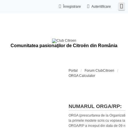
Înregistrare
Autentificare
Comunitatea pasionaţilor de Citroën din România
Portal
Forum ClubCitroen
ORGA Calculator
Calculat
NUMARUL ORGA/RP:
ORGA (prescurtarea de la Organization
la primele modele scris cu vopsea iar 
ORGA/RP a inceput din data de 09 no