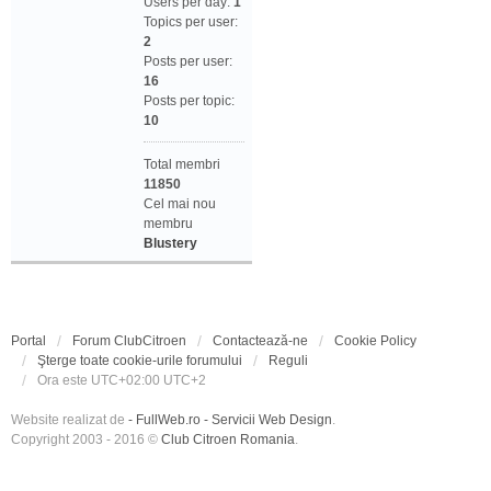
Users per day:
1
Topics per user:
2
Posts per user:
16
Posts per topic:
10
Total membri
11850
Cel mai nou
membru
Blustery
Portal
Forum ClubCitroen
Contactează-ne
Cookie Policy
Şterge toate cookie-urile forumului
Reguli
Ora este UTC+02:00 UTC+2
Website realizat de
- FullWeb.ro - Servicii Web Design
.
Copyright 2003 - 2016 ©
Club Citroen Romania
.