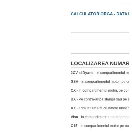
CALCULATOR ORGA - DATA P
LOCALIZAREA NUMARU
2CV si Dyane
- In compartimentul moto
GSA
- In compartimentul motor, pe con
CX
- In compartimentul motor, pe contr
BX
- Pe contra-aripa stanga sau pe stalp
AX
- Trimiteti un PM cu datele unde s
Visa
- In compartimentul motor pe oala
C15
- In compartimentul motor pe oala