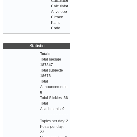
Calculator
Calculator
Anvelope
Citroen
Paint
Code
Statistici
Totals
Total mesaje
187847
Total subiecte
18678
Total
Announcements:
8
Total Stickies:
86
Total
Attachments:
0
Topics per day:
2
Posts per day:
22