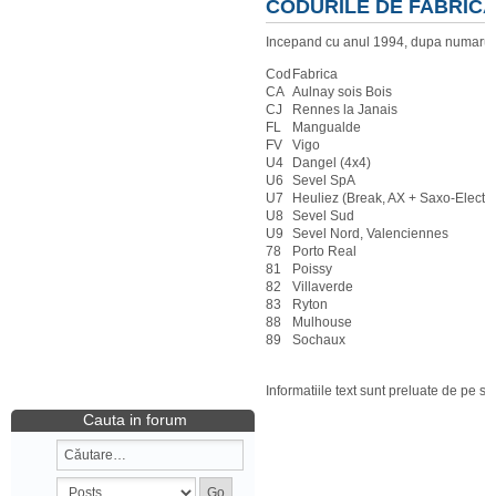
CODURILE DE FABRIC
Incepand cu anul 1994, dupa numarul O
Cod
Fabrica
CA
Aulnay sois Bois
CJ
Rennes la Janais
FL
Mangualde
FV
Vigo
U4
Dangel (4x4)
U6
Sevel SpA
U7
Heuliez (Break, AX + Saxo-Electri
U8
Sevel Sud
U9
Sevel Nord, Valenciennes
78
Porto Real
81
Poissy
82
Villaverde
83
Ryton
88
Mulhouse
89
Sochaux
Informatiile text sunt preluate de pe si
Cauta in forum