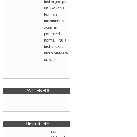
fost migrat pe
un VPS nou.
Forumul
functioneaza
acum in
parametri
normali. Nu a
fost sesizata
nici o pierdere
de date.
PARTENERI
Link-uri utile
ORGA