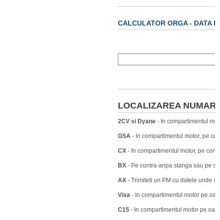
CALCULATOR ORGA - DATA P
LOCALIZAREA NUMARU
2CV si Dyane
- In compartimentul moto
GSA
- In compartimentul motor, pe con
CX
- In compartimentul motor, pe contr
BX
- Pe contra-aripa stanga sau pe stalp
AX
- Trimiteti un PM cu datele unde s
Visa
- In compartimentul motor pe oala
C15
- In compartimentul motor pe oala