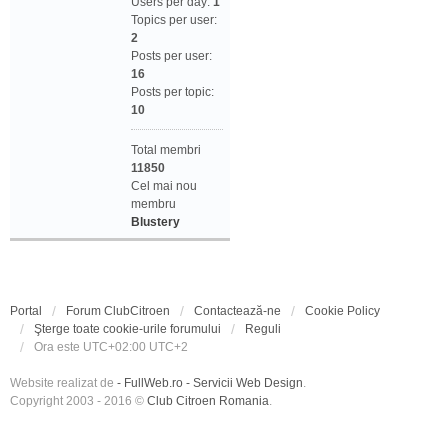
Users per day:
1
Topics per user:
2
Posts per user:
16
Posts per topic:
10
Total membri
11850
Cel mai nou
membru
Blustery
Portal
Forum ClubCitroen
Contactează-ne
Cookie Policy
Şterge toate cookie-urile forumului
Reguli
Ora este UTC+02:00 UTC+2
Website realizat de
- FullWeb.ro - Servicii Web Design
.
Copyright 2003 - 2016 ©
Club Citroen Romania
.