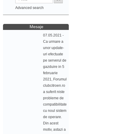
Advanced search
Mesaje
07.05.2021 -
Ca urmare a
unor update-
uri efectuate
pe serverul de
gazduire in 5
februarie
2021, Forumul
clubcitroen.ro
a suferit niste
probleme de
compatibilitate
cu noul sistem
de operare.
Din acest
motiv, astazi a