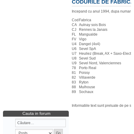
CODURILE DE FABRIC
Incepand cu anul 1994, dupa numarul O
Cod
Fabrica
CA
Aulnay sois Bois
CJ
Rennes la Janais
FL
Mangualde
FV
Vigo
U4
Dangel (4x4)
U6
Sevel SpA
U7
Heuliez (Break, AX + Saxo-Electri
U8
Sevel Sud
U9
Sevel Nord, Valenciennes
78
Porto Real
81
Poissy
82
Villaverde
83
Ryton
88
Mulhouse
89
Sochaux
Informatiile text sunt preluate de pe si
Cauta in forum