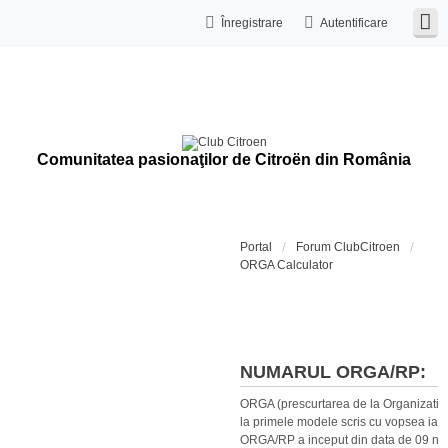
Înregistrare
Autentificare
Comunitatea pasionaţilor de Citroën din România
Portal
Forum ClubCitroen
ORGA Calculator
Calculat
NUMARUL ORGA/RP:
ORGA (prescurtarea de la Organization
la primele modele scris cu vopsea iar 
ORGA/RP a inceput din data de 09 no