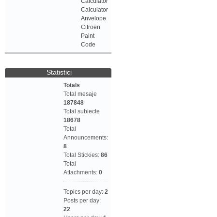
Calculator
Calculator
Anvelope
Citroen
Paint
Code
Statistici
Totals
Total mesaje
187848
Total subiecte
18678
Total
Announcements:
8
Total Stickies:
86
Total
Attachments:
0
Topics per day:
2
Posts per day:
22