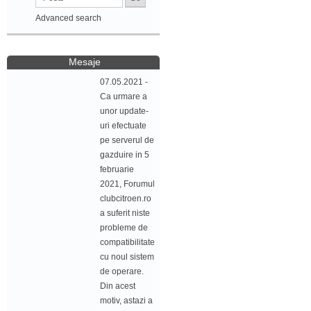
Advanced search
Mesaje
07.05.2021 -
Ca urmare a
unor update-
uri efectuate
pe serverul de
gazduire in 5
februarie
2021, Forumul
clubcitroen.ro
a suferit niste
probleme de
compatibilitate
cu noul sistem
de operare.
Din acest
motiv, astazi a