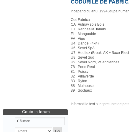
CODURILE DE FABRIC
Incepand cu anul 1994, dupa numarul O
Cod
Fabrica
CA
Aulnay sois Bois
CJ
Rennes la Janais
FL
Mangualde
FV
Vigo
U4
Dangel (4x4)
U6
Sevel SpA
U7
Heuliez (Break, AX + Saxo-Electri
U8
Sevel Sud
U9
Sevel Nord, Valenciennes
78
Porto Real
81
Poissy
82
Villaverde
83
Ryton
88
Mulhouse
89
Sochaux
Informatiile text sunt preluate de pe si
Cauta in forum