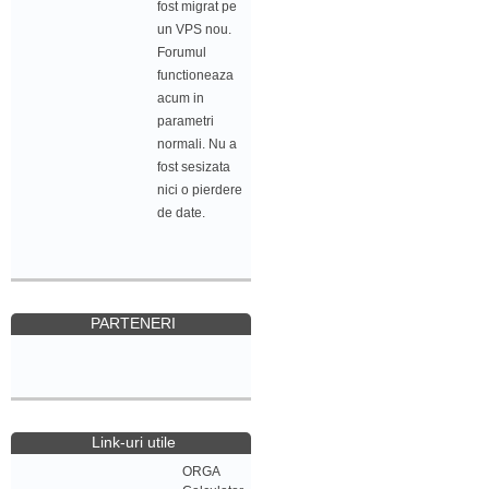
fost migrat pe
un VPS nou.
Forumul
functioneaza
acum in
parametri
normali. Nu a
fost sesizata
nici o pierdere
de date.
PARTENERI
Link-uri utile
ORGA