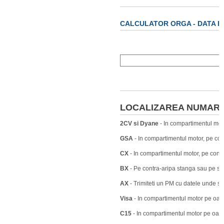
CALCULATOR ORGA - DATA P
LOCALIZAREA NUMARU
2CV si Dyane
- In compartimentul moto
GSA
- In compartimentul motor, pe con
CX
- In compartimentul motor, pe contr
BX
- Pe contra-aripa stanga sau pe stalp
AX
- Trimiteti un PM cu datele unde s
Visa
- In compartimentul motor pe oala
C15
- In compartimentul motor pe oala