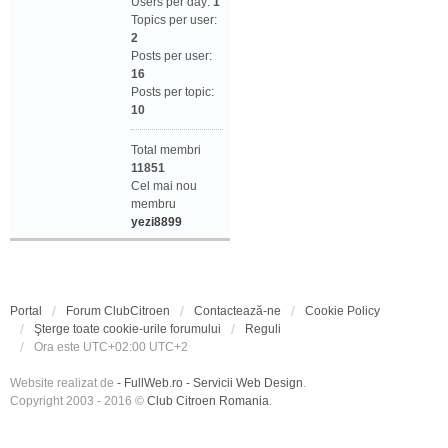
Users per day:
1
Topics per user:
2
Posts per user:
16
Posts per topic:
10
Total membri
11851
Cel mai nou
membru
yezi8899
Portal
Forum ClubCitroen
Contactează-ne
Cookie Policy
Şterge toate cookie-urile forumului
Reguli
Ora este UTC+02:00 UTC+2
Website realizat de
- FullWeb.ro - Servicii Web Design
.
Copyright 2003 - 2016 ©
Club Citroen Romania
.