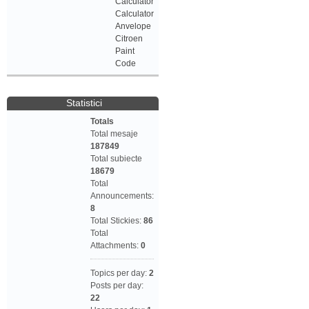
Calculator
Calculator
Anvelope
Citroen
Paint
Code
Statistici
Totals
Total mesaje
187849
Total subiecte
18679
Total
Announcements:
8
Total Stickies:
86
Total
Attachments:
0
Topics per day:
2
Posts per day:
22