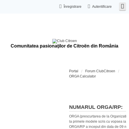
Înregistrare
Autentificare
Comunitatea pasionaţilor de Citroën din România
Portal
Forum ClubCitroen
ORGA Calculator
Calculat
NUMARUL ORGA/RP:
ORGA (prescurtarea de la Organization
la primele modele scris cu vopsea iar 
ORGA/RP a inceput din data de 09 no