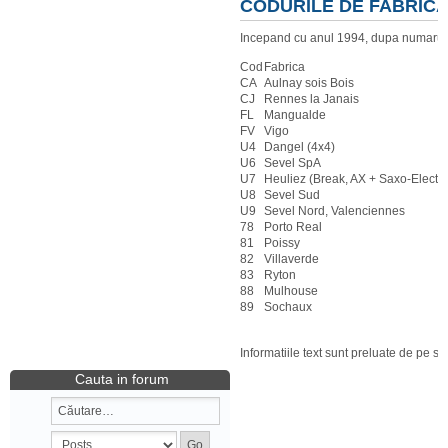
CODURILE DE FABRIC
Incepand cu anul 1994, dupa numarul O
Cod
Fabrica
CA
Aulnay sois Bois
CJ
Rennes la Janais
FL
Mangualde
FV
Vigo
U4
Dangel (4x4)
U6
Sevel SpA
U7
Heuliez (Break, AX + Saxo-Electri
U8
Sevel Sud
U9
Sevel Nord, Valenciennes
78
Porto Real
81
Poissy
82
Villaverde
83
Ryton
88
Mulhouse
89
Sochaux
Informatiile text sunt preluate de pe si
Cauta in forum