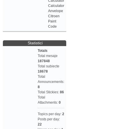
Calculator
Calculator
Anvelope
Citroen
Paint
Code
Statistici
Totals
Total mesaje
187848
Total subiecte
18678
Total
Announcements:
8
Total Stickies:
86
Total
Attachments:
0
Topics per day:
2
Posts per day:
22