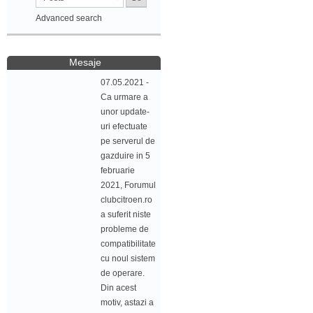
Advanced search
Mesaje
07.05.2021 -
Ca urmare a
unor update-
uri efectuate
pe serverul de
gazduire in 5
februarie
2021, Forumul
clubcitroen.ro
a suferit niste
probleme de
compatibilitate
cu noul sistem
de operare.
Din acest
motiv, astazi a