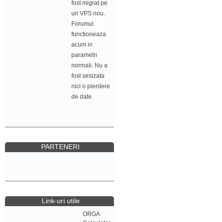
fost migrat pe
un VPS nou.
Forumul
functioneaza
acum in
parametri
normali. Nu a
fost sesizata
nici o pierdere
de date.
PARTENERI
Link-uri utile
ORGA