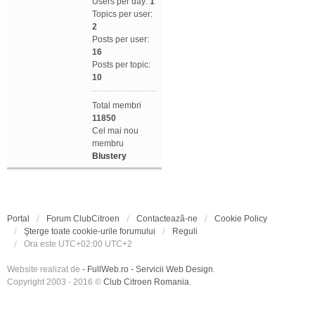
Users per day:
1
Topics per user:
2
Posts per user:
16
Posts per topic:
10
Total membri
11850
Cel mai nou
membru
Blustery
Portal
Forum ClubCitroen
Contactează-ne
Cookie Policy
Şterge toate cookie-urile forumului
Reguli
Ora este UTC+02:00 UTC+2
Website realizat de
- FullWeb.ro - Servicii Web Design
.
Copyright 2003 - 2016 ©
Club Citroen Romania
.