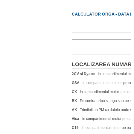
CALCULATOR ORGA - DATA P
LOCALIZAREA NUMARU
2CV si Dyane
- In compartimentul moto
GSA
- In compartimentul motor, pe con
CX
- In compartimentul motor, pe contr
BX
- Pe contra-aripa stanga sau pe stalp
AX
- Trimiteti un PM cu datele unde s
Visa
- In compartimentul motor pe oala
C15
- In compartimentul motor pe oala