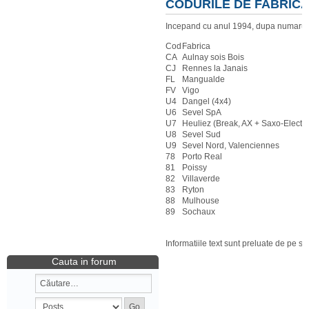
CODURILE DE FABRIC
Incepand cu anul 1994, dupa numarul O
Cod
Fabrica
CA
Aulnay sois Bois
CJ
Rennes la Janais
FL
Mangualde
FV
Vigo
U4
Dangel (4x4)
U6
Sevel SpA
U7
Heuliez (Break, AX + Saxo-Electri
U8
Sevel Sud
U9
Sevel Nord, Valenciennes
78
Porto Real
81
Poissy
82
Villaverde
83
Ryton
88
Mulhouse
89
Sochaux
Informatiile text sunt preluate de pe si
Cauta in forum