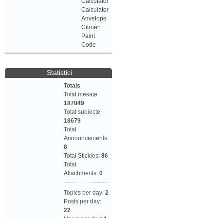
Calculator
Calculator
Anvelope
Citroen
Paint
Code
Statistici
Totals
Total mesaje
187849
Total subiecte
18679
Total
Announcements:
8
Total Stickies:
86
Total
Attachments:
0
Topics per day:
2
Posts per day:
22