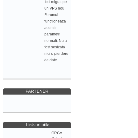
fost migrat pe
un VPS nou.
Forumul
functioneaza
acum in
parametri
normali. Nu a
fost sesizata
nici o pierdere
de date.
PARTENERI
Link-uri utile
ORGA