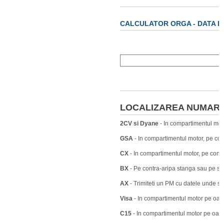
CALCULATOR ORGA - DATA P
LOCALIZAREA NUMARU
2CV si Dyane
- In compartimentul moto
GSA
- In compartimentul motor, pe con
CX
- In compartimentul motor, pe contr
BX
- Pe contra-aripa stanga sau pe stalp
AX
- Trimiteti un PM cu datele unde s
Visa
- In compartimentul motor pe oala
C15
- In compartimentul motor pe oala