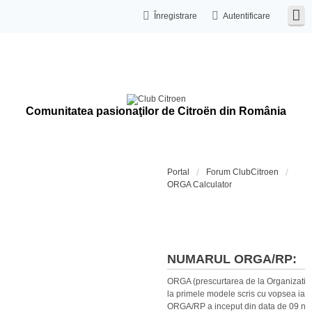
Înregistrare
Autentificare
Comunitatea pasionaţilor de Citroën din România
Portal
Forum ClubCitroen
ORGA Calculator
Calculat
NUMARUL ORGA/RP:
ORGA (prescurtarea de la Organization
la primele modele scris cu vopsea iar 
ORGA/RP a inceput din data de 09 no