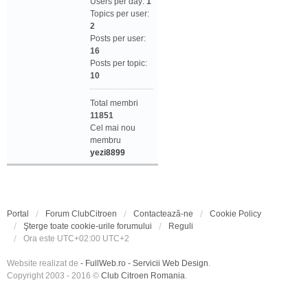
Users per day:
1
Topics per user:
2
Posts per user:
16
Posts per topic:
10
Total membri
11851
Cel mai nou
membru
yezi8899
Portal
Forum ClubCitroen
Contactează-ne
Cookie Policy
Şterge toate cookie-urile forumului
Reguli
Ora este UTC+02:00 UTC+2
Website realizat de
- FullWeb.ro - Servicii Web Design
.
Copyright 2003 - 2016 ©
Club Citroen Romania
.