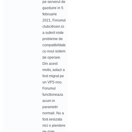
pe serverul de
gazduire in 5
februarie
2021, Forumul
clubcitroen.ro
a suferit niste
probleme de
compatibilitate
cu noul sistem
de operare.
Din acest
motiv, astazi a
fost migrat pe
un VPS nou.
Forumul
functioneaza
acum in
parametri
normali. Nu a
fost sesizata
nici o pierdere
de date.