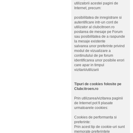
utilizatorii acestei pagini de
Internet, precum:
posibilitatea de inregistrare si
autentificare intr-un cont de
utilizator al clubcitroen.ro
postarea de mesaje pe Forum
sau posibilitatea de a raspunde
la mesaje existente
salvarea unor preferinte privind
modul de vizualizare a
continutului de pe forum
identificarea unor posibile erori
care apar in timpul
vizitarii/utilizarii
Tipuri de cookies folosite pe
Clubcitroen.ro
Prin utilizarea/vizitarea paginii
de Internet pot fi plasate
urmatoarele cookies:
Cookies de performanta si
preferinte:
Prin acest tip de cookie-uri sunt
memorate preferintele