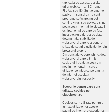
(aplicatia de accesare a site-
urilor web, cum ar fi Chrome,
Firefox, sau IE). Sunt elemente
pasive, in sensul ca nu contin
programe software, nu pot
contine virusi sau spyware si nu
pot accesa informatiile stocate in
echipamentul pe care au fost
instalate. Au o durata de viata
determinata, stabilita de
webserverul care le-a generat
si/sau de setarile utilizatorilor din
browserul propriu.
Din punct de vedere tehnic, doar
webserverul care a trimis
cookie-ul il poate accesa din
nou in momentul in care un
utilizator se intoarce pe pagina
de Internet asociata
webserverului respectiv.
Scopurile pentru care sunt
utilizate cookies pe
clubcitroen.ro
Cookies sunt utilizate pentru a
furniza utilizatorilor acestei
pagini de Internet o experienta