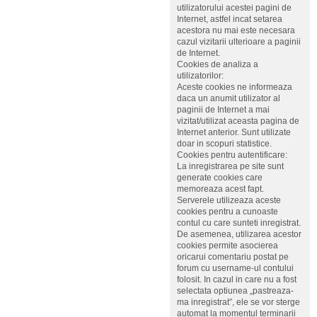
utilizatorului acestei pagini de
Internet, astfel incat setarea
acestora nu mai este necesara
cazul vizitarii ulterioare a paginii
de Internet.
Cookies de analiza a
utilizatorilor:
Aceste cookies ne informeaza
daca un anumit utilizator al
paginii de Internet a mai
vizitat/utilizat aceasta pagina de
Internet anterior. Sunt utilizate
doar in scopuri statistice.
Cookies pentru autentificare:
La inregistrarea pe site sunt
generate cookies care
memoreaza acest fapt.
Serverele utilizeaza aceste
cookies pentru a cunoaste
contul cu care sunteti inregistrat.
De asemenea, utilizarea acestor
cookies permite asocierea
oricarui comentariu postat pe
forum cu username-ul contului
folosit. In cazul in care nu a fost
selectata optiunea „pastreaza-
ma inregistrat”, ele se vor sterge
automat la momentul terminarii