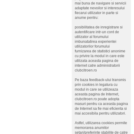
mai buna de navigare si servicii
adaptate nevoilor si interesului
fiecarui utilizator in parte si
anume pentru:
posibilitatea de inregistrare si
autentificare intr-un cont de
utilizator al forumului
imbunatatirea experientei
utilizatorilor forumului
furnizarea de statistici anonime
cu privire la modul in care este
utilizata aceasta pagina de
internet catre administratorii
clubcitroen.ro
Pe baza feedback-ului transmis
prin cookies in legatura cu
modul in care se utilizeaza
aceasta pagina de Internet,
clubcitroen.ro poate adopta
masuri pentru ca aceasta pagina
de Internet sa fie mai eficienta si
mai accesibila pentru utilizatori.
Astfel, utilizarea cookies permite
memorarea anumitor
setari/preferinte stabilite de catre