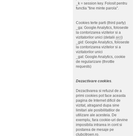
_k = session key. Folosit pentru
functia "tine minte parola".
Cookies terte parti (third party)
_ga: Google Analytics, foloseste
la contorizarea vizitelor si a
vizitatorilor unici (detalii
aici
)
_gid: Google Analytics, foloseste
la contorizarea vizitelor si a
vizitatorilor unici
_gat: Google Analytics, cookie
de regularizare (throttle
requests)
Dezactivare cookies
.
Dezactivarea si refuzul de a
primi cookies pot face aceasta
pagina de Internet dificil de
vizitat, atragand dupa sine
limitari ale posibilitatilor de
utilizare ale acesteia. De
exemplu, fara cookie-uri devine
imposibila intrarea in cont si
postarea de mesaje pe
clubcitroen.ro.