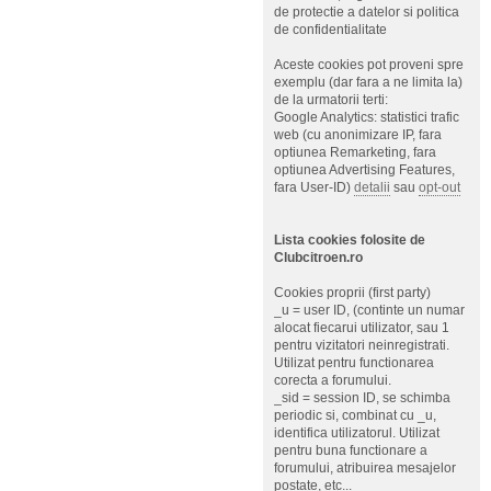
de protectie a datelor si politica
de confidentialitate
Aceste cookies pot proveni spre
exemplu (dar fara a ne limita la)
de la urmatorii terti:
Google Analytics: statistici trafic
web (cu anonimizare IP, fara
optiunea Remarketing, fara
optiunea Advertising Features,
fara User-ID)
detalii
sau
opt-out
Lista cookies folosite de
Clubcitroen.ro
Cookies proprii (first party)
_u = user ID, (continte un numar
alocat fiecarui utilizator, sau 1
pentru vizitatori neinregistrati.
Utilizat pentru functionarea
corecta a forumului.
_sid = session ID, se schimba
periodic si, combinat cu _u,
identifica utilizatorul. Utilizat
pentru buna functionare a
forumului, atribuirea mesajelor
postate, etc...