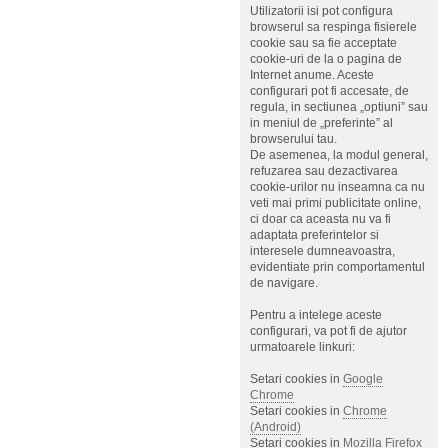
Utilizatorii isi pot configura
browserul sa respinga fisierele
cookie sau sa fie acceptate
cookie-uri de la o pagina de
Internet anume. Aceste
configurari pot fi accesate, de
regula, in sectiunea „optiuni” sau
in meniul de „preferinte” al
browserului tau.
De asemenea, la modul general,
refuzarea sau dezactivarea
cookie-urilor nu inseamna ca nu
veti mai primi publicitate online,
ci doar ca aceasta nu va fi
adaptata preferintelor si
interesele dumneavoastra,
evidentiate prin comportamentul
de navigare.
Pentru a intelege aceste
configurari, va pot fi de ajutor
urmatoarele linkuri:
Setari cookies in
Google
Chrome
Setari cookies in
Chrome
(Android)
Setari cookies in
Mozilla Firefox