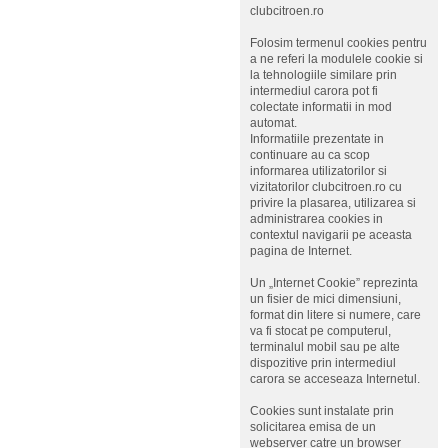
clubcitroen.ro
Folosim termenul cookies pentru
a ne referi la modulele cookie si
la tehnologiile similare prin
intermediul carora pot fi
colectate informatii in mod
automat.
Informatiile prezentate in
continuare au ca scop
informarea utilizatorilor si
vizitatorilor clubcitroen.ro cu
privire la plasarea, utilizarea si
administrarea cookies in
contextul navigarii pe aceasta
pagina de Internet.
Un „Internet Cookie” reprezinta
un fisier de mici dimensiuni,
format din litere si numere, care
va fi stocat pe computerul,
terminalul mobil sau pe alte
dispozitive prin intermediul
carora se acceseaza Internetul.
Cookies sunt instalate prin
solicitarea emisa de un
webserver catre un browser