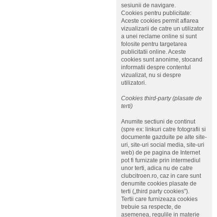
sesiunii de navigare.
Cookies pentru publicitate:
Aceste cookies permit aflarea
vizualizarii de catre un utilizator
a unei reclame online si sunt
folosite pentru targetarea
publicitatii online. Aceste
cookies sunt anonime, stocand
informatii despre contentul
vizualizat, nu si despre
utilizatori.
Cookies third-party (plasate de
terti)
Anumite sectiuni de continut
(spre ex: linkuri catre fotografii si
documente gazduite pe alte site-
uri, site-uri social media, site-uri
web) de pe pagina de Internet
pot fi furnizate prin intermediul
unor terti, adica nu de catre
clubcitroen.ro, caz in care sunt
denumite cookies plasate de
terti („third party cookies”).
Tertii care furnizeaza cookies
trebuie sa respecte, de
asemenea, regulile in materie